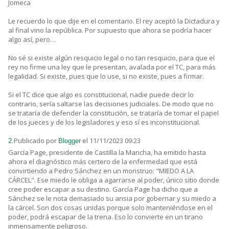
Jomeca
Le recuerdo lo que dije en el comentario. El rey aceptó la Dictadura y
al final vino la república. Por supuesto que ahora se podría hacer
algo así, pero…
No sé si existe algún resquicio legal o no tan resquicio, para que el
rey no firme una ley que le presentan, avalada por el TC, para más
legalidad. Si existe, pues que lo use, si no existe, pues a firmar.
Si el TC dice que algo es constitucional, nadie puede decir lo
contrario, sería saltarse las decisiones judiciales. De modo que no
se trataría de defender la constitución, se trataría de tomar el papel
de los jueces y de los legisladores y eso sí es inconstitucional.
Publicado por
el 11/11/2023 09:23
2.
Blogger
García Page, presidente de Castilla la Mancha, ha emitido hasta
ahora el diagnóstico más certero de la enfermedad que está
convirtiendo a Pedro Sánchez en un monstruo: "MIEDO A LA
CÁRCEL". Ese miedo le obliga a agarrarse al poder, único sitio donde
cree poder escapar a su destino. García Page ha dicho que a
Sánchez se le nota demasiado su ansia por gobernar y su miedo a
la cárcel. Son dos cosas unidas porque solo manteniéndose en el
poder, podrá escapar de la trena. Eso lo convierte en un tirano
inmensamente peligroso.