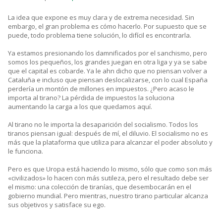
La idea que expone es muy clara y de extrema necesidad. Sin
embargo, el gran problema es cómo hacerlo. Por supuesto que se
puede, todo problema tiene solución, lo difícil es encontrarla.
Ya estamos presionando los damnificados por el sanchismo, pero
somos los pequeños, los grandes juegan en otra liga y ya se sabe
que el capital es cobarde. Ya le ahn dicho que no piensan volver a
Cataluña e incluso que piensan deslocalizarse, con lo cual España
perdería un montón de millones en impuestos. ¿Pero acaso le
importa al tirano? La pérdida de impuestos la soluciona
aumentando la carga a los que quedamos aquí.
Al tirano no le importa la desaparición del socialismo. Todos los
tiranos piensan igual: después de mí, el diluvio. El socialismo no es
más que la plataforma que utiliza para alcanzar el poder absoluto y
le funciona.
Pero es que Uropa está haciendo lo mismo, sólo que como son más
«civilizados» lo hacen con más sutileza, pero el resultado debe ser
el mismo: una colección de tiranías, que desembocarán en el
gobierno mundial. Pero mientras, nuestro tirano particular alcanza
sus objetivos y satisface su ego.