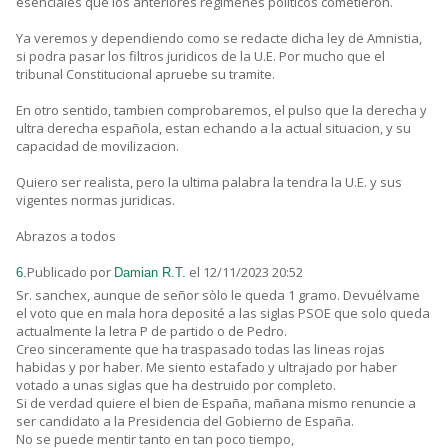
esenciales que los anteriores regimenes politicos cometieron.
Ya veremos y dependiendo como se redacte dicha ley de Amnistia,
si podra pasar los filtros juridicos de la U.E. Por mucho que el
tribunal Constitucional apruebe su tramite.
En otro sentido, tambien comprobaremos, el pulso que la derecha y
ultra derecha española, estan echando a la actual situacion, y su
capacidad de movilizacion.
Quiero ser realista, pero la ultima palabra la tendra la U.E. y sus
vigentes normas juridicas.
Abrazos a todos
Publicado por
el 12/11/2023 20:52
6.
Damian R.T.
Sr. sanchex, aunque de señor sòlo le queda 1 gramo. Devuélvame
el voto que en mala hora deposité a las siglas PSOE que solo queda
actualmente la letra P de partido o de Pedro.
Creo sinceramente que ha traspasado todas las lineas rojas
habidas y por haber. Me siento estafado y ultrajado por haber
votado a unas siglas que ha destruido por completo.
Si de verdad quiere el bien de España, mañana mismo renuncie a
ser candidato a la Presidencia del Gobierno de España.
No se puede mentir tanto en tan poco tiempo,