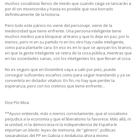
muchos socialistas llenos de miedo que cuando caiga se lanzarán a
por él sin misericordia y hasta es posible que sea borrado
definitivamente de la historia.
Pero todo este pánico no viene del personaje, viene de la
mediocridad que tiene enfrente. Una persona inteligente tiene
muchos medios para bloquear al tirano y que lo deje en paz, por lo
menos, pero ni en su partido ni en los otro hay nadie inteligente,
como para plantarle cara. En eso es en lo que se apoyan los tiranos,
en que la gente inteligente se retira de la cosa pública, mientras que
en las sociedades sanas, son los inteligentes los que llevan al cosa.
No es seguro que en Diciembre vaya a salir por pies, puede
conseguir suficientes escaños como para seguir mandando y ya se
convertiría en dictador vitalicio. En fin, no hay que perder la
esperanza, pero con los cretinos que tiene enfrente...
Dice Pío Moa:
**Ayuso entiende, más o menos correctamente, que el socialismo
perjudica a la economía y que el liberalismo la favorece. Más allá, ni
la unidad, ni la democracia ni la independencia de España le
importan un bledo: leyes de memoria, de “género”, políticas
separatistas del PP en Galicia o Andalucía ahora mismo,