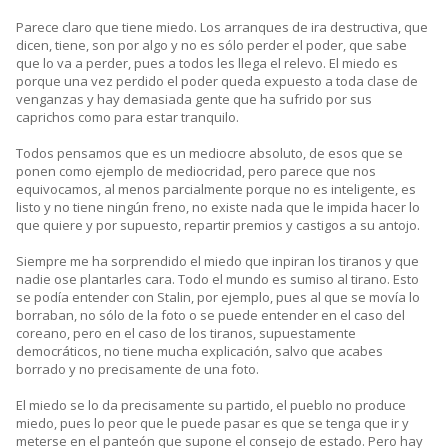
Parece claro que tiene miedo. Los arranques de ira destructiva, que
dicen, tiene, son por algo y no es sólo perder el poder, que sabe
que lo va a perder, pues a todos les llega el relevo. El miedo es
porque una vez perdido el poder queda expuesto a toda clase de
venganzas y hay demasiada gente que ha sufrido por sus
caprichos como para estar tranquilo.
Todos pensamos que es un mediocre absoluto, de esos que se
ponen como ejemplo de mediocridad, pero parece que nos
equivocamos, al menos parcialmente porque no es inteligente, es
listo y no tiene ningún freno, no existe nada que le impida hacer lo
que quiere y por supuesto, repartir premios y castigos a su antojo.
Siempre me ha sorprendido el miedo que inpiran los tiranos y que
nadie ose plantarles cara. Todo el mundo es sumiso al tirano. Esto
se podía entender con Stalin, por ejemplo, pues al que se movía lo
borraban, no sólo de la foto o se puede entender en el caso del
coreano, pero en el caso de los tiranos, supuestamente
democráticos, no tiene mucha explicación, salvo que acabes
borrado y no precisamente de una foto.
El miedo se lo da precisamente su partido, el pueblo no produce
miedo, pues lo peor que le puede pasar es que se tenga que ir y
meterse en el panteón que supone el consejo de estado. Pero hay