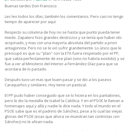
Buenas tardes Don Francisco
Les leo todos los días, también los comentarios. Pero casi no tengo
tiempo de aparecer por aquí.
Respecto su columna de hoy no se hasta que punto pueda tener
miedo. Zapatero hizo grandes destrozos y se tenía que haber ido
acojonado, y mas con una mayoría absoluta del partido a priori
antagonista. Pero no se le vió sufrir grandemente. Lo único que le
preocupó es que su "plan" con la ETA fuera respetado por el PP,
que sabía perfectamente de ese plan (sino no habría existido); y se
fue a ver al Ministerio del Interior a Fernández Díaz para que se
acordara de lo pactado.
Después tuvo un mas que buen pasar y se dio a los paseos
Caraqueños y similares. Hoy tiene un pastizal.
El PP pudo haber conseguido que se lo hiciera en los pantalones,
pero le dio la medalla de Isabel la Católica. Y en el PSOE le llaman a
homenajes aquí y allá y nadie le dice nada. Y todo el mundo en el
PSOE sabe que es el padrino de Sánchez, pese a lo cual las viejas
glorias del PSOE (esas que ahora se muestran tan contrictas con
Sánchez) no le afean nada.