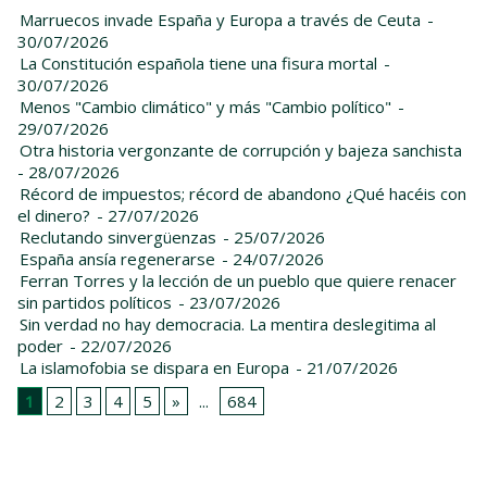
Marruecos invade España y Europa a través de Ceuta
-
30/07/2026
La Constitución española tiene una fisura mortal
-
30/07/2026
Menos "Cambio climático" y más "Cambio político"
-
29/07/2026
Otra historia vergonzante de corrupción y bajeza sanchista
- 28/07/2026
Récord de impuestos; récord de abandono ¿Qué hacéis con
el dinero?
- 27/07/2026
Reclutando sinvergüenzas
- 25/07/2026
España ansía regenerarse
- 24/07/2026
Ferran Torres y la lección de un pueblo que quiere renacer
sin partidos políticos
- 23/07/2026
Sin verdad no hay democracia. La mentira deslegitima al
poder
- 22/07/2026
La islamofobia se dispara en Europa
- 21/07/2026
1
2
3
4
5
»
...
684