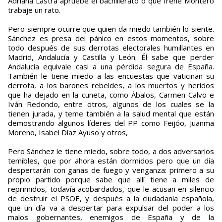
Adriana Lastra apruebe el bachillerato o que Irene Montero
trabaje un rato.
Pero siempre ocurre que quien da miedo también lo siente.
Sánchez es presa del pánico en estos momentos, sobre
todo después de sus derrotas electorales humillantes en
Madrid, Andalucía y Castilla y León. Él sabe que perder
Andalucía equivale casi a una pérdida segura de España.
También le tiene miedo a las encuestas que vaticinan su
derrota, a los barones rebeldes, a los muertos y heridos
que ha dejado en la cuneta, como Ábalos, Carmen Calvo e
Iván Redondo, entre otros, algunos de los cuales se la
tienen jurada, y teme también a la salud mental que están
demostrando algunos líderes del PP como Feijóo, Juanma
Moreno, Isabel Díaz Ayuso y otros,
Pero Sánchez le tiene miedo, sobre todo, a dos adversarios
temibles, que por ahora están dormidos pero que un día
despertarán con ganas de fuego y venganza: primero a su
propio partido porque sabe que allí tiene a miles de
reprimidos, todavía acobardados, que le acusan en silencio
de destruir el PSOE, y después a la ciudadanía española,
que un día va a despertar para expulsar del poder a los
malos gobernantes, enemigos de España y de la