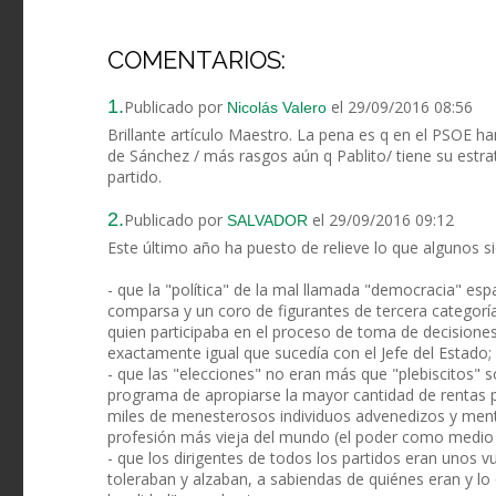
COMENTARIOS:
1.
Publicado por
el 29/09/2016 08:56
Nicolás Valero
Brillante artículo Maestro. La pena es q en el PSOE ha
de Sánchez / más rasgos aún q Pablito/ tiene su estrateg
partido.
2.
Publicado por
el 29/09/2016 09:12
SALVADOR
Este último año ha puesto de relieve lo que algunos 
- que la "política" de la mal llamada "democracia" es
comparsa y un coro de figurantes de tercera categoría
quien participaba en el proceso de toma de decisiones 
exactamente igual que sucedía con el Jefe del Estado;
- que las "elecciones" no eran más que "plebiscitos" s
programa de apropiarse la mayor cantidad de rentas p
miles de menesterosos individuos advenedizos y men
profesión más vieja del mundo (el poder como medio 
- que los dirigentes de todos los partidos eran unos 
toleraban y alzaban, a sabiendas de quiénes eran y lo