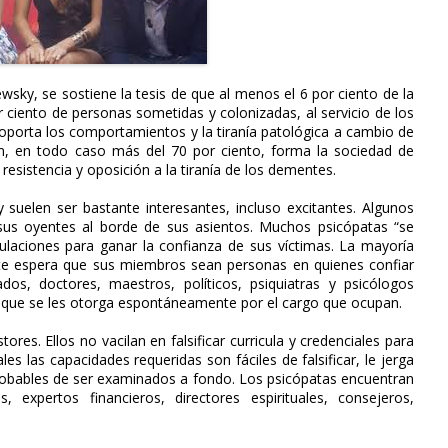
ewsky, se sostiene la tesis de que al menos el 6 por ciento de la
 ciento de personas sometidas y colonizadas, al servicio de los
soporta los comportamientos y la tiranía patológica a cambio de
ón, en todo caso más del 70 por ciento, forma la sociedad de
sistencia y oposición a la tiranía de los dementes.
y suelen ser bastante interesantes, incluso excitantes. Algunos
us oyentes al borde de sus asientos. Muchos psicópatas “se
laciones para ganar la confianza de sus víctimas. La mayoría
nte espera que sus miembros sean personas en quienes confiar
dos, doctores, maestros, políticos, psiquiatras y psicólogos
 que se les otorga espontáneamente por el cargo que ocupan.
es. Ellos no vacilan en falsificar curricula y credenciales para
es las capacidades requeridas son fáciles de falsificar, le jerga
probables de ser examinados a fondo. Los psicópatas encuentran
s, expertos financieros, directores espirituales, consejeros,