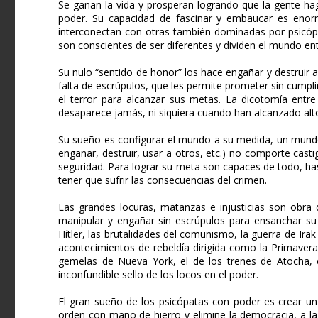
Se ganan la vida y prosperan logrando que la gente hag
poder. Su capacidad de fascinar y embaucar es enorm
interconectan con otras también dominadas por psicópa
son conscientes de ser diferentes y dividen el mundo ent
Su nulo “sentido de honor” los hace engañar y destruir a
falta de escrúpulos, que les permite prometer sin cumplir,
el terror para alcanzar sus metas. La dicotomía entr
desaparece jamás, ni siquiera cuando han alcanzado alt
Su sueño es configurar el mundo a su medida, un mundo
engañar, destruir, usar a otros, etc.) no comporte cast
seguridad. Para lograr su meta son capaces de todo, ha
tener que sufrir las consecuencias del crimen.
Las grandes locuras, matanzas e injusticias son obra 
manipular y engañar sin escrúpulos para ensanchar su
Hítler, las brutalidades del comunismo, la guerra de Ira
acontecimientos de rebeldía dirigida como la Primaver
gemelas de Nueva York, el de los trenes de Atocha, e
inconfundible sello de los locos en el poder.
El gran sueño de los psicópatas con poder es crear un
orden con mano de hierro y elimine la democracia, a l