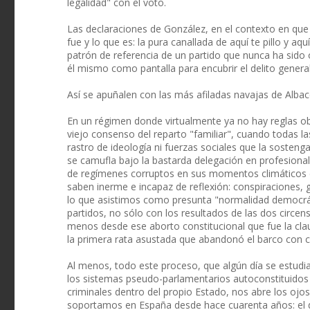
legalidad" con el voto.
Las declaraciones de González, en el contexto en que
fue y lo que es: la pura canallada de aquí te pillo y 
patrón de referencia de un partido que nunca ha sid
él mismo como pantalla para encubrir el delito gener
Así se apuñalen con las más afiladas navajas de Albac
En un régimen donde virtualmente ya no hay reglas obj
viejo consenso del reparto "familiar", cuando todas 
rastro de ideología ni fuerzas sociales que la sostenga
se camufla bajo la bastarda delegación en profesionale
de regímenes corruptos en sus momentos climáticos d
saben inerme e incapaz de reflexión: conspiraciones, g
lo que asistimos como presunta "normalidad democrát
partidos, no sólo con los resultados de las dos circen
menos desde ese aborto constitucional que fue la clau
la primera rata asustada que abandonó el barco con 
Al menos, todo este proceso, que algún día se estudia
los sistemas pseudo-parlamentarios autoconstituidos 
criminales dentro del propio Estado, nos abre los ojo
soportamos en España desde hace cuarenta años: el d