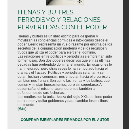
HIENAS Y BUITRES.
PERIODISMO Y RELACIONES
PERVERTIDAS CON EL PODER
Hienas y buitres es un libro escrito para despertar y
movilizar las conciencias dormidas e intoxicadas desde el
poder. Leerlo representa un vuelo rasante por encima de los
secretos de la comunicación moderna y de los recursos y
trucos que utiliza el poder para ejercer el dominio.
Las relaciones entre políticos y periodistas siempre han sido
tormentosas. Son dos poderes decisivos que en las últimas
décadas han pretendido dominar el mundo. En ocasiones lo
han mejorado, pero otras veces lo han empujado hacia el
drama y el fracaso. Políticos y periodistas se aman y se
odian, luchan y cooperan, nos empujan hacia el progreso y
también nos frenan. Son como las hienas y los buitres, que
comen y limpian huesos juntos, pero sin soportarse. Al
desentrañar el misterio, aprenderemos también a
defendernos de sus fechorías.
Los medios son la única fuerza del siglo XXI que tiene poder
para poner y quitar gobiernos y para cambiar los destinos
del mundo.
[
Más
]
COMPRAR EJEMPLARES FIRMADOS POR EL AUTOR