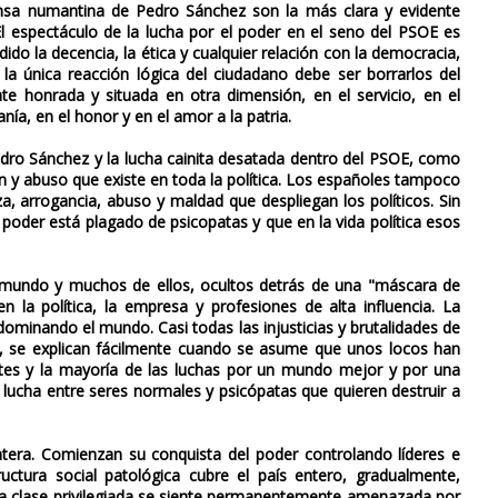
fensa numantina de Pedro Sánchez son la más clara y evidente
 espectáculo de la lucha por el poder en el seno del PSOE es
dido la decencia, la ética y cualquier relación con la democracia,
 la única reacción lógica del ciudadano debe ser borrarlos del
e honrada y situada en otra dimensión, en el servicio, en el
anía, en el honor y en el amor a la patria.
ro Sánchez y la lucha cainita desatada dentro del PSOE, como
n y abuso que existe en toda la política. Los españoles tampoco
a, arrogancia, abuso y maldad que despliegan los políticos. Sin
 poder está plagado de psicopatas y que en la vida política esos
 mundo y muchos de ellos, ocultos detrás de una "máscara de
la política, la empresa y profesiones de alta influencia. La
minando el mundo. Casi todas las injusticias y brutalidades de
 se explican fácilmente cuando se asume que unos locos han
tes y la mayoría de las luchas por un mundo mejor y por una
 lucha entre seres normales y psicópatas que quieren destruir a
ntera. Comienzan su conquista del poder controlando líderes e
tructura social patológica cubre el país entero, gradualmente,
sta clase privilegiada se siente permanentemente amenazada por