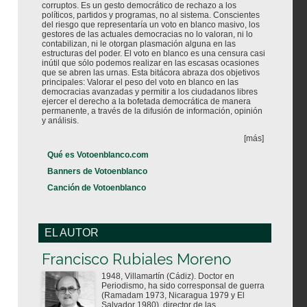
corruptos. Es un gesto democrático de rechazo a los
políticos, partidos y programas, no al sistema. Conscientes
del riesgo que representaría un voto en blanco masivo, los
gestores de las actuales democracias no lo valoran, ni lo
contabilizan, ni le otorgan plasmación alguna en las
estructuras del poder. El voto en blanco es una censura casi
inútil que sólo podemos realizar en las escasas ocasiones
que se abren las urnas. Esta bitácora abraza dos objetivos
principales: Valorar el peso del voto en blanco en las
democracias avanzadas y permitir a los ciudadanos libres
ejercer el derecho a la bofetada democrática de manera
permanente, a través de la difusión de información, opinión
y análisis.
[más]
Qué es Votoenblanco.com
Banners de Votoenblanco
Canción de Votoenblanco
EL AUTOR
Votoenblanco.com
Francisco Rubiales Moreno
1948, Villamartín (Cádiz). Doctor en
Periodismo, ha sido corresponsal de guerra
(Ramadam 1973, Nicaragua 1979 y El
Salvador 1980), director de las