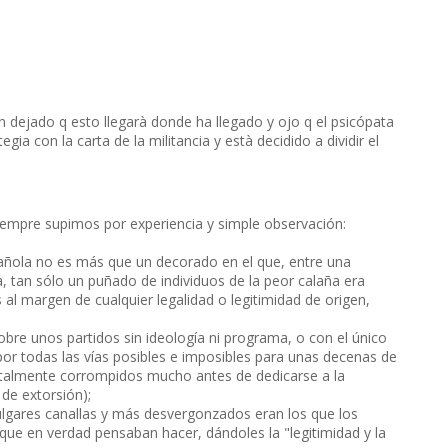
n dejado q esto llegarà donde ha llegado y ojo q el psicópata
ia con la carta de la militancia y està decidido a dividir el
siempre supimos por experiencia y simple observación:
pañola no es más que un decorado en el que, entre una
, tan sólo un puñado de individuos de la peor calaña era
al margen de cualquier legalidad o legitimidad de origen,
obre unos partidos sin ideología ni programa, o con el único
or todas las vías posibles e imposibles para unas decenas de
talmente corrompidos mucho antes de dedicarse a la
de extorsión);
vulgares canallas y más desvergonzados eran los que los
 que en verdad pensaban hacer, dándoles la "legitimidad y la