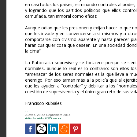
en casi todos los países, eliminando controles al poder,
y logrando que los partidos políticos que ellos contr
camuflada, tan inmoral como eficaz.
Aunque odian que les presionen y exijan hacer lo que no
que les invade y en convencerse a sí mismos y a otr
comportarse con civismo aparente y hasta parecer pi
harán cualquier cosa que deseen. En una sociedad donde
la cima”.
La Patocracia sobrevive y se fortalece porque se si
normales, aunque lo real es lo contrario: son ellos 
"amenaza" de los seres normales es la que lleva a mu
enemigo. Por eso arman más a la policía que al ejerci
que les ayuden a "controlar" y debilitar a los "normal
cuestión de supervivencia y el único gran reto de sus vid
Francisco Rubiales
- -
Jueves, 29 de Septiembre 2016
Artículo leído 2885 veces