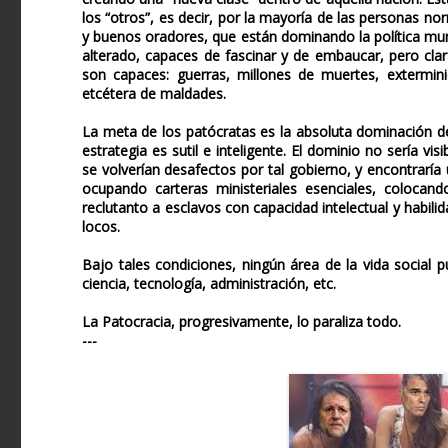
los “otros”, es decir, por la mayoría de las personas n
y buenos oradores, que están dominando la política mund
alterado, capaces de fascinar y de embaucar, pero cla
son capaces: guerras, millones de muertes, extermini
etcétera de maldades.
La meta de los patócratas es la absoluta dominación d
estrategia es sutil e inteligente. El dominio no sería v
se volverían desafectos por tal gobierno, y encontrarí
ocupando carteras ministeriales esenciales, colocando
reclutanto a esclavos con capacidad intelectual y habili
locos.
Bajo tales condiciones, ningún área de la vida social
ciencia, tecnología, administración, etc.
La Patocracia, progresivamente, lo paraliza todo.
---