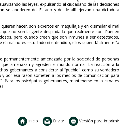
 suavizando las leyes, expulsando al ciudadano de las decisiones
olan se apoderen del Estado y desde allí ejerzan una dictadura
 quieren hacer, son expertos en maquillaje y en disimular el mal
os que no son la gente despiadada que realmente son. Pueden
adosos, pero cuando creen que son inmunes a ser detectados,
 el mal no es estudiado ni entendido, ellos suben fácilmente “a
ente permanentemente amenazada por la sociedad de personas
los que amenazan y agreden el mundo normal. La reacción a la
chos gobernantes a considerar al "pueblo" como su verdadero
to y por esa razón someten a los medios de comunicación para
es". Para los psicópatas gobernantes, mantenerse en la cima es
as.
Inicio
Enviar
Versión para Imprimir