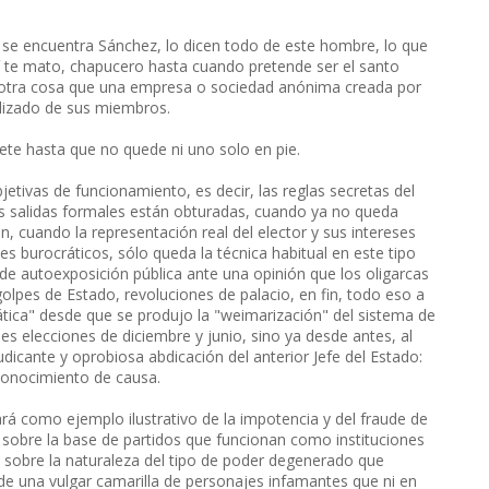
 se encuentra Sánchez, lo dicen todo de este hombre, lo que
aquí te mato, chapucero hasta cuando pretende ser el santo
o otra cosa que una empresa o sociedad anónima creada por
alizado de sus miembros.
ete hasta que no quede ni uno solo en pie.
etivas de funcionamiento, es decir, las reglas secretas del
las salidas formales están obturadas, cuando ya no queda
n, cuando la representación real del elector y sus intereses
s burocráticos, sólo queda la técnica habitual en este tipo
e autoexposición pública ante una opinión que los oligarcas
olpes de Estado, revoluciones de palacio, en fin, todo eso a
ica" desde que se produjo la "weimarización" del sistema de
ses elecciones de diciembre y junio, sino ya desde antes, al
dicante y oprobiosa abdicación del anterior Jefe del Estado:
conocimiento de causa.
rá como ejemplo ilustrativo de la impotencia y del fraude de
sobre la base de partidos que funcionan como instituciones
s sobre la naturaleza del tipo de poder degenerado que
e una vulgar camarilla de personajes infamantes que ni en