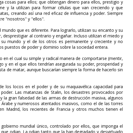
a cosas para ellos; que obtengan dinero para ellos, prestigio y
e y la utilizan para formar células que van creciendo y que
tas, creando así una red eficaz de influencia y poder. Siempre
re "nosotros" y "ellos".
l mundo que es diferente. Para lograrlo, utilizan su encanto y su
 desprestigiar al contrario y engañar. Incluso utilizan el miedo y
e su mundo y el de los otros es permanente y creciente y no
os puestos de poder y dominio sobre la sociedad entera.
 en el cual su simple y radical manera de comportarse (mentir,
igo y en el que ellos tendrían asegurada su poder, prosperidad y
sta de matar, aunque buscarían siempre la forma de hacerlo sin
de los locos en el poder y de su maquiavélica capacidad para
 poder. Las matanzas de Stalin, los desastres provocados por
k y la gran falsedad de las armas de destrucción masiva, algunos
a Árabe y numerosos atentados masivos, como el de las torres
n Madrid, los recientes de Francia y otros muchos tienen el
 gobierno mundial único, controlado por ellos, que imponga el
a que odian. La odian tanto que la han degradado y desvirtuado