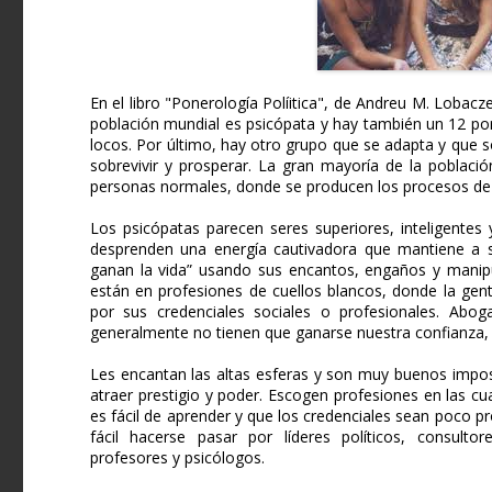
En el libro "Ponerología Políitica", de Andreu M. Lobacz
población mundial es psicópata y hay también un 12 por
locos. Por último, hay otro grupo que se adapta y que 
sobrevivir y prosperar. La gran mayoría de la poblaci
personas normales, donde se producen los procesos de re
Los psicópatas parecen seres superiores, inteligentes 
desprenden una energía cautivadora que mantiene a s
ganan la vida” usando sus encantos, engaños y manipu
están en profesiones de cuellos blancos, donde la ge
por sus credenciales sociales o profesionales. Aboga
generalmente no tienen que ganarse nuestra confianza,
Les encantan las altas esferas y son muy buenos impostor
atraer prestigio y poder. Escogen profesiones en las cual
es fácil de aprender y que los credenciales sean poco 
fácil hacerse pasar por líderes políticos, consultore
profesores y psicólogos.