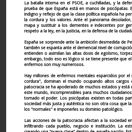
La batalla interna en el PSOE, a cuchilladas, y la de
prueba de que España está en manos de psicópatas. El
indigno y reflejo de que la clase política española ha per
la cordura y los valores. Ante el panorama desolador,
mapa y sustituir a los dementes e indecentes por gent
respeto a la ley, en la Justicia, en la defensa de la ciudad
España se sorprende ante la ambición desmedida de Ped
también se espanta ante el demencial nivel de corrupció
entienden o asimilan las altas dosis de egoísmo, torpez
embargo, todo eso es lógico si se tiene presente que el
enfermos son muy numerosos.
Hay millones de enfermos mentales esparcidos por el
cordura", dominan el mundo ocupando altos cargos en 
patocracia se ha apoderado de muchos estados y está do
este mundo, incomprensibles para muchos ciudadanos,
tomado el poder. Los psicópatas existen en todas par
sociedad más justa y auténtica no son otra cosa que la
los "normales" e imponerles su dominio patológico.
Las acciones de la patocracia afectan a la sociedad e
infiltrando cada pueblo, negocio e institución. La es
creando una “nueva clase” dentro de aquella nación. E