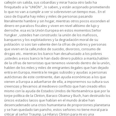
callejón sin salida, sus cobardías y mirar hacia otro lado ha
finiquitado a la "UNIÓN" , lo saben, y están acojonado prometiendo
lo que no van a cumplir a ver si sobreviven un tiempo mas.. En el
caso de España hay miles y miles de personas pasando
literalmente hambre y sin hogar, mientras otros pocos esconden el
dinero en paraísos fiscales y viven en nivel altísimo de lujo y
derroche. esa es la Unión Europea en estos momentos:Señor
Yungker , ustedes han construido: la unión de los mafiosos,
banqueros y los explotadores y la degradación moral de su
población: si sois tan valiente den la cifras de pobres y personas
que viven en la calle,indice de suicidio, divorcios, consumo de
drogas etc.. mientras los banco han desahuciado a los pobres
,ustedes a esos banco le han dado dinero publico a manta,hablen
de la cifras de terroristas que tenemos viviendo dentro de la unión,
hablen de los miles y miles de emigrantes ilegales que han dejado
entra en Europa, mientra le niegas subsidio y ayudas a personas
autóctonas de este continente, dan ayuda económicas a los que
vienen a Europa a adueñarse de ella, a imponernos su cultura sus
creencias y llevarnos al medioevo conflicto que han creado ellos
mismo con la ayuda de Estados Unidos de Norteamérica que por la
torpe política de la Clinton, Baraco Obama y Buch, han destruido los
únicos estados laicos que habían en el mundo árabe han
desencadenado una crisis humanitaria de proporciones planetaria
y se han quedado tan pancho, estos señores no tiene moral para
criticar al señor Traump. La Hilarys Clinton para mi es una