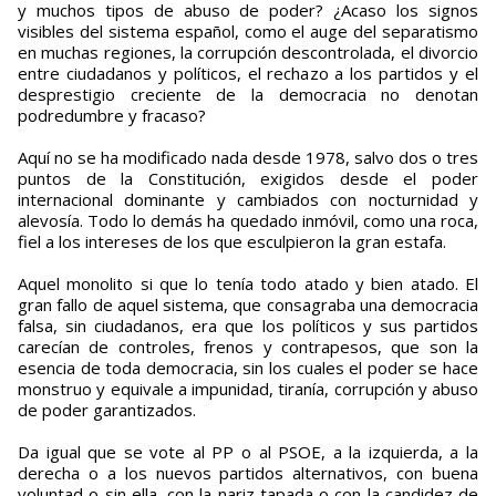
y muchos tipos de abuso de poder? ¿Acaso los signos
visibles del sistema español, como el auge del separatismo
en muchas regiones, la corrupción descontrolada, el divorcio
entre ciudadanos y políticos, el rechazo a los partidos y el
desprestigio creciente de la democracia no denotan
podredumbre y fracaso?
Aquí no se ha modificado nada desde 1978, salvo dos o tres
puntos de la Constitución, exigidos desde el poder
internacional dominante y cambiados con nocturnidad y
alevosía. Todo lo demás ha quedado inmóvil, como una roca,
fiel a los intereses de los que esculpieron la gran estafa.
Aquel monolito si que lo tenía todo atado y bien atado. El
gran fallo de aquel sistema, que consagraba una democracia
falsa, sin ciudadanos, era que los políticos y sus partidos
carecían de controles, frenos y contrapesos, que son la
esencia de toda democracia, sin los cuales el poder se hace
monstruo y equivale a impunidad, tiranía, corrupción y abuso
de poder garantizados.
Da igual que se vote al PP o al PSOE, a la izquierda, a la
derecha o a los nuevos partidos alternativos, con buena
voluntad o sin ella, con la nariz tapada o con la candidez de