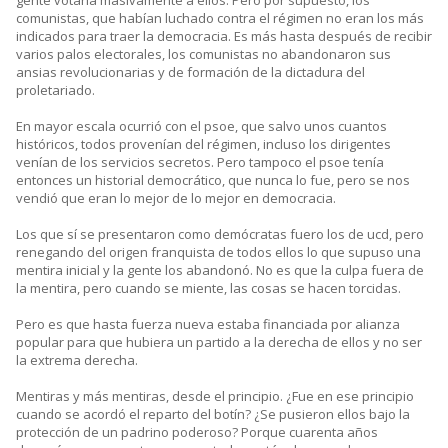
gente votaría masivamente a ellos. Pero por supuesto, los
comunistas, que habían luchado contra el régimen no eran los más
indicados para traer la democracia. Es más hasta después de recibir
varios palos electorales, los comunistas no abandonaron sus
ansias revolucionarias y de formación de la dictadura del
proletariado.
En mayor escala ocurrió con el psoe, que salvo unos cuantos
históricos, todos provenían del régimen, incluso los dirigentes
venían de los servicios secretos. Pero tampoco el psoe tenía
entonces un historial democrático, que nunca lo fue, pero se nos
vendió que eran lo mejor de lo mejor en democracia.
Los que sí se presentaron como demócratas fuero los de ucd, pero
renegando del origen franquista de todos ellos lo que supuso una
mentira inicial y la gente los abandonó. No es que la culpa fuera de
la mentira, pero cuando se miente, las cosas se hacen torcidas.
Pero es que hasta fuerza nueva estaba financiada por alianza
popular para que hubiera un partido a la derecha de ellos y no ser
la extrema derecha.
Mentiras y más mentiras, desde el principio. ¿Fue en ese principio
cuando se acordó el reparto del botín? ¿Se pusieron ellos bajo la
protección de un padrino poderoso? Porque cuarenta años