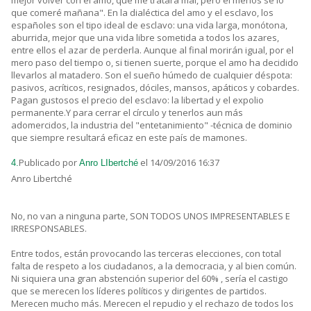
mejor volver con el amo, que me tratará mal, pero el menos sé lo
que comeré mañana". En la dialéctica del amo y el esclavo, los
españoles son el tipo ideal de esclavo: una vida larga, monótona,
aburrida, mejor que una vida libre sometida a todos los azares,
entre ellos el azar de perderla. Aunque al final morirán igual, por el
mero paso del tiempo o, si tienen suerte, porque el amo ha decidido
llevarlos al matadero. Son el sueño húmedo de cualquier déspota:
pasivos, acríticos, resignados, dóciles, mansos, apáticos y cobardes.
Pagan gustosos el precio del esclavo: la libertad y el expolio
permanente.Y para cerrar el círculo y tenerlos aun más
adomercidos, la industria del "entetanimiento" -técnica de dominio
que siempre resultará eficaz en este país de mamones.
Publicado por
el 14/09/2016 16:37
4.
Anro LIbertché
Anro Libertché
No, no van a ninguna parte, SON TODOS UNOS IMPRESENTABLES E
IRRESPONSABLES.
Entre todos, están provocando las terceras elecciones, con total
falta de respeto a los ciudadanos, a la democracia, y al bien común.
Ni siquiera una gran abstención superior del 60% , sería el castigo
que se merecen los líderes políticos y dirigentes de partidos.
Merecen mucho más. Merecen el repudio y el rechazo de todos los