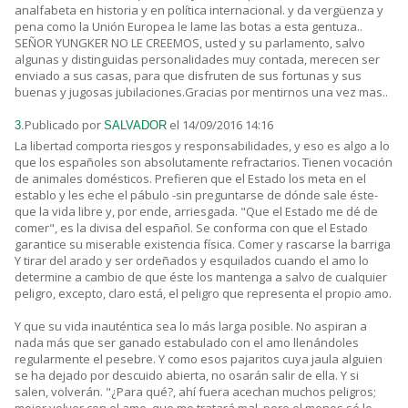
analfabeta en historia y en política internacional. y da vergüenza y
pena como la Unión Europea le lame las botas a esta gentuza..
SEÑOR YUNGKER NO LE CREEMOS, usted y su parlamento, salvo
algunas y distinguidas personalidades muy contada, merecen ser
enviado a sus casas, para que disfruten de sus fortunas y sus
buenas y jugosas jubilaciones.Gracias por mentirnos una vez mas..
Publicado por
el 14/09/2016 14:16
3.
SALVADOR
La libertad comporta riesgos y responsabilidades, y eso es algo a lo
que los españoles son absolutamente refractarios. Tienen vocación
de animales domésticos. Prefieren que el Estado los meta en el
establo y les eche el pábulo -sin preguntarse de dónde sale éste-
que la vida libre y, por ende, arriesgada. "Que el Estado me dé de
comer", es la divisa del español. Se conforma con que el Estado
garantice su miserable existencia física. Comer y rascarse la barriga
Y tirar del arado y ser ordeñados y esquilados cuando el amo lo
determine a cambio de que éste los mantenga a salvo de cualquier
peligro, excepto, claro está, el peligro que representa el propio amo.
Y que su vida inauténtica sea lo más larga posible. No aspiran a
nada más que ser ganado estabulado con el amo llenándoles
regularmente el pesebre. Y como esos pajaritos cuya jaula alguien
se ha dejado por descuido abierta, no osarán salir de ella. Y si
salen, volverán. "¿Para qué?, ahí fuera acechan muchos peligros;