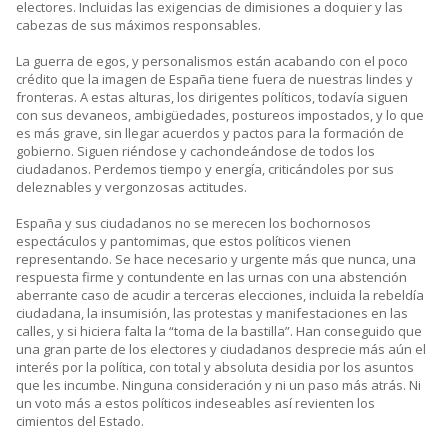
electores. Incluidas las exigencias de dimisiones a doquier y las
cabezas de sus máximos responsables.
La guerra de egos, y personalismos están acabando con el poco
crédito que la imagen de España tiene fuera de nuestras lindes y
fronteras. A estas alturas, los dirigentes políticos, todavía siguen
con sus devaneos, ambigüedades, postureos impostados, y lo que
es más grave, sin llegar acuerdos y pactos para la formación de
gobierno. Siguen riéndose y cachondeándose de todos los
ciudadanos. Perdemos tiempo y energía, criticándoles por sus
deleznables y vergonzosas actitudes.
España y sus ciudadanos no se merecen los bochornosos
espectáculos y pantomimas, que estos políticos vienen
representando. Se hace necesario y urgente más que nunca, una
respuesta firme y contundente en las urnas con una abstención
aberrante caso de acudir a terceras elecciones, incluida la rebeldía
ciudadana, la insumisión, las protestas y manifestaciones en las
calles, y si hiciera falta la “toma de la bastilla”. Han conseguido que
una gran parte de los electores y ciudadanos desprecie más aún el
interés por la política, con total y absoluta desidia por los asuntos
que les incumbe. Ninguna consideración y ni un paso más atrás. Ni
un voto más a estos políticos indeseables así revienten los
cimientos del Estado.