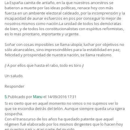
La España cainita de antaño, en la que nuestros ancestros se
batieron a muerte por las ideas políticas, renace hoy con más
fuerza en un ambiente electoral caldeado, por la incomprensión y la
incapacidad de aunar esfuerzos en pos por conseguir lo mejor de
nosotros mismos como nación.La unidad de todos los demócratas
de bien, y de todos los constitucionalistas con espíritus reformistas,
es lo mas prioritario, importante y urgente.
Soñar con cosas imposibles se llama utopía; luchar por objetivos no
sólo alcanzables, sino imprescindibles para la estabilidad en paz,
felicidad y prosperidad de nuestra nación, se llama realismo.
¡! A por ellos que hasta el rabo, todo es toro ¡!
Un saludo.
Responder
Publicado por
el 14/09/2016 17:31
5.
Manu
Si es cierto que en aquel momento no vimos o no supimos ver lo
que se escondia detrás del telón. Aunque siempre queda una iigera
sospecha.
Con el transcurso de los años ha quedado patente que aquel
régimen fué elaborado por los mismos dirigentes que lo hacen hoy
en nuestro país y gran parte del mundo.