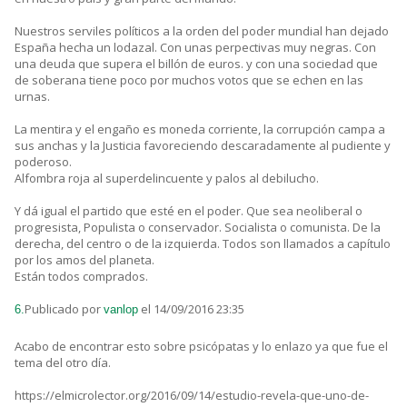
Nuestros serviles políticos a la orden del poder mundial han dejado
España hecha un lodazal. Con unas perpectivas muy negras. Con
una deuda que supera el billón de euros. y con una sociedad que
de soberana tiene poco por muchos votos que se echen en las
urnas.
La mentira y el engaño es moneda corriente, la corrupción campa a
sus anchas y la Justicia favoreciendo descaradamente al pudiente y
poderoso.
Alfombra roja al superdelincuente y palos al debilucho.
Y dá igual el partido que esté en el poder. Que sea neoliberal o
progresista, Populista o conservador. Socialista o comunista. De la
derecha, del centro o de la izquierda. Todos son llamados a capítulo
por los amos del planeta.
Están todos comprados.
Publicado por
el 14/09/2016 23:35
6.
vanlop
Acabo de encontrar esto sobre psicópatas y lo enlazo ya que fue el
tema del otro día.
https://elmicrolector.org/2016/09/14/estudio-revela-que-uno-de-