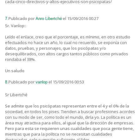
cada-cinco-directivos-y-altos-ejecutivos-son-psicopatas/
Publicado por
el 15/09/2016 00:27
7.
Anro Libertché
Sr. Vanlop::
Leído el enlace, creo que el porcentaje, es mínimo, en otro estudio
efectuados no hace un año, lo cual no recuerdo, se exponía con
datos, pruebas, y personajes, que los psicópatas y/o
desequilibrados, con altos cargos tantos públicos como privados
rondaba el 38%.
Un saludo
Publicado por
el 15/09/2016 00:53
8.
vanlop
Sr Libertché
Se admite que los psicópatas representan entre el 4 y el 6% de la
sociedad, en todos los pises. Tienden a buscar profesiones acordes
con su modo de ser, como todo el mundo, diría yo. La política es un
área muy atractiva para ellos, al igual que la dirección de empresas.
Pero para esta se requieren unas cualidades que poca gente tiene,
mientras que para la política no se necesitan cualidades
destacadas, solo sumisión suficiente al líder.