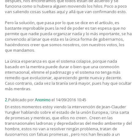
después, nos encontramos que todos están de acuerdo y se
funciona como si hubiera alguien moviendo los hilos. Poco a poco
van saliendo cosas sueltas aquí y allá que van confirmando esto.
Pero la solución, que pasa por lo que se dice en el artículo, es
bastante improbable pues la red de poder es tan espesa que no
permite que nadie pueda organizar nada y lo más importante, se ha
convencido al lanar que esta es la única forma de gobernarnos,
haciéndonos creer que somos nosotros, con nuestros votos, los
que mandamos.
La única esperanza es que el sistema colapse, porque nada
basado en la mentira puede durar o bien que una conmoción
internacional, elimine el padrinazgo y el sistema no tenga más
remedio que evolucionar, apareciendo gente nueva y decente.
Caso contrario, cada vez la tiranía será mayor, pues hay que ocultar
más mentiras.
Publicado por
el 14/09/2016 10:45
2.
Anonimo
En estos momentos estoy viendo la intervención de Jean-Clauder
Yungker hablando sobre el estado de la unión Europea,: Una sarta
de promesas y mentiras, que ellos no creen . Creen en las
transnacionales ladronas y depredadoras del medio ambiente y del
hombre, estos no van a resolver ningún problema, tratan de
ilusionarnos con falsas promesas , pero nos han llevado a un