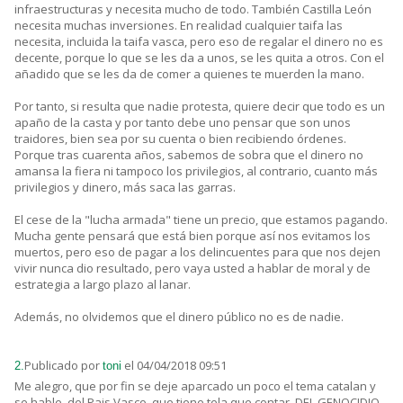
infraestructuras y necesita mucho de todo. También Castilla León
necesita muchas inversiones. En realidad cualquier taifa las
necesita, incluida la taifa vasca, pero eso de regalar el dinero no es
decente, porque lo que se les da a unos, se les quita a otros. Con el
añadido que se les da de comer a quienes te muerden la mano.
Por tanto, si resulta que nadie protesta, quiere decir que todo es un
apaño de la casta y por tanto debe uno pensar que son unos
traidores, bien sea por su cuenta o bien recibiendo órdenes.
Porque tras cuarenta años, sabemos de sobra que el dinero no
amansa la fiera ni tampoco los privilegios, al contrario, cuanto más
privilegios y dinero, más saca las garras.
El cese de la "lucha armada" tiene un precio, que estamos pagando.
Mucha gente pensará que está bien porque así nos evitamos los
muertos, pero eso de pagar a los delincuentes para que nos dejen
vivir nunca dio resultado, pero vaya usted a hablar de moral y de
estrategia a largo plazo al lanar.
Además, no olvidemos que el dinero público no es de nadie.
Publicado por
el 04/04/2018 09:51
2.
toni
Me alegro, que por fin se deje aparcado un poco el tema catalan y
se hable, del Pais Vasco, que tiene tela que contar, DEL GENOCIDIO,