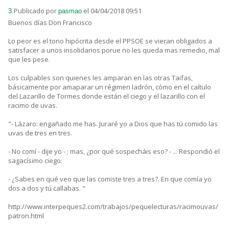
Publicado por
el 04/04/2018 09:51
3.
pasmao
Buenos días Don Francisco
Lo peor es el tono hipócrita desde el PPSOE se vieran obligados a
satisfacer a unos insolidarios porue no les queda mas remedio, mal
que les pese.
Los culpables son quienes les amparan en las otras Taifas,
básicamente por amaparar un régimen ladrón, cómo en el caítulo
del Lazarillo de Tormes donde están el ciego y el lazarillo con el
racimo de uvas.
"- Lázaro: engañado me has. Juraré yo a Dios que has tú comido las
uvas de tres en tres.
- No comí - dije yo - ; mas, ¿por qué sospecháis eso? - ... Respondió el
sagacísimo ciego:
- ¿Sabes en qué veo que las comiste tres a tres?. En que comía yo
dos a dos y tú callabas. "
http://www.interpeques2.com/trabajos/pequelecturas/racimouvas/
patron.html