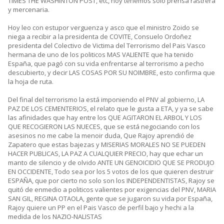
TIMES THE WASHINTON POST, etc, hoy tenemos solo prensa rastrera
y mercenaria.
Hoy leo con estupor verguenza y asco que el ministro Zoido se
niega a recibir a la presidenta de COVITE, Consuelo Ordoñez
presidenta del Colectivo de Victima del Terrorismo del Pais Vasco
hermana de uno de los politicos MAS VALIENTE que ha tenido
España, que pagó con su vida enfrentarse al terrorismo a pecho
descubierto, y decir LAS COSAS POR SU NOIMBRE, esto confirma que
la hoja de ruta.
Del final del terrorismo la está imponiendo el PNV al gobierno, LA
PAZ DE LOS CEMENTERIOS, el relato que le gusta a ETA, y ya se sabe
las afinidades que hay entre los QUE AGITARON EL ARBOL Y LOS
QUE RECOGIERON LAS NUECES, que se está negociando con los
asesinos no me cabe la menoir duda, Que Rajoy aprendió de
Zapatero que estas bajezas y MISERIAS MORALES NO SE PUEDEN
HACER PUBLICAS, LA PAZ A CUALQUIER PRECIO, hay que echar un
manto de silencio y de olvido ANTE UN GENOICIDIO QUE SE PRODUJO
EN OCCIDENTE, Todo sea por los 5 votos de los que quieren destruir
ESPAÑA, que por cierto no solo son los INDEPENDENTISTAS, Rajoy se
quitó de enmedio a politicos valientes por exigencias del PNV, MARIA
SAN GIL, REGINA OTAOLA, gente que se jugaron su vida por España,
Rajoy quiere un PP en el Pais Vasco de perfil bajo y hechi a la
medida de los NAZIO-NALISTAS