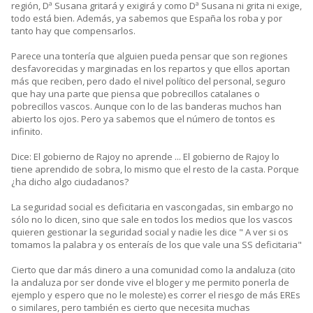
región, Dª Susana gritará y exigirá y como Dª Susana ni grita ni exige,
todo está bien. Además, ya sabemos que España los roba y por
tanto hay que compensarlos.
Parece una tontería que alguien pueda pensar que son regiones
desfavorecidas y marginadas en los repartos y que ellos aportan
más que reciben, pero dado el nivel político del personal, seguro
que hay una parte que piensa que pobrecillos catalanes o
pobrecillos vascos. Aunque con lo de las banderas muchos han
abierto los ojos. Pero ya sabemos que el número de tontos es
infinito.
Dice: El gobierno de Rajoy no aprende ... El gobierno de Rajoy lo
tiene aprendido de sobra, lo mismo que el resto de la casta. Porque
¿ha dicho algo ciudadanos?
La seguridad social es deficitaria en vascongadas, sin embargo no
sólo no lo dicen, sino que sale en todos los medios que los vascos
quieren gestionar la seguridad social y nadie les dice " A ver si os
tomamos la palabra y os enteraís de los que vale una SS deficitaria"
Cierto que dar más dinero a una comunidad como la andaluza (cito
la andaluza por ser donde vive el bloger y me permito ponerla de
ejemplo y espero que no le moleste) es correr el riesgo de más EREs
o similares, pero también es cierto que necesita muchas