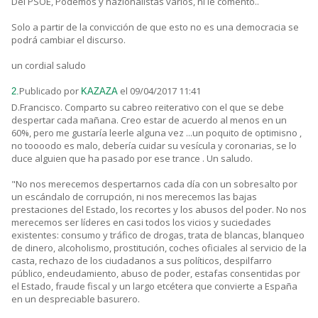
Del PSOE, Podemos y nazionalistas varios, ni le comento..
Solo a partir de la convicción de que esto no es una democracia se
podrá cambiar el discurso.
un cordial saludo
Publicado por
el 09/04/2017 11:41
2.
KAZAZA
D.Francisco. Comparto su cabreo reiterativo con el que se debe
despertar cada mañana. Creo estar de acuerdo al menos en un
60%, pero me gustaría leerle alguna vez ...un poquito de optimisno ,
no toooodo es malo, debería cuidar su vesícula y coronarias, se lo
duce alguien que ha pasado por ese trance . Un saludo.
"No nos merecemos despertarnos cada día con un sobresalto por
un escándalo de corrupción, ni nos merecemos las bajas
prestaciones del Estado, los recortes y los abusos del poder. No nos
merecemos ser líderes en casi todos los vicios y suciedades
existentes: consumo y tráfico de drogas, trata de blancas, blanqueo
de dinero, alcoholismo, prostitución, coches oficiales al servicio de la
casta, rechazo de los ciudadanos a sus políticos, despilfarro
público, endeudamiento, abuso de poder, estafas consentidas por
el Estado, fraude fiscal y un largo etcétera que convierte a España
en un despreciable basurero.