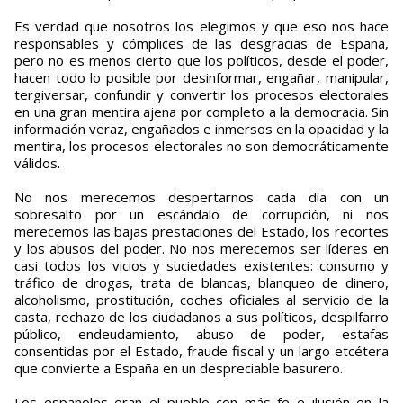
Es verdad que nosotros los elegimos y que eso nos hace
responsables y cómplices de las desgracias de España,
pero no es menos cierto que los políticos, desde el poder,
hacen todo lo posible por desinformar, engañar, manipular,
tergiversar, confundir y convertir los procesos electorales
en una gran mentira ajena por completo a la democracia. Sin
información veraz, engañados e inmersos en la opacidad y la
mentira, los procesos electorales no son democráticamente
válidos.
No nos merecemos despertarnos cada día con un
sobresalto por un escándalo de corrupción, ni nos
merecemos las bajas prestaciones del Estado, los recortes
y los abusos del poder. No nos merecemos ser líderes en
casi todos los vicios y suciedades existentes: consumo y
tráfico de drogas, trata de blancas, blanqueo de dinero,
alcoholismo, prostitución, coches oficiales al servicio de la
casta, rechazo de los ciudadanos a sus políticos, despilfarro
público, endeudamiento, abuso de poder, estafas
consentidas por el Estado, fraude fiscal y un largo etcétera
que convierte a España en un despreciable basurero.
Los españoles eran el pueblo con más fe e ilusión en la