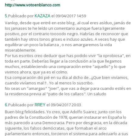
http://www.votoenblanco.com
Publicado por
el 09/04/2017 14:59
5.
KAZAZA
Vanlop, desde que entré en este blog , al cual eres asíduo, jamás de
los jamases te he leído un comentario aunque fuera ligeramente
positivo, por el contrario toooodo negro. Habrías de reconocer que
también hay otros tonos grises e incluso azules. A veces hay que
equilibrar un poco la balanza , o nos amargaremos la vida
miserablemente.
Por tus escritos creo deducir que has podido vivir "la oprobiosa", en
toda en parte. Deberías llegar a la conclusión a la que llegamos
muchos, estableciendo una comparación entre "aquello" y lo que
vivimos ahora, que ya es el colmo.
Esa comparación dió pié en su día al dicho de...¡¡Que bien vivíamos,
cuando vivíamos mal !! . Yo al menos lo suscribo.
No seas un "amargao" "joer", que vas a dejar para cuando estés en
la residencia previa al "patio de los callaos". Un saludo
Publicado por
el 09/04/2017 20:03
6.
RREY
Buen blog felicidades. Yo creo, que Adolfo Suarez, junto con los
padres de la Constitución de 1978, querian instaurar en España lo
más parecido a una Democracia. Pero por desgracia, en la década
siguiente, los falsos demócratas, que formaban el arco
parlamentario entonces, torcieron el sistema para adecuarlo a sus