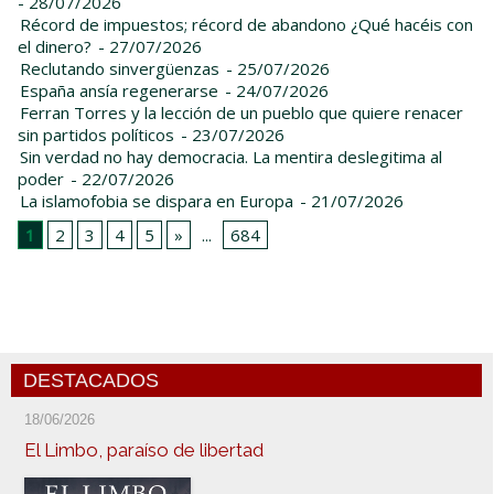
- 28/07/2026
Récord de impuestos; récord de abandono ¿Qué hacéis con
el dinero?
- 27/07/2026
Reclutando sinvergüenzas
- 25/07/2026
España ansía regenerarse
- 24/07/2026
Ferran Torres y la lección de un pueblo que quiere renacer
sin partidos políticos
- 23/07/2026
Sin verdad no hay democracia. La mentira deslegitima al
poder
- 22/07/2026
La islamofobia se dispara en Europa
- 21/07/2026
1
2
3
4
5
»
...
684
DESTACADOS
18/06/2026
El Limbo, paraíso de libertad