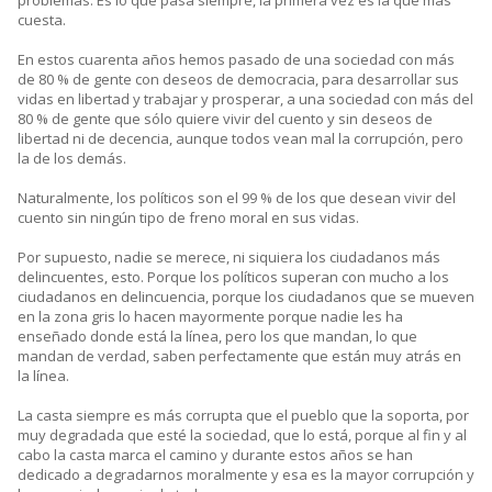
problemas. Es lo que pasa siempre, la primera vez es la que más
cuesta.
En estos cuarenta años hemos pasado de una sociedad con más
de 80 % de gente con deseos de democracia, para desarrollar sus
vidas en libertad y trabajar y prosperar, a una sociedad con más del
80 % de gente que sólo quiere vivir del cuento y sin deseos de
libertad ni de decencia, aunque todos vean mal la corrupción, pero
la de los demás.
Naturalmente, los políticos son el 99 % de los que desean vivir del
cuento sin ningún tipo de freno moral en sus vidas.
Por supuesto, nadie se merece, ni siquiera los ciudadanos más
delincuentes, esto. Porque los políticos superan con mucho a los
ciudadanos en delincuencia, porque los ciudadanos que se mueven
en la zona gris lo hacen mayormente porque nadie les ha
enseñado donde está la línea, pero los que mandan, lo que
mandan de verdad, saben perfectamente que están muy atrás en
la línea.
La casta siempre es más corrupta que el pueblo que la soporta, por
muy degradada que esté la sociedad, que lo está, porque al fin y al
cabo la casta marca el camino y durante estos años se han
dedicado a degradarnos moralmente y esa es la mayor corrupción y