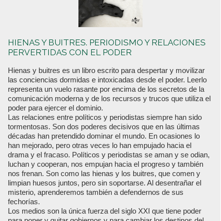
HIENAS Y BUITRES. PERIODISMO Y RELACIONES
PERVERTIDAS CON EL PODER
Hienas y buitres es un libro escrito para despertar y movilizar
las conciencias dormidas e intoxicadas desde el poder. Leerlo
representa un vuelo rasante por encima de los secretos de la
comunicación moderna y de los recursos y trucos que utiliza el
poder para ejercer el dominio.
Las relaciones entre políticos y periodistas siempre han sido
tormentosas. Son dos poderes decisivos que en las últimas
décadas han pretendido dominar el mundo. En ocasiones lo
han mejorado, pero otras veces lo han empujado hacia el
drama y el fracaso. Políticos y periodistas se aman y se odian,
luchan y cooperan, nos empujan hacia el progreso y también
nos frenan. Son como las hienas y los buitres, que comen y
limpian huesos juntos, pero sin soportarse. Al desentrañar el
misterio, aprenderemos también a defendernos de sus
fechorías.
Los medios son la única fuerza del siglo XXI que tiene poder
para poner y quitar gobiernos y para cambiar los destinos del