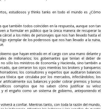
rtos, estudiosos y thinks tanks en todo el mundo es ¿Cómo
es que también todos coinciden en la respuesta, aunque son tan
ven a formular en público que la única manera de recuperar la
 cárcel a los miles de personajes que nos han llevado hasta el
tigo ejemplar de los poderosos que nos han llevado a la ruina,
ue.
Gobierno que hayan entrado en el cargo con una mano delante y
nales de millonarios; los gobernantes que tenían el deber de
on, no sólo los ministros de Economía y Hacienda, sino también a
rcado, que cerraron los ojos mientras los brokers y banqueros
horradores; los consultores y expertos que auditaron balances
ra tóxica que circulaba por los mercados, infectándolos; los
r artificialmente sus balances y poder cobrar premios y bonus
políticos corruptos que no saben cómo justificar su veloz
ra y el engaño como un sistema de gobierno, anteponiendo el
volverá a confiar. Mientras tanto, con toda la razón del mundo,