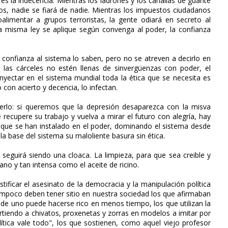
s la indecencia. Mientras los ladrones y los canallas de guante
ios, nadie se fiará de nadie. Mientras los impuestos ciudadanos
alimentar a grupos terroristas, la gente odiará en secreto al
la misma ley se aplique según convenga al poder, la confianza
 confianza al sistema lo saben, pero no se atreven a decirlo en
las cárceles no estén llenas de sinvergüenzas con poder, el
nyectar en el sistema mundial toda la ética que se necesita es
con acierto y decencia, lo infectan.
rlo: si queremos que la depresión desaparezca con la misva
recupere su trabajo y vuelva a mirar el futuro con alegría, hay
a que se han instalado en el poder, dominando el sistema desde
la base del sistema su maloliente basura sin ética.
guirá siendo una cloaca. La limpieza, para que sea creible y
ano y tan intensa como el aceite de ricino.
ificar el asesinato de la democracia y la manipulación política
ampoco deben tener sitio en nuestra sociedad los que afirmaban
de uno puede hacerse rico en menos tiempo, los que utilizan la
virtiendo a chivatos, proxenetas y zorras en modelos a imitar por
lítica vale todo", los que sostienen, como aquel viejo profesor