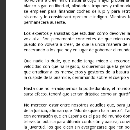
no volverá a creer en un sistema cuyo mayor problema e
blanco sigan en libertad, blindados, impunes y millonar
se empleen para financiar coches de lujo y para retro
sistema y lo considerará opresor e indigno. MIentras 
permanecerá ausente.
Los expertos y analistas que estudian cómo devolver la
voz alta. Son plenamente concientes de que mientras 
pueblo no volverá a creer, de que la única manera de i
encerrando a los que hoy en lugar de gobernar el mundo 
Que nadie lo dude, que nadie tenga miedo a reconoce
velocidad con que ha llegado, si queremos que la gente 
que erradicar a los mensajeros y gestores de la basur
la cúspide de la pirámide, derramando sobre el cuerpo y 
Hasta que no erradiquemos la podredumbre, el mundo se
surta efecto, tendrá que ser tan drástica como un quiróf
No merecen estar entre nosotros aquellos que, para just
de la Justicia, afirman que "Montesquieu ha muerto". T
con admiración que en España es el pais del mundo don
televisión pública para difundir confusión y basura, con
la juventud, los que dicen sin avergonzarse que "en po