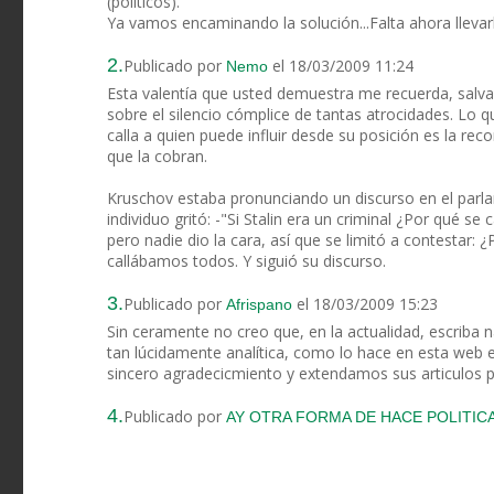
(políticos).
Ya vamos encaminando la solución...Falta ahora llevarl
2.
Publicado por
el 18/03/2009 11:24
Nemo
Esta valentía que usted demuestra me recuerda, salvan
sobre el silencio cómplice de tantas atrocidades. Lo q
calla a quien puede influir desde su posición es la re
que la cobran.
Kruschov estaba pronunciando un discurso en el parl
individuo gritó: -"Si Stalin era un criminal ¿Por qué s
pero nadie dio la cara, así que se limitó a contestar:
callábamos todos. Y siguió su discurso.
3.
Publicado por
el 18/03/2009 15:23
Afrispano
Sin ceramente no creo que, en la actualidad, escrib
tan lúcidamente analítica, como lo hace en esta web 
sincero agradecicmiento y extendamos sus articulos p
4.
Publicado por
AY OTRA FORMA DE HACE POLITICA..