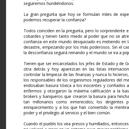
seguiremos hundiéndonos.
La gran pregunta que hoy se formulan miles de expe
podemos recuperar la confianza?
Todos coinciden en la pregunta, pero lo sorprendente 
cobardes y tienen tanto miedo al poder que no se atre
confianza en este mundo desquiciado es metiendo en la
desastre, empezando por los más poderosos. Sin el cas
la desconfianza seguirá reinando y el mundo se ira a piq
Tienen que ser encarcelados los jefes de Estado y de 
otra detrás y hoy aparezcan en las listas internacio
controlar la limpieza de las finanzas y nunca lo hicier
los responsables de los organismos reguladores del me
endosaban basura tóxica a los inocentes y confiados a
enfermos y otorgaron la máxima calificación a la basu
brokers y banqueros que crearon la basura para hincha
tan millonarios como inmerecidos; los dirigentes 
enriquecimiento y a los que han convertido la menti
poder y el privilegio al servicio y el bien común.
Cuando el pueblo los vea presos y humillados, entonces 