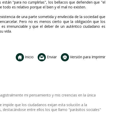
 están "para no cumplirlas", los bellacos que defienden que "el
e todo es relativo porque el bien y el mal no existen.
existencia de una parte sometida y envilecida de la sociedad que
ncarcelar. Pero no es menos cierto que la obligación que los
n es irrenunciable y que el deber de un auténtico ciudadano es
su vida.
Inicio
Enviar
Versión para Imprimir
 magistralmente mi pensamiento y mis creencias en la única
ue impide que los ciudadanos exijan esta solución a la
, destacándose entre ellos los que llamo "parásitos sociales"