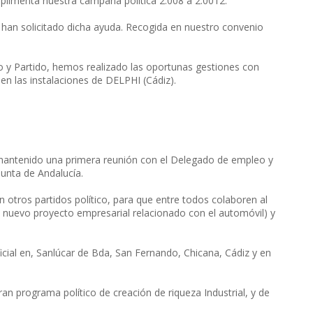
limenta nuestra campaña política 2.008 a 2.0012.
 han solicitado dicha ayuda. Recogida en nuestro convenio
o y Partido, hemos realizado las oportunas gestiones con
 en las instalaciones de DELPHI (Cádiz).
 mantenido una primera reunión con el Delegado de empleo y
Junta de Andalucía.
tros partidos político, para que entre todos colaboren al
 nuevo proyecto empresarial relacionado con el automóvil) y
icial en, Sanlúcar de Bda, San Fernando, Chicana, Cádiz y en
an programa político de creación de riqueza Industrial, y de