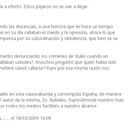
a a efecto. Estos pájaros no se van a dejar.
do las distancias, a una historia que leí hace un tiempo
ue en su día callaban el miedo y la opresión, ahora lo que
compensa por su subordinación y obediencia, que bien se ve
amento denunciando los crimenes de Stalin cuando un
e callaban ustedes?. Kruschov preguntó que quién había sido
 ¿Prefiere usted callarse? Pues por esa misma razón nos
a nadie en esta nauseabunda y corrompida España, de manera
el autor de la misma, Dr. Rubiales. Expresémosle nuestro mas
or todos los medios factibles a nuestro alcance.
el 18/03/2009 16:08
.....