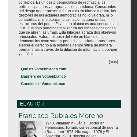
corruptos. Es un gesto democrático de rechazo a los
políticos, partidos y programas, no al sistema. Conscientes
del riesgo que representaría un voto en blanco masivo, los
gestores de las actuales democracias no lo valoran, ni lo
contabilizan, ni le otorgan plasmación alguna en las
estructuras del poder. El voto en blanco es una censura casi
inútil que sólo podemos realizar en las escasas ocasiones
que se abren las urnas. Esta bitácora abraza dos objetivos
principales: Valorar el peso del voto en blanco en las
democracias avanzadas y permitir a los ciudadanos libres
ejercer el derecho a la bofetada democrática de manera
permanente, a través de la difusión de información, opinión
y análisis.
[más]
Qué es Votoenblanco.com
Banners de Votoenblanco
Canción de Votoenblanco
EL AUTOR
Votoenblanco.com
Francisco Rubiales Moreno
1948, Villamartín (Cádiz). Doctor en
Periodismo, ha sido corresponsal de guerra
(Ramadam 1973, Nicaragua 1979 y El
Salvador 1980), director de las