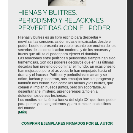
HIENAS Y BUITRES.
PERIODISMO Y RELACIONES
PERVERTIDAS CON EL PODER
Hienas y buitres es un libro escrito para despertar y
movilizar las conciencias dormidas e intoxicadas desde el
poder. Leerlo representa un vuelo rasante por encima de los
secretos de la comunicación moderna y de los recursos y
trucos que utiliza el poder para ejercer el dominio.
Las relaciones entre políticos y periodistas siempre han sido
tormentosas. Son dos poderes decisivos que en las últimas
décadas han pretendido dominar el mundo. En ocasiones lo
han mejorado, pero otras veces lo han empujado hacia el
drama y el fracaso. Políticos y periodistas se aman y se
odian, luchan y cooperan, nos empujan hacia el progreso y
también nos frenan. Son como las hienas y los buitres, que
comen y limpian huesos juntos, pero sin soportarse. Al
desentrañar el misterio, aprenderemos también a
defendernos de sus fechorías.
Los medios son la única fuerza del siglo XXI que tiene poder
para poner y quitar gobiernos y para cambiar los destinos
del mundo.
[
Más
]
COMPRAR EJEMPLARES FIRMADOS POR EL AUTOR