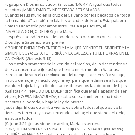
regocija en Dios mi salvador. (S. Lucas 1:46,47) Al igual que todos
nosotros ¡MARIA TAMBIEN NECESITABA SER SALVADA!.
Cuando Jesùs muriò en la cruz del Calvario por los pecados de "toda
la humanidad" tambièn incluìa los pecados de Marìa. Esta palabra
"Inmaculada" solo podemos atribuirsela a Jesucristo, el
INMACULADO HIJO DE DIOS y no Marìa.
Despuès que Adàn y Eva desobedecieran pecando contra Dios.
Dios dijo a Satanàs, la serpiente:
Y PONDRÈ ENEMISTAD ENTRE TI Y LA MUJER, Y ENTRE TU SIMIENTE Y LA
SIMIENTE SUYA; ESTA TE HERIRÀ EN LA CABEZA, Y TU LE HERIRAS EN EL
CALCAÑAR. (Genesis 3:15)
Dios estaba prometiendo la venida del Mesìas, de la descendencia
de Eva naceria uno (Jesùs) que herirìa mortalmente a Satànas.
Pero cuando vino el cumplimiento del tiempo, Dios enviò a su Hijo,
nacido de mujer y nacido bajo la ley, para que redimiese a los que
estaban bajo la ley, a fin de que recibiesemos la adopciòn de hijos,
(Galatas 4.4) "NACIDO DE MUJER" significa que Marìa apesar de ser
virgen; NO ERA INMACULADA, estaba sujeta tambièn como todos
nosotros al pecado, y bajo la ley de Moisès.
Jesùs dijo: El que de arriba viene, es sobre todos, el que es de la
tierra, es terrenal, y cosas terrenales habla; el que viene del cielo,
es sobre todos.
(S. Juan 3:31) ¡Jesùs viene de arriba, Marìa es terrenal!
PORQUE UN NIÑO NOS ES NACIDO, HIJO NOS ES DADO. (Isaias 9:6)
"EL NIÑO ES NACIDO" apela a la naturaleza humana de Jesùs,