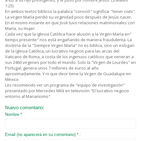
a luz a su hijo primogènito; y le puso por nombre Jesùs. (S.Mateo
1:25)
En ambos textos biblicos la palabra "conociò" significa: "tener coito".
La virgen Marìa perdiò su virginidad poco despuès de Jesùs nacer.
En el mismo instante en que Josè tuvo relaciones matrimoniales con
Marìa, su mujer.
Cada vez que la Iglesia Catòlica hace alusiòn a la Virgen Marìa en"
tiempo presente" nos està engañando de manera fraudulenta. La
doctrina de la "Siempre Virgen Marìa" no es biblica, sino un eslogan
de la Iglesia Catòlica, un lucrativo negocio para las arcas del
Vaticano de Roma, a costa de los ingenuos catòlicos que veneran a
sus 2460 virgenes por todo el mundo. Solo la "Virgen de Lourdes" en
Portugal, genera unos 7 millones de euros al año
aproximadamente. Y ni que decir tiene la Virgen de Guadalupe en
Mèxico.
Les recomiendo ver un programa de "equipo de investigaciòn"
presentado por Mercedes Milà en televisiòn "El lucrativo negocio
entorno al Marianismo".
Nuevo comentario:
Nombre * :
Email (no aparecerá en su comentario) * :