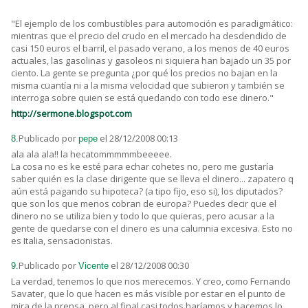
"El ejemplo de los combustibles para automoción es paradigmático:
mientras que el precio del crudo en el mercado ha desdendido de
casi 150 euros el barril, el pasado verano, a los menos de 40 euros
actuales, las gasolinas y gasoleos ni siquiera han bajado un 35 por
ciento. La gente se pregunta ¿por qué los precios no bajan en la
misma cuantía ni a la misma velocidad que subieron y también se
interroga sobre quien se está quedando con todo ese dinero."
http://sermone.blogspot.com
Publicado por
el 28/12/2008 00:13
8.
pepe
ala ala ala!! la hecatommmmmbeeeee.
La cosa no es ke esté para echar cohetes no, pero me gustaría
saber quién es la clase dirigente que se lleva el dinero... zapatero q
aún está pagando su hipoteca? (a tipo fijo, eso si), los diputados?
que son los que menos cobran de europa? Puedes decir que el
dinero no se utiliza bien y todo lo que quieras, pero acusar a la
gente de quedarse con el dinero es una calumnia excesiva. Esto no
es Italia, sensacionistas.
Publicado por
el 28/12/2008 00:30
9.
Vicente
La verdad, tenemos lo que nos merecemos. Y creo, como Fernando
Savater, que lo que hacen es más visible por estar en el punto de
mira de la prensa, pero al final casi todos haríamos y hacemos lo