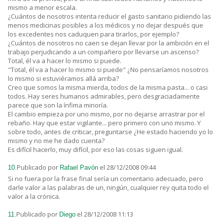
mismo a menor escala.
¿Cuántos de nosotros intenta reducir el gasto sanitario pidiendo las
menos medicinas posibles a los médicos y no dejar después que
los excedentes nos caduquen para tirarlos, por ejemplo?
¿Cuántos de nosotros no caen se dejan llevar por la ambición en el
trabajo perjudicando a un compañero por llevarse un ascenso?
Total, él va a hacer lo mismo si puede.
"Total, él va a hacer lo mismo si puede" ¿No pensaríamos nosotros
lo mismo si estuviéramos allá arriba?
Creo que somos la misma mierda, todos de la misma pasta... o casi
todos. Hay seres humanos admirables, pero desgraciadamente
parece que son la ínfima minoría.
El cambio empieza por uno mismo, por no dejarse arrastrar por el
rebaño. Hay que estar vigilante... pero primero con uno mismo. Y
sobre todo, antes de criticar, preguntarse ¿He estado haciendo yo lo
mismo y no me he dado cuenta?
Es difícil hacerlo, muy difícil, por eso las cosas siguen igual.
Publicado por
el 28/12/2008 09:44
10.
Rafael Pavón
Si no fuera por la frase final sería un comentario adecuado, pero
darle valor a las palabras de un, ningún, cualquier rey quita todo el
valor a la crónica.
Publicado por
el 28/12/2008 11:13
11.
Diego