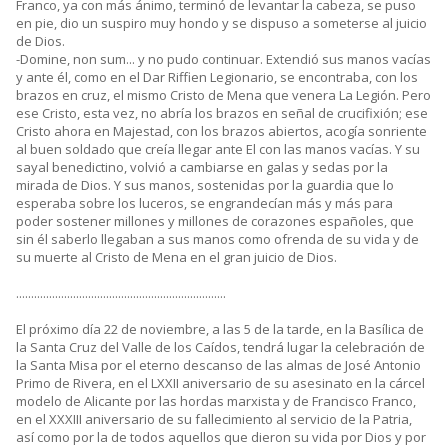
Franco, ya con más ánimo, terminó de levantar la cabeza, se puso
en pie, dio un suspiro muy hondo y se dispuso a someterse al juicio
de Dios.
-Domine, non sum... y no pudo continuar. Extendió sus manos vacías
y ante él, como en el Dar Riffien Legionario, se encontraba, con los
brazos en cruz, el mismo Cristo de Mena que venera La Legión. Pero
ese Cristo, esta vez, no abría los brazos en señal de crucifixión; ese
Cristo ahora en Majestad, con los brazos abiertos, acogía sonriente
al buen soldado que creía llegar ante El con las manos vacías. Y su
sayal benedictino, volvió a cambiarse en galas y sedas por la
mirada de Dios. Y sus manos, sostenidas por la guardia que lo
esperaba sobre los luceros, se engrandecían más y más para
poder sostener millones y millones de corazones españoles, que
sin él saberlo llegaban a sus manos como ofrenda de su vida y de
su muerte al Cristo de Mena en el gran juicio de Dios.
......................................................................
El próximo día 22 de noviembre, a las 5 de la tarde, en la Basílica de
la Santa Cruz del Valle de los Caídos, tendrá lugar la celebración de
la Santa Misa por el eterno descanso de las almas de José Antonio
Primo de Rivera, en el LXXII aniversario de su asesinato en la cárcel
modelo de Alicante por las hordas marxista y de Francisco Franco,
en el XXXIII aniversario de su fallecimiento al servicio de la Patria,
así como por la de todos aquellos que dieron su vida por Dios y por