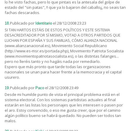
lo he visto fachas, pero lo que pintais es la antesala del golpe de
estado del "sin patas", !! que ya lo bajaron del caballo¡¡, no seais tan
fachas descarados.
Publicado por
el 28/12/2008 23:23
18.
Identitario
SI TAN HARTOS ESTÁIS DE ESTOS POLÍTICOS Y ESTE SISTEMA
DESACREDITADOR POR SÍ MISMO, VOTAD A OTROS PARTIDOS QUE
LUCHAN POR ESPAÑA Y SUS FAMILIAS, CÓMO ALIANZA NACIONAL
(www.alianzanacional.es), Movimiento Social Republicano
(http://www.es-msr.es/portada.php), Movimiento Patriota Socialista
(www.movimientopatriotasocialista.es), o las distintas falanges...
pero no lleréis tanto y no hagáis nada por remediarlo.
Espero que más pronto que tarde todas las organizaciones
nacionales se unan para hacer frente a la memocracia y el capital
usurero.
Publicado por
el 28/12/2008 23:49
19.
Paco
Desde mi humilde punto de vista el principal problema está en el
sistema electoral. Con los sistemas partidistas actuales al final
estarán en las listas los personajes que les interesen o pasen por
el aro. Estoy convencido, o eso me gusta creer, que por el camino
algún político bueno se habrá quedado. No pueden ser todos tan
malos.