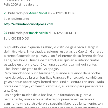
los 4 años OTROS!!
Feliz 2009 si nos dejan...
Publicado por
el 29/12/2008 11:36
23.
Adrian Vogel
Es el deZencanto
http://elmundano.wordpress.com
Publicado por
el 31/12/2008 14:03
24.
franciscolorin
EL JUICIO DE DIOS
Su pueblo, que lo quería a rabiar, lo vistió de gala para el largo y
definitivo viaje. Entorchados, galones, estrellas de Capitán General,
bicornio flameado de plumas... Forró el interior de su féretro de fina
seda, recubrió su tumba de mármol, esculpió en el interior cuatro
escudos en oro y la cubrió con una pesada losa –mil quinientos
kilos- hecha de granito de Galapagar.
Pero cuando todo hubo terminado, cuando el silencio de la noche
llenó de soledad la gran basílica, Francisco Franco, solo, cambió sus
galas por un pobre sayal benedictino, ciñó su cintura con una usada
correa de monje y comenzó, cabizbajo, su camino para presentarse
ante Dios.
Los ángeles mudos de la basílica, que formaban su guardia
permanente, levantaron la cabeza por primera vez, miraron al
caminante y no se atrevieron a seguirle. Marchaba lentamente, con
recogimiento, con miedo –por primera vez en su larga existencia- y