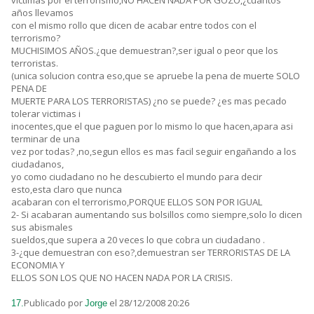
victimas por el terrorismo,NO HACEN NADA POR GOZO,¿cuantos
años llevamos
con el mismo rollo que dicen de acabar entre todos con el
terrorismo?
MUCHISIMOS AÑOS.¿que demuestran?,ser igual o peor que los
terroristas.
(unica solucion contra eso,que se apruebe la pena de muerte SOLO
PENA DE
MUERTE PARA LOS TERRORISTAS) ¿no se puede? ¿es mas pecado
tolerar victimas i
inocentes,que el que paguen por lo mismo lo que hacen,apara asi
terminar de una
vez por todas? ,no,segun ellos es mas facil seguir engañando a los
ciudadanos,
yo como ciudadano no he descubierto el mundo para decir
esto,esta claro que nunca
acabaran con el terrorismo,PORQUE ELLOS SON POR IGUAL
2- Si acabaran aumentando sus bolsillos como siempre,solo lo dicen
sus abismales
sueldos,que supera a 20 veces lo que cobra un ciudadano .
3-¿que demuestran con eso?,demuestran ser TERRORISTAS DE LA
ECONOMIA Y
ELLOS SON LOS QUE NO HACEN NADA POR LA CRISIS.
Publicado por
el 28/12/2008 20:26
17.
Jorge