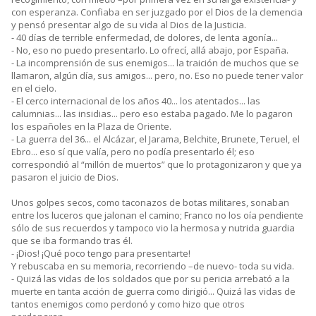
con esperanza. Confiaba en ser juzgado por el Dios de la clemencia
y pensó presentar algo de su vida al Dios de la Justicia.
- 40 días de terrible enfermedad, de dolores, de lenta agonía...
- No, eso no puedo presentarlo. Lo ofrecí, allá abajo, por España.
- La incomprensión de sus enemigos... la traición de muchos que se
llamaron, algún día, sus amigos... pero, no. Eso no puede tener valor
en el cielo.
- El cerco internacional de los años 40... los atentados... las
calumnias... las insidias... pero eso estaba pagado. Me lo pagaron
los españoles en la Plaza de Oriente.
- La guerra del 36... el Alcázar, el Jarama, Belchite, Brunete, Teruel, el
Ebro... eso sí que valía, pero no podía presentarlo él; eso
correspondió al “millón de muertos” que lo protagonizaron y que ya
pasaron el juicio de Dios.
Unos golpes secos, como taconazos de botas militares, sonaban
entre los luceros que jalonan el camino; Franco no los oía pendiente
sólo de sus recuerdos y tampoco vio la hermosa y nutrida guardia
que se iba formando tras él.
- ¡Dios! ¡Qué poco tengo para presentarte!
Y rebuscaba en su memoria, recorriendo –de nuevo- toda su vida.
- Quizá las vidas de los soldados que por su pericia arrebató a la
muerte en tanta acción de guerra como dirigió... Quizá las vidas de
tantos enemigos como perdonó y como hizo que otros