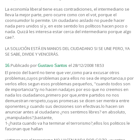
La economía liberal tiene esas contradiciones, el intermediario se
lleva la mejor parte, pero ocurre como con el vot, porque el
coonsumidor lo permite. Un ciudadano aislado no puede hacer
nada pero unidos sí y, en este sentido los políticos hacen poco o
nada. Quizá les interesa estar cerca del intermediario porque algo
cae?.
LA SOLUCIÓN ESTÁ EN MANOS DEL CIUDADANO SI SE UNE PERO, YA
SE SABE, DIVIDE Y VENCERÁS.
Publicado por
el 28/12/2008 18:53
16.
Gustavo Santos
El precio del barril no tiene que ver,como para excusar otros
problemas,cuyos problemas para ellos no sea de importancia,o por
verlos ellos segun esos problemas pequeños, "cuando todos son
de importancia"(y no hacen nada),es por eso que no creemos en
nada los ciudadanos,primero por que,entre partidos no nos
demuestran rerspeto,cuyas promesas se dicen ser mentira entre
oponentes,y cuando sus decisiones son efectivas.lo hacen sin
anunciar antes al ciudadano ¿nos sentimos libres? en absoluto,
¿manipulados?,bastante,
1-¿hasta cuando va ha terminar el terrorismo?,ellos los politicos le
fascinan que hallan