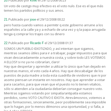
Publicado por
el 29/12/2008 00:23
20.
Kiriki
Un voto de castigo muy efectivo es el voto nulo. Ese es el que más
temen los partidos políticos y sus amos.
Publicado por
el 29/12/2008 00:22
21.
jose
pero hasta cuando vamos a permitir q este gobierno arruine a los
españoles a la calle ya y a echarlo de una vez y q la papa arrugada
tenga q comprar los trajes con su dinero
Publicado por
el 29/12/2008 01:37
22.
Ricardo F
SOMOS UN PUEBLO IDIOTIZADO, y así intentan que sigamos,
mientras seamos útiles para ir a trabajar, pagar impuestos para que
vivan descaradamente a nuestra costa, y sobre todo LES VOTEMOS
A ELLOS!! si no ya no cobrarían, claro!
Hay que despertar y aprender a utilizar lo único que han dejado en
nuestras manos, el voto cada 4 años. Hay que descabalgar de los
puestos de puta madre a toda esta cuadrilla de vividores que ni por
asomo piensan un instante en nosotros. Hay que aprender a votar
para sacarlos, para que vean que el puesto no lo tienen vitalicio,
sólo si atienden a la ciudadanía deberían conseguir nuestro voto.
Mientras sigamos votando por simpatía/antipatía estamos
perdidos, somo VOTO CAUTIVO E IDIOTA. Atrevámosnos, votemos a
otras formaciones, sinceramente, peor posiblemente sea imposible
que lo hagan, por lo menos démonos una oportunidad, y si falla, a