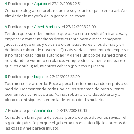
Publicado por
el 27/12/2008 22:51
4.
Aquileo
Como me alegra comprobar que no soy el único que piensa así. A mi
alrededor la mayoría de la gente ni se cosca.
Publicado por
el 27/12/2008 23:09
5.
Albert Martínez
Tendría que suceder lomismo que paso en la revolución francesa y
empezar a tomar medidas drastics tanto para oliticos comopara
jueces, ya que unos y otros se creen superiores a los demás y en
definitiva cobran de nosotros. Quizás sería el momento de empezar
a no hacer caso "de la autoridad" y darles un pco de su medicina o
no votando o votando en blanco. Aunque sinceramente me parece
que les daría igual, mientras cobren (politicos y jueces)
Publicado por
el 27/12/2008 23:29
6.
barjos
Totalmente de acuerdo. Poco a poco han ido montando un pais a su
medida. Desmontando cada uno de los sistemas de control, tanto
economicos como sociales. Ya nos roban a cara descubierta y a
pleno día, ni siquiera tienen la decencia de disimularlo.
Publicado por
el 28/12/2008 00:13
7.
Annihilator
Coincido en la mayoría de cosas, pero creo que deberías revisar el
siguiente párrafo porque el gobierno no es quien fija los precios de
las cosas y me parece injusto.