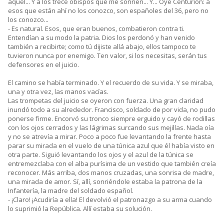
aquel... Y a los trece obispos que me sonríen... Y... Oye Centurión: a
esos que están ahí no los conozco, son españoles del 36, pero no
los conozco...
- Es natural. Esos, que eran buenos, combatieron contra ti.
Entendían a su modo la patria. Dios los perdonó y han venido
también a recibirte; como tú dijiste allá abajo, ellos tampoco te
tuvieron nunca por enemigo. Ten valor, si los necesitas, serán tus
defensores en el juicio.
El camino se había terminado. Y el recuerdo de su vida. Y se miraba,
una y otra vez, las manos vacías.
Las trompetas del juicio se oyeron con fuerza. Una gran claridad
inundó todo a su alrededor. Francisco, soldado de por vida, no pudo
ponerse firme. Encorvó su tronco siempre erguido y cayó de rodillas
con los ojos cerrados y las lágrimas surcando sus mejillas. Nada oía
y no se atrevía a mirar. Poco a poco fue levantando la frente hasta
parar su mirada en el vuelo de una túnica azul que él había visto en
otra parte. Siguió levantando los ojos y el azul de la túnica se
entremezclaba con el alba purísima de un vestido que también creía
reconocer. Más arriba, dos manos cruzadas, una sonrisa de madre,
una mirada de amor. Sí, allí, sonriéndole estaba la patrona de la
Infantería, la madre del soldado español.
- ¡Claro! ¡Acudiría a ella! El devolvió el patronazgo a su arma cuando
lo suprimió la República. Allí estaba su solución.