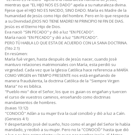
mientras que "EL HIJO NOS ES DADO" apela a su naturaleza divina.
Fijese que el HIJO NO ES NACIDO, SINO DADO. Marìa es Madre de la
humanidad de Jesùs como Hijo del hombre. Pero en lo que respecta
a su Divinidad ¡DIOS NO TIENE MADRE! NI PRINCIPIO NI FIN DE DIAS.
Jesùs es el Eterno Hijo de Dios.
Eva naciò "SIN PECADO" y diò a luz "EN PECADO".
Marìa naciò "EN PECADO" y diò a luz "SIN PECADO".
PERO TÙ HABLA LO QUE ESTA DE ACUERDO CON LA SANA DOCTRINA.
(Tito 2:1)
En resùmen:
Marìa fuè virgen, hasta despuès de Jesùs nacer, cuando Josè
mantuvo relaciones matrimoniales con Marìa, esta perdiò su
virginidad. Cada vez que la Iglesia Catòlica hace referencia a MARÌA
COMO VIRGEN en TIEMPO PRESENTE nos està engañando de
manera fraudulenta, la doctrina Catòlica de la "Siempre Virgen
Maria" no es biblica.
"Pueblo mio" dice el Señor, los que os guian os engañan y tuercen
el curso de vuestros caminos, enseñando como doctrinas
mandamientos de hombres.
(Isaias 13:12)
"CONOCIÒ" Adàn a su mujer Eva la cual concibiò y diò a luz a Caìn.
(Genesis 4:1)
Y despertando Josè del sueño, hizo como el angel del Señor le habìa
mandado, y recibiò a su mujer. Pero no la "CONOCIÒ" hasta que diò