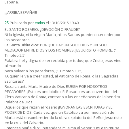
España.
¡¡¡ARRIBA ESPAÑA!!!
Publicado por
el 13/10/2015 19:40
25.
carlos
EL SANTO ROSARIO: ¿DEVOCIÒN O FRAUDE?
Ni la Iglesia, ni la virgen Marìa, ni los Santos pueden interceder por
los pecadores.
La Santa Biblia dice: PORQUE HAY UN SOLO DIOS Y UN SOLO
MEDIADOR ENTRE DIOS Y LOS HOMBRES, JESUCRISTO HOMBRE. (1
Timoteo 2:5)
Palabra fiel y digna de ser recibida por todos; que Cristo Jesús vino
al mundo
para salvar a los pecadores, (1 Timoteo 1:15)
¿A quièn le va a creer usted, al Vaticano de Roma, o las Sagradas
Escrituras?
Rezar...santa Marìa Madre de Dios RUEGA POR NOSOTROS
PECADORES. ¡Esto es anti-biblico! El Rosario es una invenciòn del
Clero Vaticano de Roma, contrario a las enseñanzas de la bendita
Palabra de Dios.
¡Aquellos que rezan el rosario ¡IGNORAN LAS ESCRITURAS Y EL
PODER DE DIOS! Cada vez que un Catòlico va por mediaciòn de
Marìa està ensombreciendo la obra expiatoria del Señor Jesucristo
en la cruz del Calvario.
Entonces Marìa dijo: Engrandece mi alma al Señor; Y mi espiritu se