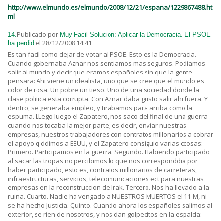
http://www.elmundo.es/elmundo/2008/12/21/espana/1229867488.ht
ml
Publicado por
14.
Muy Facil Solucion: Aplicar la Democracia. El PSOE
el 28/12/2008 14:41
ha perdid
Es tan facil como dejar de votar al PSOE. Esto es la Democracia.
Cuando gobernaba Aznar nos sentiamos mas seguros. Podiamos
salir al mundo y decir que eramos españoles sin que la gente
pensara: Ahi viene un idealista, uno que se cree que el mundo es
color de rosa. Un pobre un tieso. Uno de una sociedad donde la
clase politica esta corrupta. Con Aznar daba gusto salir ahi fuera. Y
dentro, se generaba empleo, y tirabamos para arriba como la
espuma. LLego luego el Zapatero, nos saco del final de una guerra
cuando nos tocaba la mejor parte, es decir, enviar nuestras
empresas, nuestros trabajadores con contratos millonarios a cobrar
el apoyo q ddimos a EEUU, y el Zapatero consiguio varias ccosas:
Primero. Participamos en la guerra. Segundo. Habiendo participado
al sacar las tropas no percibimos lo que nos corresponddia por
haber participado, esto es, contratos millonarios de carreteras,
infraestructuras, servicios, telecomunicaciones ect para nuestras
empresas en la reconstruccion de Irak. Tercero. Nos ha llevado a la
ruina. Cuarto. Nadie ha vengado a NUESTROS MUERTOS el 11-M, ni
se ha hecho Justicia. Quinto. Cuando ahora los españoles salimos al
exterior, se rien de nosotros, y nos dan golpecitos en la espalda: