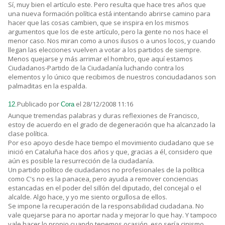
Sí, muy bien el artículo este. Pero resulta que hace tres años que
una nueva formación política está intentando abrirse camino para
hacer que las cosas cambien, que se inspira en los mismos
argumentos que los de este artículo, pero la gente no nos hace el
menor caso. Nos miran como a unos ilusos o a unos locos, y cuando
llegan las elecciones vuelven a votar a los partidos de siempre.
Menos quejarse y más arrimar el hombro, que aquí estamos
Ciudadanos-Partido de la Ciudadanía luchando contra los
elementos y lo único que recibimos de nuestros conciudadanos son
palmaditas en la espalda.
Publicado por
el 28/12/2008 11:16
12.
Cora
Aunque tremendas palabras y duras reflexiones de Francisco,
estoy de acuerdo en el grado de degeneración que ha alcanzado la
clase política.
Por eso apoyo desde hace tiempo el movimiento ciudadano que se
inició en Cataluña hace dos años y que, gracias a él, considero que
aún es posible la resurrección de la ciudadanía.
Un partido político de ciudadanos no profesionales de la política
como C's no es la panacea, pero ayuda a remover conciencias
estancadas en el poder del sillón del diputado, del concejal o el
alcalde. Algo hace, y yo me siento orgullosa de ellos.
Se impone la recuperación de la responsabilidad ciudadana. No
vale quejarse para no aportar nada y mejorar lo que hay. Y tampoco
vale hacer lo propio cuando tenemos ocasión, eso sería cinismo,