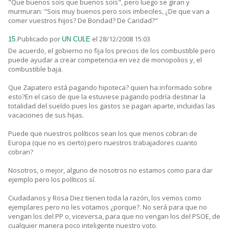
"Que buenos sois que buenos sois", pero luego se giran y
murmuran: "Sois muy buenos pero sois imbeciles, ¿De que van a
comer vuestros hijos? De Bondad? De Caridad?"
Publicado por
el 28/12/2008 15:03
15.
UN CULE
De acuerdo, el gobierno no fija los precios de los combustible pero
puede ayudar a crear competencia en vez de monopolios y, el
combustible baja.
Que Zapatero está pagando hipoteca? quien ha informado sobre
esto?En el caso de que la estuviese pagando podría destinar la
totalidad del sueldo pues los gastos se pagan aparte, incluidas las
vacaciones de sus hijas.
Puede que nuestros políticos sean los que menos cobran de
Europa (que no es cierto) pero nuestros trabajadores cuanto
cobran?
Nosotros, o mejor, alguno de nosotros no estamos como para dar
ejemplo pero los políticos sí.
Ciudadanos y Rosa Diez tienen toda la razón, los vemos como
ejemplares pero no les votamos ¿porque?. No será para que no
vengan los del PP o, viceversa, para que no vengan los del PSOE, de
cualquier manera poco inteligente nuestro voto.