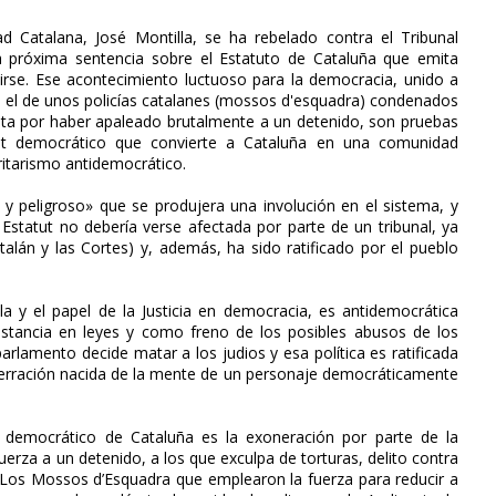
ad Catalana, José Montilla, se ha rebelado contra el Tribunal
la próxima sentencia sobre el Estatuto de Cataluña que emita
irse. Ese acontecimiento luctuoso para la democracia, unido a
, el de unos policías catalanes (mossos d'esquadra) condenados
ta por haber apaleado brutalmente a un detenido, son pruebas
icit democrático que convierte a Cataluña en una comunidad
ritarismo antidemocrático.
e y peligroso» que se produjera una involución en el sistema, y
 Estatut no debería verse afectada por parte de un tribunal, ya
alán y las Cortes) y, además, ha sido ratificado por el pueblo
 y el papel de la Justicia en democracia, es antidemocrática
nstancia en leyes y como freno de los posibles abusos de los
arlamento decide matar a los judios y esa política es ratificada
aberración nacida de la mente de un personaje democráticamente
it democrático de Cataluña es la exoneración por parte de la
fuerza a un detenido, a los que exculpa de torturas, delito contra
l. Los Mossos d’Esquadra que emplearon la fuerza para reducir a