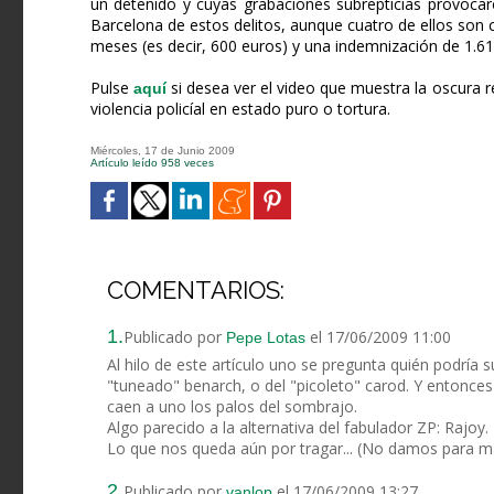
un detenido y cuyas grabaciones subrepticias provocar
Barcelona de estos delitos, aunque cuatro de ellos son
meses (es decir, 600 euros) y una indemnización de 1.61
Pulse
si desea ver el video que muestra la oscura 
aquí
violencia policíal en estado puro o tortura.
Miércoles, 17 de Junio 2009
Artículo leído 958 veces
COMENTARIOS:
1.
Publicado por
el 17/06/2009 11:00
Pepe Lotas
Al hilo de este artículo uno se pregunta quién podría su
"tuneado" benarch, o del "picoleto" carod. Y entonces 
caen a uno los palos del sombrajo.
Algo parecido a la alternativa del fabulador ZP: Rajoy.
Lo que nos queda aún por tragar... (No damos para m
2.
Publicado por
el 17/06/2009 13:27
vanlop