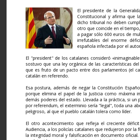
El presidente de la Generalid
Constitucional y afirma que 
dicho tribunal no deben cumpl
otro que coincide en el tiempo
a pagar sólo 600 euros de mul
irrefutables del enorme déf
española infectada por el auto
El "president" de los catalanes consideró «inimaginabl
sostuvo que una ley orgánica de las características del
que es fruto de un pacto entre dos parlamentos (el cat
catalán en referendo.
Esa postura, además de negar la Constitución Española
porque elimina el papel de la Justicia como máxima i
demás poderes del estado. Llevada a la práctica, si un p
por referendum, el exterminio sería "legal", toda una 
peligroso, al que el pueblo catalán tolera como líder.
El otro acontecimiento que refleja el creciente défic
Audiencia, a los policías catalanes que redujeron por la 
la integridad moral y falsificación en documento oficia