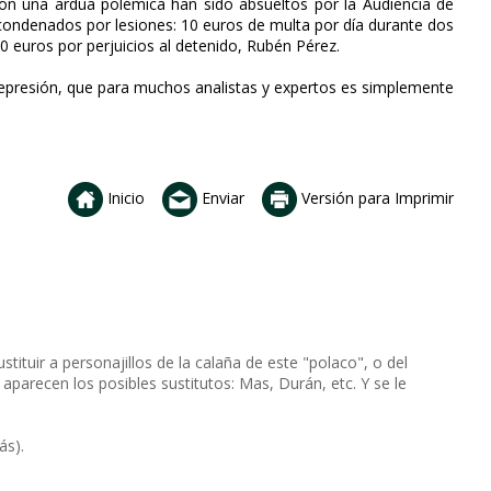
on una ardua polémica han sido absueltos por la Audiencia de
 condenados por lesiones: 10 euros de multa por día durante dos
0 euros por perjuicios al detenido, Rubén Pérez.
represión, que para muchos analistas y expertos es simplemente
Inicio
Enviar
Versión para Imprimir
stituir a personajillos de la calaña de este "polaco", o del
aparecen los posibles sustitutos: Mas, Durán, etc. Y se le
ás).