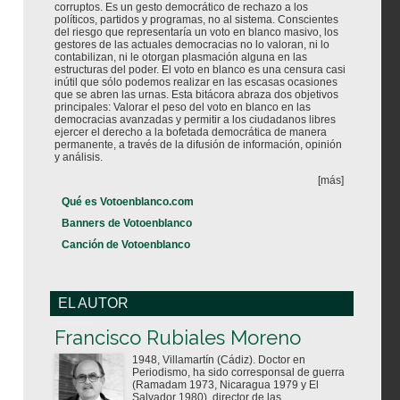
corruptos. Es un gesto democrático de rechazo a los
políticos, partidos y programas, no al sistema. Conscientes
del riesgo que representaría un voto en blanco masivo, los
gestores de las actuales democracias no lo valoran, ni lo
contabilizan, ni le otorgan plasmación alguna en las
estructuras del poder. El voto en blanco es una censura casi
inútil que sólo podemos realizar en las escasas ocasiones
que se abren las urnas. Esta bitácora abraza dos objetivos
principales: Valorar el peso del voto en blanco en las
democracias avanzadas y permitir a los ciudadanos libres
ejercer el derecho a la bofetada democrática de manera
permanente, a través de la difusión de información, opinión
y análisis.
[más]
Qué es Votoenblanco.com
Banners de Votoenblanco
Canción de Votoenblanco
EL AUTOR
Votoenblanco.com
Francisco Rubiales Moreno
1948, Villamartín (Cádiz). Doctor en
Periodismo, ha sido corresponsal de guerra
(Ramadam 1973, Nicaragua 1979 y El
Salvador 1980), director de las