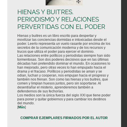
HIENAS Y BUITRES.
PERIODISMO Y RELACIONES
PERVERTIDAS CON EL PODER
Hienas y buitres es un libro escrito para despertar y
movilizar las conciencias dormidas e intoxicadas desde el
poder. Leerlo representa un vuelo rasante por encima de los
secretos de la comunicación moderna y de los recursos y
trucos que utiliza el poder para ejercer el dominio.
Las relaciones entre políticos y periodistas siempre han sido
tormentosas. Son dos poderes decisivos que en las últimas
décadas han pretendido dominar el mundo. En ocasiones lo
han mejorado, pero otras veces lo han empujado hacia el
drama y el fracaso. Políticos y periodistas se aman y se
odian, luchan y cooperan, nos empujan hacia el progreso y
también nos frenan. Son como las hienas y los buitres, que
comen y limpian huesos juntos, pero sin soportarse. Al
desentrañar el misterio, aprenderemos también a
defendernos de sus fechorías.
Los medios son la única fuerza del siglo XXI que tiene poder
para poner y quitar gobiernos y para cambiar los destinos
del mundo.
[
Más
]
COMPRAR EJEMPLARES FIRMADOS POR EL AUTOR