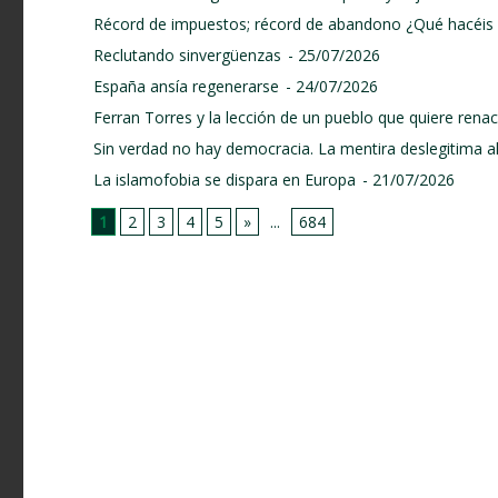
Récord de impuestos; récord de abandono ¿Qué hacéis 
Reclutando sinvergüenzas
- 25/07/2026
España ansía regenerarse
- 24/07/2026
Ferran Torres y la lección de un pueblo que quiere renace
Sin verdad no hay democracia. La mentira deslegitima a
La islamofobia se dispara en Europa
- 21/07/2026
1
2
3
4
5
»
...
684