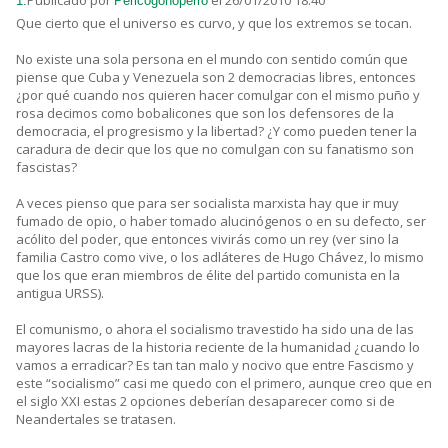
Publicado por
el 26/01/2010 18:40
1.
Pericogonoperro
Que cierto que el universo es curvo, y que los extremos se tocan.
No existe una sola persona en el mundo con sentido común que
piense que Cuba y Venezuela son 2 democracias libres, entonces
¿por qué cuando nos quieren hacer comulgar con el mismo puño y
rosa decimos como bobalicones que son los defensores de la
democracia, el progresismo y la libertad? ¿Y como pueden tener la
caradura de decir que los que no comulgan con su fanatismo son
fascistas?
A veces pienso que para ser socialista marxista hay que ir muy
fumado de opio, o haber tomado alucinógenos o en su defecto, ser
acólito del poder, que entonces vivirás como un rey (ver sino la
familia Castro como vive, o los adláteres de Hugo Chávez, lo mismo
que los que eran miembros de élite del partido comunista en la
antigua URSS).
El comunismo, o ahora el socialismo travestido ha sido una de las
mayores lacras de la historia reciente de la humanidad ¿cuando lo
vamos a erradicar? Es tan tan malo y nocivo que entre Fascismo y
este “socialismo” casi me quedo con el primero, aunque creo que en
el siglo XXI estas 2 opciones deberían desaparecer como si de
Neandertales se tratasen.