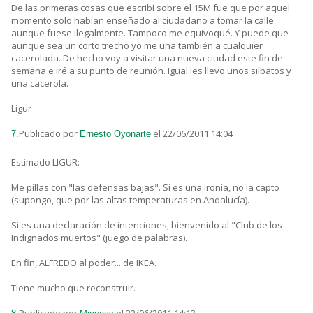
De las primeras cosas que escribí sobre el 15M fue que por aquel
momento solo habían enseñado al ciudadano a tomar la calle
aunque fuese ilegalmente. Tampoco me equivoqué. Y puede que
aunque sea un corto trecho yo me una también a cualquier
cacerolada. De hecho voy a visitar una nueva ciudad este fin de
semana e iré a su punto de reunión. Igual les llevo unos silbatos y
una cacerola.
Ligur
Publicado por
el 22/06/2011 14:04
7.
Ernesto Oyonarte
Estimado LIGUR:
Me pillas con "las defensas bajas". Si es una ironía, no la capto
(supongo, que por las altas temperaturas en Andalucía).
Si es una declaración de intenciones, bienvenido al "Club de los
Indignados muertos" (juego de palabras).
En fin, ALFREDO al poder....de IKEA.
Tiene mucho que reconstruir.