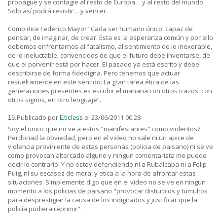
propague y se contagie al resto de Europa… y al resto del mundo.
Solo así podrá resistir… y vencer.
Como dice Federico Mayor “Cada ser humano único, capaz de
pensar, de imaginar, de crear. Esta es la esperanza común y por ello
debemos enfrentarnos al fatalismo, al sentimiento de lo inexorable,
de lo ineluctable, convencidos de que el futuro debe inventarse, de
que el porvenir está por hacer. El pasado ya está escrito y debe
describirse de forma fidedigna. Pero tenemos que actuar
resueltamente en este sentido: La gran tarea ética de las
generaciones presentes es escribir el mañana con otros trazos, con
otros signos, en otro lenguaje”.
Publicado por
el 23/06/2011 00:28
15.
Eticless
Soy el unico que no ve a estos "manifestantes" como violentos?
Perdonad la obviedad, pero en el video no sale ni un apice de
violencia proviniente de estas personas (policia de paisano) ni se ve
como provocan altercado alguno y ningun comentarista me puede
decir lo contrario. Y no estoy defendiendo ni a Rubalcaba ni a Felip
Puig, ni su escasez de moral y etica a la hora de afrontar estas
situaciones. Simplemente digo que en el video no se ve en ningun
momento a los policias de paisano "provocar disturbios y tumultos
para desprestigiar la causa de los indignados y justificar que la
policía pudiera reprimir".