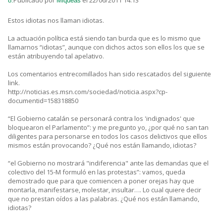
Publicado por
el 22/06/2011 14:13
8.
Miqueas
Estos idiotas nos llaman idiotas.
La actuación política está siendo tan burda que es lo mismo que
llamarnos “idiotas”, aunque con dichos actos son ellos los que se
están atribuyendo tal apelativo.
Los comentarios entrecomillados han sido rescatados del siguiente
link.
http://noticias.es.msn.com/sociedad/noticia.aspx?cp-
documentid=158318850
“El Gobierno catalán se personará contra los 'indignados' que
bloquearon el Parlamento”: y me pregunto yo, ¿por qué no san tan
diligentes para personarse en todos los casos delictivos que ellos
mismos están provocando? ¿Qué nos están llamando, idiotas?
“el Gobierno no mostrará "indiferencia" ante las demandas que el
colectivo del 15-M formuló en las protestas”: vamos, queda
demostrado que para que comiencen a poner orejas hay que
montarla, manifestarse, molestar, insultar…. Lo cual quiere decir
que no prestan oídos a las palabras. ¿Qué nos están llamando,
idiotas?