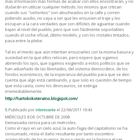
más información más formas de acabar con ellos encontrarán, y no
dudarán en utilizar cualquier método, los mismos que critican
cuando sus "señoritos" son abucheados en la calle y corren
pidiendo auxilio, no vaya a ser que les ensucien el traje y les
escupan a la cara verdades que son difíciles de aguantar cuando
bajan al nivel del pueblo, pero que son fácilmente soportables
cuando el coche oficial, último modelo, y con los cristales tintados,
pasa entre la plebe.
Tal es el miedo que aún intentan ensuciarles con la misma basura y
suciedad en la que ellos retozan, pero espero que sigamos
abriendo los ojos, que sigamos exigiendo a estos políticos que se
han adueñado de las libertades, del sistema democrático, de los
fondos económicos, de la esperanza del pueblo para que se den
cuenta que algo está cambiando, y que solo es cuestión de tiempo
que esta casta, como los dinosaurios, se extinga
irremediablemente.
http://hartokokoteraino.blogspot.com/
Publicado por
el 22/06/2011 10:43
5.
interesante
MIÉRCOLES 8 DE OCTUBRE DE 2008
Demasiada ceniza para un miércoles.
Como el rayo en un cielo azul, la auto-fagia del capitalismo se ha
consumado, resta el daño resultante por tanto escombro
acompañado de los truenos. Nunca jamás en la historia el ser