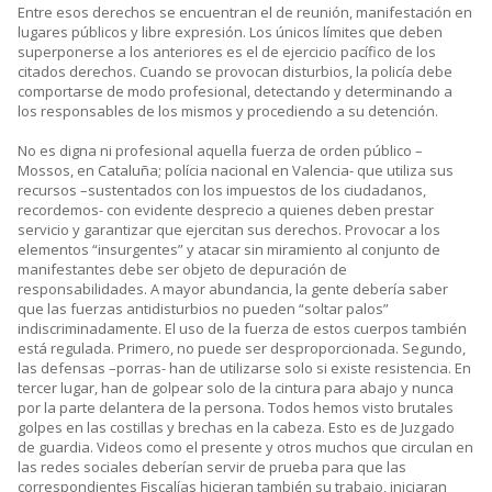
Entre esos derechos se encuentran el de reunión, manifestación en
lugares públicos y libre expresión. Los únicos límites que deben
superponerse a los anteriores es el de ejercicio pacífico de los
citados derechos. Cuando se provocan disturbios, la policía debe
comportarse de modo profesional, detectando y determinando a
los responsables de los mismos y procediendo a su detención.
No es digna ni profesional aquella fuerza de orden público –
Mossos, en Cataluña; polícia nacional en Valencia- que utiliza sus
recursos –sustentados con los impuestos de los ciudadanos,
recordemos- con evidente desprecio a quienes deben prestar
servicio y garantizar que ejercitan sus derechos. Provocar a los
elementos “insurgentes” y atacar sin miramiento al conjunto de
manifestantes debe ser objeto de depuración de
responsabilidades. A mayor abundancia, la gente debería saber
que las fuerzas antidisturbios no pueden “soltar palos”
indiscriminadamente. El uso de la fuerza de estos cuerpos también
está regulada. Primero, no puede ser desproporcionada. Segundo,
las defensas –porras- han de utilizarse solo si existe resistencia. En
tercer lugar, han de golpear solo de la cintura para abajo y nunca
por la parte delantera de la persona. Todos hemos visto brutales
golpes en las costillas y brechas en la cabeza. Esto es de Juzgado
de guardia. Videos como el presente y otros muchos que circulan en
las redes sociales deberían servir de prueba para que las
correspondientes Fiscalías hicieran también su trabajo, iniciaran