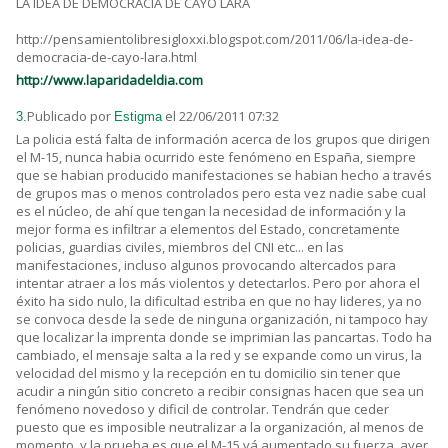
LA IDEA DE DEMOCRACIA DE CAYO LARA
http://pensamientolibresigloxxi.blogspot.com/2011/06/la-idea-de-
democracia-de-cayo-lara.html
http://www.laparidadeldia.com
Publicado por
el 22/06/2011 07:32
3.
Estigma
La policia está falta de información acerca de los grupos que dirigen
el M-15, nunca habia ocurrido este fenómeno en España, siempre
que se habian producido manifestaciones se habian hecho a través
de grupos mas o menos controlados pero esta vez nadie sabe cual
es el núcleo, de ahí que tengan la necesidad de información y la
mejor forma es infiltrar a elementos del Estado, concretamente
policias, guardias civiles, miembros del CNI etc... en las
manifestaciones, incluso algunos provocando altercados para
intentar atraer a los más violentos y detectarlos. Pero por ahora el
éxito ha sido nulo, la dificultad estriba en que no hay lideres, ya no
se convoca desde la sede de ninguna organización, ni tampoco hay
que localizar la imprenta donde se imprimian las pancartas. Todo ha
cambiado, el mensaje salta a la red y se expande como un virus, la
velocidad del mismo y la recepción en tu domicilio sin tener que
acudir a ningún sitio concreto a recibir consignas hacen que sea un
fenómeno novedoso y dificil de controlar. Tendrán que ceder
puesto que es imposible neutralizar a la organización, al menos de
momento, y la prueba es que el M-15 vá aumentado su fuerza, ayer