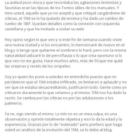
La actitud poco cívica y que recordaba las agitaciones leninistas y
fascistas eran las típicas de los Tontos útiles de los manuales. Y
mire usted, aquello que yo no acepté y que critiqué cargándome de
críticas, el 15M se lo ha quitado de encima y ha dado un cambio de
rumbo de 180º. Quedan detalles como la conexión con Izquierda
castellana y que he invitado a visitar su web.
Hoy opino según lo que veo y si este fin de semana cuando visite
una nueva ciudad y si los encuentro, lo mencionaré de nuevo en el
blog y si tengo que quitarme el sombrero lo haré, pero con la misma
naturalidad utilizaré lo de perroflauta o lo que crea oportuno si lo
que veo no me gusta. Hace muchos años, más de 50 que me quité
las orejeras y recelo de los oropeles.
Soy yo quien les pone a ustedes en entredicho puesto que no
percibieron que el 15M estaba infiltrado, se limitaron a aplaudir y no
ver que se estaba desacreditando, justificaron todo. Gente como yo
criticaron duramente lo que veíamos y el mismo 15M nos ha dado la
razón. Se cambia por las críticas no por las adulaciones o los
palmeros.
Ya ve, sigo siendo el mismo. Lo mío no es un mea culpa, es una
observación y opinión totalmente objetiva y eso lo da la edad y la
experiencia. Gracias por lo de “estimado” pero prefiero que haga
usted un análisis de la evolución del 15M, se lo debe al blog.