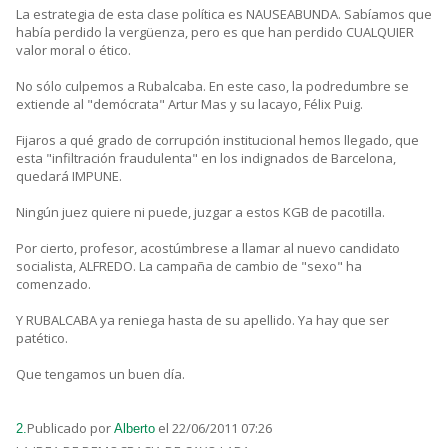
La estrategia de esta clase política es NAUSEABUNDA. Sabíamos que
había perdido la vergüenza, pero es que han perdido CUALQUIER
valor moral o ético.
No sólo culpemos a Rubalcaba. En este caso, la podredumbre se
extiende al "demócrata" Artur Mas y su lacayo, Félix Puig.
Fijaros a qué grado de corrupción institucional hemos llegado, que
esta "infiltración fraudulenta" en los indignados de Barcelona,
quedará IMPUNE.
Ningún juez quiere ni puede, juzgar a estos KGB de pacotilla.
Por cierto, profesor, acostúmbrese a llamar al nuevo candidato
socialista, ALFREDO. La campaña de cambio de "sexo" ha
comenzado.
Y RUBALCABA ya reniega hasta de su apellido. Ya hay que ser
patético.
Que tengamos un buen día.
Publicado por
el 22/06/2011 07:26
2.
Alberto