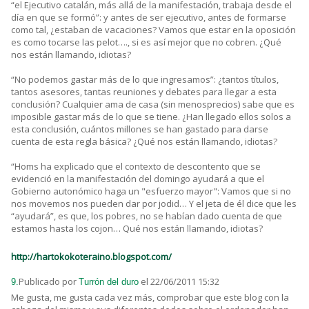
“el Ejecutivo catalán, más allá de la manifestación, trabaja desde el
día en que se formó”: y antes de ser ejecutivo, antes de formarse
como tal, ¿estaban de vacaciones? Vamos que estar en la oposición
es como tocarse las pelot…., si es así mejor que no cobren. ¿Qué
nos están llamando, idiotas?
“No podemos gastar más de lo que ingresamos”: ¿tantos títulos,
tantos asesores, tantas reuniones y debates para llegar a esta
conclusión? Cualquier ama de casa (sin menosprecios) sabe que es
imposible gastar más de lo que se tiene. ¿Han llegado ellos solos a
esta conclusión, cuántos millones se han gastado para darse
cuenta de esta regla básica? ¿Qué nos están llamando, idiotas?
“Homs ha explicado que el contexto de descontento que se
evidenció en la manifestación del domingo ayudará a que el
Gobierno autonómico haga un "esfuerzo mayor": Vamos que si no
nos movemos nos pueden dar por jodid… Y el jeta de él dice que les
“ayudará”, es que, los pobres, no se habían dado cuenta de que
estamos hasta los cojon… Qué nos están llamando, idiotas?
http://hartokokoteraino.blogspot.com/
Publicado por
el 22/06/2011 15:32
9.
Turrón del duro
Me gusta, me gusta cada vez más, comprobar que este blog con la