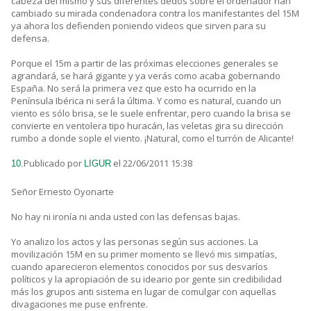
cabeza del mismo y sus diferentes dedos sobre el ordenador han
cambiado su mirada condenadora contra los manifestantes del 15M
ya ahora los defienden poniendo videos que sirven para su
defensa.
Porque el 15m a partir de las próximas elecciones generales se
agrandará, se hará gigante y ya verás como acaba gobernando
España. No será la primera vez que esto ha ocurrido en la
Península Ibérica ni será la última. Y como es natural, cuando un
viento es sólo brisa, se le suele enfrentar, pero cuando la brisa se
convierte en ventolera tipo huracán, las veletas gira su dirección
rumbo a donde sople el viento. ¡Natural, como el turrón de Alicante!
Publicado por
el 22/06/2011 15:38
10.
LIGUR
Señor Ernesto Oyonarte
No hay ni ironía ni anda usted con las defensas bajas.
Yo analizo los actos y las personas según sus acciones. La
movilización 15M en su primer momento se llevó mis simpatías,
cuando aparecieron elementos conocidos por sus desvaríos
políticos y la apropiación de su ideario por gente sin credibilidad
más los grupos anti sistema en lugar de comulgar con aquellas
divagaciones me puse enfrente.