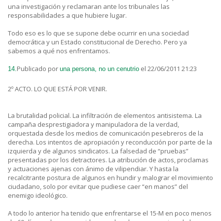
una investigación y reclamaran ante los tribunales las
responsabilidades a que hubiere lugar.
Todo eso es lo que se supone debe ocurrir en una sociedad
democrática y un Estado constitucional de Derecho. Pero ya
sabemos a qué nos enfrentamos.
Publicado por
el 22/06/2011 21:23
14.
una persona, no un cenutrio
2º ACTO. LO QUE ESTÁ POR VENIR.
La brutalidad policial. La infiltración de elementos antisistema. La
campaña desprestigiadora y manipuladora de la verdad,
orquestada desde los medios de comunicación pesebreros de la
derecha. Los intentos de apropiación y reconducción por parte de la
izquierda y de algunos sindicatos. La falsedad de “pruebas”
presentadas por los detractores. La atribución de actos, proclamas
y actuaciones ajenas con ánimo de vilipendiar. Y hasta la
recalcitrante postura de algunos en hundir y malograr el movimiento
ciudadano, solo por evitar que pudiese caer “en manos” del
enemigo ideológico.
A todo lo anterior ha tenido que enfrentarse el 15-M en poco menos