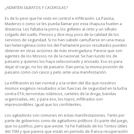
¿ADMITEN SILBATOS Y CACEROLAS?
Es de lo peor que he visto en control e infiltración. La Pasma,
Maderos o como se les pueda llamar por esta chapuza huelen a
distancia. Les faltaba la porra, los grilletes al cinto y un silbato
colgado del cuello. Penoso y dice muy poco de la calidad de los
servicios de seguridad. Si no han sabido camuflarse en una masa
tan heterogénea como los del Parlament pocos resultados pueden
obtener en otras acciones de más envergadura. Parece que son
agentes de los Mossos no de la nacional. Se han lucido los de
paisano y quienes los haya seleccionado y enviado. Eso es para
dejar el cargo, no los de paisano. Dan pena, la misma posición de
paisano como con casco y peto ante una manifestación.
La infiltración es tan normal y a la orden del día que nosotros
mismos exigimos resultados a las fuerzas de seguridad en la lucha
contra ETA, terroristas islámicos, carteles de la droga, bandas
organizadas, etc. y para eso, los topos, infiltrados son
imprescindibles. Igual que los confidentes.
Los agitadores son comunes en estas manifestaciones. Tanto por
parte de gobiernos como de agitadores políticos. Es parte del juego,
que no justifico, pero que existe. Ya he hablado de los Tontos útiles
del 15M y que parece que están en periodo de franca recuperación