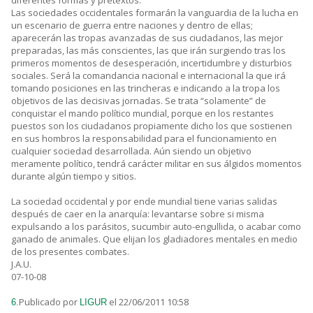
diferentes formas y pretextos.
Las sociedades occidentales formarán la vanguardia de la lucha en
un escenario de guerra entre naciones y dentro de ellas;
aparecerán las tropas avanzadas de sus ciudadanos, las mejor
preparadas, las más conscientes, las que irán surgiendo tras los
primeros momentos de desesperación, incertidumbre y disturbios
sociales. Será la comandancia nacional e internacional la que irá
tomando posiciones en las trincheras e indicando a la tropa los
objetivos de las decisivas jornadas. Se trata “solamente” de
conquistar el mando político mundial, porque en los restantes
puestos son los ciudadanos propiamente dicho los que sostienen
en sus hombros la responsabilidad para el funcionamiento en
cualquier sociedad desarrollada. Aún siendo un objetivo
meramente político, tendrá carácter militar en sus álgidos momentos
durante algún tiempo y sitios.
La sociedad occidental y por ende mundial tiene varias salidas
después de caer en la anarquía: levantarse sobre si misma
expulsando a los parásitos, sucumbir auto-engullida, o acabar como
ganado de animales. Que elijan los gladiadores mentales en medio
de los presentes combates.
J.A.U.
07-10-08
Publicado por
el 22/06/2011 10:58
6.
LIGUR