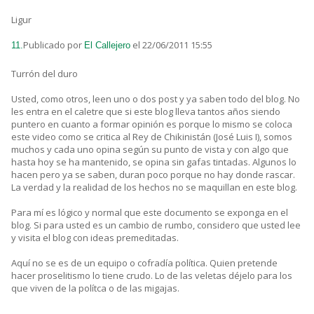
Ligur
Publicado por
el 22/06/2011 15:55
11.
El Callejero
Turrón del duro
Usted, como otros, leen uno o dos post y ya saben todo del blog. No
les entra en el caletre que si este blog lleva tantos años siendo
puntero en cuanto a formar opinión es porque lo mismo se coloca
este video como se critica al Rey de Chikinistán (José Luis I), somos
muchos y cada uno opina según su punto de vista y con algo que
hasta hoy se ha mantenido, se opina sin gafas tintadas. Algunos lo
hacen pero ya se saben, duran poco porque no hay donde rascar.
La verdad y la realidad de los hechos no se maquillan en este blog.
Para mí es lógico y normal que este documento se exponga en el
blog. Si para usted es un cambio de rumbo, considero que usted lee
y visita el blog con ideas premeditadas.
Aquí no se es de un equipo o cofradía política. Quien pretende
hacer proselitismo lo tiene crudo. Lo de las veletas déjelo para los
que viven de la polítca o de las migajas.