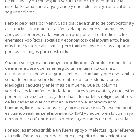
de 60 días… y ha conseguido sacar la cabeza por encima de la
mierda. Estamos ante algo grande y que solo tiene ya una salida…
seguir adelante.
Pero lo peor está por venir. Cada día, cada triunfo de convocatoria y
asistencia a una manifestación, cada apoyo que se suma a los
apoyos anteriores, cada evidencia que pone en entredicho a los
enemigos –políticos, sociales y económicos- del movimiento, hace
más firme y fuerte al mismo… pero también los recursos a aportar
por sus enemigos para destruirlo.
Cuando se llegue a una mayor coordinación. Cuando se manifieste
de manera clara que ha emergido un sentimiento con raíz
ciudadana que desea un gran cambio –el cambio- y que ese cambio
se ha de edificar sobre los escombros de un sistema y unas
ideologías caducas y enfermas de muerte. Que su columna
vertebral es la unión de ciudadanos libres y pensantes, y que están
por encima de izquierdas y derechas, de modelos religiosos, libres
de las cadenas que constriñen la razón y el entendimiento
humanos, libres para pensar… y libres para elegir. En ese momento
es cuando realmente el movimiento 15-M –o aquello en lo que haya
derivado- se enfrentará a las peores agresiones de toda su vida.
Por eso, es imprescindible un fuerte apoyo intelectual, que refuerce
a la calle. Por eso es necesario que el espíritu del movimiento se