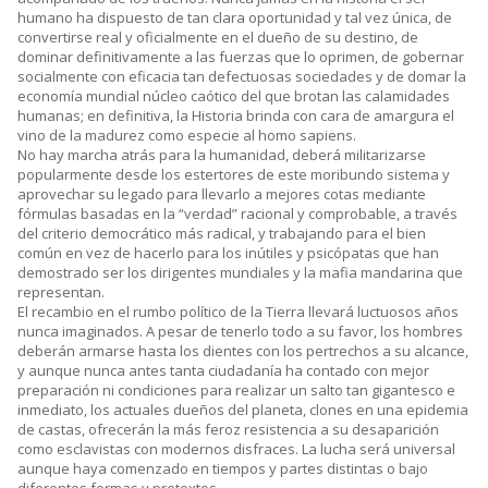
humano ha dispuesto de tan clara oportunidad y tal vez única, de
convertirse real y oficialmente en el dueño de su destino, de
dominar definitivamente a las fuerzas que lo oprimen, de gobernar
socialmente con eficacia tan defectuosas sociedades y de domar la
economía mundial núcleo caótico del que brotan las calamidades
humanas; en definitiva, la Historia brinda con cara de amargura el
vino de la madurez como especie al homo sapiens.
No hay marcha atrás para la humanidad, deberá militarizarse
popularmente desde los estertores de este moribundo sistema y
aprovechar su legado para llevarlo a mejores cotas mediante
fórmulas basadas en la “verdad” racional y comprobable, a través
del criterio democrático más radical, y trabajando para el bien
común en vez de hacerlo para los inútiles y psicópatas que han
demostrado ser los dirigentes mundiales y la mafia mandarina que
representan.
El recambio en el rumbo político de la Tierra llevará luctuosos años
nunca imaginados. A pesar de tenerlo todo a su favor, los hombres
deberán armarse hasta los dientes con los pertrechos a su alcance,
y aunque nunca antes tanta ciudadanía ha contado con mejor
preparación ni condiciones para realizar un salto tan gigantesco e
inmediato, los actuales dueños del planeta, clones en una epidemia
de castas, ofrecerán la más feroz resistencia a su desaparición
como esclavistas con modernos disfraces. La lucha será universal
aunque haya comenzado en tiempos y partes distintas o bajo