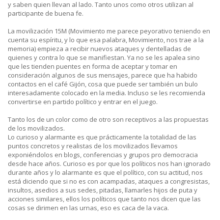
y saben quien llevan al lado. Tanto unos como otros utilizan al
participante de buena fe.
La movilización 15M (Movimiento me parece peyorativo teniendo en
cuenta su espíritu, y lo que esa palabra, Movimiento, nos trae a la
memoria) empieza a recibir nuevos ataques y dentelladas de
quienes y contra lo que se manifiestan. Ya no se les apalea sino
que les tienden puentes en forma de aceptar y tomar en
consideración algunos de sus mensajes, parece que ha habido
contactos en el café Gijón, cosa que puede ser también un bulo
interesadamente colocado en la media. Incluso se les recomienda
convertirse en partido político y entrar en el juego.
Tanto los de un color como de otro son receptivos a las propuestas
de los movilizados.
Lo curioso y alarmante es que prácticamente la totalidad de las
puntos concretos y realistas de los movilizados llevamos
exponiéndolos en blogs, conferencias y grupos pro democracia
desde hace años. Curioso es por que los políticos nos han ignorado
durante años y lo alarmante es que el político, con su actitud, nos
está diciendo que si no es con acampadas, ataques a congresistas,
insultos, asedios a sus sedes, pitadas, llamarles hijos de puta y
acciones similares, ellos los políticos que tanto nos dicen que las
cosas se dirimen en las urnas, eso es caca de la vaca.