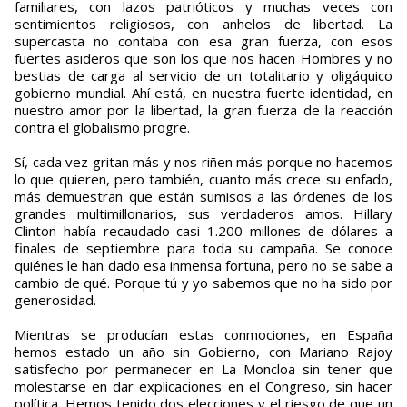
familiares, con lazos patrióticos y muchas veces con
sentimientos religiosos, con anhelos de libertad. La
supercasta no contaba con esa gran fuerza, con esos
fuertes asideros que son los que nos hacen Hombres y no
bestias de carga al servicio de un totalitario y oligáquico
gobierno mundial. Ahí está, en nuestra fuerte identidad, en
nuestro amor por la libertad, la gran fuerza de la reacción
contra el globalismo progre.
Sí, cada vez gritan más y nos riñen más porque no hacemos
lo que quieren, pero también, cuanto más crece su enfado,
más demuestran que están sumisos a las órdenes de los
grandes multimillonarios, sus verdaderos amos. Hillary
Clinton había recaudado casi 1.200 millones de dólares a
finales de septiembre para toda su campaña. Se conoce
quiénes le han dado esa inmensa fortuna, pero no se sabe a
cambio de qué. Porque tú y yo sabemos que no ha sido por
generosidad.
Mientras se producían estas conmociones, en España
hemos estado un año sin Gobierno, con Mariano Rajoy
satisfecho por permanecer en La Moncloa sin tener que
molestarse en dar explicaciones en el Congreso, sin hacer
política. Hemos tenido dos elecciones y el riesgo de que un