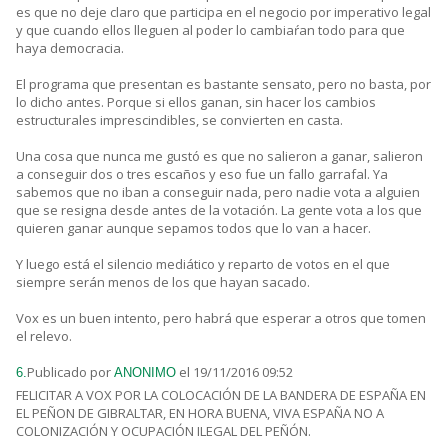
es que no deje claro que participa en el negocio por imperativo legal
y que cuando ellos lleguen al poder lo cambiaŕan todo para que
haya democracia.
El programa que presentan es bastante sensato, pero no basta, por
lo dicho antes. Porque si ellos ganan, sin hacer los cambios
estructurales imprescindibles, se convierten en casta.
Una cosa que nunca me gustó es que no salieron a ganar, salieron
a conseguir dos o tres escaños y eso fue un fallo garrafal. Ya
sabemos que no iban a conseguir nada, pero nadie vota a alguien
que se resigna desde antes de la votación. La gente vota a los que
quieren ganar aunque sepamos todos que lo van a hacer.
Y luego está el silencio mediático y reparto de votos en el que
siempre serán menos de los que hayan sacado.
Vox es un buen intento, pero habrá que esperar a otros que tomen
el relevo.
Publicado por
el 19/11/2016 09:52
6.
ANONIMO
FELICITAR A VOX POR LA COLOCACIÓN DE LA BANDERA DE ESPAÑA EN
EL PEÑON DE GIBRALTAR, EN HORA BUENA, VIVA ESPAÑA NO A
COLONIZACIÓN Y OCUPACIÓN ILEGAL DEL PEÑÓN.