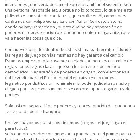
intenciones , que verdaderamente quiera cambiar el sistema , sea
una persona intachable etc. .Porque no lo conozco , lo que me esta
pidiendo es un voto de confianza , que confie en él, como antes
confiamos con Felipe Gonzalez o con Aznar. Con este sistema
donde no hay Democracia , puesto que no hay separación de
poderes ni representación del ciudadano quien me garantiza que
va a hacer las cosas que dice.
Con nuevos partidos dentro de este sistema partitocratico , donde
las reglas de juego son las mismas no hay garantia del cambio.
Estamos empezando la casa por el tejado, primero es el cambio de
reglas , unas reglas claras , que son los cimientos del edificio
democratico . Separación de poderes en origen , con elecciones a
doble vuelta para el Presidente del ejecutivo y elecciones al
legislativo por distritos uninominales . El poder judicial separado y
elegido por sus propios miembros y con presupuesto garantizado
por ley.
Solo así con separación de poderes y representación del ciudadano
, este puede dormir tranquilo.
Una vez hayamos puesto los cimientos ( reglas del juego iguales
para todos),
solo entonces podremos empezar la partida. Pero el primer paso de
todo este tinglado es deslegitimar este sistema para que caiga, y