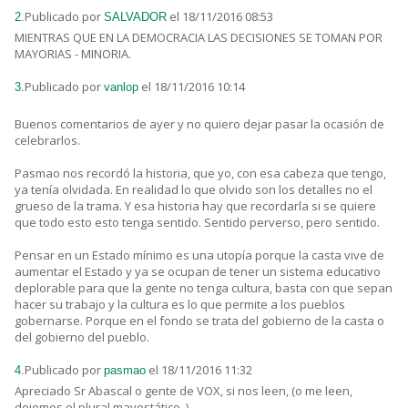
Publicado por
el 18/11/2016 08:53
2.
SALVADOR
MIENTRAS QUE EN LA DEMOCRACIA LAS DECISIONES SE TOMAN POR
MAYORIAS - MINORIA.
Publicado por
el 18/11/2016 10:14
3.
vanlop
Buenos comentarios de ayer y no quiero dejar pasar la ocasión de
celebrarlos.
Pasmao nos recordó la historia, que yo, con esa cabeza que tengo,
ya tenía olvidada. En realidad lo que olvido son los detalles no el
grueso de la trama. Y esa historia hay que recordarla si se quiere
que todo esto esto tenga sentido. Sentido perverso, pero sentido.
Pensar en un Estado mínimo es una utopía porque la casta vive de
aumentar el Estado y ya se ocupan de tener un sistema educativo
deplorable para que la gente no tenga cultura, basta con que sepan
hacer su trabajo y la cultura es lo que permite a los pueblos
gobernarse. Porque en el fondo se trata del gobierno de la casta o
del gobierno del pueblo.
Publicado por
el 18/11/2016 11:32
4.
pasmao
Apreciado Sr Abascal o gente de VOX, si nos leen, (o me leen,
dejemos el plural mayestático..)