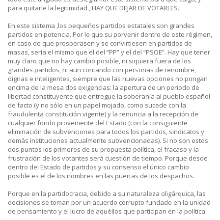
para quitarle la legitimidad , HAY QUE DEJAR DE VOTARLES.
En este sistema ,los pequeños partidos estatales son grandes
partidos en potencia. Por lo que su porvenir dentro de este régimen,
en caso de que prosperasen y se convirtiesen en partidos de
masas, sería el mismo que el del “PP” y el del “PSOE”. Hay que tener
muy claro que no hay cambio posible, ni siquiera fuera de los
grandes partidos, ni aun contando con personas de renombre,
dignas e inteligentes, siempre que las nuevas opciones no pongan
encima de la mesa dos exigencias: la apertura de un periodo de
libertad constituyente que entregue la soberanía al pueblo español
de facto (y no sólo en un papel mojado, como sucede con la
fraudulenta constitución vigente) y la renuncia a la recepción de
cualquier fondo proveniente del Estado (con la consiguiente
eliminación de subvenciones para todos los partidos, sindicatos y
demás instituciones actualmente subvencionadas). Si no son estos
dos puntos los primeros de su propuesta política, el fracaso y la
frustración de los votantes será cuestión de tiempo. Porque desde
dentro del Estado de partidos y su consenso el único cambio
posible es el de los nombres en las puertas de los despachos.
Porque en la partidocracia, debido a su naturaleza oligárquica, las
decisiones se toman por un acuerdo corrupto fundado en la unidad
de pensamiento y el lucro de aquéllos que participan en la política.