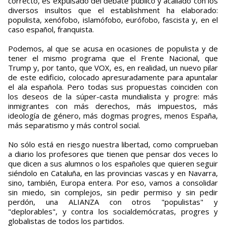
correcto, es expulsado del debate público y acallado con los
diversos insultos que el establishment ha elaborado:
populista, xenófobo, islamófobo, eurófobo, fascista y, en el
caso español, franquista.
Podemos, al que se acusa en ocasiones de populista y de
tener el mismo programa que el Frente Nacional, que
Trump y, por tanto, que VOX, es, en realidad, un nuevo pilar
de este edificio, colocado apresuradamente para apuntalar
el ala española. Pero todas sus propuestas coinciden con
los deseos de la súper-casta mundialista y progre: más
inmigrantes con más derechos, más impuestos, más
ideología de género, más dogmas progres, menos España,
más separatismo y más control social.
No sólo está en riesgo nuestra libertad, como comprueban
a diario los profesores que tienen que pensar dos veces lo
que dicen a sus alumnos o los españoles que quieren seguir
siéndolo en Cataluña, en las provincias vascas y en Navarra,
sino, también, Europa entera. Por eso, vamos a consolidar
sin miedo, sin complejos, sin pedir permiso y sin pedir
perdón, una ALIANZA con otros "populistas" y
"deplorables", y contra los socialdemócratas, progres y
globalistas de todos los partidos.