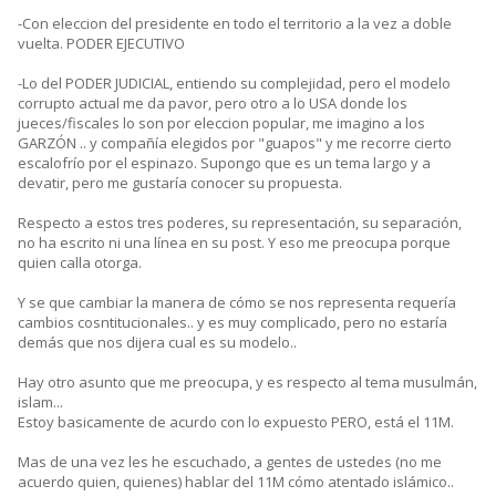
-Con eleccion del presidente en todo el territorio a la vez a doble
vuelta. PODER EJECUTIVO
-Lo del PODER JUDICIAL, entiendo su complejidad, pero el modelo
corrupto actual me da pavor, pero otro a lo USA donde los
jueces/fiscales lo son por eleccion popular, me imagino a los
GARZÓN .. y compañía elegidos por "guapos" y me recorre cierto
escalofrío por el espinazo. Supongo que es un tema largo y a
devatir, pero me gustaría conocer su propuesta.
Respecto a estos tres poderes, su representación, su separación,
no ha escrito ni una línea en su post. Y eso me preocupa porque
quien calla otorga.
Y se que cambiar la manera de cómo se nos representa requería
cambios cosntitucionales.. y es muy complicado, pero no estaría
demás que nos dijera cual es su modelo..
Hay otro asunto que me preocupa, y es respecto al tema musulmán,
islam...
Estoy basicamente de acurdo con lo expuesto PERO, está el 11M.
Mas de una vez les he escuchado, a gentes de ustedes (no me
acuerdo quien, quienes) hablar del 11M cómo atentado islámico..