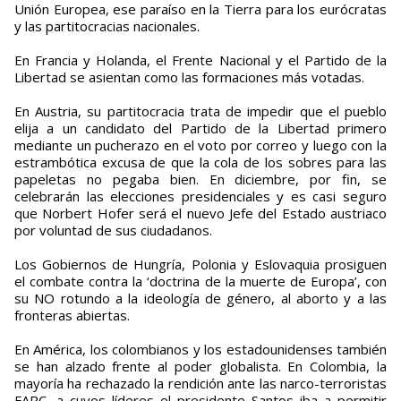
Unión Europea, ese paraíso en la Tierra para los eurócratas
y las partitocracias nacionales.
En Francia y Holanda, el Frente Nacional y el Partido de la
Libertad se asientan como las formaciones más votadas.
En Austria, su partitocracia trata de impedir que el pueblo
elija a un candidato del Partido de la Libertad primero
mediante un pucherazo en el voto por correo y luego con la
estrambótica excusa de que la cola de los sobres para las
papeletas no pegaba bien. En diciembre, por fin, se
celebrarán las elecciones presidenciales y es casi seguro
que Norbert Hofer será el nuevo Jefe del Estado austriaco
por voluntad de sus ciudadanos.
Los Gobiernos de Hungría, Polonia y Eslovaquia prosiguen
el combate contra la ‘doctrina de la muerte de Europa’, con
su NO rotundo a la ideología de género, al aborto y a las
fronteras abiertas.
En América, los colombianos y los estadounidenses también
se han alzado frente al poder globalista. En Colombia, la
mayoría ha rechazado la rendición ante las narco-terroristas
FARC, a cuyos líderes el presidente Santos iba a permitir