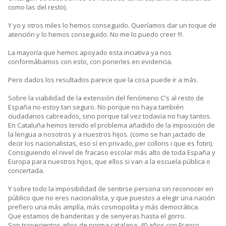
como las del resto).
Y yo y otros miles lo hemos conseguido. Queríamos dar un toque de
atención y lo hemos conseguido. No me lo puedo creer !!!.
La mayoría que hemos apoyado esta inciativa ya nos
conformábamos con esto, con ponerles en evidencia.
Pero dados los resultados parece que la cosa puede ir a más.
Sobre la viabilidad de la extensión del fenómeno C's al resto de
España no estoy tan seguro. No porque no haya también
ciudadanos cabreados, sino porque tal vez todavía no hay tantos.
En Cataluña hemos tenido el problema añadido de la imposición de
la lengua a nosotros y a nuestros hijos. (como se han jactado de
decir los nacionalistas, eso sí en privado, per collons i que es fotin).
Consiguiendo el nivel de fracaso escolar más alto de toda España y
Europa para nuestros hijos, que ellos si van a la escuela pública o
concertada.
Y sobre todo la imposibilidad de sentirse persona sin reconocer en
público que no eres nacionalista, y que puestos a elegir una nación
prefiero una más amplía, más cosmopolita y más democrática.
Que estamos de banderitas y de senyeras hasta el gorro.
Son tropecientos años de norma catalana. 40 años con Franco