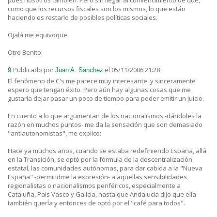
pues nosotros también. Pero sin llegar al convencimiento de que,
como que los recursos fiscales son los mismos, lo que están
haciendo es restarlo de posibles políticas sociales.
Ojalá me equivoque.
Otro Benito.
Publicado por
el 05/11/2006 21:28
9.
Juan A. Sánchez
El fenómeno de C's me parece muy interesante, y sinceramente
espero que tengan éxito. Pero aún hay algunas cosas que me
gustaría dejar pasar un poco de tiempo para poder emitir un juicio.
En cuento a lo que argumentan de los nacionalismos -dándoles la
razón en muchos puntos- me da la sensación que son demasiado
"antiautonomistas", me explico:
Hace ya muchos años, cuando se estaba redefiniendo España, allá
en la Transición, se optó por la fórmula de la descentralización
estatal, las comunidades autónomas, para dar cabida a la "Nueva
España" -permitidme la expresión- a aquellas sensibilidades
regionalistas o nacionalismos periféricos, especialmente a
Cataluña, País Vasco y Galicia, hasta que Andalucía dijo que ella
también querÍa y entonces de optó por el "café para todos".