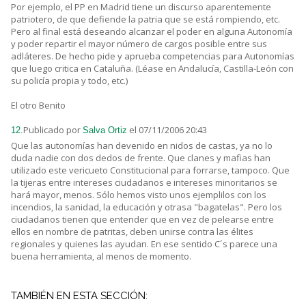
Por ejemplo, el PP en Madrid tiene un discurso aparentemente
patriotero, de que defiende la patria que se está rompiendo, etc.
Pero al final está deseando alcanzar el poder en alguna Autonomía
y poder repartir el mayor número de cargos posible entre sus
adláteres. De hecho pide y aprueba competencias para Autonomías
que luego critica en Cataluña. (Léase en Andalucía, Castilla-León con
su policía propia y todo, etc.)
El otro Benito
Publicado por
el 07/11/2006 20:43
12.
Salva Ortiz
Que las autonomías han devenido en nidos de castas, ya no lo
duda nadie con dos dedos de frente. Que clanes y mafias han
utilizado este vericueto Constitucional para forrarse, tampoco. Que
la tijeras entre intereses ciudadanos e intereses minoritarios se
hará mayor, menos. Sólo hemos visto unos ejemplilos con los
incendios, la sanidad, la educación y otrasa "bagatelas". Pero los
ciudadanos tienen que entender que en vez de pelearse entre
ellos en nombre de patritas, deben unirse contra las élites
regionales y quienes las ayudan. En ese sentido C´s parece una
buena herramienta, al menos de momento.
TAMBIÉN EN ESTA SECCIÓN: