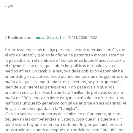
Ligur
Publicado por
el 05/11/2006 17:32
7.
Tomás Gálvez I.
Y efectivamente, soy testigo personal de que operamos en C´s con
el oro de Moscú y que en la oficina de patentes y marcas estamos
registrados con el nombre de "Contubernio Judeo Masónico contra
el régimen", eso es lo que saben los políticos oficiuales y sus
medios afines. En cambio la mayoría de la población española ha
entendido y está aprendiendo por momentos que nos gobierna una
mafia a la que les importamos tres pimientos, se preocupan más
bien de sus intereses particulares. Y no pasa día sin que nos
enseñen sus cartas. Mas ha emitido 1 millón de películas sobre la
mafia de ERC y ahora no tiene ningún escrúpulo en ofrecerle a los
mafiosos un puesto generoso con tal de erigirse en mandarines. Al
fin y al cabo todo queda en la "famiglia".
C´s va a soltar a las primeras de cambio en el Parlament, que se
devuelvan las competencias al Estado, cosa que ni siquiera el PP
tiene lo que hay que tener para defenderlo, porque también son
unos traidores, anters o después, en Andalucía o en Cataluña. Nos