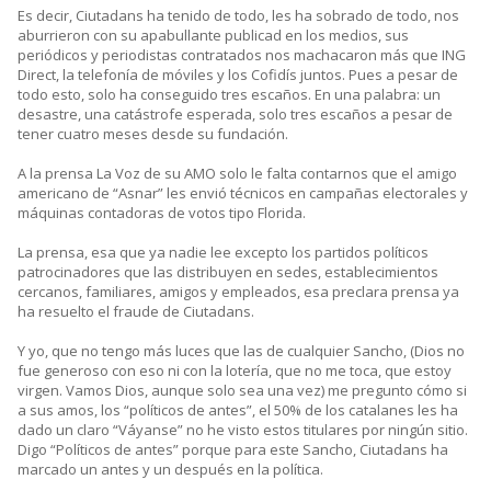
Es decir, Ciutadans ha tenido de todo, les ha sobrado de todo, nos
aburrieron con su apabullante publicad en los medios, sus
periódicos y periodistas contratados nos machacaron más que ING
Direct, la telefonía de móviles y los Cofidís juntos. Pues a pesar de
todo esto, solo ha conseguido tres escaños. En una palabra: un
desastre, una catástrofe esperada, solo tres escaños a pesar de
tener cuatro meses desde su fundación.
A la prensa La Voz de su AMO solo le falta contarnos que el amigo
americano de “Asnar” les envió técnicos en campañas electorales y
máquinas contadoras de votos tipo Florida.
La prensa, esa que ya nadie lee excepto los partidos políticos
patrocinadores que las distribuyen en sedes, establecimientos
cercanos, familiares, amigos y empleados, esa preclara prensa ya
ha resuelto el fraude de Ciutadans.
Y yo, que no tengo más luces que las de cualquier Sancho, (Dios no
fue generoso con eso ni con la lotería, que no me toca, que estoy
virgen. Vamos Dios, aunque solo sea una vez) me pregunto cómo si
a sus amos, los “políticos de antes”, el 50% de los catalanes les ha
dado un claro “Váyanse” no he visto estos titulares por ningún sitio.
Digo “Políticos de antes” porque para este Sancho, Ciutadans ha
marcado un antes y un después en la política.