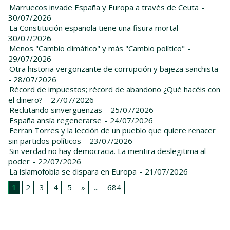
Marruecos invade España y Europa a través de Ceuta
-
30/07/2026
La Constitución española tiene una fisura mortal
-
30/07/2026
Menos "Cambio climático" y más "Cambio político"
-
29/07/2026
Otra historia vergonzante de corrupción y bajeza sanchista
- 28/07/2026
Récord de impuestos; récord de abandono ¿Qué hacéis con
el dinero?
- 27/07/2026
Reclutando sinvergüenzas
- 25/07/2026
España ansía regenerarse
- 24/07/2026
Ferran Torres y la lección de un pueblo que quiere renacer
sin partidos políticos
- 23/07/2026
Sin verdad no hay democracia. La mentira deslegitima al
poder
- 22/07/2026
La islamofobia se dispara en Europa
- 21/07/2026
1
2
3
4
5
»
...
684