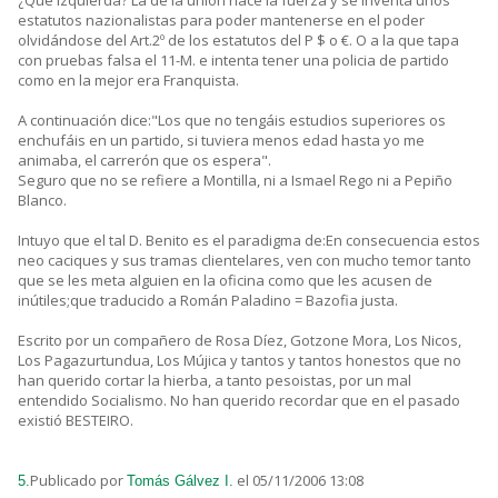
¿Que izquierda? La de la unión hace la fuerza y se inventa unos
estatutos nazionalistas para poder mantenerse en el poder
olvidándose del Art.2º de los estatutos del P $ o €. O a la que tapa
con pruebas falsa el 11-M. e intenta tener una policia de partido
como en la mejor era Franquista.
A continuación dice:"Los que no tengáis estudios superiores os
enchufáis en un partido, si tuviera menos edad hasta yo me
animaba, el carrerón que os espera".
Seguro que no se refiere a Montilla, ni a Ismael Rego ni a Pepiño
Blanco.
Intuyo que el tal D. Benito es el paradigma de:En consecuencia estos
neo caciques y sus tramas clientelares, ven con mucho temor tanto
que se les meta alguien en la oficina como que les acusen de
inútiles;que traducido a Román Paladino = Bazofia justa.
Escrito por un compañero de Rosa Díez, Gotzone Mora, Los Nicos,
Los Pagazurtundua, Los Mújica y tantos y tantos honestos que no
han querido cortar la hierba, a tanto pesoistas, por un mal
entendido Socialismo. No han querido recordar que en el pasado
existió BESTEIRO.
Publicado por
el 05/11/2006 13:08
5.
Tomás Gálvez I.