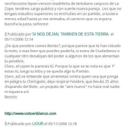
neofascismo lepen version madrileña de tertuliano casposo de La
Cope. tendreis cargo publico y con suerte nueva pareja . Los que no
tengais estudios superiores os enchufais en un partido, si tuviera
menos edad hasta yo me animaba, el carreron que os espera.
Bazofia la justa, señores!
Publicado por
el
2.
SI NOS DEJAN, TAMBIEN DE ESTA TIERRA.
05/11/2006 12:14
¿De que pesebre comes Benito?, porque parece que te han robado
la moto, o mas bien que puedes pederla, si estos de Ciudadanos o
cualquier otro desalojan del poder a algunos de los que alimentan
tu pesebre.
Chico, el Lepen lo pareces tú. Porque lo que se te nota es que 1º
estas tú, luego tu tribu y se queda algo tu Partido.
Claro, así se entiende que arremetas contra quien sea que ponga
en peligro tu Chiringuito, deja respirar hombre, que lleváis 25 años
chupando del Bote-, un poquito de "aire nuevo" no hace mal nadie,
ni siquiera a ti.
Bessss
http://www.votoenblanco.com
Publicado por
el 05/11/2006 12:18
3.
LIGUR