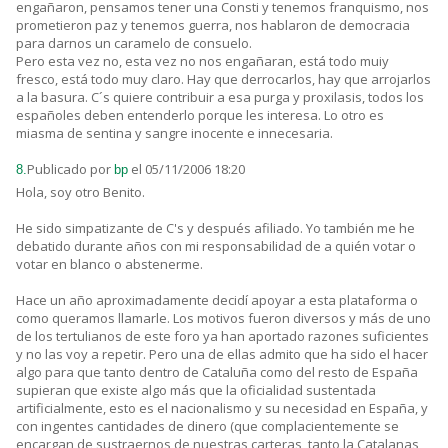
engañaron, pensamos tener una Consti y tenemos franquismo, nos
prometieron paz y tenemos guerra, nos hablaron de democracia
para darnos un caramelo de consuelo.
Pero esta vez no, esta vez no nos engañaran, está todo muiy
fresco, está todo muy claro. Hay que derrocarlos, hay que arrojarlos
a la basura. C´s quiere contribuir a esa purga y proxilasis, todos los
españoles deben entenderlo porque les interesa. Lo otro es
miasma de sentina y sangre inocente e innecesaria.
Publicado por
el 05/11/2006 18:20
8.
bp
Hola, soy otro Benito.
He sido simpatizante de C's y después afiliado. Yo también me he
debatido durante años con mi responsabilidad de a quién votar o
votar en blanco o abstenerme.
Hace un año aproximadamente decidí apoyar a esta plataforma o
como queramos llamarle. Los motivos fueron diversos y más de uno
de los tertulianos de este foro ya han aportado razones suficientes
y no las voy a repetir. Pero una de ellas admito que ha sido el hacer
algo para que tanto dentro de Cataluña como del resto de España
supieran que existe algo más que la oficialidad sustentada
artificialmente, esto es el nacionalismo y su necesidad en España, y
con ingentes cantidades de dinero (que complacientemente se
encargan de sustraernos de nuestras carteras, tanto la Catalanas