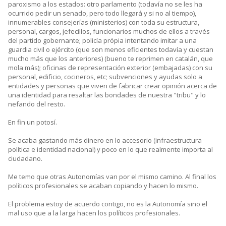
paroxismo a los estados: otro parlamento (todavía no se les ha
ocurrido pedir un senado, pero todo llegará y si no al tiempo),
innumerables consejerías (ministerios) con toda su estructura,
personal, cargos, jefecillos, funcionarios muchos de ellos a través
del partido gobernante; policía própia intentando imitar a una
guardia civil o ejército (que son menos eficientes todavía y cuestan
mucho más que los anteriores) (bueno te reprimen en catalán, que
mola más); oficinas de representación exterior (embajadas) con su
personal, edificio, cocineros, etc; subvenciones y ayudas solo a
entidades y personas que viven de fabricar crear opinión acerca de
una identidad para resaltar las bondades de nuestra "tribu" y lo
nefando del resto.
En fin un potosí.
Se acaba gastando más dinero en lo accesorio (infraestructura
política e identidad nacional) y poco en lo que realmente importa al
ciudadano.
Me temo que otras Autonomías van por el mismo camino. Al final los
políticos profesionales se acaban copiando y hacen lo mismo.
El problema estoy de acuerdo contigo, no es la Autonomía sino el
mal uso que a la larga hacen los políticos profesionales.