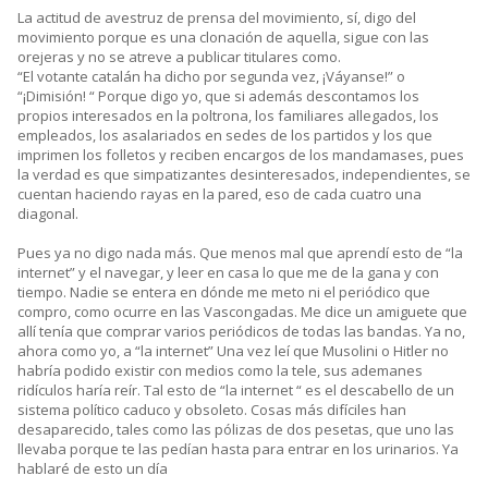
La actitud de avestruz de prensa del movimiento, sí, digo del
movimiento porque es una clonación de aquella, sigue con las
orejeras y no se atreve a publicar titulares como.
“El votante catalán ha dicho por segunda vez, ¡Váyanse!” o
“¡Dimisión! “ Porque digo yo, que si además descontamos los
propios interesados en la poltrona, los familiares allegados, los
empleados, los asalariados en sedes de los partidos y los que
imprimen los folletos y reciben encargos de los mandamases, pues
la verdad es que simpatizantes desinteresados, independientes, se
cuentan haciendo rayas en la pared, eso de cada cuatro una
diagonal.
Pues ya no digo nada más. Que menos mal que aprendí esto de “la
internet” y el navegar, y leer en casa lo que me de la gana y con
tiempo. Nadie se entera en dónde me meto ni el periódico que
compro, como ocurre en las Vascongadas. Me dice un amiguete que
allí tenía que comprar varios periódicos de todas las bandas. Ya no,
ahora como yo, a “la internet” Una vez leí que Musolini o Hitler no
habría podido existir con medios como la tele, sus ademanes
ridículos haría reír. Tal esto de “la internet “ es el descabello de un
sistema político caduco y obsoleto. Cosas más difíciles han
desaparecido, tales como las pólizas de dos pesetas, que uno las
llevaba porque te las pedían hasta para entrar en los urinarios. Ya
hablaré de esto un día