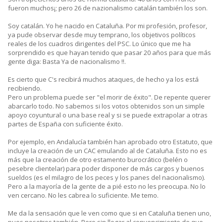
fueron muchos¡; pero 26 de nazionalismo catalán también los son.
Soy catalán. Yo he nacido en Cataluña. Por mi profesión, profesor,
ya pude observar desde muy temprano, los objetivos políticos
reales de los cuadros dirigentes del PSC. Lo único que me ha
sorprendido es que hayan tenido que pasar 20 años para que más
gente diga: Basta Ya de nacionalismo !!.
Es cierto que C's recibirá muchos ataques, de hecho ya los está
recibiendo.
Pero un problema puede ser "el morir de éxito". De repente querer
abarcarlo todo. No sabemos si los votos obtenidos son un simple
apoyo coyuntural o una base real y si se puede extrapolar a otras
partes de España con suficiente éxito.
Por ejemplo, en Andalucía también han aprobado otro Estatuto, que
incluye la creación de un CAC emulando al de Cataluña. Esto no es
más que la creación de otro estamento burocrático (belén o
pesebre clientelar) para poder disponer de más cargos y buenos
sueldos (es el milagro de los peces y los panes del nacionalismo).
Pero a la mayoría de la gente de a pié esto no les preocupa. No lo
ven cercano. No les cabrea lo suficiente. Me temo.
Me da la sensación que le ven como que si en Cataluña tienen uno,