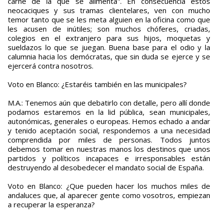
carne de la que se alimenta". En consecuencia estos
neocaciques y sus tramas clientelares, ven con mucho
temor tanto que se les meta alguien en la oficina como que
les acusen de inútiles; son muchos chóferes, criadas,
colegios en el extranjero para sus hijos, moquetas y
sueldazos lo que se juegan. Buena base para el odio y la
calumnia hacia los demócratas, que sin duda se ejerce y se
ejercerá contra nosotros.
Voto en Blanco: ¿Estaréis también en las municipales?
M.A.: Tenemos aún que debatirlo con detalle, pero allí donde
podamos estaremos en la lid pública, sean municipales,
autonómicas, generales o europeas. Hemos echado a andar
y tenido aceptación social, respondemos a una necesidad
comprendida por miles de personas. Todos juntos
debemos tomar en nuestras manos los destinos que unos
partidos y políticos incapaces e irresponsables están
destruyendo al desobedecer el mandato social de España.
Voto en Blanco: ¿Que pueden hacer los muchos miles de
andaluces que, al aparecer gente como vosotros, empiezan
a recuperar la esperanza?