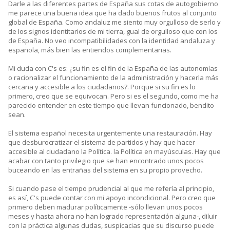
Darle a las diferentes partes de España sus cotas de autogobierno
me parece una buena idea que ha dado buenos frutos al conjunto
global de España. Como andaluz me siento muy orgulloso de serlo y
de los signos identitarios de mi tierra, gual de orgulloso que con los
de España. No veo incompatibilidades con la identidad andaluza y
española, más bien las entiendos complementarias.
Mi duda con C's es: ¿su fin es el fin de la España de las autonomías
o racionalizar el funcionamiento de la administración y hacerla más
cercana y accesible a los ciudadanos?. Porque si su fin es lo
primero, creo que se equivocan. Pero si es el segundo, como me ha
parecido entender en este tiempo que llevan funcionado, bendito
sean.
El sistema español necesita urgentemente una restauración. Hay
que desburocratizar el sistema de partidos y hay que hacer
accesible al ciudadano la Política. la Política en mayúsculas. Hay que
acabar con tanto privilegio que se han encontrado unos pocos
buceando en las entrañas del sistema en su propio provecho.
Si cuando pase el tiempo prudencial al que me refería al principio,
es así, C's puede contar con mi apoyo incondicional. Pero creo que
primero deben madurar políticamente -sólo llevan unos pocos
meses y hasta ahora no han logrado representación alguna-, diluir
con la práctica algunas dudas, suspicacias que su discurso puede