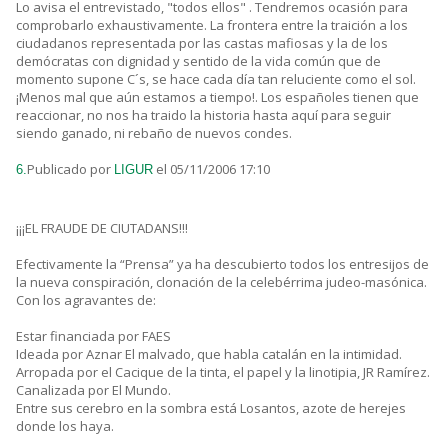
Lo avisa el entrevistado, "todos ellos" . Tendremos ocasión para
comprobarlo exhaustivamente. La frontera entre la traición a los
ciudadanos representada por las castas mafiosas y la de los
demócratas con dignidad y sentido de la vida común que de
momento supone C´s, se hace cada día tan reluciente como el sol.
¡Menos mal que aún estamos a tiempo!. Los españoles tienen que
reaccionar, no nos ha traido la historia hasta aquí para seguir
siendo ganado, ni rebaño de nuevos condes.
Publicado por
el 05/11/2006 17:10
6.
LIGUR
¡¡¡EL FRAUDE DE CIUTADANS!!!
Efectivamente la “Prensa” ya ha descubierto todos los entresijos de
la nueva conspiración, clonación de la celebérrima judeo-masónica.
Con los agravantes de:
Estar financiada por FAES
Ideada por Aznar El malvado, que habla catalán en la intimidad.
Arropada por el Cacique de la tinta, el papel y la linotipia, JR Ramírez.
Canalizada por El Mundo.
Entre sus cerebro en la sombra está Losantos, azote de herejes
donde los haya.