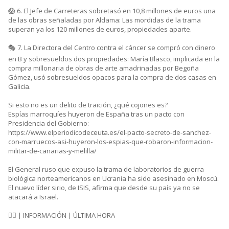
😱 6. El Jefe de Carreteras sobretasó en 10,8 millones de euros una
de las obras señaladas por Aldama: Las mordidas de la trama
superan ya los 120 millones de euros, propiedades aparte.
🎭 7. La Directora del Centro contra el cáncer se compró con dinero
en B y sobresueldos dos propiedades: María Blasco, implicada en la
compra millonaria de obras de arte amadrinadas por Begoña
Gómez, usó sobresueldos opacos para la compra de dos casas en
Galicia.
Si esto no es un delito de traición, ¿qué cojones es?
Espías marroquíes huyeron de España tras un pacto con
Presidencia del Gobierno:
https://www.elperiodicodeceuta.es/el-pacto-secreto-de-sanchez-
con-marruecos-asi-huyeron-los-espias-que-robaron-informacion-
militar-de-canarias-y-melilla/
El General ruso que expuso la trama de laboratorios de guerra
biológica norteamericanos en Ucrania ha sido asesinado en Moscú.
El nuevo líder sirio, de ISIS, afirma que desde su país ya no se
atacará a Israel.
🕵‍♂️ | INFORMACIÓN | ÚLTIMA HORA