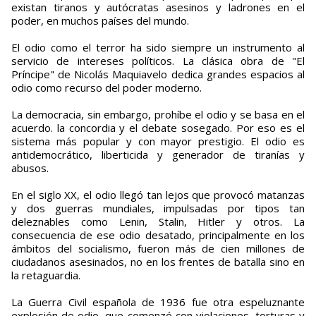
existan tiranos y autócratas asesinos y ladrones en el
poder, en muchos países del mundo.
El odio como el terror ha sido siempre un instrumento al
servicio de intereses políticos. La clásica obra de "El
Príncipe" de Nicolás Maquiavelo dedica grandes espacios al
odio como recurso del poder moderno.
La democracia, sin embargo, prohíbe el odio y se basa en el
acuerdo. la concordia y el debate sosegado. Por eso es el
sistema más popular y con mayor prestigio. El odio es
antidemocrático, liberticida y generador de tiranías y
abusos.
En el siglo XX, el odio llegó tan lejos que provocó matanzas
y dos guerras mundiales, impulsadas por tipos tan
deleznables como Lenin, Stalin, Hitler y otros. La
consecuencia de ese odio desatado, principalmente en los
ámbitos del socialismo, fueron más de cien millones de
ciudadanos asesinados, no en los frentes de batalla sino en
la retaguardia.
La Guerra Civil española de 1936 fue otra espeluznante
explosión de odio, que comenzó con violaciones, torturas y