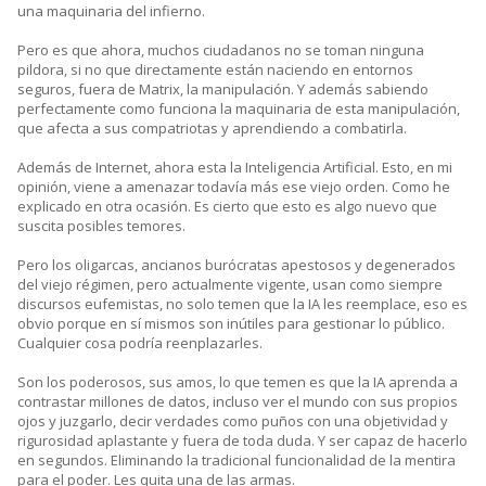
una maquinaria del infierno.
Pero es que ahora, muchos ciudadanos no se toman ninguna
pildora, si no que directamente están naciendo en entornos
seguros, fuera de Matrix, la manipulación. Y además sabiendo
perfectamente como funciona la maquinaria de esta manipulación,
que afecta a sus compatriotas y aprendiendo a combatirla.
Además de Internet, ahora esta la Inteligencia Artificial. Esto, en mi
opinión, viene a amenazar todavía más ese viejo orden. Como he
explicado en otra ocasión. Es cierto que esto es algo nuevo que
suscita posibles temores.
Pero los oligarcas, ancianos burócratas apestosos y degenerados
del viejo régimen, pero actualmente vigente, usan como siempre
discursos eufemistas, no solo temen que la IA les reemplace, eso es
obvio porque en sí mismos son inútiles para gestionar lo público.
Cualquier cosa podría reenplazarles.
Son los poderosos, sus amos, lo que temen es que la IA aprenda a
contrastar millones de datos, incluso ver el mundo con sus propios
ojos y juzgarlo, decir verdades como puños con una objetividad y
rigurosidad aplastante y fuera de toda duda. Y ser capaz de hacerlo
en segundos. Eliminando la tradicional funcionalidad de la mentira
para el poder. Les quita una de las armas.