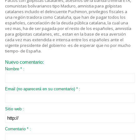
Pactos con golpistas catalanes, asesinos de la banda criminal ETA,
comunistas bolivarianos tipo Maduro, amnistia para golpistas
catalanes incluido el delincuente Puchimon, privilegios fiscales a
una región traidora como Cataluña, que han de pagar todos los
españoles, cancelación de la deuda pública catalana, la cual una
vez mas, ha de ser pagada por el resto de los españoles, amnistía
para golpistas catalanes, etc., estan en la base de esa aversión
cada vez mas extendida e intensa entre los españoles ante el
vigente presidente del gobierno -es de esperar que no por mucho
tiempo- de España.
Nuevo comentario:
Nombre * :
Email (no aparecerá en su comentario) * :
Sitio web :
Comentario * :