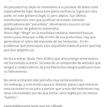
No pensaba hoy dejar mi comentario a tu portada. Mi ánimo está
especialmente bajo. Nunca tuve plena confianza, logico por otra
parte, en este gobierno legal, sí, pero atípico. Sus últimas
manifestaciones creo que justifican mi estado. Dimisión
justificadisima del "periodista". Movimientos oscuros en las
delegaciones de gobierno extremeña.
Ahora digo "diego" en la incivilidad catalana. Intentaré buscar
motivo para despojar a Billy el niño de sus prebendas. Hay que
generalizar el cobro del impuesto de las herencias... En fin
problemas que preocupan a los españoles hasta el punto que hay
que que atajarlos ya.
No iba a entrar, decía. Pero el libro que ahora tengo entre manos
me ha invitado a entrar. Se trata de un compendio de artículos que
amigos y colaboradores de José María Diez-Alegria publicaron tras
su fallecimiento.
No viene a colación citar párrafos muy esclarecedores.
Sin embargo, y a mi modo vaya por delante, pienso que mientras
esta sociedad no se pare a pensar que a más del hedonismo hay
otras necesidades por las que luchar, será regida por los menos
"tuertos".
Lamentablemente tenía que ser sábado.