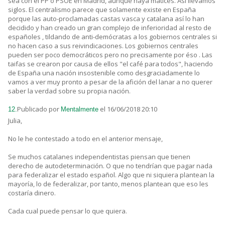
sea con el PP o PSOE en Madrid, aunque haya matices. Así llevamos
siglos. El centralismo parece que solamente existe en España
porque las auto-proclamadas castas vasca y catalana así lo han
decidido y han creado un gran complejo de inferioridad al resto de
españoles , tildando de anti-demócratas a los gobiernos centrales si
no hacen caso a sus reivindicaciones. Los gobiernos centrales
pueden ser poco democráticos pero no precisamente por éso . Las
taifas se crearon por causa de ellos "el café para todos", haciendo
de España una nación insostenible como desgraciadamente lo
vamos a ver muy pronto a pesar de la afición del lanar a no querer
saber la verdad sobre su propia nación.
Publicado por
el 16/06/2018 20:10
12.
Mentalmente
Julia,
No le he contestado a todo en el anterior mensaje,
Se muchos catalanes independentistas piensan que tienen
derecho de autodeterminación. O que no tendrían que pagar nada
para federalizar el estado español. Algo que ni siquiera plantean la
mayoría, lo de federalizar, por tanto, menos plantean que eso les
costaría dinero.
Cada cual puede pensar lo que quiera.