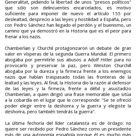
Generalitat, pidiendo la libertad de unos "presos políticos"
que sólo son delincuentes encarcelados, es motivo
suficiente para imponer de nuevo el artículo 155 por
deslealtad, desprecio a las leyes y hostilidad a España, pero
con Pedro Sánchez han llegado el perdón y el buenismo, un
camino que ya demostró en la Historia que es el peor para
frenar a los nazis.
Chamberlain y Churchil protagonizaron un debate de gran
valor en vísperas de la segunda Guerra Mundial. El primero
abogaba por permitirle sus abusos a Adolf Hitler para no
provocarlo y preservar la paz, pero Winston Churchill
abogaba por la dureza y la firmeza frente a los enemigos
nazis que habían traspasado todas las fronteras de la
lealtad y las leyes. Al final, la Historia dio la razón al defensor
de las leyes y la firmeza, frente a débil y asustadizo
Chamberlain, a quien dirigió una frase memorable que sitúa
a la cobardía en el lugar que le corresponde: "Se te ofreció
poder elegir entre la deshonra y la guerra y elegiste la
deshonra, pero también tendrás la guerra".
La última fechoría del líder catalanista es de órdago: no
quiere ser recibido por Pedro Sánchez como un presidente
más de una autonomía española porque él es mucho más