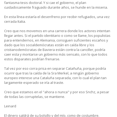
fantasma tesis doctoral. Y si cae el gobierno, el plan
cuidadosamente fraguado durante años, se hunde en la miseria.
En esta línea estaría el desenfreno por recibir refugiados, una vez
cerrada Italia.
Creo que nos movemos en una carrera donde los actores intentan
llegar antes. Si el partido identitario o como se llame, los populistas
para entendernos, en Alemania, consiguen suficientes escaños y
dado que los socialdemócratas están en caída libre y los
cristianodemócratas de Baviera están contra la canciller, podría
caer esta y montarse un gobierno más sensato, con lo que todos
estos disparates podrían frenarse.
Tal vez por eso corra prisa en separar Catañuña, porque podría
ocurrir que tras la caída de la Sra Merkel, a ningún gobierno
europeo interese una Cataluña separada, con lo cual el plan tan
largamente esperado se iría al traste.
Creo que estamos en el "ahora o nunca" y por eso Snchz, a pesar
de todas las corruptelas, se mantiene.
Leinard
El dinero saldrá de su bolsillo y del mío, como de costumbre.