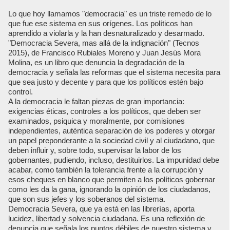
Lo que hoy llamamos "democracia" es un triste remedo de lo
que fue ese sistema en sus orígenes. Los políticos han
aprendido a violarla y la han desnaturalizado y desarmado.
"Democracia Severa, mas allá de la indignación" (Tecnos
2015), de Francisco Rubiales Moreno y Juan Jesús Mora
Molina, es un libro que denuncia la degradación de la
democracia y señala las reformas que el sistema necesita para
que sea justo y decente y para que los políticos estén bajo
control.
A la democracia le faltan piezas de gran importancia:
exigencias éticas, controles a los políticos, que deben ser
examinados, psiquica y moralmente, por comisiones
independientes, auténtica separación de los poderes y otorgar
un papel preponderante a la sociedad civil y al ciudadano, que
deben influir y, sobre todo, supervisar la labor de los
gobernantes, pudiendo, incluso, destituirlos. La impunidad debe
acabar, como también la tolerancia frente a la corrupción y
esos cheques en blanco que permiten a los políticos gobernar
como les da la gana, ignorando la opinión de los ciudadanos,
que son sus jefes y los soberanos del sistema.
Democracia Severa, que ya está en las librerías, aporta
lucidez, libertad y solvencia ciudadana. Es una reflexión de
denuncia que señala los puntos débiles de nuestro sistema y