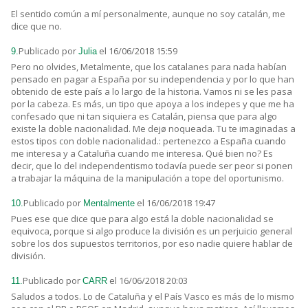
El sentido común a mí personalmente, aunque no soy catalán, me
dice que no.
Publicado por
el 16/06/2018 15:59
9.
Julia
Pero no olvides, Metalmente, que los catalanes para nada habían
pensado en pagar a España por su independencia y por lo que han
obtenido de este país a lo largo de la historia. Vamos ni se les pasa
por la cabeza. Es más, un tipo que apoya a los indepes y que me ha
confesado que ni tan siquiera es Catalán, piensa que para algo
existe la doble nacionalidad. Me dejø noqueada. Tu te imaginadas a
estos tipos con doble nacionalidad.: pertenezco a España cuando
me interesa y a Cataluña cuando me interesa. Qué bien no? Es
decir, que lo del independentismo todavía puede ser peor si ponen
a trabajar la máquina de la manipulación a tope del oportunismo.
Publicado por
el 16/06/2018 19:47
10.
Mentalmente
Pues ese que dice que para algo está la doble nacionalidad se
equivoca, porque si algo produce la división es un perjuicio general
sobre los dos supuestos territorios, por eso nadie quiere hablar de
división.
Publicado por
el 16/06/2018 20:03
11.
CARR
Saludos a todos. Lo de Cataluña y el País Vasco es más de lo mismo