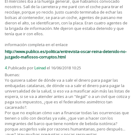
El miércoles iba a la huelga general , que habíamos convocado
nosotros. Salí de la carretera y me paré con el coche para tirar el
reciclaje, porque yo reciclo. Justo cuando terminaba de echar las
bolsas al contenedor, se para un coche, agentes de paisano me
dieron el alto, se identificaron, con la placa. Eran cuatro agentes de
la brigada de información. Me dijeron que estaba detenido y que
tenía que ir con ellos.
información completa en el enlace
http://www.publico.es/politica/entrevista-oscar-reina-detenido-no-
juzgado-mafiosos-corruptos.html
Publicado por
el 16/06/2018 10:25
4.
Leinad
Buenas:
Yo quisiera saber de dónde va a salir el dinero para pagar las
embajadas catalanas, de dónde va a salir el dinero para pagar la
universalidad de la salud, si eso va a masificar aún más las listas de
espera, si se va a atender antes a un "ilegal" o a un civil que cotiza y
paga sus impuestos, ¿que es el federalismo asimétrico tan
cacareado?.
Por que no explican cómo van a financiar todas las ocurrencias que
tienen o sólo con decirlas ya vale, ¿que van a hacer con los
inmigrantes del barco que tiene nombre de bebida isotónica?
porque acogerlos vale por razones humanitarias, pero después...
¿que?. Hay muchas preguntas y pocas respuestas...