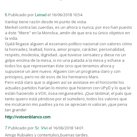
Publicado por
el 16/06/2018 10:54
6.
Leinad
Vanlop tiene razón desde mi punto de vista.
Merkel contra las cuerdas, es un ahora o nunca, por eso han puesto
a éste "títere" en la Moncloa, amén de que era su único objetivo en
la vida.
Ojalá llegase alguien al escenario político nacional con valores cómo
la honradez, lealtad, honra, amor propio, carácter, personalidad,
respeto, modestia, dignidad...que tuviese sensatez y diese no un
golpe encima de la mesa, si no una patada a la mesa y echase a
todos los que representan éste circo que tenemos ahora y
supusiese un aire nuevo. Alguien con un programa claro y con
principios, pero no de esos de los hermanos Marx.
Pero está claro que si alguien así se avistase en el horizonte los
actuales partidos harían lo mismo que hicieron con UPyD y lo que le
están haciendo a VOX, ósea ningunearles. ¡Que lástima!, el país que
tanto quiero está yéndose por el sumidero, todos los valores que
me inculcaron mis padres ya no se aprecian ni valoran, ¡que pena
tan grande!
http://votoenblanco.com
Publicado por
el 16/06/2018 14:01
7.
Sr. Vivi
Amigo Rubiales y contertulios,buenas tardes.