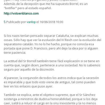
Además de la decepción que me ha supuesto Borrel, es un
"botifler" pero al estado español.
http://votoenblanco.com
Publicado por
el 16/06/2018 10:30
5.
vanlop
Si los nazis tenían pensado separar Cataluña, se explican muchas
cosas. Sólo hay que ver la evolución del IV Reich con la evolución del
separatismo catalán. Yo no lo he hacho, porque no conocía esa
portada que pone D. Francisco, pero ahí dejo la idea por si alguien
tiene paciencia.
La actitud del Sr Borrell también tiene fácil explicación si se tiene en
cuenta que, según dicen, pertenece a una sociedad. No lo sabemos
seguro por aquello de la discreción.
Al parecer, la conjunción de todos los astros indica que la secesión
es imparable y que todo esto viene de antiguo, tal como pueden
leer en los enlaces que puse ayer.
También se explica, ante el objetivo supremo, que el Sr Sánchez
sostenga a ministros de dudosa honorabilidad, porque si los deja
caer, saldrá a relucir el cargo en la onu inexistente y la no menos