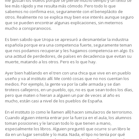
me gustan los vídeos porque se pierde mucho tiempo y un texto se
lee más rápido y me resulta más cómodo. Pero todo lo que
sabemos no confirma eso, seguramente con el beneplácito de
otros. Realmente no se explica muy bien ese interés aunque seguro
que se pueden encontrar algunas explicaciones, sin meternos
mucho a conspiranoicos.
Es bien sabido que Uropa se apresuró a desmantelar la industria
española porque era una competencia fuerte, seguramente teman
que nos podamos recuperar y les hagamos competencia en algo. Es
una actitud de perdedores, de países en decadencia que evitan su
muerte, matando a los otros. Pero es lo que hay.
Ayer bien hablando en el tren con una chica que vive en en pueblo
useño y va al instituto allí. Me contó cosas que no nos cuentan los
medios. Por ejemplo, la gente va por la calle armada y se dan
tiroteos callejeros, en un pueblo, ojo, no es que sean todos los días,
pero que maten o hieran a alguien un par de veces al año es
mucho, están casi a nivel de los pueblos de España.
En el instituto (o como le llamen allí) hacen simulacros de terrorismo.
Cuando alguien intenta entrar por la fuerza en el aula, los alumnos
toman posiciones y le lanzan todo lo que tienen a mano,
especialmente los libros. Alguien preguntó que ocurre si un libro le
da en un lugar sensible y lo mata. Nada, el tipo no tenía por qué