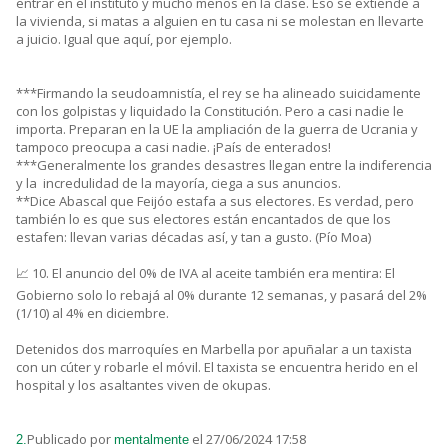
entrar en el instituto y mucho menos en la clase. Eso se extiende a
la vivienda, si matas a alguien en tu casa ni se molestan en llevarte
a juicio. Igual que aquí, por ejemplo.
***Firmando la seudoamnistía, el rey se ha alineado suicidamente
con los golpistas y liquidado la Constitución. Pero a casi nadie le
importa. Preparan en la UE la ampliación de la guerra de Ucrania y
tampoco preocupa a casi nadie. ¡País de enterados!
***Generalmente los grandes desastres llegan entre la indiferencia
y la incredulidad de la mayoría, ciega a sus anuncios.
**Dice Abascal que Feijóo estafa a sus electores. Es verdad, pero
también lo es que sus electores están encantados de que los
estafen: llevan varias décadas así, y tan a gusto. (Pío Moa)
📈 10. El anuncio del 0% de IVA al aceite también era mentira: El
Gobierno solo lo rebajá al 0% durante 12 semanas, y pasará del 2%
(1/10) al 4% en diciembre.
Detenidos dos marroquíes en Marbella por apuñalar a un taxista
con un cúter y robarle el móvil. El taxista se encuentra herido en el
hospital y los asaltantes viven de okupas.
Publicado por
el 27/06/2024 17:58
2.
mentalmente