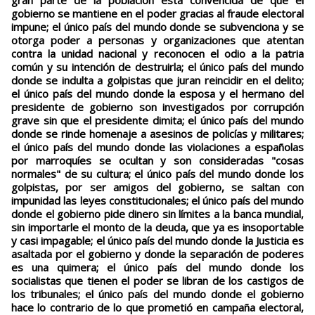
gran parte de la población está convencida de que el
gobierno se mantiene en el poder gracias al fraude electoral
impune; el único país del mundo donde se subvenciona y se
otorga poder a personas y organizaciones que atentan
contra la unidad nacional y reconocen el odio a la patria
común y su intención de destruirla; el único país del mundo
donde se indulta a golpistas que juran reincidir en el delito;
el único país del mundo donde la esposa y el hermano del
presidente de gobierno son investigados por corrupción
grave sin que el presidente dimita; el único país del mundo
donde se rinde homenaje a asesinos de policías y militares;
el único país del mundo donde las violaciones a españolas
por marroquíes se ocultan y son consideradas "cosas
normales" de su cultura; el único país del mundo donde los
golpistas, por ser amigos del gobierno, se saltan con
impunidad las leyes constitucionales; el único país del mundo
donde el gobierno pide dinero sin límites a la banca mundial,
sin importarle el monto de la deuda, que ya es insoportable
y casi impagable; el único país del mundo donde la Justicia es
asaltada por el gobierno y donde la separación de poderes
es una quimera; el único país del mundo donde los
socialistas que tienen el poder se libran de los castigos de
los tribunales; el único país del mundo donde el gobierno
hace lo contrario de lo que prometió en campaña electoral,