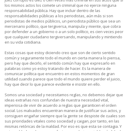
juez corrupto es diez o cien veces más criminal en sus actos que si
los mismos actos los comete un criminal que no ejerce ninguna
responsabilidad pública. Hay que incluir dentro de las
responsabilidades públicas a los periodistas, aún más si son
periodistas de medios públicos, un periodista público que sea un
mercenario político, que tergiversa, manipula y miente, que cobra
por defender a un gobierno o a un solo político, es cien veces peor
que cualquier ciudadano tergiversando, manipulando y mintiendo
en su vida cotidiana.
Estas cosas que estoy diciendo creo que son de cierto sentido
común y seguramente todo el mundo en cierta manera lo piensa,
pero hay que decirlo, el sentido común hay que expresarlo en
palabras como yo estoy tratando de hacer. Es la manera de
comunicar política que encuentro en estos momentos de gran
utilidad cuando parece que todo el mundo quiere perder el juicio,
hay que decir lo que parece evidente e insistir en ello.
Somos una sociedad y necesitamos reglas, no debemos dejar que
ideas extrañas nos confundan de nuestra necesidad vital,
imperiosa de vivir de acuerdo a reglas que garanticen el orden
social. Los malvados encuentran manera de justificar sus actos, y
consiguen engañar siempre que la gente se despiste de cuales son
sus prioridades vitales como sociedad y caigan, por tanto, en las
mismas retóricas de la maldad. Por eso es que esta se contagia. Y