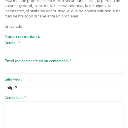
esta maldad produce como efecto secundario social, la pérdida de
valores general, la locura, la histeria colectiva, la estupidez, la
insensatez, el nihilismo destructivo, el que no aporta solución si no
más destrucción si cabe ante un problema.
Un saludo
Nuevo comentario:
Nombre * :
Email (no aparecerá en su comentario) * :
Sitio web :
Comentario * :