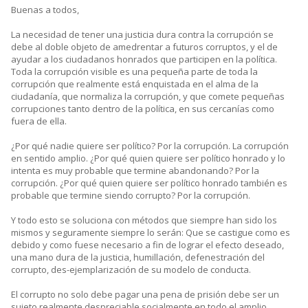
Buenas a todos,
La necesidad de tener una justicia dura contra la corrupción se
debe al doble objeto de amedrentar a futuros corruptos, y el de
ayudar a los ciudadanos honrados que participen en la política.
Toda la corrupción visible es una pequeña parte de toda la
corrupción que realmente está enquistada en el alma de la
ciudadanía, que normaliza la corrupción, y que comete pequeñas
corrupciones tanto dentro de la política, en sus cercanías como
fuera de ella.
¿Por qué nadie quiere ser político? Por la corrupción. La corrupción
en sentido amplio. ¿Por qué quien quiere ser político honrado y lo
intenta es muy probable que termine abandonando? Por la
corrupción. ¿Por qué quien quiere ser político honrado también es
probable que termine siendo corrupto? Por la corrupción.
Y todo esto se soluciona con métodos que siempre han sido los
mismos y seguramente siempre lo serán: Que se castigue como es
debido y como fuese necesario a fin de lograr el efecto deseado,
una mano dura de la justicia, humillación, defenestración del
corrupto, des-ejemplarización de su modelo de conducta.
El corrupto no solo debe pagar una pena de prisión debe ser un
sujeto realmente despreciable socialmente en todo el amplio