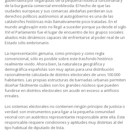
gubernativa por oligarquías de la pequeña nobleza funcionarial y
de la burguesía comercial ennoblecida. El hecho de que las
ciudades europeas y sus comarcas aledañas perdieran sus
derechos políticos autónomos al autogobierno es una de las
catástrofes históricas más llamativamente poco tratadas. En el
mundo anglosajón esto no llegó a suceder porque ya desde el siglo
XVI el Parlamento fue el lugar de encuentro de los grupos sociales
aliados más dinámicos capaces de enfrentarse al poder real de un
Estado sólo embrionario.
La representación genuina, como principio y como regla
convencional, sólo es posible sobre este trasfondo histórico
realmente vivido. Ahora bien, la naturaleza geográfica y
demográfica españolas son muy aptas para una distribución
racionalmente calculada de distritos electorales de unos 100.000
habitantes. Las propias estructuras de barriadas urbanas permiten
diseñar fácilmente cuáles son los grandes núcleos que pueden
fundirse en distritos electorales sin acudir en exceso a artificios
irreales.
Los sistemas electorales no contienen ningún principio de justicia o
verdad: son instrumentos para ligar a la pequeña comunidad
vecinal con un auténtico representante responsable ante ella. Este
responsable requiere condiciones y aptitudes muy distintas al del
tipo habitual de diputado de lista.