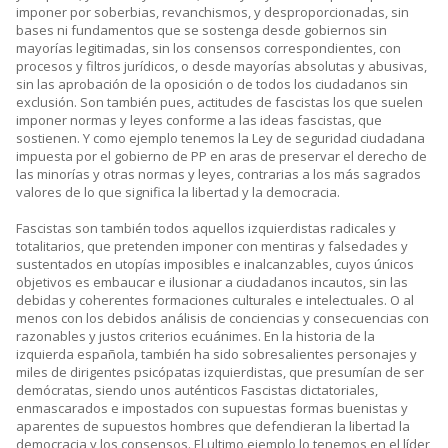
imponer por soberbias, revanchismos, y desproporcionadas, sin
bases ni fundamentos que se sostenga desde gobiernos sin
mayorías legitimadas, sin los consensos correspondientes, con
procesos y filtros jurídicos, o desde mayorías absolutas y abusivas,
sin las aprobación de la oposición o de todos los ciudadanos sin
exclusión. Son también pues, actitudes de fascistas los que suelen
imponer normas y leyes conforme a las ideas fascistas, que
sostienen. Y como ejemplo tenemos la Ley de seguridad ciudadana
impuesta por el gobierno de PP en aras de preservar el derecho de
las minorías y otras normas y leyes, contrarias a los más sagrados
valores de lo que significa la libertad y la democracia.
Fascistas son también todos aquellos izquierdistas radicales y
totalitarios, que pretenden imponer con mentiras y falsedades y
sustentados en utopías imposibles e inalcanzables, cuyos únicos
objetivos es embaucar e ilusionar a ciudadanos incautos, sin las
debidas y coherentes formaciones culturales e intelectuales. O al
menos con los debidos análisis de conciencias y consecuencias con
razonables y justos criterios ecuánimes. En la historia de la
izquierda española, también ha sido sobresalientes personajes y
miles de dirigentes psicópatas izquierdistas, que presumían de ser
demócratas, siendo unos auténticos Fascistas dictatoriales,
enmascarados e impostados con supuestas formas buenistas y
aparentes de supuestos hombres que defendieran la libertad la
democracia y los consensos. El ultimo ejemplo lo tenemos en el líder