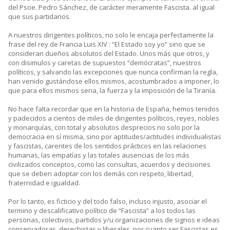
del Psoe. Pedro Sánchez, de carácter meramente Fascista. al igual
que sus partidarios.
A nuestros dirigentes políticos, no solo le encaja perfectamente la
frase del rey de Francia Luis XIV : “El Estado soy yo” sino que se
consideran dueños absolutos del Estado. Unos más que otros, y
con disimulos y caretas de supuestos “demócratas”, nuestros
políticos, y salvando las excepciones que nunca confirman la regla,
han venido gustándose ellos mismos, acostumbrados a imponer, lo
que para ellos mismos seria, la fuerza y la imposición de la Tiranía.
No hace falta recordar que en la historia de España, hemos tenidos
y padecidos a cientos de miles de dirigentes políticos, reyes, nobles
y monarquías, con total y absolutos desprecios no solo por la
democracia en sí misma, sino por aptitudes/actitudes individualistas
y fascistas, carentes de los sentidos prácticos en las relaciones
humanas, las empatías y las totales ausencias de los más
civilizados conceptos, como las consultas, acuerdos y decisiones
que se deben adoptar con los demás con respeto, libertad,
fraternidad e igualdad.
Por lo tanto, es ficticio y del todo falso, incluso injusto, asociar el
termino y descalificativo político de “Fascista” a los todos las
personas, colectivos, partidos y/u organizaciones de signos e ideas
conservadoras, derechistas y liberales, por cuanto ser Fascistas es