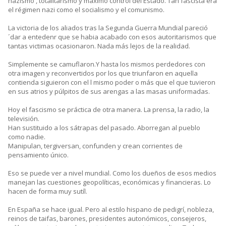
nazismo , totalitarismo y máximo control del Estado. Tan fascista era
el régimen nazi como el socialismo y el comunismo.
La victoria de los aliados tras la Segunda Guerra Mundial pareció
´dar a entedenr que se habia acabado con esos autoritarismos que
tantas victimas ocasionaron. Nada más lejos de la realidad.
Simplemente se camuflaron.Y hasta los mismos perdedores con
otra imagen y reconvertidos por los que triunfaron en aquella
contienda siguieron con el l mismo poder o más que el que tuvieron
en sus atrios y púlpitos de sus arengas a las masas uniformadas.
Hoy el fascismo se práctica de otra manera. La prensa, la radio, la
televisión.
Han sustituido a los sátrapas del pasado. Aborregan al pueblo
como nadie.
Manipulan, tergiversan, confunden y crean corrientes de
pensamiento único.
Eso se puede ver a nivel mundial. Como los dueños de esos medios
manejan las cuestiones geopolíticas, económicas y financieras. Lo
hacen de forma muy sutíl.
En España se hace igual. Pero al estilo hispano de pedigrí, nobleza,
reinos de taifas, barones, presidentes autonómicos, consejeros,