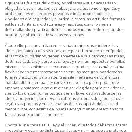
siquiera las fuerzas del orden, los militares y sus necesarias y
obligadas disciplinas, con sus altas jerarquías, como dirigentes y
profesionales de sectores privados e instituciones públicas,
vinculados a la seguridad y el orden, ejercen las actitudes formas y
estilos autoritarios, dictatoriales y fascistas, como lo vienen
desarrollando y practicando los cuadros y mandos de los partidos
políticos y politiquillos de vacuas vocaciones.
Y todo ello, porque anidan en sus más intrínsecas e inherentes
ideas, pensamientos y visiones, que por el hecho de tener “poder”,
el resto de ciudadanos, deben someterse a sus caprichosas ideas,
doctrinas caducas y perversas, leyes y normas impuestas por ellos
mismos, sin los mínimos consensos acordados, sin las más mínimas
flexibilidades e interpretaciones con nulas mesuras, ponderadas
formas y actitudes para saber trasmitir mensajes de confianzas,
mandar, dirigir, persuadir y convencer. No solo por el poder que
emanan y ostentan, sino que creen ser elegidos por la providencia,
siendo los únicos humanos, que tienen la verdad absoluta de las
ideas y proyectos para llevar a cabo las acciones de gobernanzas,
según sus propias y ensimismadas ópticas, aplicándolas, sin el
menor rubor, con estilos de los más energúmenos y reaccionarios
fascistas que antaño conocimos.
Y porque una cosas es la Ley y el Orden, que todos debemos acatar
y respetar, y otra muy distinta, son leyes y normas que se pretende