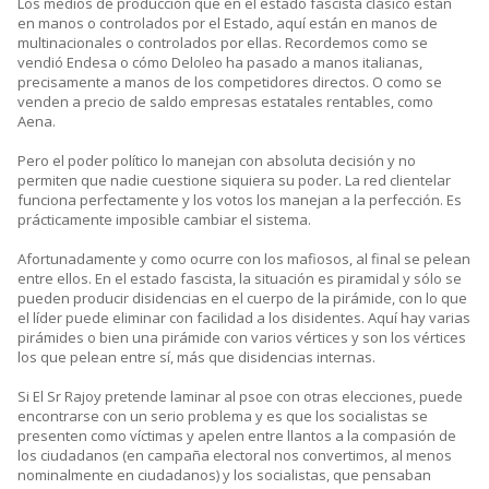
Los medios de producción que en el estado fascista clásico están
en manos o controlados por el Estado, aquí están en manos de
multinacionales o controlados por ellas. Recordemos como se
vendió Endesa o cómo Deloleo ha pasado a manos italianas,
precisamente a manos de los competidores directos. O como se
venden a precio de saldo empresas estatales rentables, como
Aena.
Pero el poder político lo manejan con absoluta decisión y no
permiten que nadie cuestione siquiera su poder. La red clientelar
funciona perfectamente y los votos los manejan a la perfección. Es
prácticamente imposible cambiar el sistema.
Afortunadamente y como ocurre con los mafiosos, al final se pelean
entre ellos. En el estado fascista, la situación es piramidal y sólo se
pueden producir disidencias en el cuerpo de la pirámide, con lo que
el líder puede eliminar con facilidad a los disidentes. Aquí hay varias
pirámides o bien una pirámide con varios vértices y son los vértices
los que pelean entre sí, más que disidencias internas.
Si El Sr Rajoy pretende laminar al psoe con otras elecciones, puede
encontrarse con un serio problema y es que los socialistas se
presenten como víctimas y apelen entre llantos a la compasión de
los ciudadanos (en campaña electoral nos convertimos, al menos
nominalmente en ciudadanos) y los socialistas, que pensaban