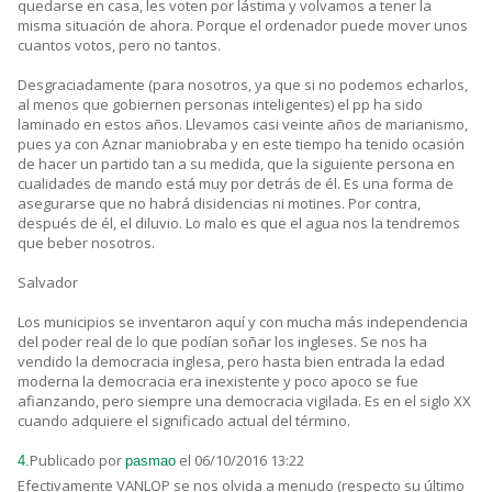
quedarse en casa, les voten por lástima y volvamos a tener la
misma situación de ahora. Porque el ordenador puede mover unos
cuantos votos, pero no tantos.
Desgraciadamente (para nosotros, ya que si no podemos echarlos,
al menos que gobiernen personas inteligentes) el pp ha sido
laminado en estos años. Llevamos casi veinte años de marianismo,
pues ya con Aznar maniobraba y en este tiempo ha tenido ocasión
de hacer un partido tan a su medida, que la siguiente persona en
cualidades de mando está muy por detrás de él. Es una forma de
asegurarse que no habrá disidencias ni motines. Por contra,
después de él, el diluvio. Lo malo es que el agua nos la tendremos
que beber nosotros.
Salvador
Los municipios se inventaron aquí y con mucha más independencia
del poder real de lo que podían soñar los ingleses. Se nos ha
vendido la democracia inglesa, pero hasta bien entrada la edad
moderna la democracia era inexistente y poco apoco se fue
afianzando, pero siempre una democracia vigilada. Es en el siglo XX
cuando adquiere el significado actual del término.
Publicado por
el 06/10/2016 13:22
4.
pasmao
Efectivamente VANLOP se nos olvida a menudo (respecto su último