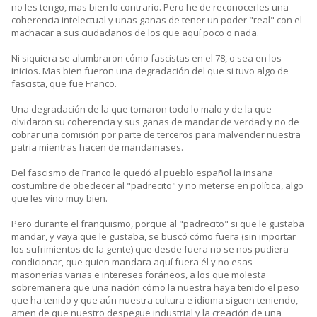
no les tengo, mas bien lo contrario. Pero he de reconocerles una
coherencia intelectual y unas ganas de tener un poder "real" con el
machacar a sus ciudadanos de los que aquí poco o nada.
Ni siquiera se alumbraron cómo fascistas en el 78, o sea en los
inicios. Mas bien fueron una degradación del que si tuvo algo de
fascista, que fue Franco.
Una degradación de la que tomaron todo lo malo y de la que
olvidaron su coherencia y sus ganas de mandar de verdad y no de
cobrar una comisión por parte de terceros para malvender nuestra
patria mientras hacen de mandamases.
Del fascismo de Franco le quedó al pueblo español la insana
costumbre de obedecer al "padrecito" y no meterse en política, algo
que les vino muy bien.
Pero durante el franquismo, porque al "padrecito" si que le gustaba
mandar, y vaya que le gustaba, se buscó cómo fuera (sin importar
los sufrimientos de la gente) que desde fuera no se nos pudiera
condicionar, que quien mandara aquí fuera él y no esas
masonerías varias e intereses foráneos, a los que molesta
sobremanera que una nación cómo la nuestra haya tenido el peso
que ha tenido y que aún nuestra cultura e idioma siguen teniendo,
amen de que nuestro despegue industrial y la creación de una