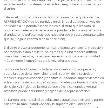
estableciendo un sistema de escrutinio mayoritario uninominal por
distritos.
Este es el principal problema de España que nadie quiere ver: LA
REPRESENTACIÓN de los partidos en sí. Si los diputados en vez de
ser leales a un partido fuesen leales al distrito que les vota, sí
podríamos meter en la cárcel a esta panda de ladrones y sí habría
dignidad en la política (más que nada porque el representante sabe
que se juega la cabeza si no lo hace bien).
El distrito electoral pequeño, con candidatura uninominal y decisión
por mayoría a doble vuelta, no es más que una manera artificial,
como cualquier otra, de asignar representación a una comunidad
más o menos homogénea y a la vez diferenciada.
La idea de fondo, que los federalista americanos recuperaron,
sobre la base de la "township" y del "county" de la sociedad
medieval inglesa, espacios y hábitats ciudadanos supervivientes en
el transplante de las pequeñas comunidades puritanas y disidentes
del siglo XVII inglés, es la idea de que sólo la comunidad vecinal
ampliada puede ser unidad y órgano de la representación.
En Europa continental, el absolutismo estatal acabó en todas partes
con esta misma unidad vecinal y la suplantó en su dirección