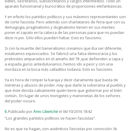
ediles, secretarios, subsecretarios y cargos intermedios. Todo un
aparato funcionarial y burocrático de proporciones elefantiasicas.
Y en efecto los partidos políticos y sus máximos representantes son
de corte fascista. Pero además son charlatanes de feria que con su
demagogia, pragmatismo y dogmatismo tienen en sus mentes
poner el zapato en la cabeza de las personas para que no puedan
decir ni pio. Sólo ellos pueden habar. Esto es fascismo.
Si con la muertte del Generalisimo creiamos que iba ser diferente,
estabamos equivocados. Se fabricó una falsa democracia y los
prebostes amparados en el amaño del 78 ,que defienden a capa y
a espada gurús anteduluvianos, hemos ido a peor y con una
mordaza en la boca más calladitos todavia. Esto es fascismo.
Ya es hora de romper la baraja y decir claramente que basta de
mentiras y abusos de poder..Hay que darle la soberania al pueblo y
que éste decida sabiamente quién tiene que gobernar por el bién
común.. En lugar de unos monigotes y marionetas de los señores
del poder oscuro.
Publicado por
el 06/10/2016 18:42
6.
Anro Libertché
“Los grandes partidos políticos se hacen fascistas”.
No es que se hagan, son auténticos fascistas por convicción. Ni