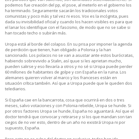
podemos fue creación del pp, el psoe, al meterlo en el gobierno los
ha terminado. Seguramente sacarán los tradicionales votos
comunistas y poco más y tal vez ni esos. Vox es la incógnita, pues
dada su invisibilidad oficial y cuando los hacen visibles es para que
el lanar los identifique con el fascismo, de modo que no se sabe si
han tocado techo o subirán más.
Uropa está al borde del colapso. En su prisa por imponer la agenda
de perdición que tienen, han obligado a Polonia y la han
sancionado. Los polacos no se van a asustar ante estos burócratas,
habiendo sobrevivido a Stalin, así quue si les aprietan mucho,
pueden salirse y eso llevaría a otros y no sé si Uropa puede perder
60 millones de habitantes de golpe y con España en la ruina. Los
alemanes quieren volver al marco y los franceses están en
situación crítica también. Así que a Uropa puede que le queden dos
telediarios.
Si España cae en la bancarrota, cosa que ocurrirá en dos o tres
meses, salvo votaciones y con Polonia rebelde, Uropa se hunde. Si
por otros factores Uropa se hunde, España no aguantará. Así que el
doctor tendrá que convocar y retirarse y si los que mandan son tan
ciegos de no ver esto, dentro de un año no existirá Uropa ni por
supuesto, España.
Pero esto no es culpa del doctor en exclusiva, todos han ido