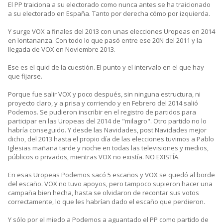
El PP traiciona a su electorado como nunca antes se ha traicionado
a su electorado en España. Tanto por derecha cómo por izquierda.
Y surge VOX a finales del 2013 con unas elecciones Uropeas en 2014
en lontananza. Con todo lo que pasó entre ese 20N del 2011 y la
llegada de VOX en Noviembre 2013.
Ese es el quid de la cuestión. El punto y el intervalo en el que hay
que fijarse.
Porque fue salir VOX y poco después, sin ninguna estructura, ni
proyecto claro, y a prisa y corriendo y en Febrero del 2014 salió
Podemos. Se pudieron inscribir en el registro de partidos para
participar en las Uropeas del 2014 de "milagro". Otro partido no lo
habría conseguido. Y desde las Navidades, post Navidades mejor
dicho, del 2013 hasta el propio día de las elecciones tuvimos a Pablo
Iglesias mañana tarde y noche en todas las televisiones y medios,
públicos o privados, mientras VOX no existía. NO EXISTÍA.
En esas Uropeas Podemos sacó 5 escaños y VOX se quedó al borde
del escaño. VOX no tuvo apoyos, pero tampoco supieron hacer una
campaña bien hecha, hasta se olvidaron de recontar sus votos
correctamente, lo que les habrían dado el escaño que perdieron.
Y sólo por el miedo a Podemos a aguantado el PP como partido de