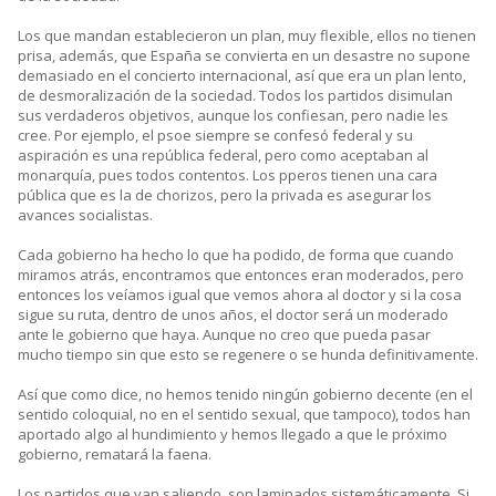
Los que mandan establecieron un plan, muy flexible, ellos no tienen
prisa, además, que España se convierta en un desastre no supone
demasiado en el concierto internacional, así que era un plan lento,
de desmoralización de la sociedad. Todos los partidos disimulan
sus verdaderos objetivos, aunque los confiesan, pero nadie les
cree. Por ejemplo, el psoe siempre se confesó federal y su
aspiración es una república federal, pero como aceptaban al
monarquía, pues todos contentos. Los pperos tienen una cara
pública que es la de chorizos, pero la privada es asegurar los
avances socialistas.
Cada gobierno ha hecho lo que ha podido, de forma que cuando
miramos atrás, encontramos que entonces eran moderados, pero
entonces los veíamos igual que vemos ahora al doctor y si la cosa
sigue su ruta, dentro de unos años, el doctor será un moderado
ante le gobierno que haya. Aunque no creo que pueda pasar
mucho tiempo sin que esto se regenere o se hunda definitivamente.
Así que como dice, no hemos tenido ningún gobierno decente (en el
sentido coloquial, no en el sentido sexual, que tampoco), todos han
aportado algo al hundimiento y hemos llegado a que le próximo
gobierno, rematará la faena.
Los partidos que van saliendo, son laminados sistemáticamente. Si