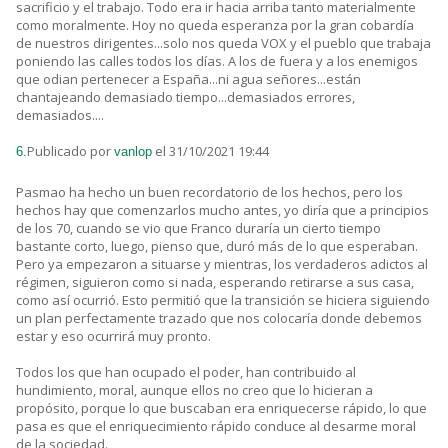
sacrificio y el trabajo. Todo era ir hacia arriba tanto materialmente
como moralmente. Hoy no queda esperanza por la gran cobardía
de nuestros dirigentes...solo nos queda VOX y el pueblo que trabaja
poniendo las calles todos los días. A los de fuera y a los enemigos
que odian pertenecer a España...ni agua señores...están
chantajeando demasiado tiempo...demasiados errores,
demasiados....
Publicado por
el 31/10/2021 19:44
6.
vanlop
Pasmao ha hecho un buen recordatorio de los hechos, pero los
hechos hay que comenzarlos mucho antes, yo diría que a principios
de los 70, cuando se vio que Franco duraría un cierto tiempo
bastante corto, luego, pienso que, duró más de lo que esperaban.
Pero ya empezaron a situarse y mientras, los verdaderos adictos al
régimen, siguieron como si nada, esperando retirarse a sus casa,
como así ocurrió. Esto permitió que la transición se hiciera siguiendo
un plan perfectamente trazado que nos colocaría donde debemos
estar y eso ocurrirá muy pronto.
Todos los que han ocupado el poder, han contribuido al
hundimiento, moral, aunque ellos no creo que lo hicieran a
propósito, porque lo que buscaban era enriquecerse rápido, lo que
pasa es que el enriquecimiento rápido conduce al desarme moral
de la sociedad.