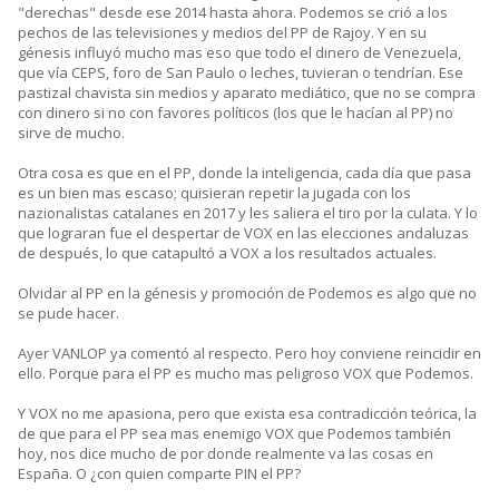
"derechas" desde ese 2014 hasta ahora. Podemos se crió a los
pechos de las televisiones y medios del PP de Rajoy. Y en su
génesis influyó mucho mas eso que todo el dinero de Venezuela,
que vía CEPS, foro de San Paulo o leches, tuvieran o tendrían. Ese
pastizal chavista sin medios y aparato mediático, que no se compra
con dinero si no con favores políticos (los que le hacían al PP) no
sirve de mucho.
Otra cosa es que en el PP, donde la inteligencia, cada día que pasa
es un bien mas escaso; quisieran repetir la jugada con los
nazionalistas catalanes en 2017 y les saliera el tiro por la culata. Y lo
que lograran fue el despertar de VOX en las elecciones andaluzas
de después, lo que catapultó a VOX a los resultados actuales.
Olvidar al PP en la génesis y promoción de Podemos es algo que no
se pude hacer.
Ayer VANLOP ya comentó al respecto. Pero hoy conviene reincidir en
ello. Porque para el PP es mucho mas peligroso VOX que Podemos.
Y VOX no me apasiona, pero que exista esa contradicción teórica, la
de que para el PP sea mas enemigo VOX que Podemos también
hoy, nos dice mucho de por donde realmente va las cosas en
España. O ¿con quien comparte PIN el PP?