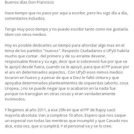
Buenos días Don Francisco
Hace tiempo que no paso por aquí a escribir, pero les sigo día a día,
comentarios incluidos.
Tengo muy poco tiempo y no puedo escribir tanto como me gustaría.
Idem con otros medios.
Hoy es posible dedicarles un tiempo para ahondar algo mas en el
tema de los partidos "nuevos". Respecto Ciudadanos o UPyD habría
mucho que contar.. del primero y de su errante devenir,
responsable Rivera y su ego, decir que si sobrevivió fue por que se
le apoyó desde fuera, cuando se le apoyó, para que el PP pasar por
el aro en determinados aspectos.. Con UPyD esos mimos medios
tocaron en hueso y a pesar de que a Diez le faltó cintura y que
apoyaba determinados planteamientos de izquierdas (aborto, cosa
Uropea...) no se puede negar que si acabaron en la nada fue
porque no transigían en otras cosas y eran verdaderamente
incómodos.
Y llegamos al año 2011, a ese 20N en que el PP de Rajoy sacó
mayoría absoluta. Van a cumplirse 10 años. Espero que nos saque
un especial con todas las mentiras que incumplió y que Casado nos
dice, esta vez, que si cumplirá. Y el personal va y se lo cree.