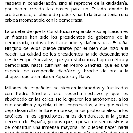
respeto ni consideración, sino el reproche de la ciudadanía,
por haber creado las bases para un Estado donde la
arbitrariedad, el abuso de poder y hasta la tiranía tenían una
cabida incompatible con la democracia.
La prueba de que la Constitución española y su aplicación es
un fracaso han sido los presidentes de gobierno de la
democracia, todos ellos fracasados y dañinos para España.
Ninguno de ellos puede citarse por el bien que hizo a la
nación. La calidad de los presidentes ha ido descendiendo
desde Felipe González, que ya estaba muy bajo en ética y
democracia, hasta culminar en Pedro Sánchez, que es una
especie de compendio diabólico y broche de oro a la
abajeza que acumularon Zapatero y Rajoy.
Millones de españoles se sienten incómodos y frustrados
con Pedro Sánchez, que cosecha rechazo y que es
abucheado en las calles. No le quieren los autónomos, a los
que esquilma y agobia, ni los empresarios, a los que no les
deja desarrollar la libre empresa, ni los profesionales, ni los
católicos, ni los agricultores, ni los demócratas, ni la gente
decente de España, grupos que, a pesar de ser masivos y
de constituir una inmensa mayoría, no pueden hacer nada
para desembarazarse de un tipo que, día tras día, destruye