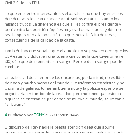
Civil-2-0-de-los-EEUU
Lo que encuentro interesante es el paralelismo que hay entre los
demócratas y los marxistas de aquí. Ambos están utilizando los
mismos trucos. La diferencia es que allí es contra el presidente y
aquí contra la oposición. Aquí es muy tradicional que el gobierno
sea la oposición a la oposición. Lo que indica la falta de ideas,
consecuencia de la calidad de la casta.
También hay que señalar que el articulo no se priva en decir que los
USA están divididos, en una guerra civil como la que tuvieron en el
XIX, sólo que de momento sin sangre. Pero lo de la sangre puede
cambiar.
Un país dividido, a tenor de las encuestas, por la mitad, no es líder
de nada y mucho menos del mundo. Si tuviéramos estadistas y no
chusma de galeras, tomarían buena nota y la política española se
organizaría en función de la realidad, pero me temo que estos ni
siquiera se enteran de por donde se mueve el mundo, se limitan al
"si, bwana".
Publicado por
el 22/12/2019 14:45
4.
TONY
El discurso del Rey nadie le presta atención osea que aburre,
ademas sus asesores le asesoraran para que no moleste a nadie,