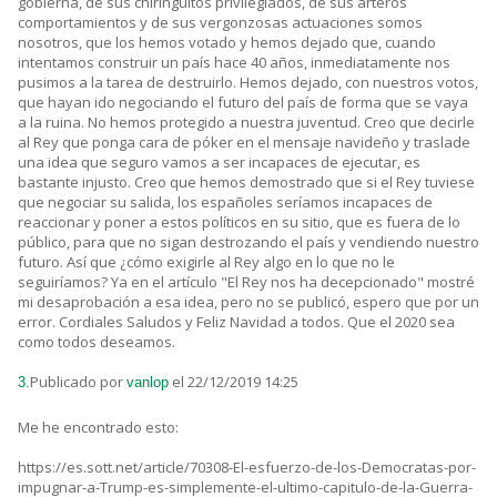
gobierna, de sus chiringuitos privilegiados, de sus arteros
comportamientos y de sus vergonzosas actuaciones somos
nosotros, que los hemos votado y hemos dejado que, cuando
intentamos construir un país hace 40 años, inmediatamente nos
pusimos a la tarea de destruirlo. Hemos dejado, con nuestros votos,
que hayan ido negociando el futuro del país de forma que se vaya
a la ruina. No hemos protegido a nuestra juventud. Creo que decirle
al Rey que ponga cara de póker en el mensaje navideño y traslade
una idea que seguro vamos a ser incapaces de ejecutar, es
bastante injusto. Creo que hemos demostrado que si el Rey tuviese
que negociar su salida, los españoles seríamos incapaces de
reaccionar y poner a estos políticos en su sitio, que es fuera de lo
público, para que no sigan destrozando el país y vendiendo nuestro
futuro. Así que ¿cómo exigirle al Rey algo en lo que no le
seguiríamos? Ya en el artículo "El Rey nos ha decepcionado" mostré
mi desaprobación a esa idea, pero no se publicó, espero que por un
error. Cordiales Saludos y Feliz Navidad a todos. Que el 2020 sea
como todos deseamos.
Publicado por
el 22/12/2019 14:25
3.
vanlop
Me he encontrado esto:
https://es.sott.net/article/70308-El-esfuerzo-de-los-Democratas-por-
impugnar-a-Trump-es-simplemente-el-ultimo-capitulo-de-la-Guerra-