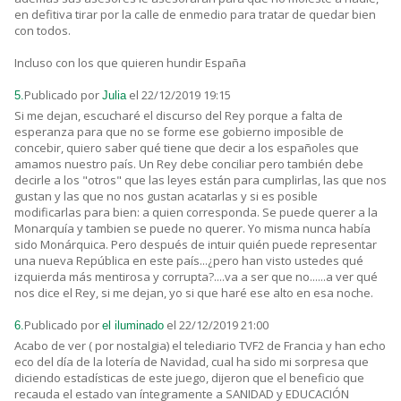
en defitiva tirar por la calle de enmedio para tratar de quedar bien
con todos.
Incluso con los que quieren hundir España
Publicado por
el 22/12/2019 19:15
5.
Julia
Si me dejan, escucharé el discurso del Rey porque a falta de
esperanza para que no se forme ese gobierno imposible de
concebir, quiero saber qué tiene que decir a los españoles que
amamos nuestro país. Un Rey debe conciliar pero también debe
decirle a los "otros" que las leyes están para cumplirlas, las que nos
gustan y las que no nos gustan acatarlas y si es posible
modificarlas para bien: a quien corresponda. Se puede querer a la
Monarquía y tambien se puede no querer. Yo misma nunca había
sido Monárquica. Pero después de intuir quién puede representar
una nueva República en este país...¿pero han visto ustedes qué
izquierda más mentirosa y corrupta?....va a ser que no......a ver qué
nos dice el Rey, si me dejan, yo si que haré ese alto en esa noche.
Publicado por
el 22/12/2019 21:00
6.
el iluminado
Acabo de ver ( por nostalgia) el telediario TVF2 de Francia y han echo
eco del día de la lotería de Navidad, cual ha sido mi sorpresa que
diciendo estadísticas de este juego, dijeron que el beneficio que
recauda el estado van íntegramente a SANIDAD y EDUCACIÓN