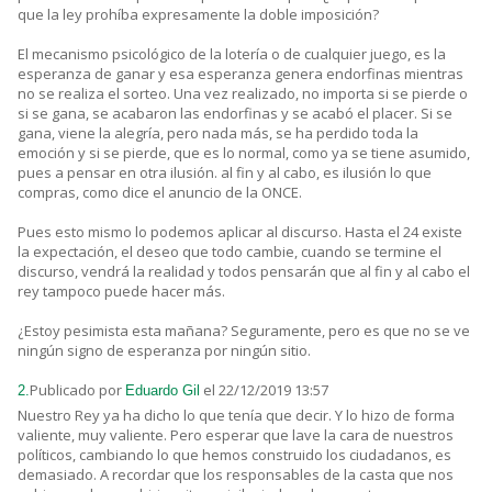
que la ley prohíba expresamente la doble imposición?
El mecanismo psicológico de la lotería o de cualquier juego, es la
esperanza de ganar y esa esperanza genera endorfinas mientras
no se realiza el sorteo. Una vez realizado, no importa si se pierde o
si se gana, se acabaron las endorfinas y se acabó el placer. Si se
gana, viene la alegría, pero nada más, se ha perdido toda la
emoción y si se pierde, que es lo normal, como ya se tiene asumido,
pues a pensar en otra ilusión. al fin y al cabo, es ilusión lo que
compras, como dice el anuncio de la ONCE.
Pues esto mismo lo podemos aplicar al discurso. Hasta el 24 existe
la expectación, el deseo que todo cambie, cuando se termine el
discurso, vendrá la realidad y todos pensarán que al fin y al cabo el
rey tampoco puede hacer más.
¿Estoy pesimista esta mañana? Seguramente, pero es que no se ve
ningún signo de esperanza por ningún sitio.
Publicado por
el 22/12/2019 13:57
2.
Eduardo Gil
Nuestro Rey ya ha dicho lo que tenía que decir. Y lo hizo de forma
valiente, muy valiente. Pero esperar que lave la cara de nuestros
políticos, cambiando lo que hemos construido los ciudadanos, es
demasiado. A recordar que los responsables de la casta que nos