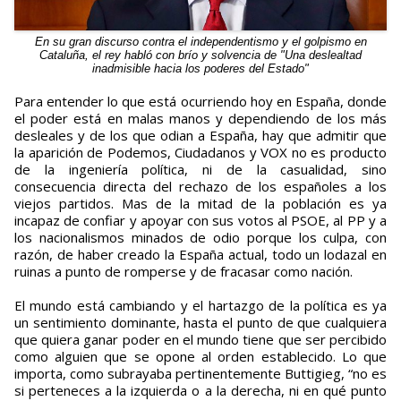
En su gran discurso contra el independentismo y el golpismo en
Cataluña, el rey habló con brío y solvencia de "Una deslealtad
inadmisible hacia los poderes del Estado"
Para entender lo que está ocurriendo hoy en España, donde
el poder está en malas manos y dependiendo de los más
desleales y de los que odian a España, hay que admitir que
la aparición de Podemos, Ciudadanos y VOX no es producto
de la ingeniería política, ni de la casualidad, sino
consecuencia directa del rechazo de los españoles a los
viejos partidos. Mas de la mitad de la población es ya
incapaz de confiar y apoyar con sus votos al PSOE, al PP y a
los nacionalismos minados de odio porque los culpa, con
razón, de haber creado la España actual, todo un lodazal en
ruinas a punto de romperse y de fracasar como nación.
El mundo está cambiando y el hartazgo de la política es ya
un sentimiento dominante, hasta el punto de que cualquiera
que quiera ganar poder en el mundo tiene que ser percibido
como alguien que se opone al orden establecido. Lo que
importa, como subrayaba pertinentemente Buttigieg, “no es
si perteneces a la izquierda o a la derecha, ni en qué punto