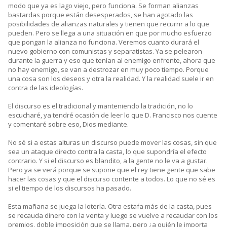
modo que ya es lago viejo, pero funciona. Se forman alianzas
bastardas porque están desesperados, se han agotado las
posibilidades de alianzas naturales y tienen que recurrir a lo que
pueden. Pero se llega a una situación en que por mucho esfuerzo
que pongan la alianza no funciona. Veremos cuanto durará el
nuevo gobierno con comunistas y separatistas. Ya se pelearon
durante la guerra y eso que tenían al enemigo enfrente, ahora que
no hay enemigo, se van a destrozar en muy poco tiempo. Porque
una cosa son los deseos y otra la realidad. Y la realidad suele ir en
contra de las ideologías.
El discurso es el tradicional y manteniendo la tradición, no lo
escucharé, ya tendré ocasión de leer lo que D. Francisco nos cuente
y comentaré sobre eso, Dios mediante.
No sé si a estas alturas un discurso puede mover las cosas, sin que
sea un ataque directo contra la casta, lo que supondría el efecto
contrario. Y si el discurso es blandito, a la gente no le va a gustar.
Pero ya se verá porque se supone que el rey tiene gente que sabe
hacer las cosas y que el discurso contente a todos. Lo que no sé es
si el tiempo de los discursos ha pasado.
Esta mañana se juega la lotería. Otra estafa más de la casta, pues
se recauda dinero con la venta y luego se vuelve a recaudar con los
premios. doble imposición que se llama. pero ¿a quién le importa