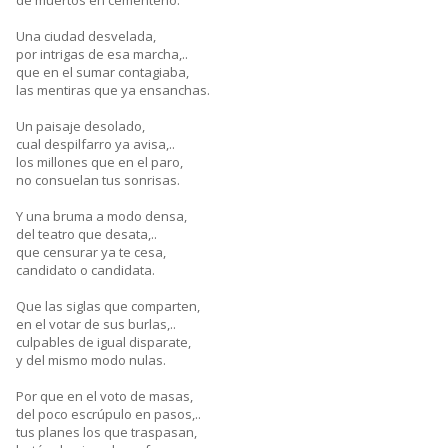
de muertos en cementerio.
Una ciudad desvelada,
por intrigas de esa marcha,..
que en el sumar contagiaba,
las mentiras que ya ensanchas.
Un paisaje desolado,
cual despilfarro ya avisa,..
los millones que en el paro,
no consuelan tus sonrisas.
Y una bruma a modo densa,
del teatro que desata,..
que censurar ya te cesa,
candidato o candidata.
Que las siglas que comparten,
en el votar de sus burlas,..
culpables de igual disparate,
y del mismo modo nulas.
Por que en el voto de masas,
del poco escrúpulo en pasos,..
tus planes los que traspasan,