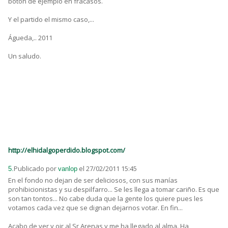
botón de ejemplo en fracasos.
Y el partido el mismo caso,...
Águeda,.. 2011
Un saludo.
http://elhidalgoperdido.blogspot.com/
Publicado por
el 27/02/2011 15:45
5.
vanlop
En el fondo no dejan de ser deliciosos, con sus manías
prohibicionistas y su despilfarro... Se les llega a tomar cariño. Es que
son tan tontos... No cabe duda que la gente los quiere pues les
votamos cada vez que se dignan dejarnos votar. En fin...
Acabo de ver y oir al Sr Arenas y me ha llegado al alma. Ha