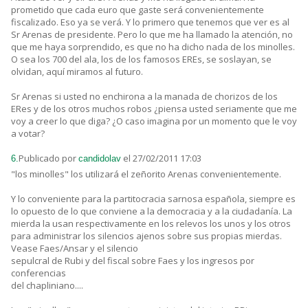
prometido que cada euro que gaste será convenientemente
fiscalizado. Eso ya se verá. Y lo primero que tenemos que ver es al
Sr Arenas de presidente. Pero lo que me ha llamado la atención, no
que me haya sorprendido, es que no ha dicho nada de los minolles.
O sea los 700 del ala, los de los famosos EREs, se soslayan, se
olvidan, aquí miramos al futuro.
Sr Arenas si usted no enchirona a la manada de chorizos de los
ERes y de los otros muchos robos ¿piensa usted seriamente que me
voy a creer lo que diga? ¿O caso imagina por un momento que le voy
a votar?
Publicado por
el 27/02/2011 17:03
6.
candidolav
"los minolles" los utilizará el zeñorito Arenas convenientemente.
Y lo conveniente para la partitocracia sarnosa española, siempre es
lo opuesto de lo que conviene a la democracia y a la ciudadanía. La
mierda la usan respectivamente en los relevos los unos y los otros
para administrar los silencios ajenos sobre sus propias mierdas.
Vease Faes/Ansar y el silencio
sepulcral de Rubi y del fiscal sobre Faes y los ingresos por
conferencias
del chapliniano....