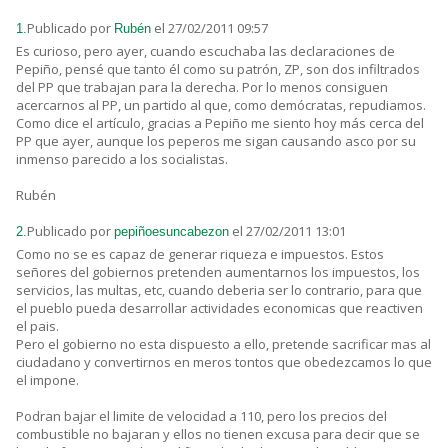
Publicado por
el 27/02/2011 09:57
1.
Rubén
Es curioso, pero ayer, cuando escuchaba las declaraciones de
Pepiño, pensé que tanto él como su patrón, ZP, son dos infiltrados
del PP que trabajan para la derecha. Por lo menos consiguen
acercarnos al PP, un partido al que, como demócratas, repudiamos.
Como dice el artículo, gracias a Pepiño me siento hoy más cerca del
PP que ayer, aunque los peperos me sigan causando asco por su
inmenso parecido a los socialistas.
Rubén
Publicado por
el 27/02/2011 13:01
2.
pepiñoesuncabezon
Como no se es capaz de generar riqueza e impuestos. Estos
señores del gobiernos pretenden aumentarnos los impuestos, los
servicios, las multas, etc, cuando deberia ser lo contrario, para que
el pueblo pueda desarrollar actividades economicas que reactiven
el pais.
Pero el gobierno no esta dispuesto a ello, pretende sacrificar mas al
ciudadano y convertirnos en meros tontos que obedezcamos lo que
el impone.
Podran bajar el limite de velocidad a 110, pero los precios del
combustible no bajaran y ellos no tienen excusa para decir que se