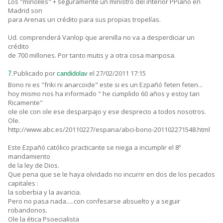
Los "minolles" + seguramente un ministro del interior PPiano en
Madrid son
para Arenas un crédito para sus propias tropelías.
Ud. comprenderá Vanlop que arenilla no va a desperdiciar un
crédito
de 700 millones. Por tanto mutis y a otra cosa mariposa.
Publicado por
el 27/02/2011 17:15
7.
candidolav
Bono ni es "friki ni anarcoide" este si es un Ezpañó feten feten...
hoy mismo nos ha informado " he cumplido 60 años y estoy tan
Ricamente"
ole ole con ole ese desparpajo y ese desprecio a todos nosotros.
Ole.
http://www.abc.es/20110227/espana/abci-bono-201102271548.html
Este Ezpañó católico practicante se niega a incumplir el 8º
mandamiento
de la ley de Dios.
Que pena que se le haya olvidado no incurrir en dos de los pecados
capitales :
la soberbia y la avaricia.
Pero no pasa nada.....con confesarse absuelto y a seguir
robandonos.
Ole la ética Psoecialista