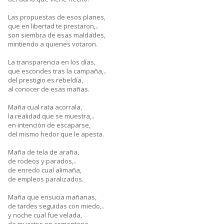
Las propuestas de esos planes,
que en libertad te prestaron,..
son siembra de esas maldades,
mintiendo a quienes votaron.
La transparencia en los días,
que escondes tras la campaña,..
del prestigio es rebeldía,
al conocer de esas mañas.
Maña cual rata acorrala,
la realidad que se muestra,..
en intención de escaparse,
del mismo hedor que le apesta.
Maña de tela de araña,
de rodeos y parados,..
de enredo cual alimaña,
de empleos paralizados.
Maña que ensucia mañanas,
de tardes seguidas con miedo,..
y noche cual fue velada,