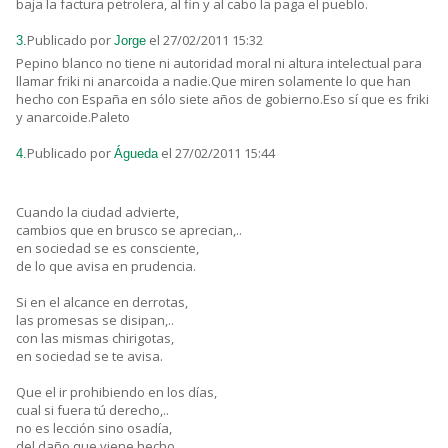
baja la factura petrolera, al fin y al cabo la paga el pueblo.
Publicado por
el 27/02/2011 15:32
3.
Jorge
Pepino blanco no tiene ni autoridad moral ni altura intelectual para
llamar friki ni anarcoida a nadie.Que miren solamente lo que han
hecho con España en sólo siete años de gobierno.Eso sí que es friki
y anarcoide.Paleto
Publicado por
el 27/02/2011 15:44
4.
Águeda
Cuando la ciudad advierte,
cambios que en brusco se aprecian,..
en sociedad se es consciente,
de lo que avisa en prudencia.
Si en el alcance en derrotas,
las promesas se disipan,..
con las mismas chirigotas,
en sociedad se te avisa.
Que el ir prohibiendo en los días,
cual si fuera tú derecho,..
no es lección sino osadía,
del daño que viene hecho.