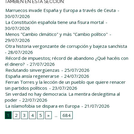
TAMBIÉN EN ESTA SECCIÓN:
Marruecos invade España y Europa a través de Ceuta
-
30/07/2026
La Constitución española tiene una fisura mortal
-
30/07/2026
Menos "Cambio climático" y más "Cambio político"
-
29/07/2026
Otra historia vergonzante de corrupción y bajeza sanchista
- 28/07/2026
Récord de impuestos; récord de abandono ¿Qué hacéis con
el dinero?
- 27/07/2026
Reclutando sinvergüenzas
- 25/07/2026
España ansía regenerarse
- 24/07/2026
Ferran Torres y la lección de un pueblo que quiere renacer
sin partidos políticos
- 23/07/2026
Sin verdad no hay democracia. La mentira deslegitima al
poder
- 22/07/2026
La islamofobia se dispara en Europa
- 21/07/2026
1
2
3
4
5
»
...
684