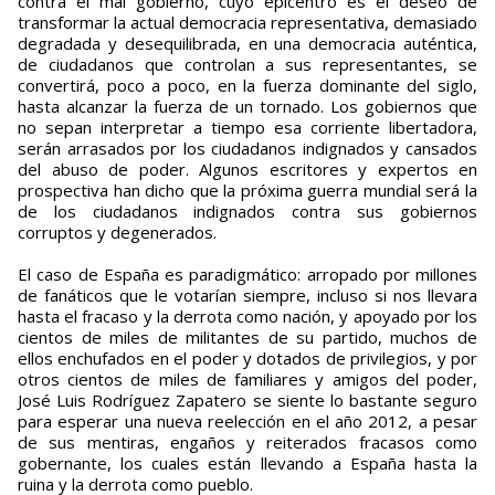
contra el mal gobierno, cuyo epicentro es el deseo de
transformar la actual democracia representativa, demasiado
degradada y desequilibrada, en una democracia auténtica,
de ciudadanos que controlan a sus representantes, se
convertirá, poco a poco, en la fuerza dominante del siglo,
hasta alcanzar la fuerza de un tornado. Los gobiernos que
no sepan interpretar a tiempo esa corriente libertadora,
serán arrasados por los ciudadanos indignados y cansados
del abuso de poder. Algunos escritores y expertos en
prospectiva han dicho que la próxima guerra mundial será la
de los ciudadanos indignados contra sus gobiernos
corruptos y degenerados.
El caso de España es paradigmático: arropado por millones
de fanáticos que le votarían siempre, incluso si nos llevara
hasta el fracaso y la derrota como nación, y apoyado por los
cientos de miles de militantes de su partido, muchos de
ellos enchufados en el poder y dotados de privilegios, y por
otros cientos de miles de familiares y amigos del poder,
José Luis Rodríguez Zapatero se siente lo bastante seguro
para esperar una nueva reelección en el año 2012, a pesar
de sus mentiras, engaños y reiterados fracasos como
gobernante, los cuales están llevando a España hasta la
ruina y la derrota como pueblo.