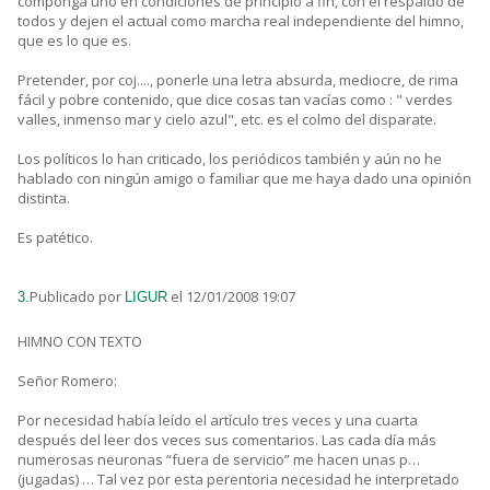
componga uno en condiciones de principio a fin, con el respaldo de
todos y dejen el actual como marcha real independiente del himno,
que es lo que es.
Pretender, por coj...., ponerle una letra absurda, mediocre, de rima
fácil y pobre contenido, que dice cosas tan vacías como : " verdes
valles, inmenso mar y cielo azul", etc. es el colmo del disparate.
Los políticos lo han criticado, los periódicos también y aún no he
hablado con ningún amigo o familiar que me haya dado una opinión
distinta.
Es patético.
Publicado por
el 12/01/2008 19:07
3.
LIGUR
HIMNO CON TEXTO
Señor Romero:
Por necesidad había leído el artículo tres veces y una cuarta
después del leer dos veces sus comentarios. Las cada día más
numerosas neuronas “fuera de servicio” me hacen unas p…
(jugadas) … Tal vez por esta perentoria necesidad he interpretado