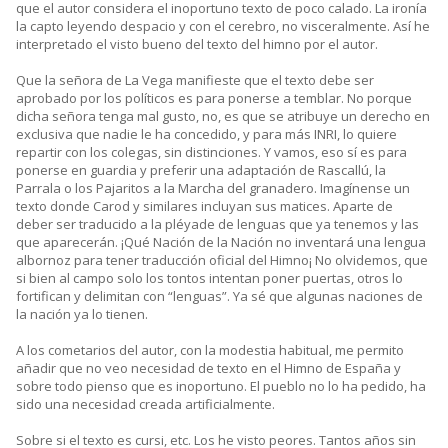
que el autor considera el inoportuno texto de poco calado. La ironía
la capto leyendo despacio y con el cerebro, no visceralmente. Así he
interpretado el visto bueno del texto del himno por el autor.
Que la señora de La Vega manifieste que el texto debe ser
aprobado por los políticos es para ponerse a temblar. No porque
dicha señora tenga mal gusto, no, es que se atribuye un derecho en
exclusiva que nadie le ha concedido, y para más INRI, lo quiere
repartir con los colegas, sin distinciones. Y vamos, eso sí es para
ponerse en guardia y preferir una adaptación de Rascallú, la
Parrala o los Pajaritos a la Marcha del granadero. Imagínense un
texto donde Carod y similares incluyan sus matices. Aparte de
deber ser traducido a la pléyade de lenguas que ya tenemos y las
que aparecerán. ¡Qué Nación de la Nación no inventará una lengua
albornoz para tener traducción oficial del Himno¡ No olvidemos, que
si bien al campo solo los tontos intentan poner puertas, otros lo
fortifican y delimitan con “lenguas”. Ya sé que algunas naciones de
la nación ya lo tienen.
A los cometarios del autor, con la modestia habitual, me permito
añadir que no veo necesidad de texto en el Himno de España y
sobre todo pienso que es inoportuno. El pueblo no lo ha pedido, ha
sido una necesidad creada artificialmente.
Sobre si el texto es cursi, etc. Los he visto peores. Tantos años sin