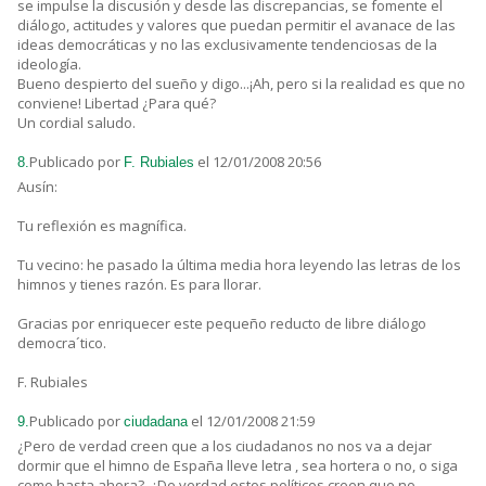
se impulse la discusión y desde las discrepancias, se fomente el
diálogo, actitudes y valores que puedan permitir el avanace de las
ideas democráticas y no las exclusivamente tendenciosas de la
ideología.
Bueno despierto del sueño y digo...¡Ah, pero si la realidad es que no
conviene! Libertad ¿Para qué?
Un cordial saludo.
Publicado por
el 12/01/2008 20:56
8.
F. Rubiales
Ausín:
Tu reflexión es magnífica.
Tu vecino: he pasado la última media hora leyendo las letras de los
himnos y tienes razón. Es para llorar.
Gracias por enriquecer este pequeño reducto de libre diálogo
democra´tico.
F. Rubiales
Publicado por
el 12/01/2008 21:59
9.
ciudadana
¿Pero de verdad creen que a los ciudadanos no nos va a dejar
dormir que el himno de España lleve letra , sea hortera o no, o siga
como hasta ahora?. ¿De verdad estos políticos creen que no