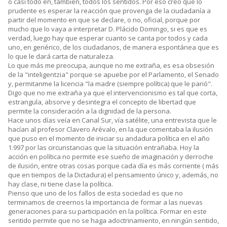
o casi todo en, también, todos los sentidos. Por eso creo que lo
prudente es esperar la reacción que provenga de la ciudadanía a
partir del momento en que se declare, o no, oficial, porque por
mucho que lo vaya a interpretar D. Plácido Domingo, si es que es
verdad, luego hay que esperar cuanto se canta por todos y cada
uno, en genérico, de los ciudadanos, de manera espontánea que es
lo que le dará carta de naturaleza.
Lo que más me preocupa, aunque no me extraña, es esa obsesión
de la "inteligentzia" porque se apuebe por el Parlamento, el Senado
y, permitanme la licencia "la madre (siempre política) que le parió".
Digo que no me extraña ya que el intervencionismo es tal que corta,
estrangula, absorve y desintegra el concepto de libertad que
permite la consideración a la dignidad de la persona.
Hace unos días veía en Canal Sur, vía satélite, una entrevista que le
hacían al profesor Clavero Arévalo, en la que comentaba la ilusión
que puso en el momento de iniciar su andadura política en el año
1.997 por las circunstancias que la situación entrañaba. Hoy la
acción en política no permite ese sueño de imaginación y derroche
de ilusión, entre otras cosas porque cada día es más corriente ( más
que en tiempos de la Dictadura) el pensamiento único y, además, no
hay clase, ni tiene clase la política.
Pienso que uno de los fallos de esta sociedad es que no
terminamos de creernos la importancia de formar a las nuevas
generaciones para su participación en la política. Formar en este
sentido permite que no se haga adoctrinamiento, en ningún sentido,