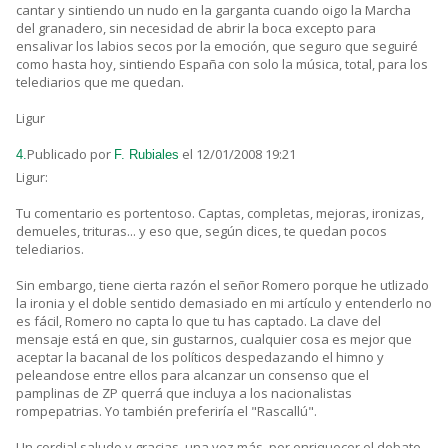
cantar y sintiendo un nudo en la garganta cuando oigo la Marcha
del granadero, sin necesidad de abrir la boca excepto para
ensalivar los labios secos por la emoción, que seguro que seguiré
como hasta hoy, sintiendo España con solo la música, total, para los
telediarios que me quedan.
Ligur
Publicado por
el 12/01/2008 19:21
4.
F. Rubiales
Ligur:
Tu comentario es portentoso. Captas, completas, mejoras, ironizas,
demueles, trituras... y eso que, según dices, te quedan pocos
telediarios.
Sin embargo, tiene cierta razón el señor Romero porque he utlizado
la ironia y el doble sentido demasiado en mi artículo y entenderlo no
es fácil, Romero no capta lo que tu has captado. La clave del
mensaje está en que, sin gustarnos, cualquier cosa es mejor que
aceptar la bacanal de los políticos despedazando el himno y
peleandose entre ellos para alcanzar un consenso que el
pamplinas de ZP querrá que incluya a los nacionalistas
rompepatrias. Yo también preferiría el "Rascallú".
Un cordial saludo y gracias, una vez más, por enriquecer el debate