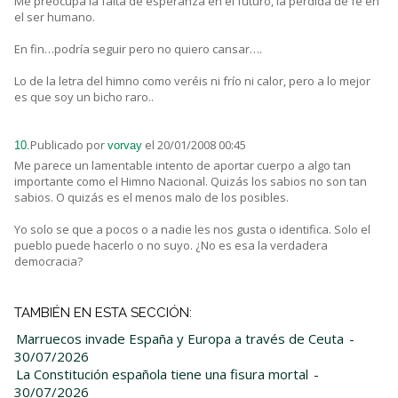
Me preocupa la falta de esperanza en el futuro, la perdida de fe en
el ser humano.
En fin…podría seguir pero no quiero cansar….
Lo de la letra del himno como veréis ni frío ni calor, pero a lo mejor
es que soy un bicho raro..
Publicado por
el 20/01/2008 00:45
10.
vorvay
Me parece un lamentable intento de aportar cuerpo a algo tan
importante como el Himno Nacional. Quizás los sabios no son tan
sabios. O quizás es el menos malo de los posibles.
Yo solo se que a pocos o a nadie les nos gusta o identifica. Solo el
pueblo puede hacerlo o no suyo. ¿No es esa la verdadera
democracia?
TAMBIÉN EN ESTA SECCIÓN:
Marruecos invade España y Europa a través de Ceuta
-
30/07/2026
La Constitución española tiene una fisura mortal
-
30/07/2026