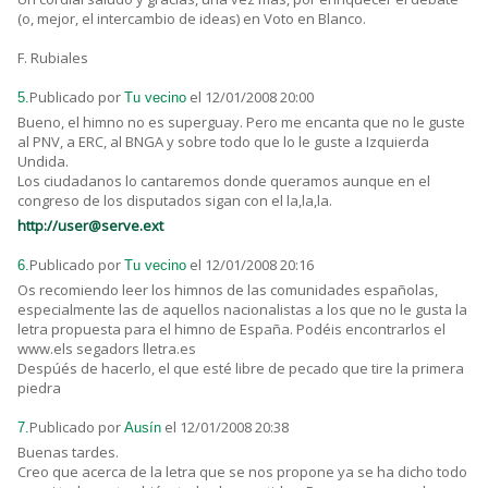
(o, mejor, el intercambio de ideas) en Voto en Blanco.
F. Rubiales
Publicado por
el 12/01/2008 20:00
5.
Tu vecino
Bueno, el himno no es superguay. Pero me encanta que no le guste
al PNV, a ERC, al BNGA y sobre todo que lo le guste a Izquierda
Undida.
Los ciudadanos lo cantaremos donde queramos aunque en el
congreso de los disputados sigan con el la,la,la.
http://user@serve.ext
Publicado por
el 12/01/2008 20:16
6.
Tu vecino
Os recomiendo leer los himnos de las comunidades españolas,
especialmente las de aquellos nacionalistas a los que no le gusta la
letra propuesta para el himno de España. Podéis encontrarlos el
www.els segadors lletra.es
Despúés de hacerlo, el que esté libre de pecado que tire la primera
piedra
Publicado por
el 12/01/2008 20:38
7.
Ausín
Buenas tardes.
Creo que acerca de la letra que se nos propone ya se ha dicho todo