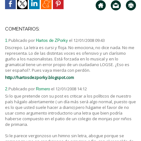
COMENTARIOS:
Publicado por
el 12/01/2008 09:43
1.
Hartos de ZPorky
Discrepo. La letra es cursi y floja. No emociona, no dice nada. No me
representa. Lo de las distintas voces es ofensivo y un clarísimo
guiño a los nazionalistas. Está forzada en lo musical y en lo
gramatical tiene un error propio de un ciudadano LOGSE. ¿Eso es
ser español?. Pues vaya mierda con perdón.
http://hartosdezporky.blogspot.com
Publicado por
el 12/01/2008 14:12
2.
Romero
Si lo que pretende con su post es criticar a los políticos de nuestro
país hágalo abiertamente ( un día más será algo normal, puesto que
es lo que usted suele hacer a diario) pero hágame el favor de no
usar como argumento introductorio una letra que bien podría
haberse compuesto en el patio de un colegio de monjas por niños
de primaria.
Si le parece vergonzoso un himno sin letra, abogue porque se