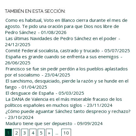
TAMBIÉN EN ESTA SECCIÓN:
Como es habitual, Voto en Blanco cierra durante el mes de
agosto. Te pido una oración para que Dios nos libre de
Pedro Sánchez
- 01/08/2026
Las últimas Navidades de Pedro Sánchez en el poder
-
24/12/2025
Comité Federal socialista, castrado y trucado
- 05/07/2025
España es grande cuando se enfrenta a sus enemigos
-
26/06/2025
Francisco se fue sin pedir perdón a los pueblos aplastados
por el socialismo
- 23/04/2025
El sanchismo, desquiciado, pierde la razón y se hunde en el
fango
- 01/04/2025
El desguace de España
- 05/03/2025
La DANA de Valencia es el más miserable fracaso de los
políticos españoles en muchos siglos
- 23/11/2024
¿Cómo puede aguantar Sánchez tanto desprecio y rechazo?
- 23/10/2024
Maduro tiene que ser depuesto
- 09/09/2024
1
2
3
4
5
»
...
10