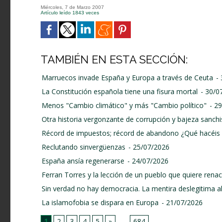
Miércoles, 7 de Marzo 2007
Artículo leído 1843 veces
TAMBIÉN EN ESTA SECCIÓN:
Marruecos invade España y Europa a través de Ceuta
-
La Constitución española tiene una fisura mortal
- 30/0
Menos "Cambio climático" y más "Cambio político"
- 2
Otra historia vergonzante de corrupción y bajeza sanchi
Récord de impuestos; récord de abandono ¿Qué hacéis 
Reclutando sinvergüenzas
- 25/07/2026
España ansía regenerarse
- 24/07/2026
Ferran Torres y la lección de un pueblo que quiere renace
Sin verdad no hay democracia. La mentira deslegitima a
La islamofobia se dispara en Europa
- 21/07/2026
1
2
3
4
5
»
...
684