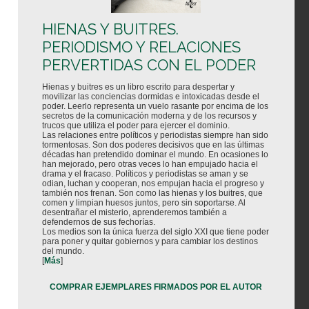
HIENAS Y BUITRES.
PERIODISMO Y RELACIONES
PERVERTIDAS CON EL PODER
Hienas y buitres es un libro escrito para despertar y
movilizar las conciencias dormidas e intoxicadas desde el
poder. Leerlo representa un vuelo rasante por encima de los
secretos de la comunicación moderna y de los recursos y
trucos que utiliza el poder para ejercer el dominio.
Las relaciones entre políticos y periodistas siempre han sido
tormentosas. Son dos poderes decisivos que en las últimas
décadas han pretendido dominar el mundo. En ocasiones lo
han mejorado, pero otras veces lo han empujado hacia el
drama y el fracaso. Políticos y periodistas se aman y se
odian, luchan y cooperan, nos empujan hacia el progreso y
también nos frenan. Son como las hienas y los buitres, que
comen y limpian huesos juntos, pero sin soportarse. Al
desentrañar el misterio, aprenderemos también a
defendernos de sus fechorías.
Los medios son la única fuerza del siglo XXI que tiene poder
para poner y quitar gobiernos y para cambiar los destinos
del mundo.
[
Más
]
COMPRAR EJEMPLARES FIRMADOS POR EL AUTOR