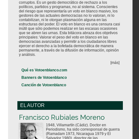
corruptos. Es un gesto democrático de rechazo a los
políticos, partidos y programas, no al sistema. Conscientes
del riesgo que representaría un voto en blanco masivo, los
gestores de las actuales democracias no lo valoran, ni lo
contabilizan, ni le otorgan plasmación alguna en las
estructuras del poder. El voto en blanco es una censura casi
inútil que sólo podemos realizar en las escasas ocasiones
que se abren las urnas. Esta bitácora abraza dos objetivos
principales: Valorar el peso del voto en blanco en las
democracias avanzadas y permitir a los ciudadanos libres
ejercer el derecho a la bofetada democrática de manera
permanente, a través de la difusión de información, opinión
y análisis.
[más]
Qué es Votoenblanco.com
Banners de Votoenblanco
Canción de Votoenblanco
EL AUTOR
Votoenblanco.com
Francisco Rubiales Moreno
1948, Villamartín (Cádiz). Doctor en
Periodismo, ha sido corresponsal de guerra
(Ramadam 1973, Nicaragua 1979 y El
Salvador 1980), director de las