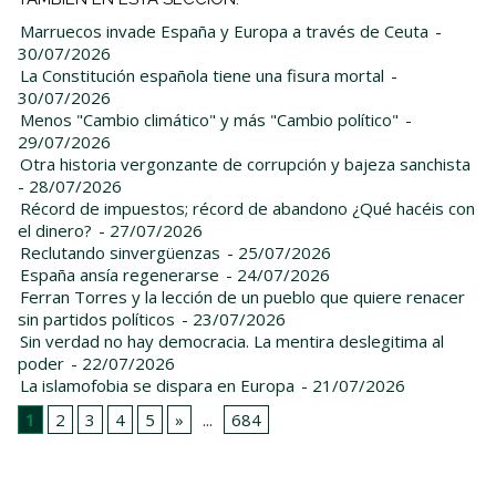
Marruecos invade España y Europa a través de Ceuta
-
30/07/2026
La Constitución española tiene una fisura mortal
-
30/07/2026
Menos "Cambio climático" y más "Cambio político"
-
29/07/2026
Otra historia vergonzante de corrupción y bajeza sanchista
- 28/07/2026
Récord de impuestos; récord de abandono ¿Qué hacéis con
el dinero?
- 27/07/2026
Reclutando sinvergüenzas
- 25/07/2026
España ansía regenerarse
- 24/07/2026
Ferran Torres y la lección de un pueblo que quiere renacer
sin partidos políticos
- 23/07/2026
Sin verdad no hay democracia. La mentira deslegitima al
poder
- 22/07/2026
La islamofobia se dispara en Europa
- 21/07/2026
1
2
3
4
5
»
...
684