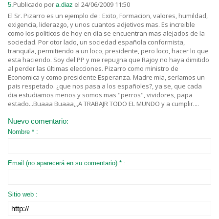
Publicado por
el 24/06/2009 11:50
5.
a.diaz
El Sr. Pizarro es un ejemplo de : Exito, Formacion, valores, humildad,
exigencia, liderazgo, y unos cuantos adjetivos mas. Es increible
como los politicos de hoy en día se encuentran mas alejados de la
sociedad. Por otor lado, un sociedad española conformista,
tranquila, permitiendo a un loco, presidente, pero loco, hacer lo que
esta haciendo. Soy del PP y me repugna que Rajoy no haya dimitido
al perder las últimas elecciones. Pizarro como ministro de
Economica y como presidente Esperanza. Madre mia, seríamos un
pais respetado. ¿que nos pasa a los españoles?, ya se, que cada
dia estudiamos menos y somos mas "perros", vividores, papa
estado...Buaaa Buaaa,,,A TRABAJR TODO EL MUNDO y a cumplir....
Nuevo comentario:
Nombre * :
Email (no aparecerá en su comentario) * :
Sitio web :