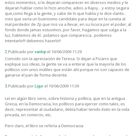
estos momentos, si le dejaran comparecer en diversos medios y le
dejaran hablar como lo hizo anoche, adios a Rajoy... y estoy segura
que,como llega a la gente, y sabe de lo que habla y lo dice clarito..
creo que sería un buenisimo candidato para dejar en la cuneta al
mal perdedor de Zp que nos va a llevar, en su locura por el poder, al
fondo donde jamas estuvimos..por favor, hagamos que salga a la
luz, hablemos de él.. pidamos que comparezca.. podemos
intentarlo!!! debemos hacerlo!!
Publicado por
el 10/06/2009 11:29
2.
vanlop
Coincido con la apreciación de Teresa. Si dejan a Pizarro que
explique sus ideas, la gente se va a enterar que la mayoría de los
políticos son unos inútiles que están ahí porque no son capaces de
ganarse el pan de forma decente.
Publicado por
el 10/06/2009 11:39
3.
Ligur
Leí en algún libro serio, sobre historia y política, que en la antigua
Grecia, en la Democracia, los políticos para ejercer como tales, es
decir, representar al ciudadano, debía haber tenido éxito en la vida
privada, en comercio, etc.
Pero claro, el libro se refería a Democracia.