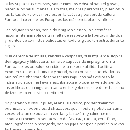
Ni las supuestas certezas, sometimientos y disciplinas religiosas,
hacen a los musulmanes Islamistas, mejores personas y pueblos, ni
las faltas de valores morales, en la caótica y pervertida cultura
Europea, hacen de los Europeos los más endiablados infieles.
Las religiones todas, han sido y siguen siendo, la sistemática
historia interminable de una falta de respeto a la libertad individual,
y fuentes de conflictos belicistas en todo el globo terrestre, durante
siglos.
Ni la derecha de ínfulas, rancias y casposas, ni la izquierda utópica
demagógica y filibustera, han sido capaces de impregnar en la
Europa de los pueblos, sentido de la responsabilidad política,
económica, social , humana y moral, para con sus conciudadanos.
Aun así, me ahorrare desahogar mis impulsos más críticos y la
indignación que me lleva a escribir sobre lo que ha venido siendo
las políticas de inmigración tanto en los gobiernos de derecha como
de izquierda en el viejo continente.
No pretendo sustituir pues, el análisis crítico, por sentimientos
buenistas emocionales, disfrazados, que impiden y obstaculizan a
veces, el afán de buscar la verdad y la razón. Igualmente me
importa un pimiento ser tachado de fascista, racista, xenófobo,
ateo, agnósticos o renegado, por los pijos-progres o por los nuevos
fachas-reconvenidos.