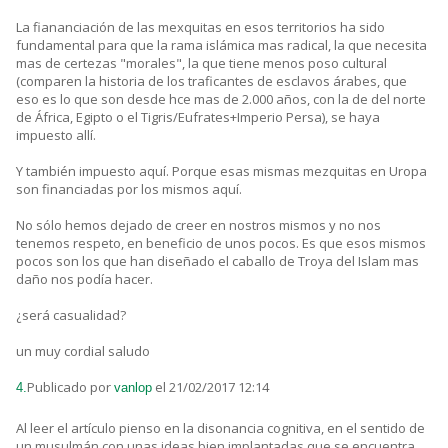
La fiananciación de las mexquitas en esos territorios ha sido
fundamental para que la rama islámica mas radical, la que necesita
mas de certezas "morales", la que tiene menos poso cultural
(comparen la historia de los traficantes de esclavos árabes, que
eso es lo que son desde hce mas de 2.000 años, con la de del norte
de África, Egipto o el Tigris/Eufrates+Imperio Persa), se haya
impuesto allí.
Y también impuesto aquí. Porque esas mismas mezquitas en Uropa
son financiadas por los mismos aquí.
No sólo hemos dejado de creer en nostros mismos y no nos
tenemos respeto, en beneficio de unos pocos. Es que esos mismos
pocos son los que han diseñado el caballo de Troya del Islam mas
daño nos podía hacer.
¿será casualidad?
un muy cordial saludo
Publicado por
el 21/02/2017 12:14
4.
vanlop
Al leer el artículo pienso en la disonancia cognitiva, en el sentido de
un musulmán con unas ideas bien implantadas que se encuentra