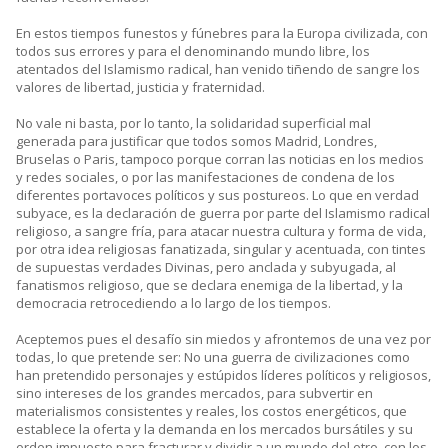
En estos tiempos funestos y fúnebres para la Europa civilizada, con
todos sus errores y para el denominando mundo libre, los
atentados del Islamismo radical, han venido tiñendo de sangre los
valores de libertad, justicia y fraternidad.
No vale ni basta, por lo tanto, la solidaridad superficial mal
generada para justificar que todos somos Madrid, Londres,
Bruselas o Paris, tampoco porque corran las noticias en los medios
y redes sociales, o por las manifestaciones de condena de los
diferentes portavoces políticos y sus postureos. Lo que en verdad
subyace, es la declaración de guerra por parte del Islamismo radical
religioso, a sangre fría, para atacar nuestra cultura y forma de vida,
por otra idea religiosas fanatizada, singular y acentuada, con tintes
de supuestas verdades Divinas, pero anclada y subyugada, al
fanatismos religioso, que se declara enemiga de la libertad, y la
democracia retrocediendo a lo largo de los tiempos.
Aceptemos pues el desafío sin miedos y afrontemos de una vez por
todas, lo que pretende ser: No una guerra de civilizaciones como
han pretendido personajes y estúpidos líderes políticos y religiosos,
sino intereses de los grandes mercados, para subvertir en
materialismos consistentes y reales, los costos energéticos, que
establece la oferta y la demanda en los mercados bursátiles y su
orden impuesto para fracturar y dividir a un mundo del otro, con los