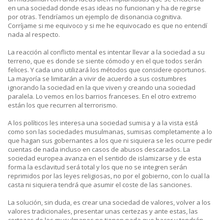
en una sociedad donde esas ideas no funcionan y ha de regirse
por otras. Tendríamos un ejemplo de disonancia cognitiva.
Corríjame si me equivoco y si me he equivocado es que no entendí
nada al respecto.
La reacción al conflicto mental es intentar llevar a la sociedad a su
terreno, que es donde se siente cómodo y en el que todos serán
felices. Y cada uno utilizará los métodos que considere oportunos.
La mayoría se limitarán a vivir de acuerdo a sus costumbres
ignorando la sociedad en la que viven y creando una sociedad
paralela. Lo vemos en los barrios franceses. En el otro extremo
están los que recurren al terrorismo.
A los políticos les interesa una sociedad sumisa y a la vista está
como son las sociedades musulmanas, sumisas completamente a lo
que hagan sus gobernantes a los que ni siquiera se les ocurre pedir
cuentas de nada incluso en casos de abusos descarados. La
sociedad europea avanza en el sentido de islamizarse y de esta
forma la esclavitud será total y los que no se integren serán
reprimidos por las leyes religiosas, no por el gobierno, con lo cual la
casta ni siquiera tendrá que asumir el coste de las sanciones.
La solución, sin duda, es crear una sociedad de valores, volver a los
valores tradicionales, presentar unas certezas y ante estas, las