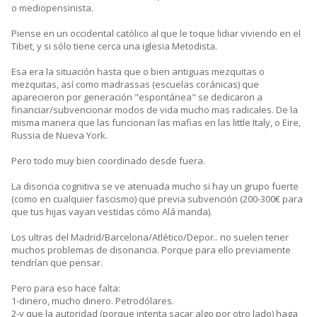
o mediopensinista.
Piense en un occidental católico al que le toque lidiar viviendo en el
Tibet, y si sólo tiene cerca una iglesia Metodista.
Esa era la situación hasta que o bien antiguas mezquitas o
mezquitas, así como madrassas (escuelas coránicas) que
aparecieron por generación "espontánea" se dedicaron a
financiar/subvencionar modos de vida mucho mas radicales. De la
misma manera que las funcionan las mafias en las little Italy, o Eire,
Russia de Nueva York.
Pero todo muy bien coordinado desde fuera.
La disoncia cognitiva se ve atenuada mucho si hay un grupo fuerte
(como en cualquier fascismo) que previa subvención (200-300€ para
que tus hijas vayan vestidas cómo Alá manda).
Los ultras del Madrid/Barcelona/Atlético/Depor.. no suelen tener
muchos problemas de disonancia. Porque para ello previamente
tendrían que pensar.
Pero para eso hace falta:
1-dinero, mucho dinero. Petrodólares.
2-y que la autoridad (porque intenta sacar algo por otro lado) haga