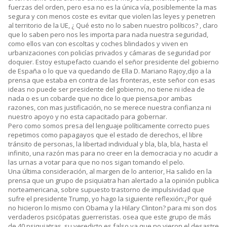
fuerzas del orden, pero esa no es la única vía, posiblemente la mas
segura y con menos coste es evitar que violen las leyes y penetren
al territorio de la UE, ¿ Qué esto no lo saben nuestro políticos? , claro
que lo saben pero nos les importa para nada nuestra seguridad,
como ellos van con escoltas y coches blindados y viven en
urbanizaciones con policías privados y cámaras de seguridad por
doquier. Estoy estupefacto cuando el señor presidente del gobierno
de España o lo que va quedando de Ella D. Mariano Rajoy,dijo a la
prensa que estaba en contra de las fronteras, este señor con esas
ideas no puede ser presidente del gobierno, no tiene ni idea de
nada o es un cobarde que no dice lo que piensa,por ambas
razones, con mas justificación, no se merece nuestra confianza ni
nuestro apoyo y no esta capacitado para gobernar.
Pero como somos presa del lenguaje políticamente correcto pues
repetimos como papagayos que el estado de derechos, el libre
tránsito de personas, la libertad individual y bla, bla, bla, hasta el
infinito, una razón mas para no creer en la democracia y no acudir a
las urnas a votar para que no nos sigan tomando el pelo.
Una última consideración, al margen de lo anterior, Ha salido en la
prensa que un grupo de psiquiatra han alertado a la opinión publica
norteamericana, sobre supuesto trastorno de impulsividad que
sufre el presidente Trump, yo hago la siguiente reflexión:¿Por qué
no hicieron lo mismo con Obama y la Hilary Clinton? para mi son dos
verdaderos psicópatas guerreristas. osea que este grupo de más
de 40 psiquiatras, su veredicto es falso ya que no vieron el desastre