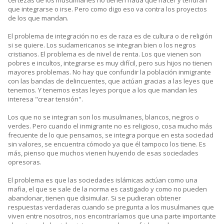
certezas de los musulmanes no tienen nada que hacer y tendrán
que integrarse o irse. Pero como digo eso va contra los proyectos
de los que mandan.
El problema de integración no es de raza es de cultura o de religión
si se quiere. Los sudamericanos se integran bien o los negros
cristianos. El problema es de nivel de renta. Los que vienen son
pobres e incultos, integrarse es muy difícil, pero sus hijos no tienen
mayores problemas. No hay que confundir la población inmigrante
con las bandas de delincuentes, que actúan gracias a las leyes que
tenemos. Y tenemos estas leyes porque a los que mandan les
interesa "crear tensión".
Los que no se integran son los musulmanes, blancos, negros o
verdes. Pero cuando el inmigrante no es religioso, cosa mucho más
frecuente de lo que pensamos, se integra porque en esta sociedad
sin valores, se encuentra cómodo ya que él tampoco los tiene. Es
más, pienso que muchos vienen huyendo de esas sociedades
opresoras.
El problema es que las sociedades islámicas actúan como una
mafia, el que se sale de la norma es castigado y como no pueden
abandonar, tienen que disimular. Si se pudieran obtener
respuestas verdaderas cuando se pregunta a los musulmanes que
viven entre nosotros, nos encontraríamos que una parte importante