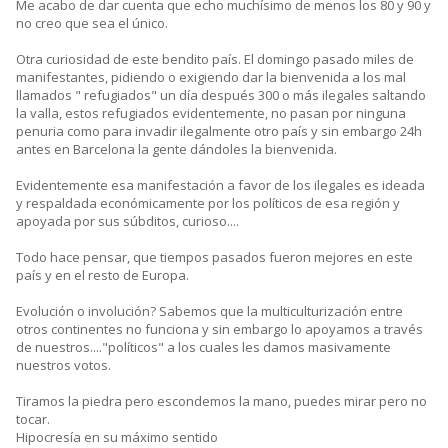
Me acabo de dar cuenta que echo muchísimo de menos los 80 y 90 y
no creo que sea el único.
Otra curiosidad de este bendito país. El domingo pasado miles de
manifestantes, pidiendo o exigiendo dar la bienvenida a los mal
llamados " refugiados" un día después 300 o más ilegales saltando
la valla, estos refugiados evidentemente, no pasan por ninguna
penuria como para invadir ilegalmente otro país y sin embargo 24h
antes en Barcelona la gente dándoles la bienvenida.
Evidentemente esa manifestación a favor de los ilegales es ideada
y respaldada económicamente por los políticos de esa región y
apoyada por sus súbditos, curioso....
Todo hace pensar, que tiempos pasados fueron mejores en este
país y en el resto de Europa.
Evolución o involución? Sabemos que la multiculturización entre
otros continentes no funciona y sin embargo lo apoyamos a través
de nuestros...."políticos" a los cuales les damos masivamente
nuestros votos.
Tiramos la piedra pero escondemos la mano, puedes mirar pero no
tocar.
Hipocresía en su máximo sentido