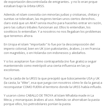
de exportación descontrolada de emigrantes.. y no lo eran prque
estaban bajo la órbita URSS.
Además el islam coexistía con minorías judias y cristianas, chiitas y
sunitas se toleraban, las mujeres tenían unos ciertos derechos..
claro está que un AK47 servía mucho para hacerles entrar en razón,
pero las culturs tribales funcionan así. Ellos lo entendían, los
sovéticos lo entendían. Y a nosotros no nos llegaban los problemas
que tenemos ahora.
En Uropa el islam "importado" lo fue por la descomposición del
imperio colonial, bien en UK (con pakistaníes, árabes..) o en Francia
con magrebíes, o en Holanda con indonesios y aledaños.
Y si los aceptaron fue cómo contrapartida (no fue gratis) a seguir
manteniendo como metrópoli una cierta influencia en las ya
excolonias.
Fue la caida de la URSS la que precipitó que básicamente USA y UK
(la casta, la "élite", esa que juega con nosotros cómo le da la gana) a
reconquistar COMO FUERA el territorio donde la URSS había influido.
Y usaron cómo CABALLO DE TROYA al Islam Whabita made in La
Meca, y monarquias árabes al uso. Además se ahorraban la pasta
porque ellos, los petrodolares ponían la pasta.