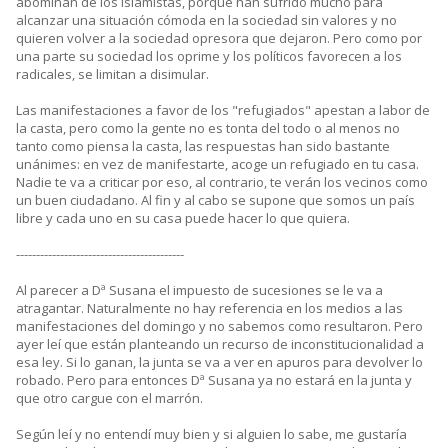
abominan de los islamistas, porque han sufrido mucho para
alcanzar una situación cómoda en la sociedad sin valores y no
quieren volver a la sociedad opresora que dejaron. Pero como por
una parte su sociedad los oprime y los políticos favorecen a los
radicales, se limitan a disimular.
Las manifestaciones a favor de los "refugiados" apestan a labor de
la casta, pero como la gente no es tonta del todo o al menos no
tanto como piensa la casta, las respuestas han sido bastante
unánimes: en vez de manifestarte, acoge un refugiado en tu casa.
Nadie te va a criticar por eso, al contrario, te verán los vecinos como
un buen ciudadano. Al fin y al cabo se supone que somos un país
libre y cada uno en su casa puede hacer lo que quiera.
------------------------------------------
Al parecer a Dª Susana el impuesto de sucesiones se le va a
atragantar. Naturalmente no hay referencia en los medios a las
manifestaciones del domingo y no sabemos como resultaron. Pero
ayer leí que están planteando un recurso de inconstitucionalidad a
esa ley. Si lo ganan, la junta se va a ver en apuros para devolver lo
robado. Pero para entonces Dª Susana ya no estará en la junta y
que otro cargue con el marrón.
Según leí y no entendí muy bien y si alguien lo sabe, me gustaría