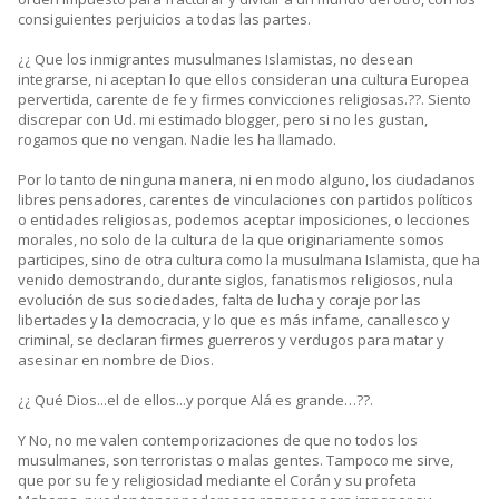
consiguientes perjuicios a todas las partes.
¿¿ Que los inmigrantes musulmanes Islamistas, no desean
integrarse, ni aceptan lo que ellos consideran una cultura Europea
pervertida, carente de fe y firmes convicciones religiosas.??. Siento
discrepar con Ud. mi estimado blogger, pero si no les gustan,
rogamos que no vengan. Nadie les ha llamado.
Por lo tanto de ninguna manera, ni en modo alguno, los ciudadanos
libres pensadores, carentes de vinculaciones con partidos políticos
o entidades religiosas, podemos aceptar imposiciones, o lecciones
morales, no solo de la cultura de la que originariamente somos
participes, sino de otra cultura como la musulmana Islamista, que ha
venido demostrando, durante siglos, fanatismos religiosos, nula
evolución de sus sociedades, falta de lucha y coraje por las
libertades y la democracia, y lo que es más infame, canallesco y
criminal, se declaran firmes guerreros y verdugos para matar y
asesinar en nombre de Dios.
¿¿ Qué Dios...el de ellos...y porque Alá es grande…??.
Y No, no me valen contemporizaciones de que no todos los
musulmanes, son terroristas o malas gentes. Tampoco me sirve,
que por su fe y religiosidad mediante el Corán y su profeta