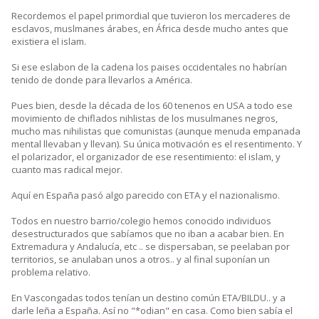
Recordemos el papel primordial que tuvieron los mercaderes de
esclavos, muslmanes árabes, en África desde mucho antes que
existiera el islam.
Si ese eslabon de la cadena los paises occidentales no habrían
tenido de donde para llevarlos a América.
Pues bien, desde la década de los 60 tenenos en USA a todo ese
movimiento de chiflados nihlistas de los musulmanes negros,
mucho mas nihilistas que comunistas (aunque menuda empanada
mental llevaban y llevan). Su única motivación es el resentimento. Y
el polarizador, el organizador de ese resentimiento: el islam, y
cuanto mas radical mejor.
Aquí en España pasó algo parecido con ETA y el nazionalismo.
Todos en nuestro barrio/colegio hemos conocido individuos
desestructurados que sabíamos que no iban a acabar bien. En
Extremadura y Andalucía, etc .. se dispersaban, se peelaban por
territorios, se anulaban unos a otros.. y al final suponían un
problema relativo.
En Vascongadas todos tenían un destino común ETA/BILDU.. y a
darle leña a España. Así no "*odian" en casa. Como bien sabía el