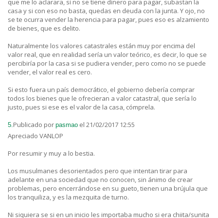
que me lo aclarara, si no se tiene dinero para pagar, subastan la
casa y si con eso no basta, quedas en deuda con la junta. Y ojo, no
se te ocurra vender la herencia para pagar, pues eso es alzamiento
de bienes, que es delito.
Naturalmente los valores catastrales están muy por encima del
valor real, que en realidad sería un valor teórico, es decir, lo que se
percibiría por la casa si se pudiera vender, pero como no se puede
vender, el valor real es cero.
Si esto fuera un país democrático, el gobierno debería comprar
todos los bienes que le ofrecieran a valor catastral, que sería lo
justo, pues si ese es el valor de la casa, cómprela.
Publicado por
el 21/02/2017 12:55
5.
pasmao
Apreciado VANLOP
Por resumir y muy a lo bestia.
Los musulmanes desorientados pero que intentan tirar para
adelante en una sociedad que no conocen, sin ánimo de crear
problemas, pero encerrándose en su gueto, tienen una brújula que
los tranquiliza, y es la mezquita de turno.
Ni siquiera se si en un inicio les importaba mucho si era chiita/sunita