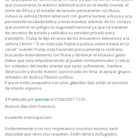
que ocasionaron la anterior administración en el medio oriente, el
norte de África y el estadio de tensión permanente con Rusia,
incluso la señora Clinton amenazó con guerra nuclear a Rusia y una
persistente escalada bélica a nivel mundial, además de los correos
que pusieron en peligro la seguridad nacional ya que se trataban
de secretos de estado y utilizaba su servidor privado para
trasmitirlo, Trump le dijo en unos de los encuentros televisivos a la
señora Clinton " Si en este país hubiera justicia usted estaría en la
carcel" cuando Trump esta haciendo precisamente lo contrario,
buscando entendimiento con Rusia y disminuir el excesivo gasto
militar que esta empobreciendo al pueblo norteamericano y retirar
los soldados del medio oriente que tanto sufrimiento , hambre,
destrucción y éxodo masivo a provocado en Siria, al apoyar grupos
armados de dudosa filiación política.
Para mi estos psiquiatra son unos gilipollas que están al servicios
de interés espurios.
Publicado por
el 21/02/2017 11:55
3.
pasmao
Buenos días Don Francisco
Excelente instrospección.
Evidentemente si no nos respetamos nosotros mismos será
imposible que otros nos respeten. Estén dentro (refugiados,