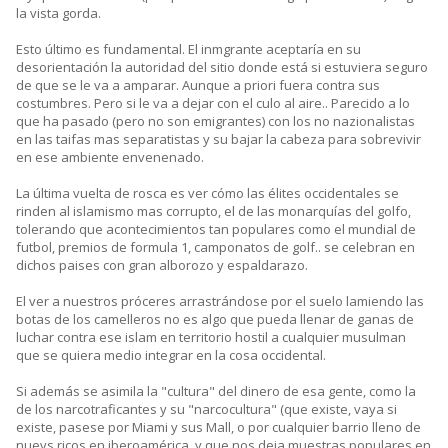
la vista gorda.
Esto último es fundamental. El inmgrante aceptaría en su
desorientación la autoridad del sitio donde está si estuviera seguro
de que se le va a amparar. Aunque a priori fuera contra sus
costumbres. Pero si le va a dejar con el culo al aire.. Parecido a lo
que ha pasado (pero no son emigrantes) con los no nazionalistas
en las taifas mas separatistas y su bajar la cabeza para sobrevivir
en ese ambiente envenenado.
La última vuelta de rosca es ver cómo las élites occidentales se
rinden al islamismo mas corrupto, el de las monarquías del golfo,
tolerando que acontecimientos tan populares como el mundial de
futbol, premios de formula 1, camponatos de golf.. se celebran en
dichos paises con gran alborozo y espaldarazo.
El ver a nuestros próceres arrastrándose por el suelo lamiendo las
botas de los camelleros no es algo que pueda llenar de ganas de
luchar contra ese islam en territorio hostil a cualquier musulman
que se quiera medio integrar en la cosa occidental.
Si además se asimila la "cultura" del dinero de esa gente, como la
de los narcotraficantes y su "narcocultura" (que existe, vaya si
existe, pasese por Miami y sus Mall, o por cualquier barrio lleno de
nuevs ricos en iberoamérica, y que nos deja muestras populares en