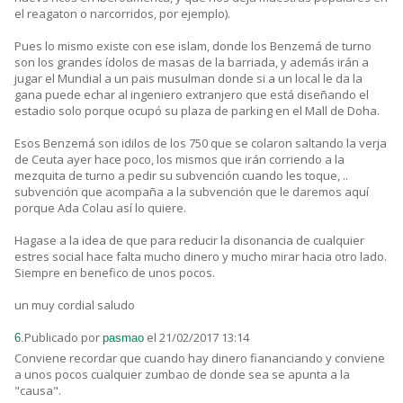
el reagaton o narcorridos, por ejemplo).
Pues lo mismo existe con ese islam, donde los Benzemá de turno
son los grandes ídolos de masas de la barriada, y además irán a
jugar el Mundial a un pais musulman donde si a un local le da la
gana puede echar al ingeniero extranjero que está diseñando el
estadio solo porque ocupó su plaza de parking en el Mall de Doha.
Esos Benzemá son idilos de los 750 que se colaron saltando la verja
de Ceuta ayer hace poco, los mismos que irán corriendo a la
mezquita de turno a pedir su subvención cuando les toque, ..
subvención que acompaña a la subvención que le daremos aquí
porque Ada Colau así lo quiere.
Hagase a la idea de que para reducir la disonancia de cualquier
estres social hace falta mucho dinero y mucho mirar hacia otro lado.
Siempre en benefico de unos pocos.
un muy cordial saludo
Publicado por
el 21/02/2017 13:14
6.
pasmao
Conviene recordar que cuando hay dinero fiananciando y conviene
a unos pocos cualquier zumbao de donde sea se apunta a la
"causa".