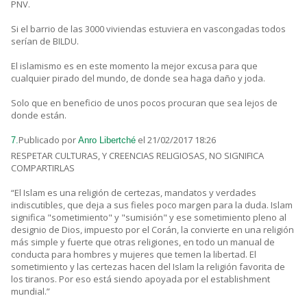
PNV.
Si el barrio de las 3000 viviendas estuviera en vascongadas todos
serían de BILDU.
El islamismo es en este momento la mejor excusa para que
cualquier pirado del mundo, de donde sea haga daño y joda.
Solo que en beneficio de unos pocos procuran que sea lejos de
donde están.
Publicado por
el 21/02/2017 18:26
7.
Anro Libertché
RESPETAR CULTURAS, Y CREENCIAS RELIGIOSAS, NO SIGNIFICA
COMPARTIRLAS
“El Islam es una religión de certezas, mandatos y verdades
indiscutibles, que deja a sus fieles poco margen para la duda. Islam
significa "sometimiento" y "sumisión" y ese sometimiento pleno al
designio de Dios, impuesto por el Corán, la convierte en una religión
más simple y fuerte que otras religiones, en todo un manual de
conducta para hombres y mujeres que temen la libertad. El
sometimiento y las certezas hacen del Islam la religión favorita de
los tiranos. Por eso está siendo apoyada por el establishment
mundial.”