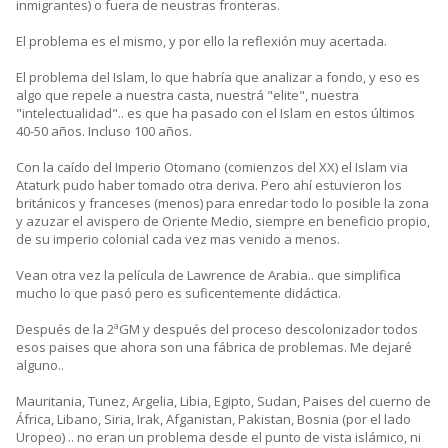
inmigrantes) o fuera de neustras fronteras.
El problema es el mismo, y por ello la reflexión muy acertada.
El problema del Islam, lo que habría que analizar a fondo, y eso es
algo que repele a nuestra casta, nuestrá "elite", nuestra
"intelectualidad".. es que ha pasado con el Islam en estos últimos
40-50 años. Incluso 100 años.
Con la caído del Imperio Otomano (comienzos del XX) el Islam via
Ataturk pudo haber tomado otra deriva. Pero ahí estuvieron los
británicos y franceses (menos) para enredar todo lo posible la zona
y azuzar el avispero de Oriente Medio, siempre en beneficio propio,
de su imperio colonial cada vez mas venido a menos.
Vean otra vez la película de Lawrence de Arabia.. que simplifica
mucho lo que pasó pero es suficentemente didáctica.
Después de la 2ªGM y después del proceso descolonizador todos
esos paises que ahora son una fábrica de problemas. Me dejaré
alguno..
Mauritania, Tunez, Argelia, Libia, Egipto, Sudan, Paises del cuerno de
África, Libano, Siria, Irak, Afganistan, Pakistan, Bosnia (por el lado
Uropeo) .. no eran un problema desde el punto de vista islámico, ni