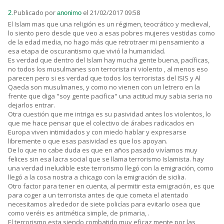
Publicado por
el 21/02/2017 09:58
2.
anonimo
El Islam mas que una religión es un régimen, teocrático y medieval,
lo siento pero desde que veo a esas pobres mujeres vestidas como
de la edad media, no hago más que retrotraer mi pensamiento a
esa etapa de oscurantismo que vivió la humanidad.
Es verdad que dentro del Islam hay mucha gente buena, pacíficas,
no todos los musulmanes son terrorista ni violento , al menos eso
parecen pero si es verdad que todos los terroristas del ISIS y Al
Qaeda son musulmanes, y como no vienen con un letrero en la
frente que diga "soy gente pacifica" una actitud muy sabia seria no
dejarlos entrar.
Otra cuestión que me intriga es su pasividad antes los violentos, lo
que me hace pensar que el colectivo de árabes radicados en
Europa viven intimidados y con miedo hablar y expresarse
libremente o que esas pasividad es que los apoyan.
De lo que no cabe duda es que en años pasado vivíamos muy
felices sin esa lacra social que se llama terrorismo Islamista. hay
una verdad ineludible este terrorismo llegó con la emigración, como
llegó a la cosa nostra a chicago con la emigración de sicilia.
Otro factor para tener en cuenta, al permitir esta emigración, es que
para coger a un terrorista antes de que cometa el atentado
necesitamos alrededor de siete policías para evitarlo osea que
como veréis es aritmética simple, de primaria, .
El terrorismo esta siendo combatido muy eficaz mente por las