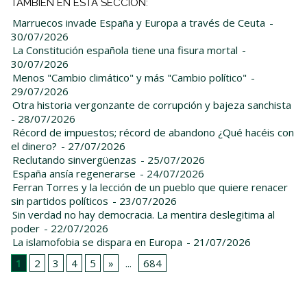
TAMBIÉN EN ESTA SECCIÓN:
Marruecos invade España y Europa a través de Ceuta
-
30/07/2026
La Constitución española tiene una fisura mortal
-
30/07/2026
Menos "Cambio climático" y más "Cambio político"
-
29/07/2026
Otra historia vergonzante de corrupción y bajeza sanchista
- 28/07/2026
Récord de impuestos; récord de abandono ¿Qué hacéis con
el dinero?
- 27/07/2026
Reclutando sinvergüenzas
- 25/07/2026
España ansía regenerarse
- 24/07/2026
Ferran Torres y la lección de un pueblo que quiere renacer
sin partidos políticos
- 23/07/2026
Sin verdad no hay democracia. La mentira deslegitima al
poder
- 22/07/2026
La islamofobia se dispara en Europa
- 21/07/2026
1
2
3
4
5
»
...
684