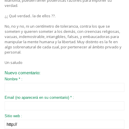
Mahoma, pueden tener poderosas razones para imponer su
verdad.
¿¿ Qué verdad.. la de ellos ??.
No, no y no, ni un centímetro de tolerancia, contra los que se
someten y quieren someter a los demás, con creencias religiosas,
vacuas, indemostrable, intangibles, falsas, y embaucadoras para
manipular la mente humana y la libertad. Muy distinto es la fe en
algo sobrenatural de cada cual, por pertenecer al ámbito privado y
personal.
Un saludo
Nuevo comentario:
Nombre * :
Email (no aparecerá en su comentario) * :
Sitio web :