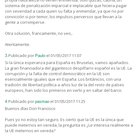
propia naturaleza no tienen enmienda. Solo quizás, cabria, un
sistema de penalización imparcial e implacable que hiciera pagar
con severidad a cada quien su falta y enmendar, ya que no por
convicción si por temor, los impulsos perversos que llevan a la
gente a corromperse.
Otra solución, francamente, no veo,.
Atentamente.
Publicado por
el 01/05/2017 11:07
3.
Paulo
Si la única esperanza para España es Bruselas, vamos apañados.
La gran financiadora del gigantesco despilfarro español es la UE. La
corrupción y la falta de control democrático en la UE son
esencialmente iguales que en España. Los británicos, con una
tradición de libertad política a años luz de la del resto de países
europeos, han sido los primeros en verlo y en saltar del barco.
Publicado por
el 01/05/2017 11:25
4.
pasmao
Buenos días Don Francisco
Pues yo no estoy tan seguro. Es cierto que la UE es la única que
puede meternos en vereda, la pregunta es ¿Le interesa realmente a
la UE meternos en vereda?