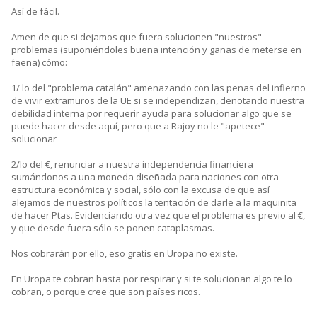
Así de fácil.
Amen de que si dejamos que fuera solucionen "nuestros"
problemas (suponiéndoles buena intención y ganas de meterse en
faena) cómo:
1/ lo del "problema catalán" amenazando con las penas del infierno
de vivir extramuros de la UE si se independizan, denotando nuestra
debilidad interna por requerir ayuda para solucionar algo que se
puede hacer desde aquí, pero que a Rajoy no le "apetece"
solucionar
2/lo del €, renunciar a nuestra independencia financiera
sumándonos a una moneda diseñada para naciones con otra
estructura económica y social, sólo con la excusa de que así
alejamos de nuestros políticos la tentación de darle a la maquinita
de hacer Ptas. Evidenciando otra vez que el problema es previo al €,
y que desde fuera sólo se ponen cataplasmas.
Nos cobrarán por ello, eso gratis en Uropa no existe.
En Uropa te cobran hasta por respirar y si te solucionan algo te lo
cobran, o porque cree que son países ricos.