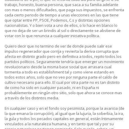
trabajo, honesto, buena persona, que saca a su familia adelante
con mas o menos dificultades, que paga sus impuestos, se enfrenta
cada cierto periodo de tiempo a unas elecciones en las que tiene
que optar entre PP, PSOE, Podemos, C.s y distintas opciones
nacionalistas. Y o bien vota a uno de ellos, o lo hace en blanco lo
que no deja de ser un brindis al sol o directamente se abstiene de
votar con lo que renuncia a cualquier iniciativa política.
Quiero decir que no termino de ver de donde puede salir ese
impulso regenerador que corrija y revierta la deriva corrupta que
afecta en distinto grado pero en definitiva a todos, repito todos los
partidos políticos. Seguramente tendría que emerger un movimiento
revolucionario desde la misma base social que arrasara cual
tormenta a todo es establishment tal y como viene estando en
todos estos años, solo que no veo por ninguna parte el caldo de
cultivo necesario para ello. El cual por otra parte no es tan distinto
de como ha sido en cualquier pasado, ni en España ni
probablemente en ningún otro sitio, solo que ahora se conoce mas
a través de los distintos media.
En cualquier caso y en el fondo soy pesimista, porque la avaricia (de
la que emana la corrupción), al igual que la lujuria, la soberbia, la ira,
la gula y todos los pecados capitales en general, están íntimamente
vinculados a la naturaleza humana, y en tanto que tal y por su