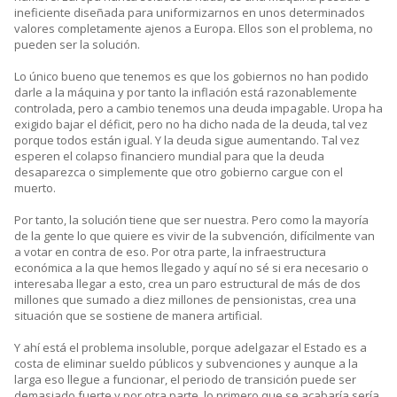
ineficiente diseñada para uniformizarnos en unos determinados
valores completamente ajenos a Europa. Ellos son el problema, no
pueden ser la solución.
Lo único bueno que tenemos es que los gobiernos no han podido
darle a la máquina y por tanto la inflación está razonablemente
controlada, pero a cambio tenemos una deuda impagable. Uropa ha
exigido bajar el déficit, pero no ha dicho nada de la deuda, tal vez
porque todos están igual. Y la deuda sigue aumentando. Tal vez
esperen el colapso financiero mundial para que la deuda
desaparezca o simplemente que otro gobierno cargue con el
muerto.
Por tanto, la solución tiene que ser nuestra. Pero como la mayoría
de la gente lo que quiere es vivir de la subvención, difícilmente van
a votar en contra de eso. Por otra parte, la infraestructura
económica a la que hemos llegado y aquí no sé si era necesario o
interesaba llegar a esto, crea un paro estructural de más de dos
millones que sumado a diez millones de pensionistas, crea una
situación que se sostiene de manera artificial.
Y ahí está el problema insoluble, porque adelgazar el Estado es a
costa de eliminar sueldo públicos y subvenciones y aunque a la
larga eso llegue a funcionar, el periodo de transición puede ser
demasiado fuerte y por otra parte, lo primero que se acabaría sería