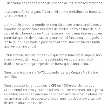
El descarrío de España viene de la mano de los intereses foráneos.
1/La transición se organizó fuera, Felipe fue prefabricado fuera (CIA,
SPD+IGMetall..)
2/El modelo electoral donde se controla desde arriba candidatos y
repartos de poder con esas listas de listillos, estoy seguro de que
tuvo el visto bueno de un Poder externo mucho mas interesado en
controlar que en democratizar, y mas con el fantasma portugués al
ladito (aunque el modelo post colonial portugués no tuviera nada
que ver con nosotros)
3/Nuestra división en Taifas tuvo que tener también la supervisión,
si no la promoción, exterior, a sabiendas de que a una nación
dividida se la maneja mejor desde fuera que a una unida.
Nuestra entrada en la NATO, dejando fuera a Ceuta y Melilla fue
una filfa.
Nuestra posterior entrada en la CEE en 1986 (recordemos que
Grecia entró en el 81 y que los países del Éste entraron con la gorra,
en ambos casos hablamos de naciones traidoras y completamente
parasitarias del presupuesto Uropeo) que nos desangró a cambio
de infraestructuras inútiles.