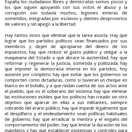
España los ciudadanos libres y demócratas somos pocos y
los que siguen apoyando con sus votos el abuso y la
corrupción son todavía muchos, legiones enteras de
sometidos, integradas por esclavos y clientes desprovistos
de valores y sin apego a la libertad.
Hay tantos vicios que eliminar que la tarea asusta. Hay que
lograr que los partidos políticos sean financiados por sus
miembros y dejen de apropiarse del dinero de los
impuestos; hay que reducir el gasto público y obligar a la
maquinaria del Estado a que abrace la austeridad; hay que
reformar y regenerar la Justicia, sometida y politizada; hay
que imponer la democracia interna en los partidos, hoy
ausente por completo; hay que evitar que los gobiernos se
comporten como dictaduras, como si tuvieran un cheque en
blanco en el bolsillo, y a que rindan cuenta de sus actos ante
el pueblo, que es el soberano del sistema; hay que eliminar
las instituciones inútiles que los políticos han creado sin otro
objetivo que aparcar en ellas a sus militantes, siempre
cobrando del erario público; hay que impedir legalmente que
el despilfarro y el endeudamiento sean políticas habituales
de gobierno; hay que erradicar la mentira y el engaño del
comportamiento del poder; hay que limitar la duración de los
mandatos y hay que establecer exigencias y controles para