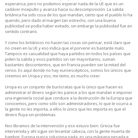
esperanza, pero no podemos esperar nada de la UE que es un
cadáver insepulto y avanza hacia su descomposición. La salida
británica ha sido cosa de los que mandan, cierto que el pueblo lo ha
querido, pero dado el margen tan estrecho, con una buena
publicidad se podía haber evitado, sin embargo la publicidad fue en
sentido contrario.
Y como los británicos no hacen las cosas sin pensar, está claro que
no creen en la UE y eso indica que el porvenir es bastante malo.
Tampoco es casualidad que haya partidos en todos los países que
piden la salida y esos partidos sin ser mayoritarios, suman
bastantes descontentos, que en Francia pueden ser la mitad del
censo. Es aquí donde no hay euroescépticos, somos los únicos que
creemos en Uropa y eso, me temo, es mucho creer.
Uropa es un conjunto de burócratas que lo único que hacen es
administrar el dinero según les parece a los que mandan e imponer
una ingeniería social que conduce a la destrucción de la Europa que
conocemos, pero como sólo son administradores, lo que le ocurra a
la gente no les importa, a ellos lo único que les importa es que el
dinero fluya sin problemas.
Nos libramos de la intervención y eso estuvo bien. Grecia fue
intervenida y ahí sigue sin levantar cabeza, con la gente muerta de
hambre. Europa nunca soluciona nada, es una máquina pesada e