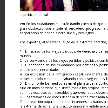
la política mundial.
Por fin los ciudadanos se están dando cuenta de que los
gran obstáculo que impide el verdadero progreso, la 
acaparación de poder, dinero sucio y privilegios.
Los expertos, al analizar el auge de la extrema derecha,
1.- El fracaso de los viejos partidos, de derecha y de i
mundo.
2.- La convivencia de los viejos partidos y políticos con 
3.- El abandono de los ciudadanos por partidos y polít
pueblo y sus necesidades.
4.- La explosión de la inmigración ilegal, una marea 
países en todo el mundo, acabando con la seguridad y la 
5.- El triunfo de los mediocres en el planeta de la polí
sitio en unos partidos que sirven más a los propios int
son hoy escuelas de miserables y aprovechados obsesion
6.- Los trasvases de votos desde la derecha fracasada a
7.- La reacción popular ante los cinturones sanitarios a
la extrema derecha, una practica inmoral y antidemocr