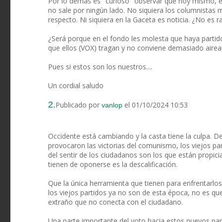
Por lo demás es "curioso" observar que hoy mismo, en
no sale por ningún lado. No siquiera los columnista
respecto. Ni siquiera en la Gaceta es noticia. ¿No es rar
¿Será porque en el fondo les molesta que haya parti
que ellos (VOX) tragan y no conviene demasiado airea
Pues si estos son los nuestros....
Un cordial saludo
2.
Publicado por
el 01/10/2024 10:53
vanlop
Occidente está cambiando y la casta tiene la culpa. 
provocaron las victorias del comunismo, los viejos pa
del sentir de los ciudadanos son los que están propic
tienen de oponerse es la descalificación.
Que la única herramienta que tienen para enfrentarlos s
los viejos partidos ya no son de esta época, no es qu
extraño que no conecta con el ciudadano.
Una parte importante del voto hacia estos nuevos par