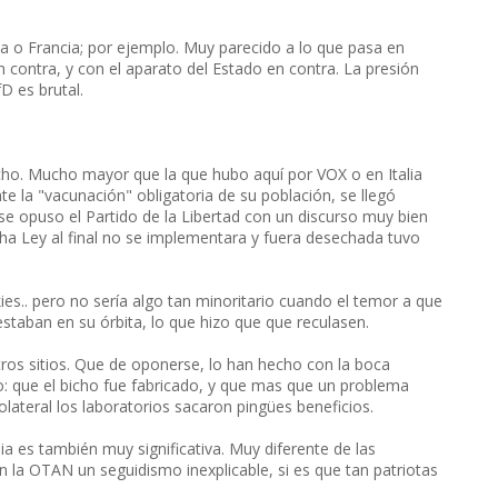
a o Francia; por ejemplo. Muy parecido a lo que pasa en
ontra, y con el aparato del Estado en contra. La presión
D es brutal.
icho. Mucho mayor que la que hubo aquí por VOX o en Italia
te la "vacunación" obligatoria de su población, se llegó
o se opuso el Partido de la Libertad con un discurso muy bien
a Ley al final no se implementara y fuera desechada tuvo
kies.. pero no sería algo tan minoritario cuando el temor a que
staban en su órbita, lo que hizo que que reculasen.
tros sitios. Que de oponerse, lo han hecho con la boca
io: que el bicho fue fabricado, y que mas que un problema
olateral los laboratorios sacaron pingües beneficios.
ia es también muy significativa. Muy diferente de las
n la OTAN un seguidismo inexplicable, si es que tan patriotas