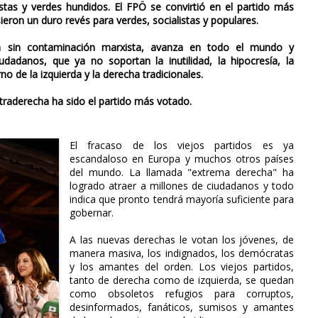
istas y verdes hundidos. El FPÖ se convirtió en el partido más
ieron un duro revés para verdes, socialistas y populares.
ca sin contaminación marxista, avanza en todo el mundo y
dadanos, que ya no soportan la inutilidad, la hipocresía, la
rno de la izquierda y la derecha tradicionales.
ultraderecha ha sido el partido más votado.
El fracaso de los viejos partidos es ya
escandaloso en Europa y muchos otros países
del mundo. La llamada "extrema derecha" ha
logrado atraer a millones de ciudadanos y todo
indica que pronto tendrá mayoría suficiente para
gobernar.
A las nuevas derechas le votan los jóvenes, de
manera masiva, los indignados, los demócratas
y los amantes del orden. Los viejos partidos,
tanto de derecha como de izquierda, se quedan
como obsoletos refugios para corruptos,
desinformados, fanáticos, sumisos y amantes