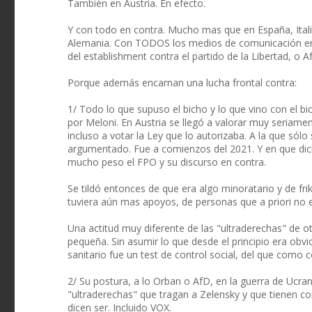
También en Austria. En efecto.
Y con todo en contra. Mucho mas que en España, Itali
Alemania. Con TODOS los medios de comunicación en c
del establishment contra el partido de la Libertad, o Af
Porque además encarnan una lucha frontal contra:
1/ Todo lo que supuso el bicho y lo que vino con el b
por Meloni. En Austria se llegó a valorar muy seriamen
incluso a votar la Ley que lo autorizaba. A la que sól
argumentado. Fue a comienzos del 2021. Y en que dich
mucho peso el FPO y su discurso en contra.
Se tildó entonces de que era algo minoratario y de fri
tuviera aún mas apoyos, de personas que a priori no e
Una actitud muy diferente de las "ultraderechas" de o
pequeña. Sin asumir lo que desde el principio era obv
sanitario fue un test de control social, del que como c
2/ Su postura, a lo Orban o AfD, en la guerra de Ucran
"ultraderechas" que tragan a Zelensky y que tienen co
dicen ser. Incluido VOX.