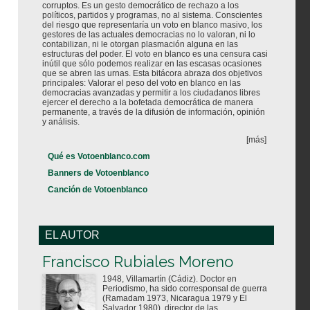
corruptos. Es un gesto democrático de rechazo a los
políticos, partidos y programas, no al sistema. Conscientes
del riesgo que representaría un voto en blanco masivo, los
gestores de las actuales democracias no lo valoran, ni lo
contabilizan, ni le otorgan plasmación alguna en las
estructuras del poder. El voto en blanco es una censura casi
inútil que sólo podemos realizar en las escasas ocasiones
que se abren las urnas. Esta bitácora abraza dos objetivos
principales: Valorar el peso del voto en blanco en las
democracias avanzadas y permitir a los ciudadanos libres
ejercer el derecho a la bofetada democrática de manera
permanente, a través de la difusión de información, opinión
y análisis.
[más]
Qué es Votoenblanco.com
Banners de Votoenblanco
Canción de Votoenblanco
EL AUTOR
Votoenblanco.com
Francisco Rubiales Moreno
1948, Villamartín (Cádiz). Doctor en
Periodismo, ha sido corresponsal de guerra
(Ramadam 1973, Nicaragua 1979 y El
Salvador 1980), director de las