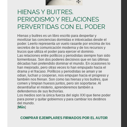
HIENAS Y BUITRES.
PERIODISMO Y RELACIONES
PERVERTIDAS CON EL PODER
Hienas y buitres es un libro escrito para despertar y
movilizar las conciencias dormidas e intoxicadas desde el
poder. Leerlo representa un vuelo rasante por encima de los
secretos de la comunicación moderna y de los recursos y
trucos que utiliza el poder para ejercer el dominio.
Las relaciones entre políticos y periodistas siempre han sido
tormentosas. Son dos poderes decisivos que en las últimas
décadas han pretendido dominar el mundo. En ocasiones lo
han mejorado, pero otras veces lo han empujado hacia el
drama y el fracaso. Políticos y periodistas se aman y se
odian, luchan y cooperan, nos empujan hacia el progreso y
también nos frenan. Son como las hienas y los buitres, que
comen y limpian huesos juntos, pero sin soportarse. Al
desentrañar el misterio, aprenderemos también a
defendernos de sus fechorías.
Los medios son la única fuerza del siglo XXI que tiene poder
para poner y quitar gobiernos y para cambiar los destinos
del mundo.
[
Más
]
COMPRAR EJEMPLARES FIRMADOS POR EL AUTOR