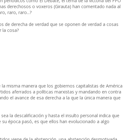
 periódicos como El Debate, el tema de la victoria del FPO
s mas derechosos o voxeros (Girauta) han comentado nada al
o, raro, raro...?
dos de derecha de verdad que se oponen de verdad a cosas
r la cosa?
De la misma manera que los gobiernos capitalistas de América
rtidos aferrados a políticas marxistas y mandando en contra
iando el avance de esa derecha a la que la única manera que
ea la descalificación y hasta el insulto personal indica que
e su época pasó, es que ellos han evolucionado a algo
tidos viene de la abstención, una abstención desmotivada