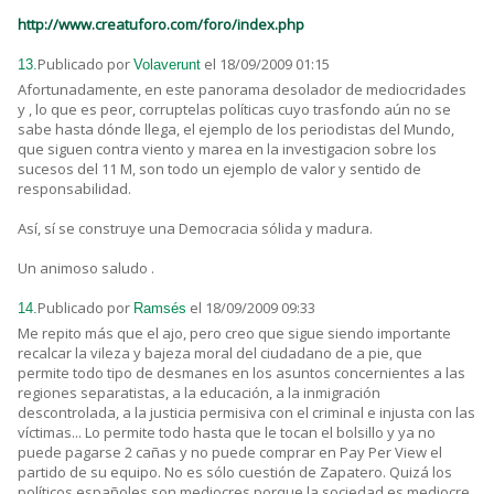
http://www.creatuforo.com/foro/index.php
Publicado por
el 18/09/2009 01:15
13.
Volaverunt
Afortunadamente, en este panorama desolador de mediocridades
y , lo que es peor, corruptelas políticas cuyo trasfondo aún no se
sabe hasta dónde llega, el ejemplo de los periodistas del Mundo,
que siguen contra viento y marea en la investigacion sobre los
sucesos del 11 M, son todo un ejemplo de valor y sentido de
responsabilidad.
Así, sí se construye una Democracia sólida y madura.
Un animoso saludo .
Publicado por
el 18/09/2009 09:33
14.
Ramsés
Me repito más que el ajo, pero creo que sigue siendo importante
recalcar la vileza y bajeza moral del ciudadano de a pie, que
permite todo tipo de desmanes en los asuntos concernientes a las
regiones separatistas, a la educación, a la inmigración
descontrolada, a la justicia permisiva con el criminal e injusta con las
víctimas... Lo permite todo hasta que le tocan el bolsillo y ya no
puede pagarse 2 cañas y no puede comprar en Pay Per View el
partido de su equipo. No es sólo cuestión de Zapatero. Quizá los
políticos españoles son mediocres porque la sociedad es mediocre.