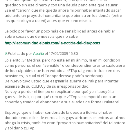
quedado sin ese dinero y con una deuda pendiente que asumir.
Ese el "canon" que me queda ahora mí por haber intentado sacar
adelante un proyecto humanitario que piensa en los demás (entre
los que incluyo a usted) antes que en uno mismo.
Le pido por favor un poco más de sensibilidad antes de hablar
sobre cosas que demuestra que no sabe.
http://lacomunidad.elpais.com/la-noticia-del-dia/posts
Publicado por
el 17/09/2009 15:30
9.
Apañó
Lo siento, Sr Medina, pero no está en mi ánimo, ni en mi condición
como persona, el ser "sensible" o condescendiente ante cualquiera
de los culpables que han votado a zETAp (algunos incluso en dos
ocasiones, lo cual ni el Todopoderoso podría perdonar)
De nuevo tuvo usted que esgrimir la guerra de Irak para intentar
eximirse de su CULPA y de su irresponsabilidad.
No voy a perder el tiempo en explicarle por qué yo sí apoyé la
guerra de Irak, ni por qué creo que zETAp se comportó como un
cobarde y traidor al abandonar a sus aliados de forma unilateral.
Supongo que el haber condonado la deuda a Bolivia o haber
donado unos miles de euros a los gays africanos, mientras aquí nos
ahoga la crisis, también eran "proyectos humanitarios" del talantero
y solidario zETAp.