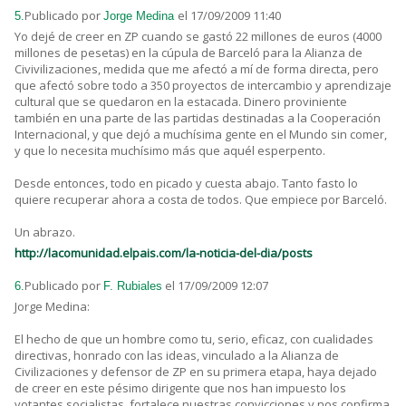
Publicado por
el 17/09/2009 11:40
5.
Jorge Medina
Yo dejé de creer en ZP cuando se gastó 22 millones de euros (4000
millones de pesetas) en la cúpula de Barceló para la Alianza de
Civivilizaciones, medida que me afectó a mí de forma directa, pero
que afectó sobre todo a 350 proyectos de intercambio y aprendizaje
cultural que se quedaron en la estacada. Dinero proviniente
también en una parte de las partidas destinadas a la Cooperación
Internacional, y que dejó a muchísima gente en el Mundo sin comer,
y que lo necesita muchísimo más que aquél esperpento.
Desde entonces, todo en picado y cuesta abajo. Tanto fasto lo
quiere recuperar ahora a costa de todos. Que empiece por Barceló.
Un abrazo.
http://lacomunidad.elpais.com/la-noticia-del-dia/posts
Publicado por
el 17/09/2009 12:07
6.
F. Rubiales
Jorge Medina:
El hecho de que un hombre como tu, serio, eficaz, con cualidades
directivas, honrado con las ideas, vinculado a la Alianza de
Civilizaciones y defensor de ZP en su primera etapa, haya dejado
de creer en este pésimo dirigente que nos han impuesto los
votantes socialistas, fortalece nuestras convicciones y nos confirma