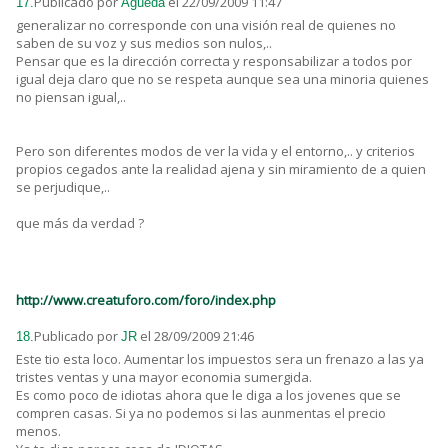
Publicado por
el 22/09/2009 11:47
17.
Águeda
generalizar no corresponde con una visión real de quienes no
saben de su voz y sus medios son nulos,..
Pensar que es la dirección correcta y responsabilizar a todos por
igual deja claro que no se respeta aunque sea una minoria quienes
no piensan igual,..
Pero son diferentes modos de ver la vida y el entorno,.. y criterios
propios cegados ante la realidad ajena y sin miramiento de a quien
se perjudique,..
que más da verdad ?
http://www.creatuforo.com/foro/index.php
Publicado por
el 28/09/2009 21:46
18.
JR
Este tio esta loco. Aumentar los impuestos sera un frenazo a las ya
tristes ventas y una mayor economia sumergida.
Es como poco de idiotas ahora que le diga a los jovenes que se
compren casas. Si ya no podemos si las aunmentas el precio
menos.