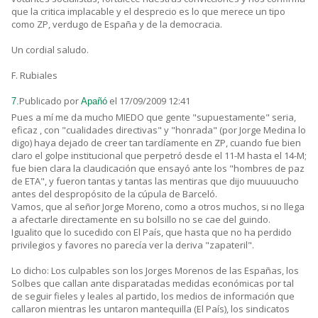
que la critica implacable y el desprecio es lo que merece un tipo
como ZP, verdugo de España y de la democracia.
Un cordial saludo.
F. Rubiales
Publicado por
el 17/09/2009 12:41
7.
Apañó
Pues a mí me da mucho MIEDO que gente "supuestamente" seria,
eficaz , con "cualidades directivas" y "honrada" (por Jorge Medina lo
digo) haya dejado de creer tan tardíamente en ZP, cuando fue bien
claro el golpe institucional que perpetró desde el 11-M hasta el 14-M;
fue bien clara la claudicación que ensayó ante los "hombres de paz
de ETA", y fueron tantas y tantas las mentiras que dijo muuuuucho
antes del despropósito de la cúpula de Barceló.
Vamos, que al señor Jorge Moreno, como a otros muchos, si no llega
a afectarle directamente en su bolsillo no se cae del guindo.
Igualito que lo sucedido con El País, que hasta que no ha perdido
privilegios y favores no parecía ver la deriva "zapateril".
Lo dicho: Los culpables son los Jorges Morenos de las Españas, los
Solbes que callan ante disparatadas medidas económicas por tal
de seguir fieles y leales al partido, los medios de información que
callaron mientras les untaron mantequilla (El País), los sindicatos