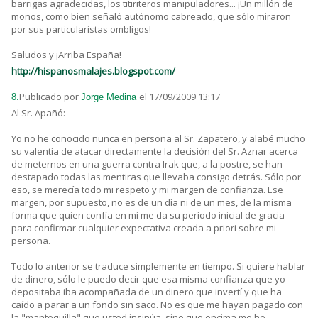
barrigas agradecidas, los titiriteros manipuladores... ¡Un millón de
monos, como bien señaló autónomo cabreado, que sólo miraron
por sus particularistas ombligos!
Saludos y ¡Arriba España!
http://hispanosmalajes.blogspot.com/
Publicado por
el 17/09/2009 13:17
8.
Jorge Medina
Al Sr. Apañó:
Yo no he conocido nunca en persona al Sr. Zapatero, y alabé mucho
su valentía de atacar directamente la decisión del Sr. Aznar acerca
de meternos en una guerra contra Irak que, a la postre, se han
destapado todas las mentiras que llevaba consigo detrás. Sólo por
eso, se merecía todo mi respeto y mi margen de confianza. Ese
margen, por supuesto, no es de un día ni de un mes, de la misma
forma que quien confía en mí me da su período inicial de gracia
para confirmar cualquier expectativa creada a priori sobre mi
persona.
Todo lo anterior se traduce simplemente en tiempo. Si quiere hablar
de dinero, sólo le puedo decir que esa misma confianza que yo
depositaba iba acompañada de un dinero que invertí y que ha
caído a parar a un fondo sin saco. No es que me hayan pagado con
la "mantequilla" que usted insinúa, sino que encima me he