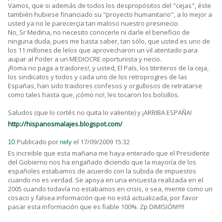
Vamos, que si además de todos los despropósitos del "cejas", éste
también hubiese financiado su "proyecto humanitario", a lo mejor a
usted ya no le parecerçia tan maloso nuestro presinecio.
No, Sr Medina, no necesito conocerle ni darle el beneficio de
ninguna duda, pues me basta saber, tan sólo, que usted es uno de
los 11 millones de lelos que aprovecharon un vil atentado para
aupar al Poder a un MEDIOCRE oportunista y necio.
¡Roma no paga a traidores!, y usted, El País, los titiriteros de la ceja,
los sindicatos y todos y cada uno de los retroprogres de las
Españas, han sido traidores confesos y orgullosos de retratarse
como tales hasta que, ¡cómo no!, les tocaron los bolsillos.
Saludos (que lo cortés no quita lo valiente) y ¡ARRIBA ESPAÑA!
http://hispanosmalajes.blogspot.com/
Publicado por
el 17/09/2009 15:32
10.
nely
Es increible que esta mañana me haya enterado que el Presidente
del Gobierno nos ha engañado diciendo que la mayoría de los
españoles estabamos de acuerdo con la subida de impuestos
cuando no es verdad. Se apoya en una encuesta realizada en el
2005 cuando todavía no estabamos en crisis, o sea, miente como un
cosaco y falsea información que no está actualizada, por favor
pasar esta información que es fiable 100%. Zp DIMISIÓN!!!!!