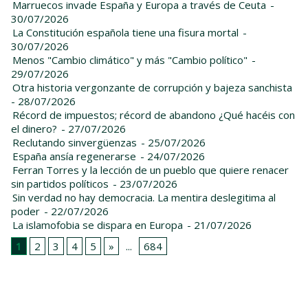
Marruecos invade España y Europa a través de Ceuta
-
30/07/2026
La Constitución española tiene una fisura mortal
-
30/07/2026
Menos "Cambio climático" y más "Cambio político"
-
29/07/2026
Otra historia vergonzante de corrupción y bajeza sanchista
- 28/07/2026
Récord de impuestos; récord de abandono ¿Qué hacéis con
el dinero?
- 27/07/2026
Reclutando sinvergüenzas
- 25/07/2026
España ansía regenerarse
- 24/07/2026
Ferran Torres y la lección de un pueblo que quiere renacer
sin partidos políticos
- 23/07/2026
Sin verdad no hay democracia. La mentira deslegitima al
poder
- 22/07/2026
La islamofobia se dispara en Europa
- 21/07/2026
1
2
3
4
5
»
...
684