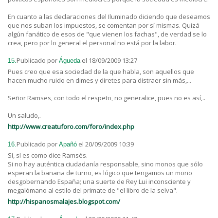
En cuanto a las declaraciones del Iluminado diciendo que deseamos
que nos suban los impuestos, se comentan por sí mismas. Quizá
algún fanático de esos de "que vienen los fachas", de verdad se lo
crea, pero por lo general el personal no está por la labor.
Publicado por
el 18/09/2009 13:27
15.
Águeda
Pues creo que esa sociedad de la que habla, son aquellos que
hacen mucho ruido en dimes y diretes para distraer sin más,...
Señor Ramses, con todo el respeto, no generalice, pues no es así,..
Un saludo,.
http://www.creatuforo.com/foro/index.php
Publicado por
el 20/09/2009 10:39
16.
Apañó
Sí, sí es como dice Ramsés.
Si no hay auténtica ciudadanía responsable, sino monos que sólo
esperan la banana de turno, es lógico que tengamos un mono
desgobernando España; una suerte de Rey Lui inconsciente y
megalómano al estilo del primate de "el libro de la selva".
http://hispanosmalajes.blogspot.com/