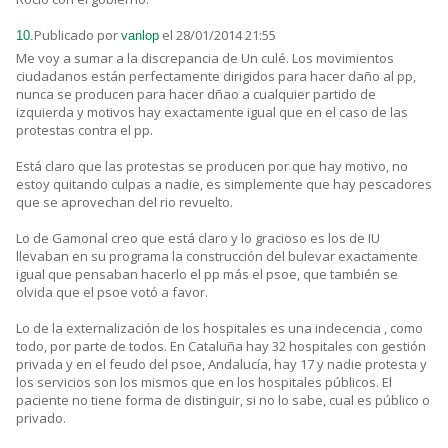
Publicado por
el 28/01/2014 21:55
10.
vanlop
Me voy a sumar a la discrepancia de Un culé. Los movimientos
ciudadanos están perfectamente dirigidos para hacer daño al pp,
nunca se producen para hacer dñao a cualquier partido de
izquierda y motivos hay exactamente igual que en el caso de las
protestas contra el pp.
Está claro que las protestas se producen por que hay motivo, no
estoy quitando culpas a nadie, es simplemente que hay pescadores
que se aprovechan del rio revuelto.
Lo de Gamonal creo que está claro y lo gracioso es los de IU
llevaban en su programa la construcción del bulevar exactamente
igual que pensaban hacerlo el pp más el psoe, que también se
olvida que el psoe votó a favor.
Lo de la externalización de los hospitales es una indecencia , como
todo, por parte de todos. En Cataluña hay 32 hospitales con gestión
privada y en el feudo del psoe, Andalucía, hay 17 y nadie protesta y
los servicios son los mismos que en los hospitales públicos. El
paciente no tiene forma de distinguir, si no lo sabe, cual es público o
privado.