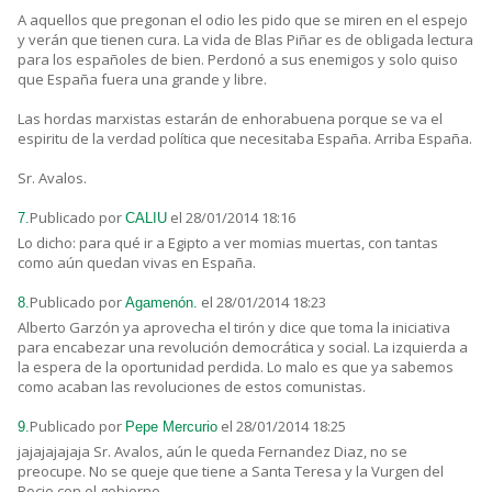
A aquellos que pregonan el odio les pido que se miren en el espejo
y verán que tienen cura. La vida de Blas Piñar es de obligada lectura
para los españoles de bien. Perdonó a sus enemigos y solo quiso
que España fuera una grande y libre.
Las hordas marxistas estarán de enhorabuena porque se va el
espiritu de la verdad política que necesitaba España. Arriba España.
Sr. Avalos.
Publicado por
el 28/01/2014 18:16
7.
CALIU
Lo dicho: para qué ir a Egipto a ver momias muertas, con tantas
como aún quedan vivas en España.
Publicado por
el 28/01/2014 18:23
8.
Agamenón.
Alberto Garzón ya aprovecha el tirón y dice que toma la iniciativa
para encabezar una revolución democrática y social. La izquierda a
la espera de la oportunidad perdida. Lo malo es que ya sabemos
como acaban las revoluciones de estos comunistas.
Publicado por
el 28/01/2014 18:25
9.
Pepe Mercurio
jajajajajaja Sr. Avalos, aún le queda Fernandez Diaz, no se
preocupe. No se queje que tiene a Santa Teresa y la Vurgen del
Rocio con el gobierno.