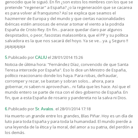
genocidio que le siguió. En fin ¿son estos los mimbres con los que se
pretende "regenerar" a España? ¿o la regeneración que se cacarea
es para volver al franquismo? Así se explica que seamos el
hazmerreir de Europa y del mundo y que ciertas nacionalidades
ibéricas estén ansiosas de enviar a tomar el viento a la podrida
España de Cristo Rey. En fin... parace quedar claro par algunos
despistados, o peor, fascistas malasombra, que el PP y su política
salvadora es la que nos sacará del hoyo. Ya se ve... ya. ¡¡ Seguro !!
jajajajajaja
Publicado por
el 28/01/2014 15:26
5.
CALIU
Noticia de úlitma hora: "Fernández Díaz, convencido de que Santa
Teresa intercede por España". Eso lo dice un Ministro de España,
político reaccionario donde los haya. Para robas, defraudar,
corromper y rezar, se bastan y sobran solos... ahora, para
gobernar, ni saben ni aprovechan... ni falta que les hace. Así que el
mundo entero se parte de risa con el des-gobierno de España. En
fin, que a esta España de rosario y pandereta no la salva ni Dios.
Publicado por
el 28/01/2014 17:18
6.
Sr. Avalos.
Ha muerto un grande entre los grandes, Blas PIñar. Hoy es un día de
luto para toda España y para toda la humanidad. El mundo pierde a
una leyenda de la ética y la moral, del amor a su patria, del perdón a
los demás.