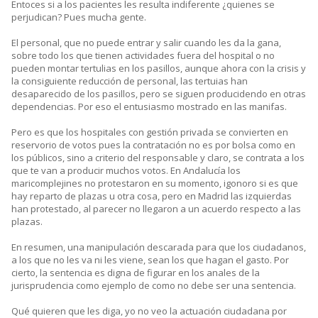
Entoces si a los pacientes les resulta indiferente ¿quienes se
perjudican? Pues mucha gente.
El personal, que no puede entrar y salir cuando les da la gana,
sobre todo los que tienen actividades fuera del hospital o no
pueden montar tertulias en los pasillos, aunque ahora con la crisis y
la consiguiente reducción de personal, las tertuias han
desaparecido de los pasillos, pero se siguen producidendo en otras
dependencias. Por eso el entusiasmo mostrado en las manifas.
Pero es que los hospitales con gestión privada se convierten en
reservorio de votos pues la contratación no es por bolsa como en
los públicos, sino a criterio del responsable y claro, se contrata a los
que te van a producir muchos votos. En Andalucía los
maricomplejines no protestaron en su momento, igonoro si es que
hay reparto de plazas u otra cosa, pero en Madrid las izquierdas
han protestado, al parecer no llegaron a un acuerdo respecto a las
plazas.
En resumen, una manipulación descarada para que los ciudadanos,
a los que no les va ni les viene, sean los que hagan el gasto. Por
cierto, la sentencia es digna de figurar en los anales de la
jurisprudencia como ejemplo de como no debe ser una sentencia.
Qué quieren que les diga, yo no veo la actuación ciudadana por