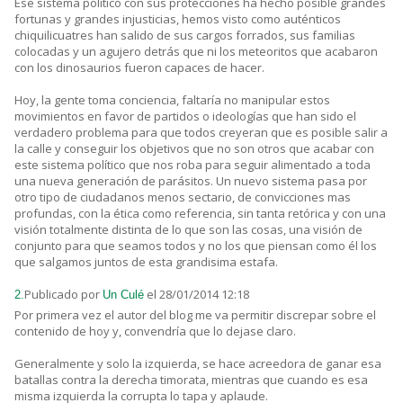
Ese sistema político con sus protecciones ha hecho posible grandes
fortunas y grandes injusticias, hemos visto como auténticos
chiquilicuatres han salido de sus cargos forrados, sus familias
colocadas y un agujero detrás que ni los meteoritos que acabaron
con los dinosaurios fueron capaces de hacer.
Hoy, la gente toma conciencia, faltaría no manipular estos
movimientos en favor de partidos o ideologías que han sido el
verdadero problema para que todos creyeran que es posible salir a
la calle y conseguir los objetivos que no son otros que acabar con
este sistema político que nos roba para seguir alimentado a toda
una nueva generación de parásitos. Un nuevo sistema pasa por
otro tipo de ciudadanos menos sectario, de convicciones mas
profundas, con la ética como referencia, sin tanta retórica y con una
visión totalmente distinta de lo que son las cosas, una visión de
conjunto para que seamos todos y no los que piensan como él los
que salgamos juntos de esta grandisima estafa.
Publicado por
el 28/01/2014 12:18
2.
Un Culé
Por primera vez el autor del blog me va permitir discrepar sobre el
contenido de hoy y, convendría que lo dejase claro.
Generalmente y solo la izquierda, se hace acreedora de ganar esa
batallas contra la derecha timorata, mientras que cuando es esa
misma izquierda la corrupta lo tapa y aplaude.