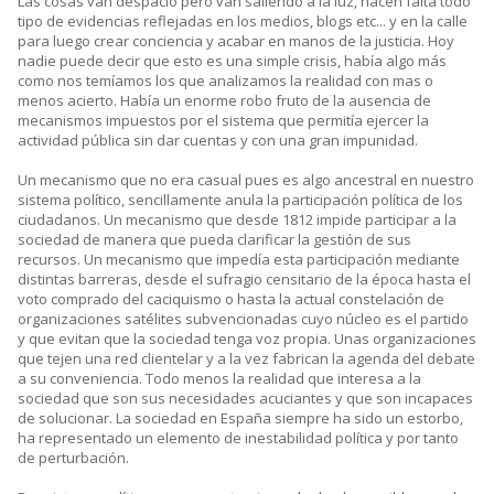
Las cosas van despacio pero van saliendo a la luz, hacen falta todo
tipo de evidencias reflejadas en los medios, blogs etc... y en la calle
para luego crear conciencia y acabar en manos de la justicia. Hoy
nadie puede decir que esto es una simple crisis, había algo más
como nos temíamos los que analizamos la realidad con mas o
menos acierto. Había un enorme robo fruto de la ausencia de
mecanismos impuestos por el sistema que permitía ejercer la
actividad pública sin dar cuentas y con una gran impunidad.
Un mecanismo que no era casual pues es algo ancestral en nuestro
sistema político, sencillamente anula la participación política de los
ciudadanos. Un mecanismo que desde 1812 impide participar a la
sociedad de manera que pueda clarificar la gestión de sus
recursos. Un mecanismo que impedía esta participación mediante
distintas barreras, desde el sufragio censitario de la época hasta el
voto comprado del caciquismo o hasta la actual constelación de
organizaciones satélites subvencionadas cuyo núcleo es el partido
y que evitan que la sociedad tenga voz propia. Unas organizaciones
que tejen una red clientelar y a la vez fabrican la agenda del debate
a su conveniencia. Todo menos la realidad que interesa a la
sociedad que son sus necesidades acuciantes y que son incapaces
de solucionar. La sociedad en España siempre ha sido un estorbo,
ha representado un elemento de inestabilidad política y por tanto
de perturbación.