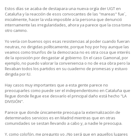
Estos días se acaba de destapara una nueva orgía der UGT en
Cataluña y la reacción de esos convocantes de las "mareas" fue´,
inicialmente, hacer la vida imposible a la persona que denunció
internamente las irregularidades, ahora ya parece que la cosa toma
otro camino.
Yo vería con buenos ojos esas resistencias al poder cuando fueran
neutras, no dirigidas políticamente, porque hoy por hoy aunque las
veamos como triunfos de la democracia no es otra cosa que interés
de la oposición por desgastar al gobierno. En el caso Gamonal, por
ejemplo, no puedo valorar la conveniencia o no de esa obra pero la
llevaban todos los partidos en su cuaderno de promesas y estuvo
dirigida por IU.
Hay casos muy importantes que a esta gente parece no
preocuparles como puede ser el independentismo en Cataluña que
llegue donde llegue ese desvarío el principal daño está hecho "LA
DIVISIÓN".
Parece que donde únicamente preocupa la externalización de
determinados servicios es en Madrid mientras que en otras
comunidades se sestan llevando a cabo y, a nadie le preocupa.
Y, como colofón, me pregunto yo ¿No será que en aquellos lugares