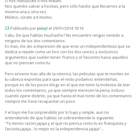
O nos ridiculizáis o nos matáis.
Nos queréis salvar a hostias, pero sólo hacéis que llevarnos a la
miseria una y otra vez.
Médico, cúrate a tí mismo.
Publicado por
el 29/01/2014 18:16
13.
poiuyt
Caliu. De que hablas muchacho? No encuentro ningun sentido a
ninguno de tus dos comentarios.
Es mas, me dio a impresion de que eras un independentista que se
dedica a repetir como un loro con los dos unicos y exclusivos
argumentos que suelen tener: Franco y el fascismo hacia aquellos
que no piensan como tu.
Pero enserio mas alla de la retorica, las peliculas que te montes en
tu cabeza exponlas para que el resto podamos entenderlas,
porque es de los pocos blogs en el que me tomo la molestia de leer
todos los comentarios, ya que siempre merecen la pena, incluso
cuando opine distinto, ya que hasta el mas tonto de los comentarios
siempre me hace recapacitar un poco.
Y el tuyo me ha sorprendido por lo bajo y simple, aun no
entendiendo de que hablas se sobreentiende lo siguiente:
"Tu tienes razon jajaja y el que no piensa como tu es franquista y
fascista jajaja... lo mejor es la independencia jajaja"....