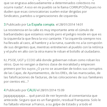
que se engrasa adecuadamente a determinados colectivos no
ocurre nada?. A eso en mi pueblo se le llama CORRUPCIÓN pues no
duden que esas convocatorias suelen estar dirigidas por
Sindicatos, partidos u organizaciones de izquierda.
Publicado por
el 28/01/2014 14:01
3.
La España corrupta.
La resistencia en la calle es muy importante ante el cúmulo de
barbaridades que estamos viendo pero el peligro reside en que es
la izquierda la que lleva la voz cantante. Y la izquierda siempre nos
ha llevado al caos, al hambre y a la ruina, cuando no a la corrupción
de sus dirigentes que, mientras entretienen al pueblo con la retórica
y el puño en alto con la otra mano le roban el bolsillo al ciudadano.
IU, PSOE, UGT y CCOO allá donde gobiernan roban como roban los
otros. Que no vengan a darnos clase de moralidad y empiecen
primero por los suyos ¿O ya no se acuerdan de todos sus corruptos
de las Cajas, de Ayuntamientos, de los EREs, de las mariscadas, de
las falsificaciones de facturas, de las colocaciones de sus familiares
por cientos etc...?
Publicado por
el 28/01/2014 15:09
4.
CALIU
Jajajajajajajaja..... qué panzá de reir leyendo al comentarista que
antecede. Seguro que es un flangistón, residual franquista. Solo le
ha faltado vitorear a Franco, a su golpe de Estado y a todo el