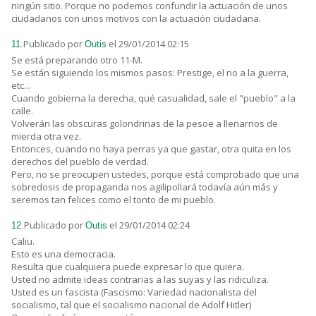
ningún sitio. Porque no podemos confundir la actuación de unos
ciudadanos con unos motivos con la actuación ciudadana.
Publicado por
el 29/01/2014 02:15
11.
Outis
Se está preparando otro 11-M.
Se están siguiendo los mismos pasos: Prestige, el no a la guerra,
etc...
Cuando gobierna la derecha, qué casualidad, sale el "pueblo" a la
calle.
Volverán las obscuras golondrinas de la pesoe a llenarnos de
mierda otra vez.
Entonces, cuando no haya perras ya que gastar, otra quita en los
derechos del pueblo de verdad.
Pero, no se preocupen ustedes, porque está comprobado que una
sobredosis de propaganda nos agilipollará todavía aún más y
seremos tan felices como el tonto de mi pueblo.
Publicado por
el 29/01/2014 02:24
12.
Outis
Caliu.
Esto es una democracia.
Resulta que cualquiera puede expresar lo que quiera.
Usted no admite ideas contrarias a las suyas y las ridiculiza.
Usted es un fascista (Fascismo: Variedad nacionalista del
socialismo, tal que el socialismo nacional de Adolf Hitler)