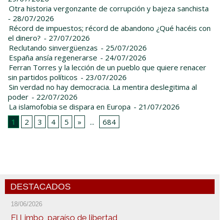
Otra historia vergonzante de corrupción y bajeza sanchista
- 28/07/2026
Récord de impuestos; récord de abandono ¿Qué hacéis con
el dinero?
- 27/07/2026
Reclutando sinvergüenzas
- 25/07/2026
España ansía regenerarse
- 24/07/2026
Ferran Torres y la lección de un pueblo que quiere renacer
sin partidos políticos
- 23/07/2026
Sin verdad no hay democracia. La mentira deslegitima al
poder
- 22/07/2026
La islamofobia se dispara en Europa
- 21/07/2026
1
2
3
4
5
»
...
684
DESTACADOS
18/06/2026
El Limbo, paraíso de libertad