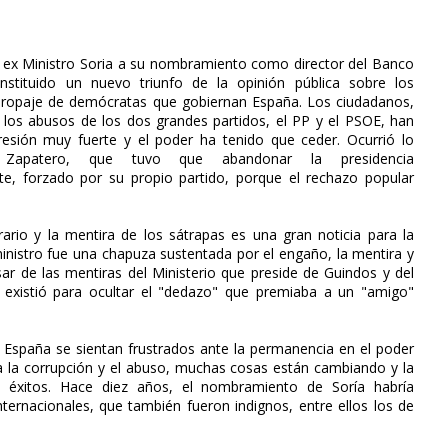
l ex Ministro Soria a su nombramiento como director del Banco
nstituido un nuevo triunfo de la opinión pública sobre los
 ropaje de demócratas que gobiernan España. Los ciudadanos,
 los abusos de los dos grandes partidos, el PP y el PSOE, han
resión muy fuerte y el poder ha tenido que ceder. Ocurrió lo
apatero, que tuvo que abandonar la presidencia
te, forzado por su propio partido, porque el rechazo popular
itrario y la mentira de los sátrapas es una gran noticia para la
inistro fue una chapuza sustentada por el engaño, la mentira y
 de las mentiras del Ministerio que preside de Guindos y del
existió para ocultar el "dedazo" que premiaba a un "amigo"
spaña se sientan frustrados ante la permanencia en el poder
s a la corrupción y el abuso, muchas cosas están cambiando y la
do éxitos. Hace diez años, el nombramiento de Soría habría
rnacionales, que también fueron indignos, entre ellos los de