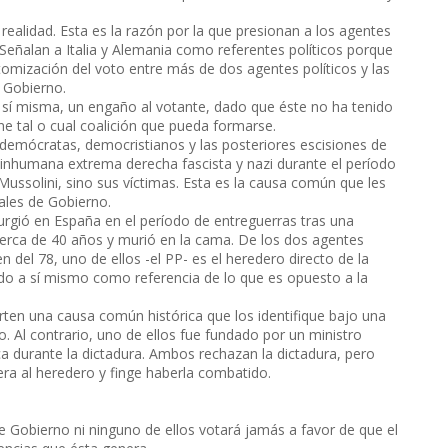
realidad. Esta es la razón por la que presionan a los agentes
 Señalan a Italia y Alemania como referentes políticos porque
omización del voto entre más de dos agentes políticos y las
 Gobierno.
r sí misma, un engaño al votante, dado que éste no ha tenido
ne tal o cual coalición que pueda formarse.
aldemócratas, democristianos y las posteriores escisiones de
 inhumana extrema derecha fascista y nazi durante el período
Mussolini, sino sus víctimas. Esta es la causa común que les
ales de Gobierno.
surgió en España en el período de entreguerras tras una
cerca de 40 años y murió en la cama. De los dos agentes
 del 78, uno de ellos -el PP- es el heredero directo de la
gido a sí mismo como referencia de lo que es opuesto a la
rten una causa común histórica que los identifique bajo una
. Al contrario, uno de ellos fue fundado por un ministro
ica durante la dictadura. Ambos rechazan la dictadura, pero
lera al heredero y finge haberla combatido.
e Gobierno ni ninguno de ellos votará jamás a favor de que el