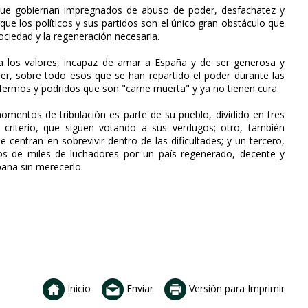
los que gobiernan impregnados de abuso de poder, desfachatez y
rque los políticos y sus partidos son el único gran obstáculo que
ociedad y la regeneración necesaria.
 a los valores, incapaz de amar a España y de ser generosa y
poder, sobre todo esos que se han repartido el poder durante las
nfermos y podridos que son "carne muerta" y ya no tienen cura.
mentos de tribulación es parte de su pueblo, dividido en tres
 criterio, que siguen votando a sus verdugos; otro, también
e centran en sobrevivir dentro de las dificultades; y un tercero,
tos de miles de luchadores por un país regenerado, decente y
paña sin merecerlo.
Inicio
Enviar
Versión para Imprimir