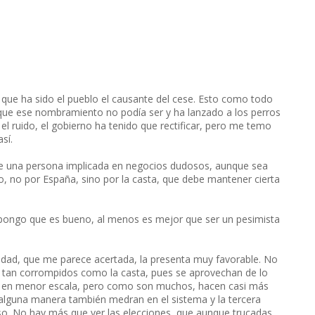
 que ha sido el pueblo el causante del cese. Esto como todo
o que ese nombramiento no podía ser y ha lanzado a los perros
l ruido, el gobierno ha tenido que rectificar, pero me temo
sí.
e una persona implicada en negocios dudosos, aunque sea
o, no por España, sino por la casta, que debe mantener cierta
 supongo que es bueno, al menos es mejor que ser un pesimista
ciedad, que me parece acertada, la presenta muy favorable. No
n tan corrompidos como la casta, pues se aprovechan de lo
ue en menor escala, pero como son muchos, hacen casi más
e alguna manera también medran en el sistema y la tercera
erso. No hay más que ver las elecciones, que aunque trucadas,