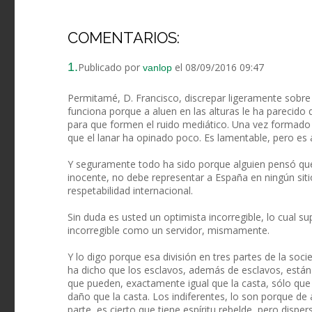
COMENTARIOS:
1.
Publicado por
el 08/09/2016 09:47
vanlop
Permitamé, D. Francisco, discrepar ligeramente sobre
funciona porque a aluen en las alturas le ha parecid
para que formen el ruido mediático. Una vez formado e
que el lanar ha opinado poco. Es lamentable, pero es a
Y seguramente todo ha sido porque alguien pensó qu
inocente, no debe representar a España en ningún siti
respetabilidad internacional.
Sin duda es usted un optimista incorregible, lo cual
incorregible como un servidor, mismamente.
Y lo digo porque esa división en tres partes de la so
ha dicho que los esclavos, además de esclavos, está
que pueden, exactamente igual que la casta, sólo q
daño que la casta. Los indiferentes, lo son porque d
parte, es cierto que tiene espíritu rebelde, pero disp