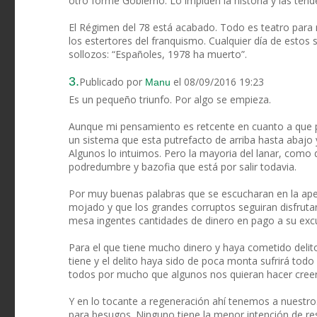
otro forme Gobierno. Lo impiden la historia y las ten
El Régimen del 78 está acabado. Todo es teatro para 
los estertores del franquismo. Cualquier día de estos 
sollozos: “Españoles, 1978 ha muerto”.
3.
Publicado por
el 08/09/2016 19:23
Manu
Es un pequeño triunfo. Por algo se empieza.
Aunque mi pensamiento es retcente en cuanto a que 
un sistema que esta putrefacto de arriba hasta abajo 
Algunos lo intuimos. Pero la mayoria del lanar, como d
podredumbre y bazofia que está por salir todavia.
Por muy buenas palabras que se escucharan en la aper
mojado y que los grandes corruptos seguiran disfrut
mesa ingentes cantidades de dinero en pago a su excu
Para el que tiene mucho dinero y haya cometido delito
tiene y el delito haya sido de poca monta sufrirá todo e
todos por mucho que algunos nos quieran hacer creer 
Y en lo tocante a regeneración ahí tenemos a nuestros
para besugos. Ninguno tiene la menor intención de reso