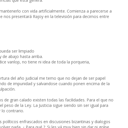
dencias que ésta genera.
mantenerlo con vida artificialmente. Comienza a parecerse a
se nos presentará Rajoy en la televisión para decirnos entre
pueda ser limpiado
y de abajo hasta arriba.
ice vanlop, no tiene ni idea de toda la porqueria,
tura del año judicial me temo que no dejan de ser papel
ando de impunidad y salvandose cuando ponen encima de la
lpación.
s de gran calado existen todas las facilidades. Para el que no
l peso de la Ley. La Justicia sigue siendo sin ser igual para
lo contrario.
 políticos enfrascados en discusiones bizantinas y dialogos
lver nada. ¿ Para qué ?. Si les vá muy bien sin dar ni golpe.