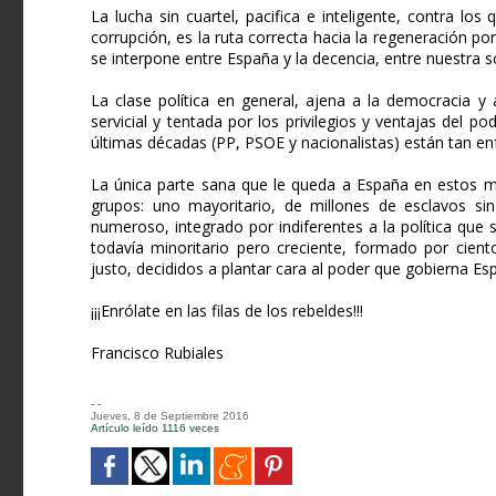
La lucha sin cuartel, pacifica e inteligente, contra 
corrupción, es la ruta correcta hacia la regeneración po
se interpone entre España y la decencia, entre nuestra s
La clase política en general, ajena a la democracia y
servicial y tentada por los privilegios y ventajas del 
últimas décadas (PP, PSOE y nacionalistas) están tan e
La única parte sana que le queda a España en estos mo
grupos: uno mayoritario, de millones de esclavos sin
numeroso, integrado por indiferentes a la política que s
todavía minoritario pero creciente, formado por cien
justo, decididos a plantar cara al poder que gobierna Es
¡¡¡Enrólate en las filas de los rebeldes!!!
Francisco Rubiales
- -
Jueves, 8 de Septiembre 2016
Artículo leído 1116 veces