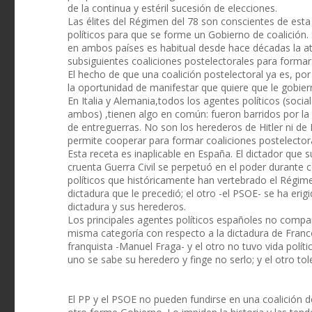
de la continua y estéril sucesión de elecciones.
Las élites del Régimen del 78 son conscientes de esta 
políticos para que se forme un Gobierno de coalición.
en ambos países es habitual desde hace décadas la at
subsiguientes coaliciones postelectorales para formar
El hecho de que una coalición postelectoral ya es, po
la oportunidad de manifestar que quiere que le gobier
En Italia y Alemania,todos los agentes políticos (soci
ambos) ,tienen algo en común: fueron barridos por la
de entreguerras. No son los herederos de Hitler ni de 
permite cooperar para formar coaliciones postelector
Esta receta es inaplicable en España. El dictador que 
cruenta Guerra Civil se perpetuó en el poder durante 
políticos que históricamente han vertebrado el Régimen
dictadura que le precedió; el otro -el PSOE- se ha eri
dictadura y sus herederos.
Los principales agentes políticos españoles no compa
misma categoría con respecto a la dictadura de Franco
franquista -Manuel Fraga- y el otro no tuvo vida polít
uno se sabe su heredero y finge no serlo; y el otro to
El PP y el PSOE no pueden fundirse en una coalición d