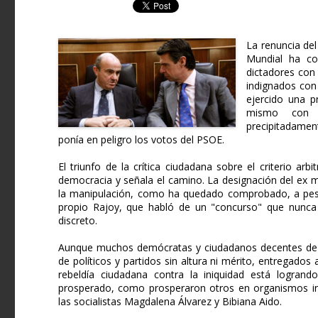
La renuncia de
Mundial ha co
dictadores con
indignados con
ejercido una p
mismo con Z
precipitadamen
ponía en peligro los votos del PSOE.
El triunfo de la crítica ciudadana sobre el criterio arb
democracia y señala el camino. La designación del ex m
la manipulación, como ha quedado comprobado, a pesar
propio Rajoy, que habló de un "concurso" que nunca 
discreto.
Aunque muchos demócratas y ciudadanos decentes de E
de políticos y partidos sin altura ni mérito, entregado
rebeldía ciudadana contra la iniquidad está logran
prosperado, como prosperaron otros en organismos inte
las socialistas Magdalena Álvarez y Bibiana Aido.