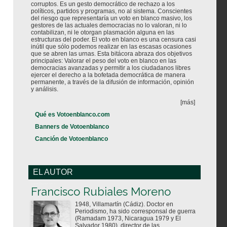
corruptos. Es un gesto democrático de rechazo a los
políticos, partidos y programas, no al sistema. Conscientes
del riesgo que representaría un voto en blanco masivo, los
gestores de las actuales democracias no lo valoran, ni lo
contabilizan, ni le otorgan plasmación alguna en las
estructuras del poder. El voto en blanco es una censura casi
inútil que sólo podemos realizar en las escasas ocasiones
que se abren las urnas. Esta bitácora abraza dos objetivos
principales: Valorar el peso del voto en blanco en las
democracias avanzadas y permitir a los ciudadanos libres
ejercer el derecho a la bofetada democrática de manera
permanente, a través de la difusión de información, opinión
y análisis.
[más]
Qué es Votoenblanco.com
Banners de Votoenblanco
Canción de Votoenblanco
EL AUTOR
Votoenblanco.com
Francisco Rubiales Moreno
1948, Villamartín (Cádiz). Doctor en
Periodismo, ha sido corresponsal de guerra
(Ramadam 1973, Nicaragua 1979 y El
Salvador 1980), director de las