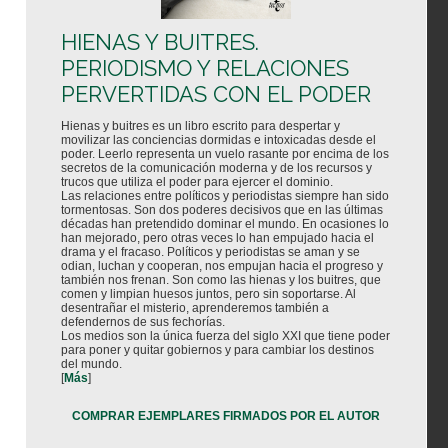
HIENAS Y BUITRES.
PERIODISMO Y RELACIONES
PERVERTIDAS CON EL PODER
Hienas y buitres es un libro escrito para despertar y
movilizar las conciencias dormidas e intoxicadas desde el
poder. Leerlo representa un vuelo rasante por encima de los
secretos de la comunicación moderna y de los recursos y
trucos que utiliza el poder para ejercer el dominio.
Las relaciones entre políticos y periodistas siempre han sido
tormentosas. Son dos poderes decisivos que en las últimas
décadas han pretendido dominar el mundo. En ocasiones lo
han mejorado, pero otras veces lo han empujado hacia el
drama y el fracaso. Políticos y periodistas se aman y se
odian, luchan y cooperan, nos empujan hacia el progreso y
también nos frenan. Son como las hienas y los buitres, que
comen y limpian huesos juntos, pero sin soportarse. Al
desentrañar el misterio, aprenderemos también a
defendernos de sus fechorías.
Los medios son la única fuerza del siglo XXI que tiene poder
para poner y quitar gobiernos y para cambiar los destinos
del mundo.
[
Más
]
COMPRAR EJEMPLARES FIRMADOS POR EL AUTOR