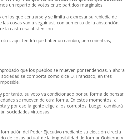
emos un reparto de votos entre partidos marginales.
n los que centrarse y se limita a expresar su rebledía de
e las cosas van a seguir así, con aumento de la abstención,
re la casta esa abstención.
 otro, aquí tendrá que haber un cambio, pero mientras,
mprobado que los pueblos se mueven por tendencias. Y ahora
La sociedad se comporta como dice D. Francisco, en tres
imposible.
 y por tanto, su voto va condicionado por su forma de pensar.
sociedades se mueven de otra forma. En estos momentos, al
ta y por eso la gente elige a los corruptos. Luego, cambiará
erán sociedades virtuosas.
e formación del Poder Ejecutivo mediante su elección directa
ado de cosas actual: de la imposibilidad de formar Gobierno y