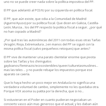
uno no se puede creer nada sobre la política impositiva del PP.
El PP que adelantó al PCE/IU por su izquierda en política fiscal.
El PP, que aún existe, que odia a la Comunidad de Madrid
(Aguirre/Ayuso) por su política fiscal. Que dicen en Galicia, Castilla-
León; Murcia... los del PP respecto la politica fiscal a seguir.. ¿por qué
no han copiado a Madrid?
¿Por qué tras las autonómicas del 2011 con todas esas otras Taifas
(Aragón; Rioja, Extremadura...) en manos del PP se siguió con la
misma polítca fiscal (salvo pequeñeos retoques) que antes?
El PP vive de mantener una parato clientelar enorme que pivota
sobre las Taifas y los chiringuitos
gaybianos/feminazis/ecosostenibles/queer/culturetasmuslines...
mas las teles ... y no puede rebajar los impuestos porque ese
aparato se caería.
Que lo haya hecho un poco mejor en Andalucía no siginfica una
verdadera voluntad de cambio, simplemente no les quedaba otra.
Porque VOX asoma su patita por la derecha, que si no...
Si estuvieran en el Poder en cuanto pudieran negociaban un
concierto vasco aún mas generoso que el actual, y les daban aún