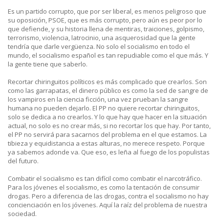
Es un partido corrupto, que por ser liberal, es menos peligroso que
su oposición, PSOE, que es más corrupto, pero aún es peor por lo
que defiende, y su historia llena de mentiras, traiciones, golpismo,
terrorismo, violencia, latrocinio, una asquerosidad que la gente
tendría que darle vergüenza. No solo el socialismo en todo el
mundo, el socialismo español es tan repudiable como el que más. Y
la gente tiene que saberlo.
Recortar chiringuitos políticos es más complicado que crearlos. Son
como las garrapatas, el dinero público es como la sed de sangre de
los vampiros en la ciencia ficción, una vez prueban la sangre
humana no pueden dejarlo. El PP no quiere recortar chiringuitos,
solo se dedica a no crearlos. Y lo que hay que hacer en la situación
actual, no solo es no crear más, si no recortar los que hay. Por tanto,
el PP no servirá para sacarnos del problema en el que estamos. La
tibieza y equidistancia a estas alturas, no merece respeto. Porque
ya sabemos adonde va. Que eso, es leña al fuego de los populistas
del futuro.
Combatir el socialismo es tan difícil como combatir el narcotráfico.
Para los jóvenes el socialismo, es como la tentación de consumir
drogas. Pero a diferencia de las drogas, contra el socialismo no hay
concienciación en los jóvenes. Aquí la raíz del problema de nuestra
sociedad.