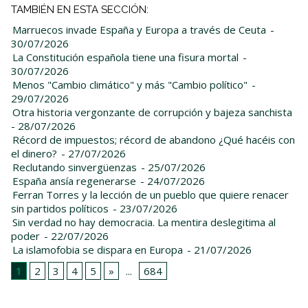
TAMBIÉN EN ESTA SECCIÓN:
Marruecos invade España y Europa a través de Ceuta
-
30/07/2026
La Constitución española tiene una fisura mortal
-
30/07/2026
Menos "Cambio climático" y más "Cambio político"
-
29/07/2026
Otra historia vergonzante de corrupción y bajeza sanchista
- 28/07/2026
Récord de impuestos; récord de abandono ¿Qué hacéis con
el dinero?
- 27/07/2026
Reclutando sinvergüenzas
- 25/07/2026
España ansía regenerarse
- 24/07/2026
Ferran Torres y la lección de un pueblo que quiere renacer
sin partidos políticos
- 23/07/2026
Sin verdad no hay democracia. La mentira deslegitima al
poder
- 22/07/2026
La islamofobia se dispara en Europa
- 21/07/2026
1
2
3
4
5
»
...
684