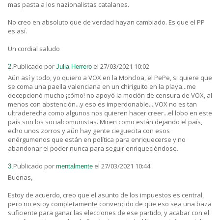
mas pasta a los nazionalistas catalanes.
No creo en absoluto que de verdad hayan cambiado. Es que el PP
es así.
Un cordial saludo
Publicado por
el 27/03/2021 10:02
2.
Julia Herrero
Aún así y todo, yo quiero a VOX en la Moncloa, el PePe, si quiere que
se coma una paella valenciana en un chiriguito en la playa...me
decepcionó mucho ¡cómo! no apoyó la moción de censura de VOX, al
menos con abstención...y eso es imperdonable....VOX no es tan
ultraderecha como algunos nos quieren hacer creer...el lobo en este
país son los socialcomunistas. Miren como están dejando el país,
echo unos zorros y aún hay gente cieguecita con esos
enérgumenos que están en política para enriquecerse y no
abandonar el poder nunca para seguir enriqueciéndose.
Publicado por
el 27/03/2021 10:44
3.
mentalmente
Buenas,
Estoy de acuerdo, creo que el asunto de los impuestos es central,
pero no estoy completamente convencido de que eso sea una baza
suficiente para ganar las elecciones de ese partido, y acabar con el