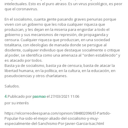
intelectuales. Esto es el puro atraso. Es un virus psicológico, es peor
que el coronavirus.
En el socialismo, cuanta gente pasando graves penurias porque
viven con un gobierno que les roba cualquier riqueza que
produzcan, y les dejan en la miseria para engordar a todo el
gobierno y sus mecanismos de represión, de propaganda y
censura. Cualquier riqueza que produzcan, en una sociedad
totalitaria, con ideologías de manada donde se persigue al
disidente, cualquier individuo que destaque socialmente o critique
al poder, se identifica como una amenaza al "orden establecido" y
es atacado por todos.
Basta ya de socialismo, basta ya de censura, basta de atacar la
libertad humana, en la política, en la cultura, en la educación, en
pseudociencias y otros charlatanes.
Saludos.
Publicado por
el 27/03/2021 11:06
4.
pasmao
por su interés
https://elcorreodeespana.com/opinion/384802096/El-Partido-
Popular-ha-sido-el-mejor-aliado-del-socialismo-y-muy-
especialmente-del-Sanchismo-Por-Javier-Garcia-Isac.html