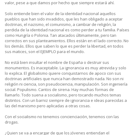
valor, pese a que damos por hecho que siempre estará ahí.
Solo entiende bien el valor de la identidad nacional aquellos
pueblos que han sido invadidos, que les han obligado a aceptar
doctrinas, el nazismo, el comunismo, a cambiar de religión, la
perdida de la identidad nacional es como perder a tu familia. Países
como Hungría o Polonia. Tan atacados últimamente, pero tan
correctos en sus planteamientos. Ellos están en el lado correcto. No
los demás. Ellos que saben lo que es perder la libertad, en todos
sus matices, son el EJEMPLO para el mundo.
No está bien insultar el nombre de España o destruir sus
monumentos. Es inaceptable. La ignorancia es muy atrevida y solo
lo explica. El globalismo quiere conquistarnos de apoco con sus
doctrinas artificiales que nunca han demostrado nada. No son ni
religión ni ciencia, son pseudociencia, manipulación. Son ingeniería
social. Populismo. Cantos de sirena. Hay muchas formas de
llamarlo. Todo suena a socialismo, pero tocando muchos temas
distintos. Con un barniz siempre de ignorancia e ideas parecidas a
las del marxismo pero aplicadas a otras cosas.
Con el socialismo no tenemos concienciación, tenemos con las
drogas.
¿Quien se va a encargar de que los jóvenes entiendan el