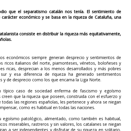
io que el separatismo catalán nos tenía. El sentimiento de
 carácter económico y se basa en la riqueza de Cataluña, una
catalanista consiste en distribuir la riqueza más equitativamente,
añolas.
rios económicos siempre generan desprecio y sentimientos de
os ricos italianos del norte, piamonteses, vénetos, boloñeses y
nes ricas, desprecian a los menos desarrollados y más pobres
 sur y esa diferencia de riqueza ha generado sentimientos
s y de desprecio como los que encarna la Liga Norte.
n típico caso de sociedad enferma de fascismo y egoísmo
los creen que la riqueza que poseen, construida con el esfuerzo y
de todas las regiones españolas, les pertenece y ahora se niegan
compensar, como es habitual en todas las naciones.
u egoísmo patológico, alimentado, como también es habitual,
ticos miserables, rastreros y sin valores, los catalanes se niegan
iran a ser independientes y disfrutar de su riqueza en solitario,