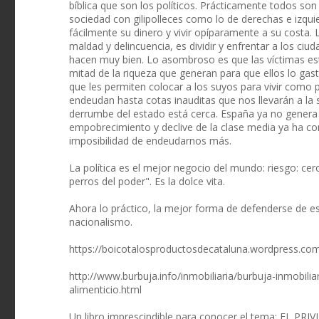
bíblica que son los políticos. Prácticamente todos son
sociedad con gilipolleces como lo de derechas e izquie
fácilmente su dinero y vivir opíparamente a su costa. 
maldad y delincuencia, es dividir y enfrentar a los ci
hacen muy bien. Lo asombroso es que las víctimas es
mitad de la riqueza que generan para que ellos lo gast
que les permiten colocar a los suyos para vivir como pa
endeudan hasta cotas inauditas que nos llevarán a la
derrumbe del estado está cerca. España ya no genera n
empobrecimiento y declive de la clase media ya ha c
imposibilidad de endeudarnos más.
La política es el mejor negocio del mundo: riesgo: cer
perros del poder". Es la dolce vita.
Ahora lo práctico, la mejor forma de defenderse de esa
nacionalismo.
https://boicotalosproductosdecataluna.wordpress.co
http://www.burbuja.info/inmobiliaria/burbuja-inmobili
alimenticio.html
Un libro imprescindible para conocer el tema: EL 