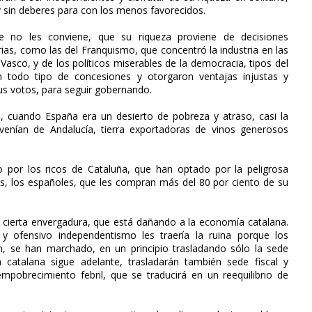
 y sin deberes para con los menos favorecidos.
ue no les conviene, que su riqueza proviene de decisiones
arias, como las del Franquismo, que concentró la industria en las
Vasco, y de los políticos miserables de la democracia, tipos del
n todo tipo de concesiones y otorgaron ventajas injustas y
us votos, para seguir gobernando.
cuando España era un desierto de pobreza y atraso, casi la
venían de Andalucía, tierra exportadoras de vinos generosos
do por los ricos de Cataluña, que han optado por la peligrosa
ntes, los españoles, que les compran más del 80 por ciento de su
cierta envergadura, que está dañando a la economía catalana.
y ofensivo independentismo les traería la ruina porque los
n, se han marchado, en un principio trasladando sólo la sede
 catalana sigue adelante, trasladarán también sede fiscal y
obrecimiento febril, que se traducirá en un reequilibrio de