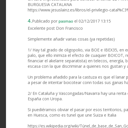
BURGUESIA CATALANA
https://www.jesuslainz.es/libros/el-privilegio-catal%C
4.
Publicado por
el 02/12/2017 13:15
pasmao
Excelente post Don Francisco
Simplemente añadir varias cosas (ya repetidas)
1/ Hay tal grado de oligopolio, via BOE e IBEX35, en
palo, que ello inimiza el efecto de cuaquier BOICOT,
financiar el akelarre separatista) en telecos, energía
escasa con la que discriminar a quienes nos gustan y 
Un problema añadido para la castuza es que el lanar 
a pesar de intentar boicotear conn todas sus ganas ha
2/ En Cataluña y Vascongadas/Navarra hay una renta de
España con Uropa.
Si puediéramos obviar el pasar por esos territorios, 
en Huesca, como es tunel que une Suiza e Italia
https://es.wikipedia.org/wiki/Túnel_de_base_de_San_G