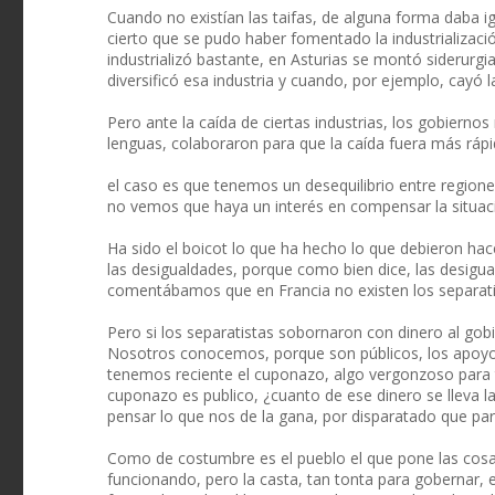
Cuando no existían las taifas, de alguna forma daba igu
cierto que se pudo haber fomentado la industrializaci
industrializó bastante, en Asturias se montó siderurgia,
diversificó esa industria y cuando, por ejemplo, cayó 
Pero ante la caída de ciertas industrias, los gobiern
lenguas, colaboraron para que la caída fuera más rápi
el caso es que tenemos un desequilibrio entre region
no vemos que haya un interés en compensar la situació
Ha sido el boicot lo que ha hecho lo que debieron hacer
las desigualdades, porque como bien dice, las desigu
comentábamos que en Francia no existen los separat
Pero si los separatistas sobornaron con dinero al go
Nosotros conocemos, porque son públicos, los apoy
tenemos reciente el cuponazo, algo vergonzoso para to
cuponazo es publico, ¿cuanto de ese dinero se lleva
pensar lo que nos de la gana, por disparatado que par
Como de costumbre es el pueblo el que pone las cosas
funcionando, pero la casta, tan tonta para gobernar, 