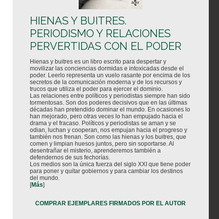
HIENAS Y BUITRES.
PERIODISMO Y RELACIONES
PERVERTIDAS CON EL PODER
Hienas y buitres es un libro escrito para despertar y
movilizar las conciencias dormidas e intoxicadas desde el
poder. Leerlo representa un vuelo rasante por encima de los
secretos de la comunicación moderna y de los recursos y
trucos que utiliza el poder para ejercer el dominio.
Las relaciones entre políticos y periodistas siempre han sido
tormentosas. Son dos poderes decisivos que en las últimas
décadas han pretendido dominar el mundo. En ocasiones lo
han mejorado, pero otras veces lo han empujado hacia el
drama y el fracaso. Políticos y periodistas se aman y se
odian, luchan y cooperan, nos empujan hacia el progreso y
también nos frenan. Son como las hienas y los buitres, que
comen y limpian huesos juntos, pero sin soportarse. Al
desentrañar el misterio, aprenderemos también a
defendernos de sus fechorías.
Los medios son la única fuerza del siglo XXI que tiene poder
para poner y quitar gobiernos y para cambiar los destinos
del mundo.
[
Más
]
COMPRAR EJEMPLARES FIRMADOS POR EL AUTOR