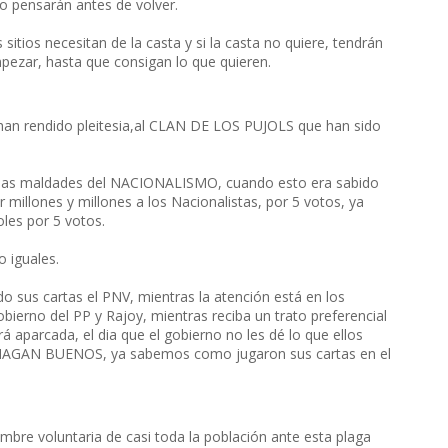
lo pensarán antes de volver.
itios necesitan de la casta y si la casta no quiere, tendrán
mpezar, hasta que consigan lo que quieren.
han rendido pleitesia,al CLAN DE LOS PUJOLS que han sido
s maldades del NACIONALISMO, cuando esto era sabido
 millones y millones a los Nacionalistas, por 5 votos, ya
les por 5 votos.
 iguales.
do sus cartas el PNV, mientras la atención está en los
bierno del PP y Rajoy, mientras reciba un trato preferencial
 aparcada, el dia que el gobierno no les dé lo que ellos
 HAGAN BUENOS, ya sabemos como jugaron sus cartas en el
e voluntaria de casi toda la población ante esta plaga