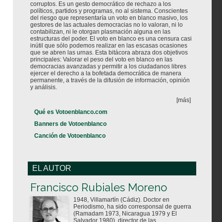
corruptos. Es un gesto democrático de rechazo a los
políticos, partidos y programas, no al sistema. Conscientes
del riesgo que representaría un voto en blanco masivo, los
gestores de las actuales democracias no lo valoran, ni lo
contabilizan, ni le otorgan plasmación alguna en las
estructuras del poder. El voto en blanco es una censura casi
inútil que sólo podemos realizar en las escasas ocasiones
que se abren las urnas. Esta bitácora abraza dos objetivos
principales: Valorar el peso del voto en blanco en las
democracias avanzadas y permitir a los ciudadanos libres
ejercer el derecho a la bofetada democrática de manera
permanente, a través de la difusión de información, opinión
y análisis.
[más]
Qué es Votoenblanco.com
Banners de Votoenblanco
Canción de Votoenblanco
EL AUTOR
Votoenblanco.com
Francisco Rubiales Moreno
1948, Villamartín (Cádiz). Doctor en
Periodismo, ha sido corresponsal de guerra
(Ramadam 1973, Nicaragua 1979 y El
Salvador 1980), director de las