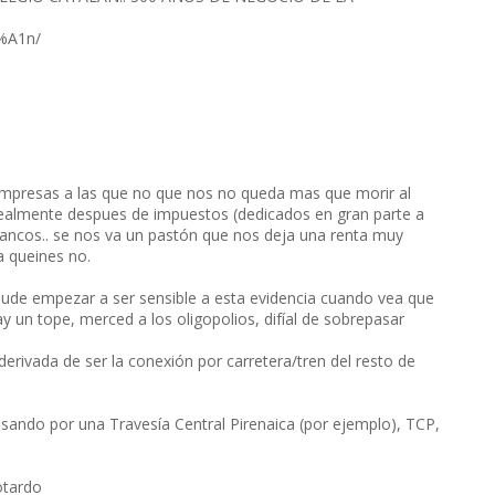
3%A1n/
 empresas a las que no que nos no queda mas que morir al
 realmente despues de impuestos (dedicados en gran parte a
, bancos.. se nos va un pastón que nos deja una renta muy
a queines no.
pude empezar a ser sensible a esta evidencia cuando vea que
y un tope, merced a los oligopolios, difíal de sobrepasar
rivada de ser la conexión por carretera/tren del resto de
pasando por una Travesía Central Pirenaica (por ejemplo), TCP,
otardo