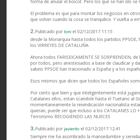
forma de anular el boicot. Pero los que se han ido se 
El problema es que para montar los negocios en otros s
que volver cuando la cosa se tranquilice. Y vuelta a e
2.
Publicado por
el 02/12/2017 11:15
toni
desde la Monarquia hasta todos los partidos PPSOE, 
los VIRREYES DE CATALUÑA.
Ahora todos FARISEICAMENTE SE SORPRENDEN, de la
por todos, pero anestesiados a base de claudicar y dar
sabeis PPSOE han traicionado a España y a los españo
Esos mismos que dicen que todos los Españoles somo
Por cierto que bien y que inteligentemente está jugan
Catalanes ellos, estan scandole hasta el Tuetano al Go
momentaneamente la reivindicación nacionalista estará
quieran, puede ser que incluso a los CATALANES LO
Terrorismo RECOGIENDO LAS NUECES
3.
Publicado por
el 02/12/2017 12:41
javierito
Siempre me ha asombrado la mansedumbre y servidumbr