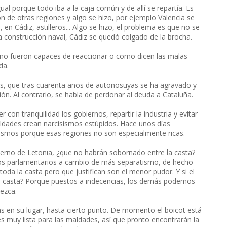
al porque todo iba a la caja común y de allí se repartía. Es
ón de otras regiones y algo se hizo, por ejemplo Valencia se
 en Cádiz, astilleros... Algo se hizo, el problema es que no se
la construcción naval, Cádiz se quedó colgado de la brocha.
os no fueron capaces de reaccionar o como dicen las malas
da.
es, que tras cuarenta años de autonosuyas se ha agravado y
n. Al contrario, se habla de perdonar al deuda a Cataluña.
 con tranquilidad los gobiernos, repartir la industria y evitar
aldades crean narcisismos estúpidos. Hace unos días
ismos porque esas regiones no son especialmente ricas.
bierno de Letonia, ¿que no habrán sobornado entre la casta?
os parlamentarios a cambio de más separatismo, de hecho
da la casta pero que justifican son el menor pudor. Y si el
 la casta? Porque puestos a indecencias, los demás podemos
ezca.
 en su lugar, hasta cierto punto. De momento el boicot está
es muy lista para las maldades, así que pronto encontrarán la