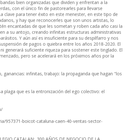
 bandas bien organizadas que dividen y enfrentan a la
rdas, con el único fin de pastorearles para llevarse
La clave para tener éxito en este menester, en este tipo de
udadanos, y hay que reconocerles que son unos artistas, lo
tén encantadas de que les sometan y roben cada año casi la
en a su antojo, creando infinitas estructuras administrativas
rásitos. Y aún así es insuficiente para su despilfarro y nos
 suspensión de pagos o quiebra entre los años 2018-2020. El
i generará suficiente riqueza para sostener este tinglado. El
omenzado, pero se acelerará en los próximos años por la
o, ganancias: infinitas, trabajo: la propaganda que hagan "los
 plaga que es la entronización del ego colectivo: el
m/
aria/957371-boicot-cataluna-caen-40-ventas-sector-
PRIVILEGIO CATALAN:. 300 AÑOS DE NEGOCIO DE LA