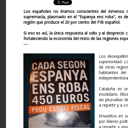
Los españoles no éramos conscientes del inmenso od
supremacía, plasmado en el "Espanya ens roba", es de
región que produce el 20 por ciento del PIB español.
Si eso es así, la única respuesta al odio y al desprecio 
fortaleciendo la economía del resto de las regiones esp
---
Los desequilib
superioridad. L
de otras regio
habitantes del
independentista
Cataluña es u
insolidario. El
las plusvalías 
a repartir y a 
Envueltos en s
por líderes polí
a repartir y asp