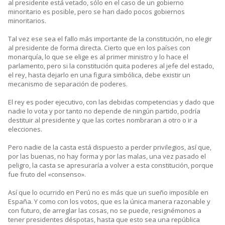
al presidente está vetado, sólo en el caso de un gobierno
minoritario es posible, pero se han dado pocos gobiernos
minoritarios.
Tal vez ese sea el fallo más importante de la constitución, no elegir
al presidente de forma directa. Cierto que en los países con
monarquía, lo que se elige es al primer ministro y lo hace el
parlamento, pero si la constitución quita poderes al jefe del estado,
el rey, hasta dejarlo en una figura simbólica, debe existir un
mecanismo de separación de poderes.
El rey es poder ejecutivo, con las debidas competencias y dado que
nadie lo vota y por tanto no depende de ningún partido, podría
destituir al presidente y que las cortes nombraran a otro o ir a
elecciones.
Pero nadie de la casta está dispuesto a perder privilegios, así que,
por las buenas, no hay forma y por las malas, una vez pasado el
peligro, la casta se apresuraría a volver a esta constitución, porque
fue fruto del «consenso».
Así que lo ocurrido en Perú no es más que un sueño imposible en
España. Y como con los votos, que es la única manera razonable y
con futuro, de arreglar las cosas, no se puede, resignémonos a
tener presidentes déspotas, hasta que esto sea una república