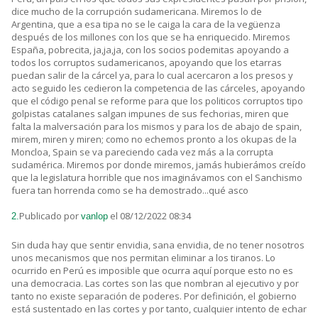
dice mucho de la corrupción sudamericana. Miremos lo de
Argentina, que a esa tipa no se le caiga la cara de la vegüenza
después de los millones con los que se ha enriquecido. Miremos
España, pobrecita, ja,ja,ja, con los socios podemitas apoyando a
todos los corruptos sudamericanos, apoyando que los etarras
puedan salir de la cárcel ya, para lo cual acercaron a los presos y
acto seguido les cedieron la competencia de las cárceles, apoyando
que el código penal se reforme para que los politicos corruptos tipo
golpistas catalanes salgan impunes de sus fechorias, miren que
falta la malversación para los mismos y para los de abajo de spain,
mirem, miren y miren; como no echemos pronto a los okupas de la
Moncloa, Spain se va pareciendo cada vez más a la corrupta
sudamérica. Miremos por donde miremos, jamás hubierámos creído
que la legislatura horrible que nos imaginávamos con el Sanchismo
fuera tan horrenda como se ha demostrado...qué asco
Publicado por
el 08/12/2022 08:34
2.
vanlop
Sin duda hay que sentir envidia, sana envidia, de no tener nosotros
unos mecanismos que nos permitan eliminar a los tiranos. Lo
ocurrido en Perú es imposible que ocurra aquí porque esto no es
una democracia. Las cortes son las que nombran al ejecutivo y por
tanto no existe separación de poderes. Por definición, el gobierno
está sustentado en las cortes y por tanto, cualquier intento de echar