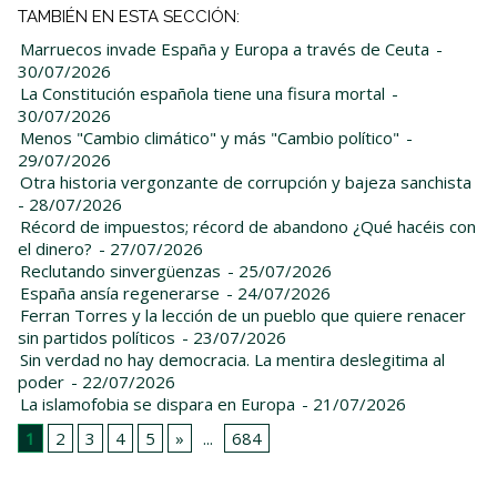
TAMBIÉN EN ESTA SECCIÓN:
Marruecos invade España y Europa a través de Ceuta
-
30/07/2026
La Constitución española tiene una fisura mortal
-
30/07/2026
Menos "Cambio climático" y más "Cambio político"
-
29/07/2026
Otra historia vergonzante de corrupción y bajeza sanchista
- 28/07/2026
Récord de impuestos; récord de abandono ¿Qué hacéis con
el dinero?
- 27/07/2026
Reclutando sinvergüenzas
- 25/07/2026
España ansía regenerarse
- 24/07/2026
Ferran Torres y la lección de un pueblo que quiere renacer
sin partidos políticos
- 23/07/2026
Sin verdad no hay democracia. La mentira deslegitima al
poder
- 22/07/2026
La islamofobia se dispara en Europa
- 21/07/2026
1
2
3
4
5
»
...
684