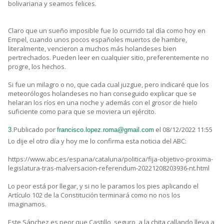
bolivariana y seamos felices.
Claro que un sueño imposible fue lo ocurrido tal día como hoy en
Empel, cuando unos pocos españoles muertos de hambre,
literalmente, vencieron a muchos más holandeses bien
pertrechados. Pueden leer en cualquier sitio, preferentemente no
progre, los hechos.
Si fue un milagro o no, que cada cual juzgue, pero indicaré que los
meteorólogos holandeses no han conseguido explicar que se
helaran los ríos en una noche y además con el grosor de hielo
suficiente como para que se moviera un ejército.
Publicado por
el 08/12/2022 11:55
3.
francisco.lopez.roma@gmail.com
Lo dije el otro día y hoy me lo confirma esta noticia del ABC:
https://www.abc.es/espana/cataluna/politica/fija-objetivo-proxima-
legislatura-tras-malversacion-referendum-20221208203936-nt.html
Lo peor está por llegar, y si no le paramos los pies aplicando el
Artículo 102 de la Constitución terminará como no nos los
imaginamos.
Este Sánchez es peor que Castillo, seguro, a la chita callando lleva a