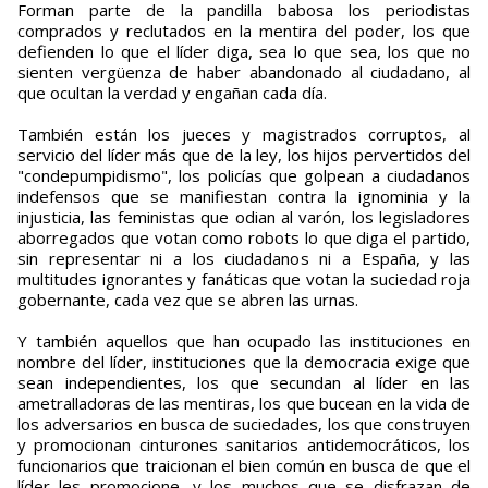
Forman parte de la pandilla babosa los periodistas
comprados y reclutados en la mentira del poder, los que
defienden lo que el líder diga, sea lo que sea, los que no
sienten vergüenza de haber abandonado al ciudadano, al
que ocultan la verdad y engañan cada día.
También están los jueces y magistrados corruptos, al
servicio del líder más que de la ley, los hijos pervertidos del
"condepumpidismo", los policías que golpean a ciudadanos
indefensos que se manifiestan contra la ignominia y la
injusticia, las feministas que odian al varón, los legisladores
aborregados que votan como robots lo que diga el partido,
sin representar ni a los ciudadanos ni a España, y las
multitudes ignorantes y fanáticas que votan la suciedad roja
gobernante, cada vez que se abren las urnas.
Y también aquellos que han ocupado las instituciones en
nombre del líder, instituciones que la democracia exige que
sean independientes, los que secundan al líder en las
ametralladoras de las mentiras, los que bucean en la vida de
los adversarios en busca de suciedades, los que construyen
y promocionan cinturones sanitarios antidemocráticos, los
funcionarios que traicionan el bien común en busca de que el
líder les promocione, y los muchos que se disfrazan de