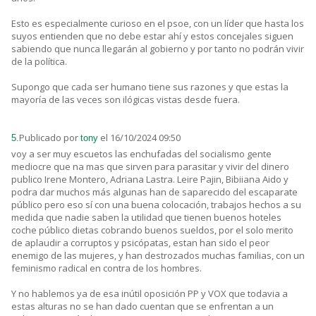
Esto es especialmente curioso en el psoe, con un líder que hasta los
suyos entienden que no debe estar ahí y estos concejales siguen
sabiendo que nunca llegarán al gobierno y por tanto no podrán vivir
de la política.
Supongo que cada ser humano tiene sus razones y que estas la
mayoría de las veces son ilógicas vistas desde fuera.
Publicado por
el 16/10/2024 09:50
5.
tony
voy a ser muy escuetos las enchufadas del socialismo gente
mediocre que na mas que sirven para parasitar y vivir del dinero
publico Irene Montero, Adriana Lastra. Leire Pajin, Bibiiana Aido y
podra dar muchos más algunas han de saparecido del escaparate
público pero eso sí con una buena colocación, trabajos hechos a su
medida que nadie saben la utilidad que tienen buenos hoteles
coche público dietas cobrando buenos sueldos, por el solo merito
de aplaudir a corruptos y psicópatas, estan han sido el peor
enemigo de las mujeres, y han destrozados muchas familias, con un
feminismo radical en contra de los hombres.
Y no hablemos ya de esa inútil oposición PP y VOX que todavia a
estas alturas no se han dado cuentan que se enfrentan a un