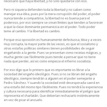
necesario que haya libertad, y no solo quedarse con eso.
Pero ni siquiera defienden toda la libertad y no saben como
manejar esa idea, pues por la mera corrupción del poder, el poder
nunca tiende a compartirse, la libertad no es buena para el
poderoso, por eso siempre se crean límites que tienden a favorecer
a que la clase dominante permanezca en el poder. Todo poder
teme al cambio. Y la libertad es cambio.
Porque esa oposición es humanamente defectuosa, tibia y a veces
muy corrupta, la mayor parte de las veces, es que el socialismo y
otras estafas políticas similares tienen posibilidades de seguir
engañando a la gente. Pues se presentan como recetas mágicas, y
mucha gente cae fácilmente pues tiende a pensar que no tiene
nada que perder, así es como empieza el infierno socialista.
Por eso digo que lo primero que es importante es librar a la
sociedad del engaño ideológico. Pues si no se libran del engaño
ideológico, siempre tendrán a alguien en el poder semejante a
Pedro Sánchez. Y cuando la sociedad esté desesperada caerá en
una estafa del mismo tipo fácilmente. Pues no tendrá la experiencia
y cultura necesaria para identificar inmediatamente el peligro que
representa el charlatán. Que deberían rechazarlo instintivamente
en vez de picar el anzuelo.