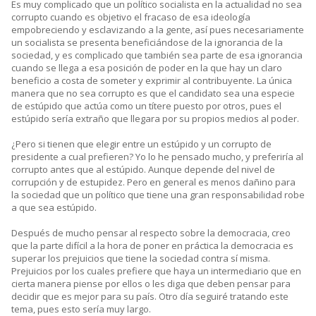
Es muy complicado que un político socialista en la actualidad no sea
corrupto cuando es objetivo el fracaso de esa ideología
empobreciendo y esclavizando a la gente, así pues necesariamente
un socialista se presenta beneficiándose de la ignorancia de la
sociedad, y es complicado que también sea parte de esa ignorancia
cuando se llega a esa posición de poder en la que hay un claro
beneficio a costa de someter y exprimir al contribuyente. La única
manera que no sea corrupto es que el candidato sea una especie
de estúpido que actúa como un títere puesto por otros, pues el
estúpido sería extraño que llegara por su propios medios al poder.
¿Pero si tienen que elegir entre un estúpido y un corrupto de
presidente a cual prefieren? Yo lo he pensado mucho, y preferiría al
corrupto antes que al estúpido. Aunque depende del nivel de
corrupción y de estupidez. Pero en general es menos dañino para
la sociedad que un político que tiene una gran responsabilidad robe
a que sea estúpido.
Después de mucho pensar al respecto sobre la democracia, creo
que la parte difícil a la hora de poner en práctica la democracia es
superar los prejuicios que tiene la sociedad contra sí misma.
Prejuicios por los cuales prefiere que haya un intermediario que en
cierta manera piense por ellos o les diga que deben pensar para
decidir que es mejor para su país. Otro día seguiré tratando este
tema, pues esto sería muy largo.