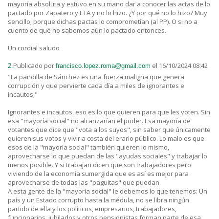
mayoría absoluta y estuvo en su mano dar a conocer las actas de lo
pactado por Zapatero y ETA y no lo hizo. ¿Y por qué no lo hizo? Muy
sencillo; porque dichas pactas lo comprometían (al PP). O si no a
cuento de qué no sabemos aún lo pactado entonces.
Un cordial saludo
Publicado por
el 16/10/2024 08:42
2.
francisco.lopez.roma@gmail.com
"La pandilla de Sánchez es una fuerza maligna que genera
corrupción y que pervierte cada día a miles de ignorantes e
incautos,"
Ignorantes e incautos, eso es lo que quieren para que les voten. Sin
esa "mayoría social" no alcanzarían el poder. Esa mayoría de
votantes que dice que "vota a los suyos", sin saber que únicamente
quieren sus votos y vivir a costa del erario público. Lo malo es que
esos de la "mayoría social" también quieren lo mismo,
aprovecharse lo que puedan de las "ayudas sociales" y trabajar lo
menos posible. Y si trabajan dicen que son trabajadores pero
viviendo de la economía sumergida que es así es mejor para
aprovecharse de todas las "paguitas" que puedan.
A esta gente de la "mayoría social" le debemos lo que tenemos: Un
país y un Estado corrupto hasta la médula, no se libra ningún
partido de ella y los políticos, empresarios, trabajadores,
funcionarios, jubilados y otros pensionistas forman parte de esa