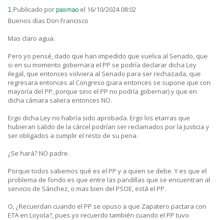
Publicado por
el 16/10/2024 08:02
1.
pasmao
Buenos días Don Francisco
Mas claro agua.
Pero yo pensé, dado que han impedido que vuelva al Senado, que
si en su momento gobernara el PP se podría declarar dicha Ley
ilegal, que entonces volviera al Senado para ser rechazada, que
regresara entonces al Congreso (para entonces se supone que con
mayoría del PP, porque sino el PP no podría gobernar) y que en
dicha cámara saliera entonces NO.
Ergo dicha Ley no habría sido aprobada. Ergo los etarras que
hubieran salido de la cárcel podrían ser reclamados por la Justicia y
ser obligados a cumplir el resto de su pena.
¿Se hará? NO padre.
Porque todos sabemos qué es el PP y a quien se debe. Y es que el
problema de fondo es que entre las pandillas que se encuentran al
servicio de Sánchez, o mas bien del PSOE, está el PP.
O, ¿Recuerdan cuando el PP se opuso a que Zapatero pactara con
ETA en Loyola?, pues yo recuerdo también cuando el PP tuvo