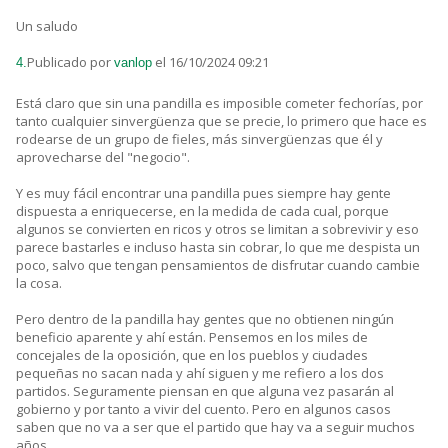
Un saludo
Publicado por
el 16/10/2024 09:21
4.
vanlop
Está claro que sin una pandilla es imposible cometer fechorías, por
tanto cualquier sinvergüenza que se precie, lo primero que hace es
rodearse de un grupo de fieles, más sinvergüenzas que él y
aprovecharse del "negocio".
Y es muy fácil encontrar una pandilla pues siempre hay gente
dispuesta a enriquecerse, en la medida de cada cual, porque
algunos se convierten en ricos y otros se limitan a sobrevivir y eso
parece bastarles e incluso hasta sin cobrar, lo que me despista un
poco, salvo que tengan pensamientos de disfrutar cuando cambie
la cosa.
Pero dentro de la pandilla hay gentes que no obtienen ningún
beneficio aparente y ahí están. Pensemos en los miles de
concejales de la oposición, que en los pueblos y ciudades
pequeñas no sacan nada y ahí siguen y me refiero a los dos
partidos. Seguramente piensan en que alguna vez pasarán al
gobierno y por tanto a vivir del cuento. Pero en algunos casos
saben que no va a ser que el partido que hay va a seguir muchos
años.