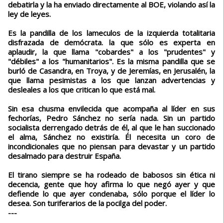
debatirla y la ha enviado directamente al BOE, violando así la
ley de leyes.
Es la pandilla de los lameculos de la izquierda totalitaria
disfrazada de demócrata. la que sólo es experta en
aplaudir, la que llama "cobardes" a los "prudentes" y
"débiles" a los "humanitarios". Es la misma pandilla que se
burló de Casandra, en Troya, y de Jeremías, en Jerusalén, la
que llama pesimistas a los que lanzan advertencias y
desleales a los que critican lo que está mal.
Sin esa chusma envilecida que acompaña al líder en sus
fechorías, Pedro Sánchez no sería nada. Sin un partido
socialista derrengado detrás de él, al que le han succionado
el alma, Sánchez no existiría. Él necesita un coro de
incondicionales que no piensan para devastar y un partido
desalmado para destruir España.
El tirano siempre se ha rodeado de babosos sin ética ni
decencia, gente que hoy afirma lo que negó ayer y que
defiende lo que ayer condenaba, sólo porque el líder lo
desea. Son turiferarios de la pocilga del poder.
---