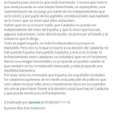
es España pues ocurre lo que está ocurriendo. Y ocurre que todo lo
que está pasando es una simple fantochada, un esperpento, una
representación de un juego por parte de los independentista que
se lo creen, y por parte de los partidos constitucionales que también
se lo creen, que se creen que ellos actúa bien.
Saben que no va a ocurrir nada, que Cataluña no puede ser
independiente del resto de España, y que lo único que buscan,
algunos extremistas, como dice el escrito, es provocar al Estado y al
Gobierno que lo dirige.
Todo es papel mojado, no habrá independencia porque es
imposible. Pero eso sí, lo que si ocurre es la división de Cataluña; no
han partido España, han partido Cataluña, y eso sí es lo malo. El
enfrentamiento entre catalanes se vislumbró ayer en el Parlament,
dieron una imagen lamentable, no propia de un pueblo catalán al
que siempre se ha considerado mesurado, y más propia de una
república bananera.
Por esta razón es necesario que España, los españoles (incluídos
los catalanes) quitemos de en medio esta pléyade de políticos que
sólo saben inculcar odio unos y mantenerse otros en sus partidos
sin unirse para hacer frente a la división social que hay en Cataluña
y que puede termina en enfrentamiento.
Publicado por
el 07/09/2017 11:16
2.
pasmao
buenos días Don Francisco