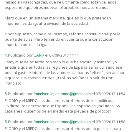
mismo en vascongadas, que se últimante como están callados,
esperando que otros muevan el árbol, no nos acordamos.
Claro que en un sistema marxista, que es lo que pretenden
imponer, les da igual la división de la sociedad.
Y por supuesto, como dice Pasmao, reforma constitucional por la
puerta de atrás. Pero teniendo en cuenta que la constitución
importa a pocos, da igual.
Publicado por
el 07/09/2017 11:44
4.
CARR
Estoy muy de acuerdo con todo lo que ha escrito "pasmao", yo
añadiría que en todas las regiones de España se ha utilizado ese
odio al gusto e interés de las autoproclamadas "elites" , sin atisbar
siquiera sus consecuencias. ¿O sí las sabían? Un saludo Don
Francisco.
Publicado por
el 07/09/2017 11:54
5.
francisco.lopez.roma@gmail.com
El ODIO y el MIEDO, las dos armas preferidas de los políticos.
Lo dicho, "es necesario que España, los españoles (incluidos los
catalanes) quitemos de en medio esta pléyade de políticos".
Publicado por
el 07/09/2017 11:58
6.
francisco.lopez.roma@gmail.com
El ODIO y el MIEDO, las dos armas preferidas por lo políticos para