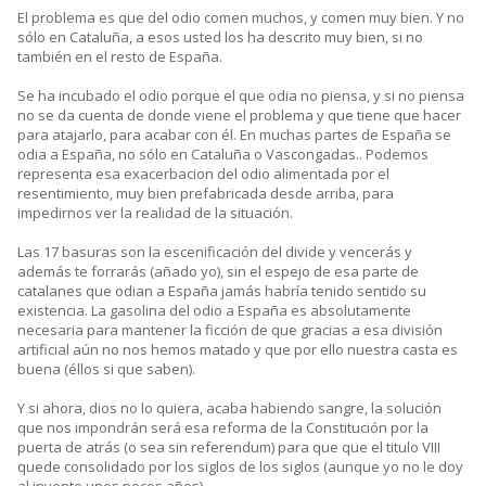
El problema es que del odio comen muchos, y comen muy bien. Y no
sólo en Cataluña, a esos usted los ha descrito muy bien, si no
también en el resto de España.
Se ha incubado el odio porque el que odia no piensa, y si no piensa
no se da cuenta de donde viene el problema y que tiene que hacer
para atajarlo, para acabar con él. En muchas partes de España se
odia a España, no sólo en Cataluña o Vascongadas.. Podemos
representa esa exacerbacion del odio alimentada por el
resentimiento, muy bien prefabricada desde arriba, para
impedirnos ver la realidad de la situación.
Las 17 basuras son la escenificación del divide y vencerás y
además te forrarás (añado yo), sin el espejo de esa parte de
catalanes que odian a España jamás habría tenido sentido su
existencia. La gasolina del odio a España es absolutamente
necesaria para mantener la ficción de que gracias a esa división
artificial aún no nos hemos matado y que por ello nuestra casta es
buena (éllos si que saben).
Y si ahora, dios no lo quiera, acaba habiendo sangre, la solución
que nos impondrán será esa reforma de la Constitución por la
puerta de atrás (o sea sin referendum) para que que el titulo VIII
quede consolidado por los siglos de los siglos (aunque yo no le doy
al invento unos pocos años)..