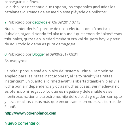
conseguir sus fines.
Lo dicho, "es necesario que España, los españoles (incluidos los
catalanes) quitemos de en medio esta pléyade de políticos".
Publicado por
el 09/09/2017 07:13
7.
osopyros
Nunca entenderé. El porque de un intelectual como Francisco
Rubiales, sigan diciendo "el alto tribunal" que tienen de "altos" esos
tribunales, quizas en la edad media si era valido. pero hoy. A partir
de aqui todo lo dema es pura demagogia.
Publicado por
el 09/09/2017 09:31
8.
Blogger
Sr. osopyros:
Es "alto" porque está en lo alto del sistema judicial. También se
empleo para las "altas instituciones", el "alto nivel" y las "altas
instancias". En cuanto a lo "medieval", la libertad también lo es y la
lucha por la independencia y otras muchas cosas. Ser medieval no
es ofensivo ni negativo. Lo que es negativo y deleznable es ser
mentiroso, nacionalista extremo, hijo del odio, disgregador, corrupto
y otras muchas cosas más que encontramos en nuestras tierras de
España.
http://www.votoenblanco.com
Nuevo comentario: