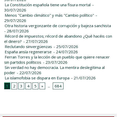
La Constitución española tiene una fisura mortal
-
30/07/2026
Menos "Cambio climático" y más "Cambio político"
-
29/07/2026
Otra historia vergonzante de corrupción y bajeza sanchista
- 28/07/2026
Récord de impuestos; récord de abandono ¿Qué hacéis con
el dinero?
- 27/07/2026
Reclutando sinvergüenzas
- 25/07/2026
España ansía regenerarse
- 24/07/2026
Ferran Torres y la lección de un pueblo que quiere renacer
sin partidos políticos
- 23/07/2026
Sin verdad no hay democracia. La mentira deslegitima al
poder
- 22/07/2026
La islamofobia se dispara en Europa
- 21/07/2026
1
2
3
4
5
»
...
684