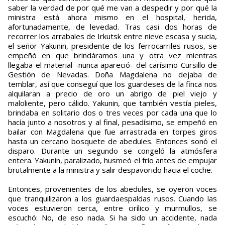
saber la verdad de por qué me van a despedir y por qué la
ministra está ahora mismo en el hospital, herida,
afortunadamente, de levedad. Tras casi dos horas de
recorrer los arrabales de Irkutsk entre nieve escasa y sucia,
el señor Yakunin, presidente de los ferrocarriles rusos, se
empeñó en que brindáramos una y otra vez mientras
llegaba el material -nunca apareció- del carísimo Cursillo de
Gestión de Nevadas. Doña Magdalena no dejaba de
temblar, así que conseguí que los guardeses de la finca nos
alquilaran a precio de oro un abrigo de piel viejo y
maloliente, pero cálido. Yakunin, que también vestía pieles,
brindaba en solitario dos o tres veces por cada una que lo
hacía junto a nosotros y al final, pesadísimo, se empeñó en
bailar con Magdalena que fue arrastrada en torpes giros
hasta un cercano bosquete de abedules. Entonces sonó el
disparo. Durante un segundo se congeló la atmósfera
entera. Yakunin, paralizado, husmeó el frío antes de empujar
brutalmente a la ministra y salir despavorido hacia el coche.
Entonces, provenientes de los abedules, se oyeron voces
que tranquilizaron a los guardaespaldas rusos. Cuando las
voces estuvieron cerca, entre cirílico y murmullos, se
escuchó: No, de eso nada. Si ha sido un accidente, nada