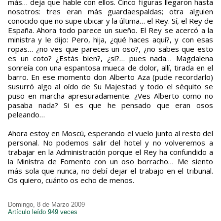
más… deja que hable con ellos. Cinco figuras llegaron hasta
nosotros: tres eran más guardaespaldas; otra alguien
conocido que no supe ubicar y la última… el Rey. Sí, el Rey de
España. Ahora todo parece un sueño. El Rey se acercó a la
ministra y le dijo: Pero, hija, ¿qué haces aquí?, y con esas
ropas… ¿no ves que pareces un oso?, ¿no sabes que esto
es un coto? ¿Estás bien?, ¿sí?… pues nada… Magdalena
sonreía con una espantosa mueca de dolor, allí, tirada en el
barro. En ese momento don Alberto Aza (pude recordarlo)
susurró algo al oído de Su Majestad y todo el séquito se
puso en marcha apresuradamente. ¿Ves Alberto como no
pasaba nada? Si es que he pensado que eran osos
peleando…
Ahora estoy en Moscú, esperando el vuelo junto al resto del
personal. No podemos salir del hotel y no volveremos a
trabajar en la Administración porque el Rey ha confundido a
la Ministra de Fomento con un oso borracho… Me siento
más sola que nunca, no debí dejar el trabajo en el tribunal.
Os quiero, cuánto os echo de menos.
Domingo, 8 de Marzo 2009
Artículo leído 949 veces