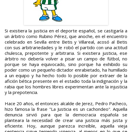
Si existiera la justicia en el deporte español, se castigaría a
un árbitro como Rubino Pérez, que anoche, en el encuentro
celebrado en Sevilla entre Betis y Villareal, acosó al Betis
con sus arbitrariedades y le robó el partido con una actitud
chulesca, prepotente y arbitraria. Si existiera justicia, ese
árbitro no debería volver a pisar un campo de fútbol, no
porque se haya equivocado, sino porque ha exhibido su
poder como un pequeño dictador enrabietado, ha humillado
a un equipo y ha hecho todo lo posible por extraer de la
afición bética presente en el estadio toda la indignación y la
rabia que los hombres libres experimentan ante la injusticia
y la prepotencia.
Hace 20 años, el entonces alcalde de Jerez, Pedro Pacheco,
hizo famosa la frase "La Justicia es un cachondeo". Aquella
denuncia sirvió para que la democracia española se
planteara la necesidad de crear una justicia más justa y
eficiente. Hoy, aunque parezca increíble, aquella vieja
sentencia sigue teniendo vigencia, al menos en lo que se