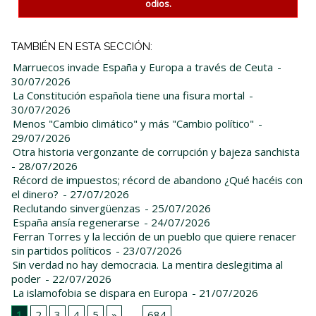
odios.
TAMBIÉN EN ESTA SECCIÓN:
Marruecos invade España y Europa a través de Ceuta
-
30/07/2026
La Constitución española tiene una fisura mortal
-
30/07/2026
Menos "Cambio climático" y más "Cambio político"
-
29/07/2026
Otra historia vergonzante de corrupción y bajeza sanchista
- 28/07/2026
Récord de impuestos; récord de abandono ¿Qué hacéis con
el dinero?
- 27/07/2026
Reclutando sinvergüenzas
- 25/07/2026
España ansía regenerarse
- 24/07/2026
Ferran Torres y la lección de un pueblo que quiere renacer
sin partidos políticos
- 23/07/2026
Sin verdad no hay democracia. La mentira deslegitima al
poder
- 22/07/2026
La islamofobia se dispara en Europa
- 21/07/2026
1
2
3
4
5
»
...
684