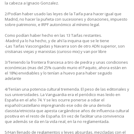
la cabeza a Ignacio Gonzalez.
2/Podían haber usado las leyes de la Taifa para hacer igual que
Madrid, no hacer la puñeta con sucesiones y donaciones, impuesto
sobre patrimonio, e IRPF autonómico al mínimo legal.
Como podían haber hecho en las 13 Taifas restantes.
-Madrid ya lo ha hecho, y de ahí la inquina que se le tiene
-Las Taifas Vascongadas y Navarra son de otro ADN superior, son
cristianas viejas y marxistas (curioso mix) y van por libre
3/Teniendo la frontera francesa a tiro de piedra y unas condiciones
económicas (mas del 25% cuando murio el Paquito, ahora están en
el 18%) envidiables y lo tenían a huevo para haber seguido
adelante
4/Tenían una potencia cultural tremenda. El peso de las editoriales y
sus universidades. La Vanguardia era el periódico mas leido en
España en el año 74. Y se les ocurre ponerse a odiar el
español/castellano impregnando ese odio de una derivda
clasista/etnicista que apesta cargándose años de influencia cultural
positiva en el resto de España. En vez de facilitar una convivencia
que además se da en la vida real, en la no reglamentada.
5/Han llenado de reglamentos y leyes absurdas, mezcladas con el