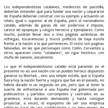
Los independentistas catalanes, mediocres de pacotilla,
deberían entender que para fundar una nación y separarse
de España deberían construir con su ejemplo y actuación un
relato igual o superior al de España, pero el nacionalismo
catalán, además de ganas de ser poderoso e impune,
carece de epopeyas y rasgos heroicos y ejemplares. Como
mucho, podrían llenar dos o tres páginas auténticas de
refriegas, escaramuzas y trucos políticos de baja estofa
frente a la nación a la que pertenecen. El resto son paginas
falseadas, en las que personajes como Colón, Cervantes y
otros aparecen como "catalanes", sin rigor histórico, con
chufla de sainete, únicamente.
Lo que el independentismo catalán está pariendo en el
presente no es una nación con un pueblo heroico dispuesto
ganarse su libertad, , sino una simple estafa, que si España
fuera hoy la nación fuerte y segura que fue en el pasado, no
habría durado ni un segundo en pie, pero que al tener la
suerte de enfrentarse a una España mal gobernada por
politicastros y partidos corrompidos y castrados en su
grandeza, está durando demasiado y hasta consigue
proyectar, a veces, el espejismo de ser una empresa
sólida,en lugar de una confabulación y un timo propio de