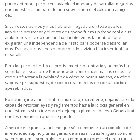
punto anterior, que hacen inviable el montar y desarrollar negocios
que no estén al amparo de una subvención o el colocar a amigos
de..
Si con estos puntos y mas hubieran llegado a un tope que les
impidiera progresar y el resto de España fuera un freno real a sus
ambiciones no creo que muchos hubiésemos lamentado que
exigieran una independencia del resto para poderse desarollar
mas. Es mas, incluso nos habrámos ido a vivir a llí, a invertir allí, a
crear allí.
Pero lo que han hecho es precisamente lo contrario y además ha
servido de escuela, de Know how de cómo hacer mal las cosas, de
como enfrentar a la población de cómo colocar a amigos, de cómo
saquear presupuestos, de cómo crear medios de comunicación
apesabrados.
No me imagino a un cántabro, murciano, extremeño, riojano.. siendo
capaz de retorcer leyes y reglamentos hasta la idiocia general en
que estamos si no tuvieran el eejemplo plamario de esa Generalitat
que les demuestra que si se puede.
Amen de ese pancatalanismo que sólo demuestra un complejo de
inferioridad supino y unas ganas de arrasar otras lenguas cómo el
valenciano, mallorquin, ibicenco o menorquin que ni el peor Franco