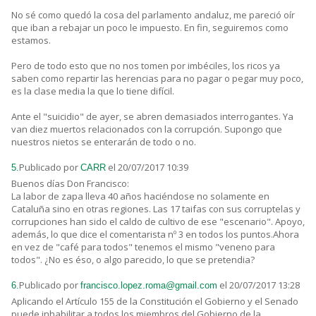
No sé como quedó la cosa del parlamento andaluz, me pareció oír
que iban a rebajar un poco le impuesto. En fin, seguiremos como
estamos.
Pero de todo esto que no nos tomen por imbéciles, los ricos ya
saben como repartir las herencias para no pagar o pegar muy poco,
es la clase media la que lo tiene difícil.
Ante el "suicidio" de ayer, se abren demasiados interrogantes. Ya
van diez muertos relacionados con la corrupción. Supongo que
nuestros nietos se enterarán de todo o no.
Publicado por
el 20/07/2017 10:39
5.
CARR
Buenos días Don Francisco:
La labor de zapa lleva 40 años haciéndose no solamente en
Cataluña sino en otras regiones. Las 17 taifas con sus corruptelas y
corrupciones han sido el caldo de cultivo de ese "escenario". Apoyo,
además, lo que dice el comentarista nº 3 en todos los puntos.Ahora
en vez de "café para todos" tenemos el mismo "veneno para
todos". ¿No es éso, o algo parecido, lo que se pretendia?
Publicado por
el 20/07/2017 13:28
6.
francisco.lopez.roma@gmail.com
Aplicando el Artículo 155 de la Constitución el Gobierno y el Senado
puede inhabilitar a todos los miembros del Gobierno de la