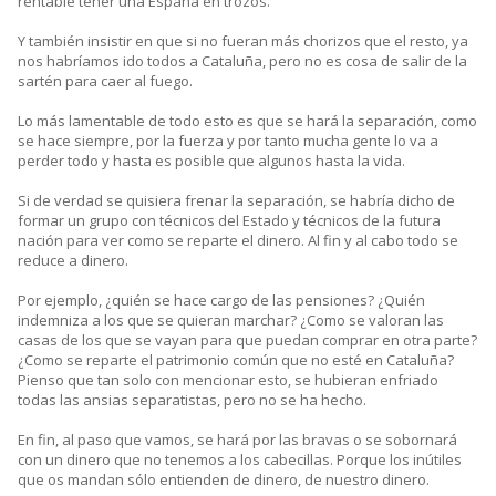
rentable tener una España en trozos.
Y también insistir en que si no fueran más chorizos que el resto, ya
nos habríamos ido todos a Cataluña, pero no es cosa de salir de la
sartén para caer al fuego.
Lo más lamentable de todo esto es que se hará la separación, como
se hace siempre, por la fuerza y por tanto mucha gente lo va a
perder todo y hasta es posible que algunos hasta la vida.
Si de verdad se quisiera frenar la separación, se habría dicho de
formar un grupo con técnicos del Estado y técnicos de la futura
nación para ver como se reparte el dinero. Al fin y al cabo todo se
reduce a dinero.
Por ejemplo, ¿quién se hace cargo de las pensiones? ¿Quién
indemniza a los que se quieran marchar? ¿Como se valoran las
casas de los que se vayan para que puedan comprar en otra parte?
¿Como se reparte el patrimonio común que no esté en Cataluña?
Pienso que tan solo con mencionar esto, se hubieran enfriado
todas las ansias separatistas, pero no se ha hecho.
En fin, al paso que vamos, se hará por las bravas o se sobornará
con un dinero que no tenemos a los cabecillas. Porque los inútiles
que os mandan sólo entienden de dinero, de nuestro dinero.