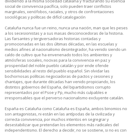
dividiendo a la misma sociedad catalana y fracturando su esencia
social de convivencia pacífica, solo pueden traer conflictos
marginales, xenófobos, raciales, y otros de confrontaciones
sociológicas y políticas de difícil catalogación
Cataluña nunca fue un reino, nunca una nación, man que les peses
a los secesionistas y a sus masas desconocedoras de la historia.
Las farsantes y tergiversadoras historias contadas y
promocionadas en las dos últimas décadas, en las escuelas y
medios afines al nacionalismo desintegrador, ha venido siendo un
caldo de cultivo que ha envenenado todos los ambientes y
atmósferas sociales, nocivas para la convivencia en paz y
prosperidad del noble pueblo catalán y por ende ofende
sensibilidades al resto del pueblo español. Sin olvidar las
bochornosas políticas negociadoras de pactos y cesiones y
chantajes, que durante décadas han venido propiciando, los
distintos gobiernos del España, del bipartidismos corrupto
representados por el Psoe y Pp, mucho más culpables e
irresponsables que el perverso nacionalismo excluyente catalán.
España es Cataluña como Cataluña es España, ambos binomios no
son antagonistas, ni están en las antípodas de la civilizada y
correcta convivencia, por muchos intentos en segregrar y
desestabilizar que pretendan los elementos más radicales del
independentismo. El derecho a decidir, no se sostiene, si no es con