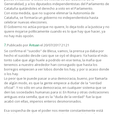
Generalidad, y a los diputados independentistas del Parlamento de
Cataluña quitándoles el derecho a voto en el Parlamento.
Con esta medida, que no supone eliminar la Autonomía de
Cataluña, se formaría un gobierno no independentista hasta
celebrar nuevas elecciones.
El Gobierno no actúa porque no quiere, lo deja todo a la Justicia y no
quiere mojarse políticamente cuando es lo que hay que hacer, ya
no hay más opción.
Publicado por
el 20/07/2017 21:21
7.
Antuan
Se confirma el "suicidio" de Blesa, vamos, la prensa ya daba por
hecho el suicidio desde casi que se oyó el disparo. Ya hasta el más
tonto sabe que algo huele a podrido en ese tema, la mafia que
tenemos a nuestro alrededor han conseguido que hasta los
borregos empiecen a ver lobos donde los hay, y por si acaso donde
o los hay.
Lo peor que le puede pasar a una democracia, bueno, por llamarla
de algún modo, es que la gente empiece a dudar de la "verdad
oficial". Y no sólo en una democracia, en cualquier sistema que se
den las sociedades humanas para sí. En Roma y otras civilizaciones
antiguas esta semilla, que es la "duda de la verdad" fue la que
acabó con ellas, imperios enteros desmoronados.
Esa sospecha de que el poder nos miente constantemente está