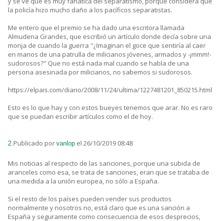
y se ve que es muy fanática del separatismo, porque considera que
la policía hizo mucho daño a los pacíficos separatistas.
Me entero que el premio se ha dado una escritora llamada
Almudena Grandes, que escribió un artículo donde decía sobre una
monja de cuando la guerra "¿Imaginan el goce que sentiría al caer
en manos de una patrulla de milicianos jóvenes, armados y -¡mmm!-
sudorosos?" Que no está nada mal cuando se habla de una
persona asesinada por milicianos, no sabemos si sudorosos.
https://elpais.com/diario/2008/11/24/ultima/1227481201_850215.html
Esto es lo que hay y con estos bueyes tenemos que arar. No es raro
que se puedan escribir artículos como el de hoy.
Publicado por
el 26/10/2019 08:48
2.
vanlop
Mis noticias al respecto de las sanciones, porque una subida de
aranceles como esa, se trata de sanciones, eran que se trataba de
una medida a la unión europea, no sólo a España.
Si el resto de los países pueden vender sus productos
normalmente y nosotros no, está claro que es una sanción a
España y seguramente como consecuencia de esos desprecios,