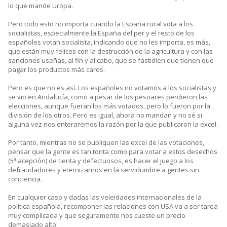
lo que mande Uropa.
Pero todo esto no importa cuando la España rural vota a los
socialistas, especialmente la España del per y el resto de los
españoles votan socialista, indicando que no les importa, es más,
que están muy felices con la destrucción de la agricultura y con las
sanciones useñas, al fin y al cabo, que se fastidien que tienen que
pagar los productos más caros.
Pero es que no es así. Los españoles no votamos a los socialistas y
se vio en Andalucía, como a pesar de los pesoares perdieron las
elecciones, aunque fueran los más votados, pero lo fueron por la
división de los otros. Pero es igual, ahora no mandan y no sé si
alguna vez nos enteraremos la razón por la que publicaron la excel.
Por tanto, mientras no se publiquen las excel de las votaciones,
pensar que la gente es tan tonta como para votar a estos desechos
(5ª acepción) de tienta y defectuosos, es hacer el juego a los
defraudadores y eternizarnos en la servidumbre a gentes sin
conciencia.
En cualquier caso y dadas las veleidades internacionales de la
política española, recomponer las relaciones con USA va a ser tarea
muy complicada y que seguramente nos cueste un precio
demasiado alto.