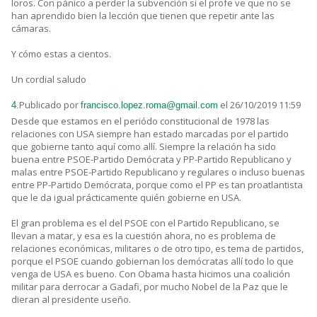
loros. Con pánico a perder la subvención si el profe ve que no se
han aprendido bien la lección que tienen que repetir ante las
cámaras.
Y cómo estas a cientos.
Un cordial saludo
Publicado por
el 26/10/2019 11:59
4.
francisco.lopez.roma@gmail.com
Desde que estamos en el periódo constitucional de 1978 las
relaciones con USA siempre han estado marcadas por el partido
que gobierne tanto aquí como allí. Siempre la relación ha sido
buena entre PSOE-Partido Demócrata y PP-Partido Republicano y
malas entre PSOE-Partido Republicano y regulares o incluso buenas
entre PP-Partido Demócrata, porque como el PP es tan proatlantista
que le da igual prácticamente quién gobierne en USA.
El gran problema es el del PSOE con el Partido Republicano, se
llevan a matar, y esa es la cuestión ahora, no es problema de
relaciones económicas, militares o de otro tipo, es tema de partidos,
porque el PSOE cuando gobiernan los demócratas allí todo lo que
venga de USA es bueno. Con Obama hasta hicimos una coalición
militar para derrocar a Gadafi, por mucho Nobel de la Paz que le
dieran al presidente useño.