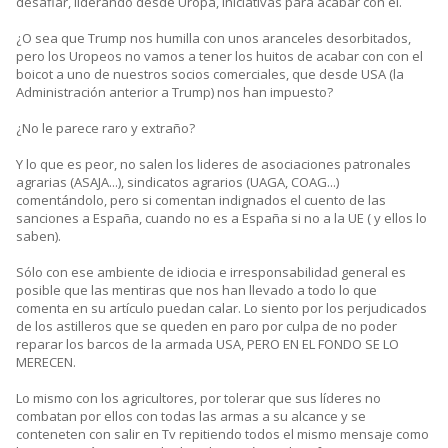
desafiar, liderando desde Uropa, iniciativas para acabar con él.
¿O sea que Trump nos humilla con unos aranceles desorbitados,
pero los Uropeos no vamos a tener los huitos de acabar con con el
boicot a uno de nuestros socios comerciales, que desde USA (la
Administración anterior a Trump) nos han impuesto?
¿No le parece raro y extraño?
Y lo que es peor, no salen los lideres de asociaciones patronales
agrarias (ASAJA...), sindicatos agrarios (UAGA, COAG...)
comentándolo, pero si comentan indignados el cuento de las
sanciones a España, cuando no es a España si no a la UE ( y ellos lo
saben).
Sólo con ese ambiente de idiocia e irresponsabilidad general es
posible que las mentiras que nos han llevado a todo lo que
comenta en su artículo puedan calar. Lo siento por los perjudicados
de los astilleros que se queden en paro por culpa de no poder
reparar los barcos de la armada USA, PERO EN EL FONDO SE LO
MERECEN.
Lo mismo con los agricultores, por tolerar que sus líderes no
combatan por ellos con todas las armas a su alcance y se
conteneten con salir en Tv repitiendo todos el mismo mensaje como