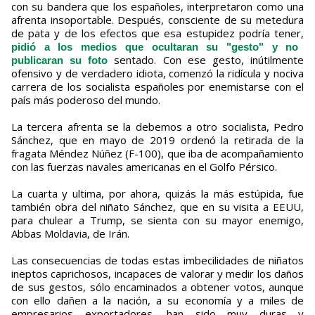
con su bandera que los españoles, interpretaron como una
afrenta insoportable. Después, consciente de su metedura
de pata y de los efectos que esa estupidez podría tener,
pidió a los medios que ocultaran su "gesto" y no
sentado. Con ese gesto, inútilmente
publicaran su foto
ofensivo y de verdadero idiota, comenzó la ridícula y nociva
carrera de los socialista españoles por enemistarse con el
país más poderoso del mundo.
La tercera afrenta se la debemos a otro socialista, Pedro
Sánchez, que en mayo de 2019 ordenó la retirada de la
fragata Méndez Núñez (F-100), que iba de acompañamiento
con las fuerzas navales americanas en el Golfo Pérsico.
La cuarta y ultima, por ahora, quizás la más estúpida, fue
también obra del niñato Sánchez, que en su visita a EEUU,
para chulear a Trump, se sienta con su mayor enemigo,
Abbas Moldavia, de Irán.
Las consecuencias de todas estas imbecilidades de niñatos
ineptos caprichosos, incapaces de valorar y medir los daños
de sus gestos, sólo encaminados a obtener votos, aunque
con ello dañen a la nación, a su economía y a miles de
empresarios exportadores, han sido muy duras y