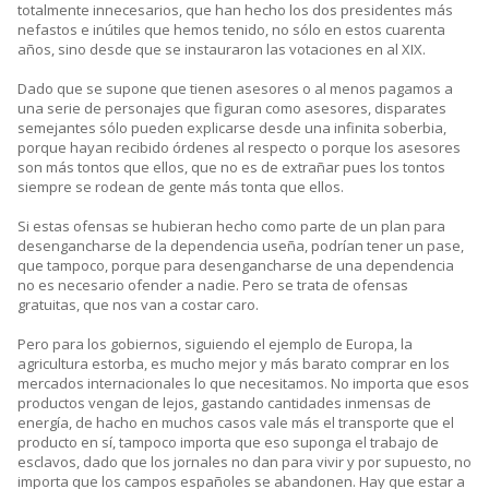
totalmente innecesarios, que han hecho los dos presidentes más
nefastos e inútiles que hemos tenido, no sólo en estos cuarenta
años, sino desde que se instauraron las votaciones en al XIX.
Dado que se supone que tienen asesores o al menos pagamos a
una serie de personajes que figuran como asesores, disparates
semejantes sólo pueden explicarse desde una infinita soberbia,
porque hayan recibido órdenes al respecto o porque los asesores
son más tontos que ellos, que no es de extrañar pues los tontos
siempre se rodean de gente más tonta que ellos.
Si estas ofensas se hubieran hecho como parte de un plan para
desengancharse de la dependencia useña, podrían tener un pase,
que tampoco, porque para desengancharse de una dependencia
no es necesario ofender a nadie. Pero se trata de ofensas
gratuitas, que nos van a costar caro.
Pero para los gobiernos, siguiendo el ejemplo de Europa, la
agricultura estorba, es mucho mejor y más barato comprar en los
mercados internacionales lo que necesitamos. No importa que esos
productos vengan de lejos, gastando cantidades inmensas de
energía, de hacho en muchos casos vale más el transporte que el
producto en sí, tampoco importa que eso suponga el trabajo de
esclavos, dado que los jornales no dan para vivir y por supuesto, no
importa que los campos españoles se abandonen. Hay que estar a