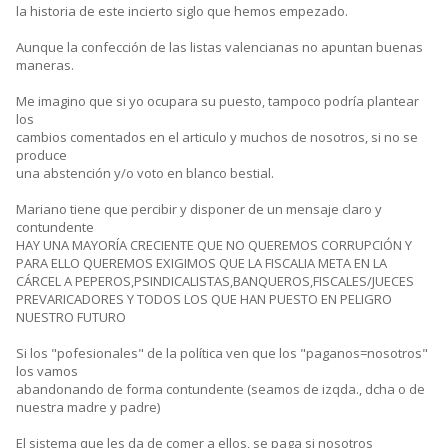
la historia de este incierto siglo que hemos empezado.
Aunque la confección de las listas valencianas no apuntan buenas
maneras.
Me imagino que si yo ocupara su puesto, tampoco podría plantear
los
cambios comentados en el articulo y muchos de nosotros, si no se
produce
una abstención y/o voto en blanco bestial.
Mariano tiene que percibir y disponer de un mensaje claro y
contundente
HAY UNA MAYORÍA CRECIENTE QUE NO QUEREMOS CORRUPCIÓN Y
PARA ELLO QUEREMOS EXIGIMOS QUE LA FISCALIA META EN LA
CÁRCEL A PEPEROS,PSINDICALISTAS,BANQUEROS,FISCALES/JUECES
PREVARICADORES Y TODOS LOS QUE HAN PUESTO EN PELIGRO
NUESTRO FUTURO
Si los "pofesionales" de la política ven que los "paganos=nosotros"
los vamos
abandonando de forma contundente (seamos de izqda., dcha o de
nuestra madre y padre)
El sistema que les da de comer a ellos, se paga si nosotros