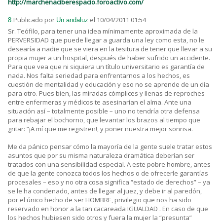
http://marchenaciberespacio.foroactivo.com/
Publicado por
el 10/04/2011 01:54
8.
Un andaluz
Sr. Teófilo, para tener una idea mínimamente aproximada de la
PERVERSIDAD que puede llegar a guarda una ley como esta, no le
desearía a nadie que se viera en la tesitura de tener que llevar a su
propia mujer a un hospital, después de haber sufrido un accidente.
Para que vea que ni siquiera un título universitario es garantía de
nada. Nos falta seriedad para enfrentarnos a los hechos, es
cuestión de mentalidad y educación y eso no se aprende de un día
para otro. Pues bien, las miradas cómplices y llenas de reproches
entre enfermeras y médicos te asesinarían el alma. Ante una
situación así – totalmente posible – uno no tendría otra defensa
para rebajar el bochorno, que levantar los brazos al tiempo que
gritar: “¡A mí que me registren!, y poner nuestra mejor sonrisa.
Me da pánico pensar cómo la mayoría de la gente suele tratar estos
asuntos que por su misma naturaleza dramática deberían ser
tratados con una sensibilidad especial. A este pobre hombre, antes
de que la gente conozca todos los hechos o de ofrecerle garantías
procesales – eso y no otra cosa significa “estado de derechos” – ya
se le ha condenado, antes de llegar al juez, y debe ir al paredón,
por el único hecho de ser HOMBRE, privilegio que nos ha sido
reservado en honor a la tan cacareada IGUALDAD . En caso de que
los hechos hubiesen sido otros y fuera la mujer la “presunta”