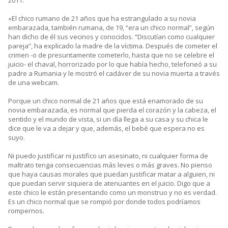
2011:
«El chico rumano de 21 años que ha estrangulado a su novia
embarazada, también rumana, de 19, “era un chico normal”, según
han dicho de él sus vecinos y conocidos. “Discutían como cualquier
pareja”, ha explicado la madre de la víctima. Después de cometer el
crimen -o de presuntamente cometerlo, hasta que no se celebre el
juicio- el chaval, horrorizado por lo que había hecho, telefoneó a su
padre a Rumania y le mostró el cadáver de su novia muerta a través
de una webcam.
Porque un chico normal de 21 años que está enamorado de su
novia embarazada, es normal que pierda el corazón y la cabeza, el
sentido y el mundo de vista, si un día llega a su casa y su chica le
dice que le va a dejar y que, además, el bebé que espera no es
suyo.
Ni puedo justificar ni justifico un asesinato, ni cualquier forma de
maltrato tenga consecuencias más leves o más graves. No pienso
que haya causas morales que puedan justificar matar a alguien, ni
que puedan servir siquiera de atenuantes en el juicio. Digo que a
este chico le están presentando como un monstruo y no es verdad.
Es un chico normal que se rompió por donde todos podríamos
rompernos.