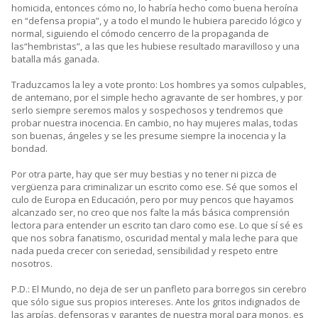
homicida, entonces cómo no, lo habría hecho como buena heroína
en “defensa propia”, y a todo el mundo le hubiera parecido lógico y
normal, siguiendo el cómodo cencerro de la propaganda de
las“hembristas”, a las que les hubiese resultado maravilloso y una
batalla más ganada.
Traduzcamos la ley a vote pronto: Los hombres ya somos culpables,
de antemano, por el simple hecho agravante de ser hombres, y por
serlo siempre seremos malos y sospechosos y tendremos que
probar nuestra inocencia. En cambio, no hay mujeres malas, todas
son buenas, ángeles y se les presume siempre la inocencia y la
bondad.
Por otra parte, hay que ser muy bestias y no tener ni pizca de
vergüenza para criminalizar un escrito como ese. Sé que somos el
culo de Europa en Educación, pero por muy pencos que hayamos
alcanzado ser, no creo que nos falte la más básica comprensión
lectora para entender un escrito tan claro como ese. Lo que sí sé es
que nos sobra fanatismo, oscuridad mental y mala leche para que
nada pueda crecer con seriedad, sensibilidad y respeto entre
nosotros.
P.D.: El Mundo, no deja de ser un panfleto para borregos sin cerebro
que sólo sigue sus propios intereses. Ante los gritos indignados de
las arpías, defensoras y garantes de nuestra moral para monos, es