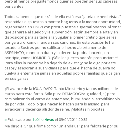
pero al menos preguntémonos quiénes pueden ser sus cabezas
pensantes.
Todos sabemos que detrás de ella está esa “jauría de hembristas”
resentidas dispuestas a montar hogueras a la menor oportunidad,
organizadas en ONGs con presupuestos supermillonarios. Al tener
que ganarse el sueldo y la subvención, están siempre alerta y en
disposición para saltarle a la yugular al primer cretino que se les
ponga a tiro, como mandan sus cánones. En esta ocasión le ha
tocado a Sostres por no calificar el hecho abiertamente de
ASESINATO, cuando la duda y la decencia podría hacerlo, en
principio, como HOMICIDIO. ¡Sólo los Jueces podrán pronunciarse!.
Para ellas la inocencia ha dejado de existir (y no lo digo por este
caso) y asesoran a sus víctimas para que el hacha de guerra no
vuelva a enterrarse jamás en aquellas pobres familias que caigan
en sus garras.
¿El avance de la IGUALDAD?. Tanto Ministerio y tantos millones de
euros para esta farsa. Sólo pura DEMAGOGIA: Igualdad, sí, pero
criminalizando al varón de antemano, humillándolo, arrodillándolo
de por vida. Todo lo que hacen lo hacen para lo mismo, para
erradicar la decencia allí donde reine. ¡Malditas hipócritas!.
Publicado por
el 09/04/2011 20:35
5.
Teófilo Rivas
Me dirijo al Sr que firma como "Un andaluz" para felicitarle por su