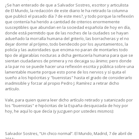
¿Se han enterado de que a Salvador Sostres, escritor y articulista
de El Mundo, la redacción de este diario le ha retirado la columna
que publicó el pasado día 7 de este mes?, y todo porque la reflexión
que contenía ha herido a cantidad de criterios enormemente
susceptibles que abundan en la sociedad española de hoy en día,
donde está permitido que de las noches de la ciudades se hayan
adueñado la morralla humana del griterío, las borracheras y el no
dejar dormir al prójimo, todo bendecido por los ayuntamientos, la
policía y las autoridades que encima no paran de montarles todo
tipo de algarabías nocturas a dicha gentucería humana para que se
sientan ciudadanos de primera y no decaiga su ánimo; pero donde
a la par no se puede hacer una reflexión escrita y pública sobre una
lamentable muerte porque esto pone de los nervios y sí quita el
sueño a los hipócritas y "buenistas" hasta el grado de considerarlo
inadmisible y forzar al propio Pedro J. Ramírez a retirar dicho
artículo.
Vale, para quien quiera leer dicho artículo retirado y satanizado por
los "buenistas" e hipócritas de la España desquiciada de hoy por
hoy, he aquí lo que decía (y juzguen por ustedes mismos):
Salvador Sostres, “Un chico normal”. El Mundo, Madrid, 7 de abril de