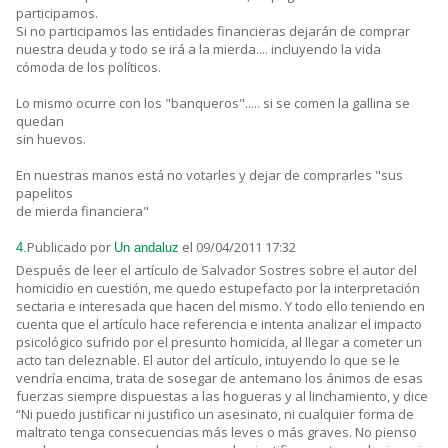
participamos.
Si no participamos las entidades financieras dejarán de comprar
nuestra deuda y todo se irá a la mierda.... incluyendo la vida
cómoda de los políticos.
Lo mismo ocurre con los "banqueros"..... si se comen la gallina se
quedan
sin huevos.
En nuestras manos está no votarles y dejar de comprarles "sus
papelitos
de mierda financiera"
Publicado por
el 09/04/2011 17:32
4.
Un andaluz
Después de leer el artículo de Salvador Sostres sobre el autor del
homicidio en cuestión, me quedo estupefacto por la interpretación
sectaria e interesada que hacen del mismo. Y todo ello teniendo en
cuenta que el artículo hace referencia e intenta analizar el impacto
psicológico sufrido por el presunto homicida, al llegar a cometer un
acto tan deleznable. El autor del artículo, intuyendo lo que se le
vendría encima, trata de sosegar de antemano los ánimos de esas
fuerzas siempre dispuestas a las hogueras y al linchamiento, y dice
“Ni puedo justificar ni justifico un asesinato, ni cualquier forma de
maltrato tenga consecuencias más leves o más graves. No pienso