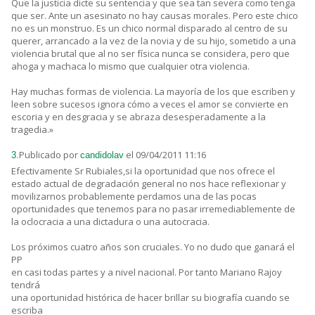
Que la justicia dicte su sentencia y que sea tan severa como tenga
que ser. Ante un asesinato no hay causas morales. Pero este chico
no es un monstruo. Es un chico normal disparado al centro de su
querer, arrancado a la vez de la novia y de su hijo, sometido a una
violencia brutal que al no ser física nunca se considera, pero que
ahoga y machaca lo mismo que cualquier otra violencia.
Hay muchas formas de violencia. La mayoría de los que escriben y
leen sobre sucesos ignora cómo a veces el amor se convierte en
escoria y en desgracia y se abraza desesperadamente a la
tragedia.»
Publicado por
el 09/04/2011 11:16
3.
candidolav
Efectivamente Sr Rubiales,si la oportunidad que nos ofrece el
estado actual de degradación general no nos hace reflexionar y
movilizarnos probablemente perdamos una de las pocas
oportunidades que tenemos para no pasar irremediablemente de
la oclocracia a una dictadura o una autocracia.
Los próximos cuatro años son cruciales. Yo no dudo que ganará el
PP
en casi todas partes y a nivel nacional. Por tanto Mariano Rajoy
tendrá
una oportunidad histórica de hacer brillar su biografía cuando se
escriba