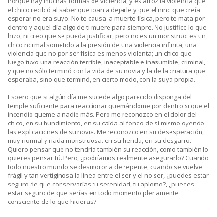
Porque hay muchas formas de violencia, y es atroz la violencia que
el chico recibió al saber que iban a dejarle y que el niño que creía
esperar no era suyo. No te causa la muerte física, pero te mata por
dentro y aquel día algo de ti muere para siempre. No justifico lo que
hizo, ni creo que se pueda justificar, pero no es un monstruo: es un
chico normal sometido a la presión de una violencia infinita, una
violencia que no por ser física es menos violenta; un chico que
luego tuvo una reacción terrible, inaceptable e inasumible, criminal,
y que no sólo terminó con la vida de su novia y la de la criatura que
esperaba, sino que terminó, en cierto modo, con la suya propia.
Espero que si algún día me sucede algo parecido disponga del
temple suficiente para reaccíonar quemándome por dentro si que el
incendio queme a nadie más. Pero me reconozco en el dolor del
chico, en su hundimiento, en su caída al fondo de sí mismo oyendo
las explicaciones de su novia. Me reconozco en su desesperación,
muy normal y nada monstruosa: en su herida, en su desgarro.
Quiero pensar que no tendría también su reacción, como también lo
quieres pensar tú. Pero, ¿podríamos realmente asegurarlo? Cuando
todo nuestro mundo se desmorona de repente, cuando se vuelve
frágil y tan vertiginosa la línea entre el ser y el no ser, ¿puedes estar
seguro de que conservarías tu serenidad, tu aplomo?, ¿puedes
estar seguro de que serías en todo momento plenamente
consciente de lo que hicieras?