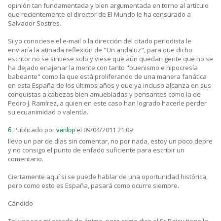
opinión tan fundamentada y bien argumentada en torno al artículo
que recientemente el director de El Mundo le ha censurado a
Salvador Sostres.
Si yo conociese el e-mail o la dirección del citado periodista le
enviaría la atinada reflexión de "Un andaluz", para que dicho
escritor no se sintiese solo y viese que aún quedan gente que no se
ha dejado enajenar la mente con tanto "buenismo e hipocresía
babeante" como la que está proliferando de una manera fanática
en esta España de los últimos años y que ya incluso alcanza en sus
conquistas a cabezas bien amuebladas y pensantes como la de
Pedro J. Ramírez, a quien en este caso han logrado hacerle perder
su ecuanimidad o valentía.
Publicado por
el 09/04/2011 21:09
6.
vanlop
llevo un par de días sin comentar, no por nada, estoy un poco depre
y no consigo el punto de enfado suficiente para escribir un
comentario.
Ciertamente aquí si se puede hablar de una oportunidad histórica,
pero como esto es España, pasará como ocurre siempre.
Cándido