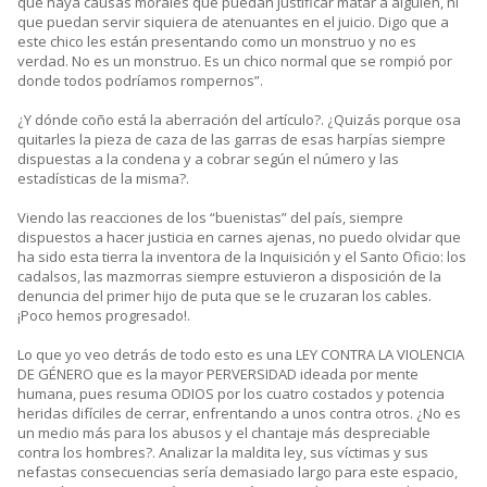
que haya causas morales que puedan justificar matar a alguien, ni
que puedan servir siquiera de atenuantes en el juicio. Digo que a
este chico les están presentando como un monstruo y no es
verdad. No es un monstruo. Es un chico normal que se rompió por
donde todos podríamos rompernos”.
¿Y dónde coño está la aberración del artículo?. ¿Quizás porque osa
quitarles la pieza de caza de las garras de esas harpías siempre
dispuestas a la condena y a cobrar según el número y las
estadísticas de la misma?.
Viendo las reacciones de los “buenistas” del país, siempre
dispuestos a hacer justicia en carnes ajenas, no puedo olvidar que
ha sido esta tierra la inventora de la Inquisición y el Santo Oficio: los
cadalsos, las mazmorras siempre estuvieron a disposición de la
denuncia del primer hijo de puta que se le cruzaran los cables.
¡Poco hemos progresado!.
Lo que yo veo detrás de todo esto es una LEY CONTRA LA VIOLENCIA
DE GÉNERO que es la mayor PERVERSIDAD ideada por mente
humana, pues resuma ODIOS por los cuatro costados y potencia
heridas difíciles de cerrar, enfrentando a unos contra otros. ¿No es
un medio más para los abusos y el chantaje más despreciable
contra los hombres?. Analizar la maldita ley, sus víctimas y sus
nefastas consecuencias sería demasiado largo para este espacio,