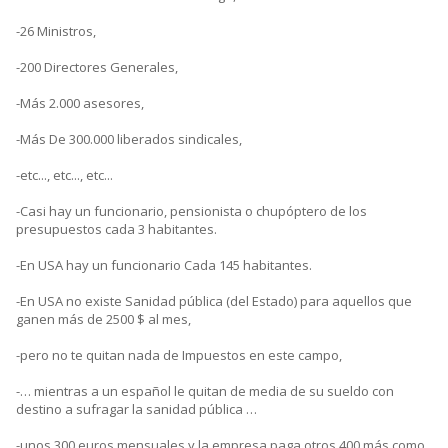
-26 Ministros,
-200 Directores Generales,
-Más 2.000 asesores,
-Más De 300.000 liberados sindicales,
-etc..., etc..., etc...
-Casi hay un funcionario, pensionista o chupóptero de los
presupuestos cada 3 habitantes.
-En USA hay un funcionario Cada 145 habitantes.
-En USA no existe Sanidad pública (del Estado) para aquellos que
ganen más de 2500 $ al mes,
-pero no te quitan nada de Impuestos en este campo,
-… mientras a un español le quitan de media de su sueldo con
destino a sufragar la sanidad pública …
-unos 300 euros mensuales y la empresa paga otros 400 más como