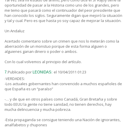
Tal vez sea mi estado de ánimo, pero como dice el Sr Rajoy tiene la
oportunidad de pasar a la Historia como uno de los grandes, pero
me temo que pasará como el continuador del peor presidente que
han conocido los siglos. Seguramente digan que mejoró la situación
y tal y cual. Pero es que hasta yo soy capaz de mejorar la situación.
Un Andaluz
Acertado comentario sobre un crimen que nos lo meterán como la
aberración de un monstuo porque de esta forma alguien o
alguienes ganan dinero o poder o ambos.
Con lo cual volvemos al principio del artículo.
Publicado por
el 10/04/2011 01:23
7.
LEONIDAS:
-VERDADES:
-Los actuales gobernantes han convencido a muchos españoles de
que España es un “paraíso”
-… y de que en otros países como Canadá, Gran Bretaña y sobre
todo EEUU la gente no tiene sanidad, no tienen derechos, hay
mucha delincuencia y mucha pobreza.
-Esta propaganda se consigue teniendo una Nación de ignorantes,
analfabetos y chupones