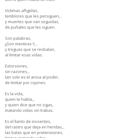
Victimas afligidas,
temblores que les persiguen,..
y muertes que van seguidas,
de puñales que les siguen.
Son palabras,
¡¡Son mentiras !!,..
y treguas que se resbalan,
al limitar esas vidas.
Extorsiones,
sin razones,..
tan solo es el ansia al poder,
de limitar por cojones.
Es la vida,
quien te habla,..
y quien dice que no sigas,
matando vidas sin trabas.
Es el llanto de inocentes,
del rastro que deja en heridas,..
las balas que en pretensiones,