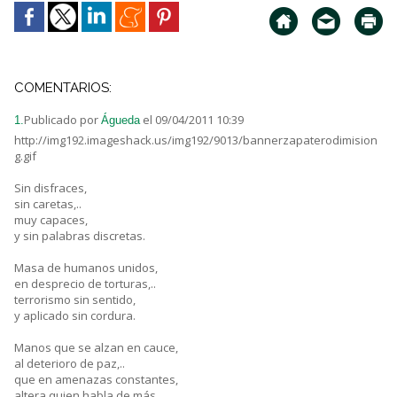
COMENTARIOS:
Publicado por
el 09/04/2011 10:39
1.
Águeda
http://img192.imageshack.us/img192/9013/bannerzapaterodimision
g.gif
Sin disfraces,
sin caretas,..
muy capaces,
y sin palabras discretas.
Masa de humanos unidos,
en desprecio de torturas,..
terrorismo sin sentido,
y aplicado sin cordura.
Manos que se alzan en cauce,
al deterioro de paz,..
que en amenazas constantes,
altera quien habla de más.