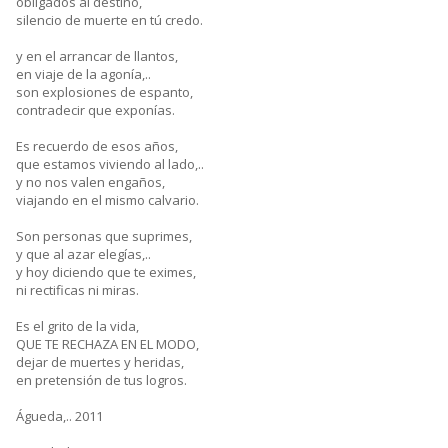
obligados al destino,
silencio de muerte en tú credo.
y en el arrancar de llantos,
en viaje de la agonía,..
son explosiones de espanto,
contradecir que exponías.
Es recuerdo de esos años,
que estamos viviendo al lado,..
y no nos valen engaños,
viajando en el mismo calvario.
Son personas que suprimes,
y que al azar elegías,..
y hoy diciendo que te eximes,
ni rectificas ni miras.
Es el grito de la vida,
QUE TE RECHAZA EN EL MODO,
dejar de muertes y heridas,
en pretensión de tus logros.
Águeda,.. 2011