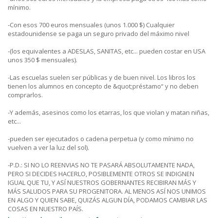
mínimo.
-Con esos 700 euros mensuales (unos 1.000 $) Cualquier
estadounidense se paga un seguro privado del máximo nivel
-(los equivalentes a ADESLAS, SANITAS, etc... pueden costar en USA
unos 350 $ mensuales).
-Las escuelas suelen ser públicas y de buen nivel. Los libros los
tienen los alumnos en concepto de &quot;préstamo“ y no deben
comprarlos.
-Y además, asesinos como los etarras, los que violan y matan niñas,
etc...
-pueden ser ejecutados o cadena perpetua (y como mínimo no
vuelven a ver la luz del sol).
-P.D.: SI NO LO REENVIAS NO TE PASARÁ ABSOLUTAMENTE NADA,
PERO SI DECIDES HACERLO, POSIBLEMENTE OTROS SE INDIGNEN
IGUAL QUE TU, Y ASÍ NUESTROS GOBERNANTES RECIBIRAN MÁS Y
MÁS SALUDOS PARA SU PROGENITORA. AL MENOS ASÍ NOS UNIMOS
EN ALGO Y QUIEN SABE, QUIZÁS ALGUN DÍA, PODAMOS CAMBIAR LAS
COSAS EN NUESTRO PAÍS.