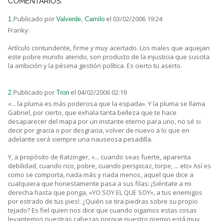
COMENTARIOS:
Publicado por
el 03/02/2006 19:24
1.
Valverde, Camilo
Franky:
Artículo contundente, firme y muy acertado. Los males que aquejan
este pobre mundo aterido, son producto de la injusticia que suscita
la ambición y la pésima gestión política. Es cierto tu aserto.
Publicado por
el 04/02/2006 02:19
2.
Tron
«... la pluma es más poderosa que la espada». Y la pluma se llama
Gabriel, por cierto, que exhala tanta belleza que te hace
desaparecer del mapa por un instante eterno para uno, no sé si
decir por gracia o por desgracia, volver de nuevo a lo que en
adelante será siempre una nauseosa pesadilla.
Y, a propósito de Ratzinger, «... cuando seas fuerte, aparenta
debilidad, cuando rico, pobre, cuando perspicaz, torpe, ... etc» Así es
como se comporta, nada más y nada menos, aquel que dice a
cualquiera que honestamente pasa a sus filas: ¡Siéntate a mi
derecha hasta que ponga, «YO SOY EL QUE SOY», a tus enemigos
por estrado de tus pies!. ¿Quién se tira piedras sobre su propio
tejado? Es fiel quien nos dice que cuando oigamos estas cosas
levantemos nuestras cabezas porque nuestro premio está muy