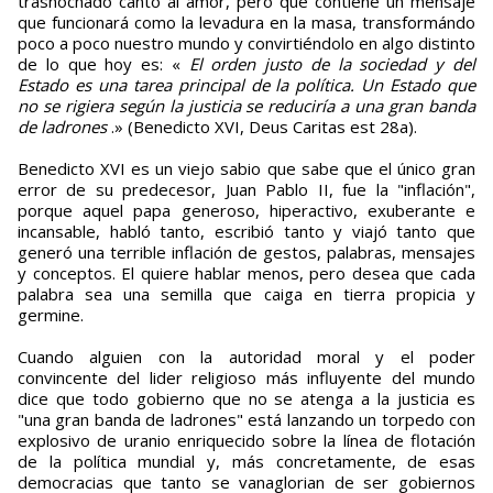
trasnochado canto al amor, pero que contiene un mensaje
que funcionará como la levadura en la masa, transformándo
poco a poco nuestro mundo y convirtiéndolo en algo distinto
de lo que hoy es: «
El orden justo de la sociedad y del
Estado es una tarea principal de la política. Un Estado que
no se rigiera según la justicia se reduciría a una gran banda
de ladrones
.» (Benedicto XVI, Deus Caritas est 28a).
Benedicto XVI es un viejo sabio que sabe que el único gran
error de su predecesor, Juan Pablo II, fue la "inflación",
porque aquel papa generoso, hiperactivo, exuberante e
incansable, habló tanto, escribió tanto y viajó tanto que
generó una terrible inflación de gestos, palabras, mensajes
y conceptos. El quiere hablar menos, pero desea que cada
palabra sea una semilla que caiga en tierra propicia y
germine.
Cuando alguien con la autoridad moral y el poder
convincente del lider religioso más influyente del mundo
dice que todo gobierno que no se atenga a la justicia es
"una gran banda de ladrones" está lanzando un torpedo con
explosivo de uranio enriquecido sobre la línea de flotación
de la política mundial y, más concretamente, de esas
democracias que tanto se vanaglorian de ser gobiernos