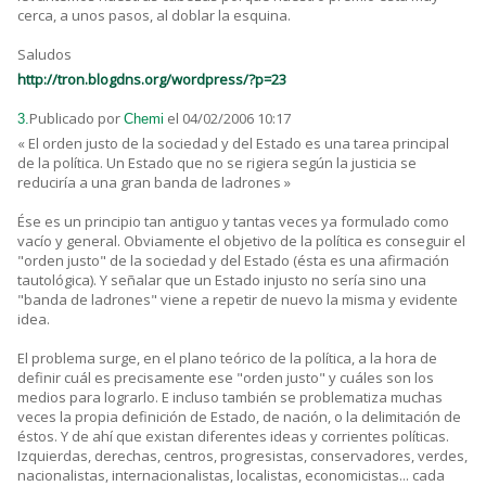
cerca, a unos pasos, al doblar la esquina.
Saludos
http://tron.blogdns.org/wordpress/?p=23
Publicado por
el 04/02/2006 10:17
3.
Chemi
« El orden justo de la sociedad y del Estado es una tarea principal
de la política. Un Estado que no se rigiera según la justicia se
reduciría a una gran banda de ladrones »
Ése es un principio tan antiguo y tantas veces ya formulado como
vacío y general. Obviamente el objetivo de la política es conseguir el
"orden justo" de la sociedad y del Estado (ésta es una afirmación
tautológica). Y señalar que un Estado injusto no sería sino una
"banda de ladrones" viene a repetir de nuevo la misma y evidente
idea.
El problema surge, en el plano teórico de la política, a la hora de
definir cuál es precisamente ese "orden justo" y cuáles son los
medios para lograrlo. E incluso también se problematiza muchas
veces la propia definición de Estado, de nación, o la delimitación de
éstos. Y de ahí que existan diferentes ideas y corrientes políticas.
Izquierdas, derechas, centros, progresistas, conservadores, verdes,
nacionalistas, internacionalistas, localistas, economicistas... cada