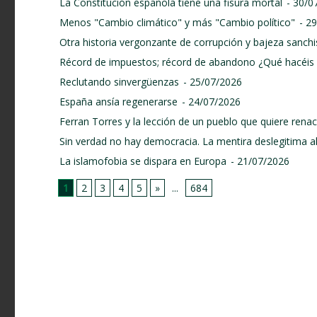
La Constitución española tiene una fisura mortal
- 30/0
Menos "Cambio climático" y más "Cambio político"
- 2
Otra historia vergonzante de corrupción y bajeza sanchi
Récord de impuestos; récord de abandono ¿Qué hacéis 
Reclutando sinvergüenzas
- 25/07/2026
España ansía regenerarse
- 24/07/2026
Ferran Torres y la lección de un pueblo que quiere renace
Sin verdad no hay democracia. La mentira deslegitima a
La islamofobia se dispara en Europa
- 21/07/2026
1
2
3
4
5
»
...
684