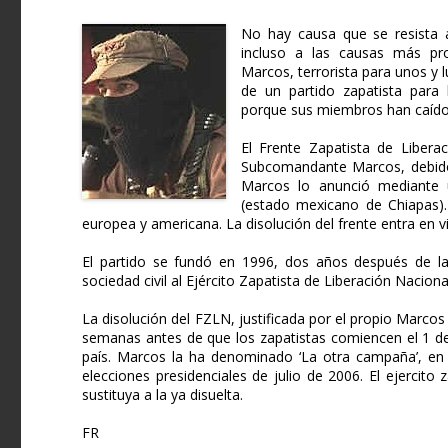
No hay causa que se resista a
incluso a las causas más pro
Marcos, terrorista para unos y 
de un partido zapatista para 
porque sus miembros han caído 
El Frente Zapatista de Libera
Subcomandante Marcos, debido 
Marcos lo anunció mediante 
(estado mexicano de Chiapas). 
europea y americana. La disolución del frente entra en 
El partido se fundó en 1996, dos años después de la r
sociedad civil al Ejército Zapatista de Liberación Nacio
La disolución del FZLN, justificada por el propio Marco
semanas antes de que los zapatistas comiencen el 1 de e
país. Marcos la ha denominado ‘La otra campaña’, en o
elecciones presidenciales de julio de 2006. El ejercito z
sustituya a la ya disuelta.
FR