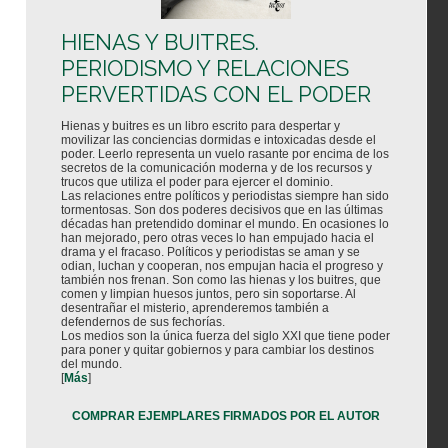
HIENAS Y BUITRES.
PERIODISMO Y RELACIONES
PERVERTIDAS CON EL PODER
Hienas y buitres es un libro escrito para despertar y
movilizar las conciencias dormidas e intoxicadas desde el
poder. Leerlo representa un vuelo rasante por encima de los
secretos de la comunicación moderna y de los recursos y
trucos que utiliza el poder para ejercer el dominio.
Las relaciones entre políticos y periodistas siempre han sido
tormentosas. Son dos poderes decisivos que en las últimas
décadas han pretendido dominar el mundo. En ocasiones lo
han mejorado, pero otras veces lo han empujado hacia el
drama y el fracaso. Políticos y periodistas se aman y se
odian, luchan y cooperan, nos empujan hacia el progreso y
también nos frenan. Son como las hienas y los buitres, que
comen y limpian huesos juntos, pero sin soportarse. Al
desentrañar el misterio, aprenderemos también a
defendernos de sus fechorías.
Los medios son la única fuerza del siglo XXI que tiene poder
para poner y quitar gobiernos y para cambiar los destinos
del mundo.
[
Más
]
COMPRAR EJEMPLARES FIRMADOS POR EL AUTOR