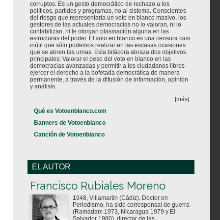
corruptos. Es un gesto democrático de rechazo a los
políticos, partidos y programas, no al sistema. Conscientes
del riesgo que representaría un voto en blanco masivo, los
gestores de las actuales democracias no lo valoran, ni lo
contabilizan, ni le otorgan plasmación alguna en las
estructuras del poder. El voto en blanco es una censura casi
inútil que sólo podemos realizar en las escasas ocasiones
que se abren las urnas. Esta bitácora abraza dos objetivos
principales: Valorar el peso del voto en blanco en las
democracias avanzadas y permitir a los ciudadanos libres
ejercer el derecho a la bofetada democrática de manera
permanente, a través de la difusión de información, opinión
y análisis.
[más]
Qué es Votoenblanco.com
Banners de Votoenblanco
Canción de Votoenblanco
EL AUTOR
Votoenblanco.com
Francisco Rubiales Moreno
1948, Villamartín (Cádiz). Doctor en
Periodismo, ha sido corresponsal de guerra
(Ramadam 1973, Nicaragua 1979 y El
Salvador 1980), director de las