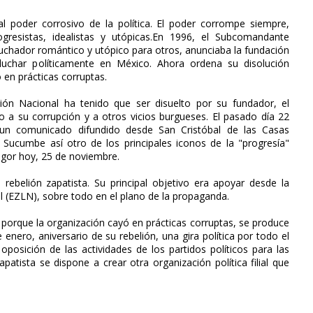
l poder corrosivo de la política. El poder corrompe siempre,
gresistas, idealistas y utópicas.En 1996, el Subcomandante
luchador romántico y utópico para otros, anunciaba la fundación
luchar políticamente en México. Ahora ordena su disolución
en prácticas corruptas.
ción Nacional ha tenido que ser disuelto por su fundador, el
a su corrupción y a otros vicios burgueses. El pasado día 22
un comunicado difundido desde San Cristóbal de las Casas
Sucumbe así otro de los principales iconos de la "progresía"
vigor hoy, 25 de noviembre.
ebelión zapatista. Su principal objetivo era apoyar desde la
nal (EZLN), sobre todo en el plano de la propaganda.
s porque la organización cayó en prácticas corruptas, se produce
nero, aniversario de su rebelión, una gira política por todo el
posición de las actividades de los partidos políticos para las
apatista se dispone a crear otra organización política filial que