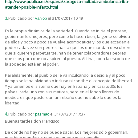
http://www.publico.es/espana/zaragoza-multada-ambulancia-iba-
atender-posible-infarto.html
Publicado por
el 31/07/2017 10:49
3.
vanlop
Es la propia dinámica de la sociedad. Cuando se inicia el proceso,
gobiernan los mejores, pero como lo hacen bien, la gente se olvida
de ellos y poco a poco se vuelve acomodaticia y los que acceden al
poder cada vez son peores, hasta que los que mandan descubren
que si quieren perpetuarse, han de tener colaboradores peores
que ellos para que no aspiren al puesto. Al final, toda la escoria de
la sociedad está en el poder.
Paralelamente, al pueblo se le va inculcando la desidia y al poco
tiempo se le ha olvidado o incluso ni concibe el concepto de libertad.
Y ya tenemos el sistema que hay en España y en casi tod0s los
países, cada uno con sus matices, pero en el fondo llenos de
mediocres que pastorean un rebaño que no sabe lo que es la
libertad.
Publicado por
el 31/07/2017 17:37
4.
pasmao
Buenas tardes don Francisco
De donde no hay no se puede sacar. Los mejores sólo gobiernan,
mas bien mandan, cuando no queda mas remedio.