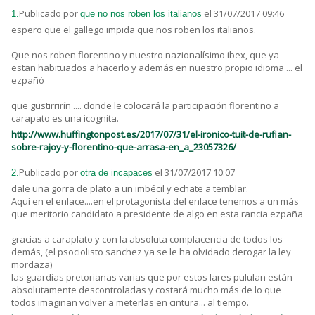
Publicado por
el 31/07/2017 09:46
1.
que no nos roben los italianos
espero que el gallego impida que nos roben los italianos.
Que nos roben florentino y nuestro nazionalísimo ibex, que ya
estan habituados a hacerlo y además en nuestro propio idioma ... el
ezpañó
que gustirrirín .... donde le colocará la participación florentino a
carapato es una icognita.
http://www.huffingtonpost.es/2017/07/31/el-ironico-tuit-de-rufian-
sobre-rajoy-y-florentino-que-arrasa-en_a_23057326/
Publicado por
el 31/07/2017 10:07
2.
otra de incapaces
dale una gorra de plato a un imbécil y echate a temblar.
Aquí en el enlace....en el protagonista del enlace tenemos a un más
que meritorio candidato a presidente de algo en esta rancia ezpaña
gracias a caraplato y con la absoluta complacencia de todos los
demás, (el psociolisto sanchez ya se le ha olvidado derogar la ley
mordaza)
las guardias pretorianas varias que por estos lares pululan están
absolutamente descontroladas y costará mucho más de lo que
todos imaginan volver a meterlas en cintura... al tiempo.