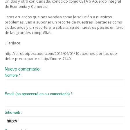
Unidos y otro con Canadá, conocido como CETA o Acuerdo Integral
de Economía y Comercio.
Estos acuerdos que nos venden como la solución a nuestros
problemas, van a suponer un recorte de nuestras libertades como
ciudadanos y un recorte a la soberanía de nuestros paises en favor
de las grandes compañías.
El enlace:
http://elrobotpescador.com/2015/04/01/10-razones-por-las-que-
debe-preocuparte-el-ttip/#more-7140
Nuevo comentario:
Nombre * :
Email (no aparecerá en su comentario) * :
Sitio web :