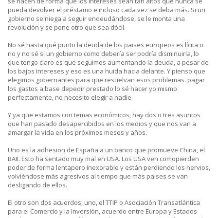
se hacen de forma que los intereses sean tan altos que nunca se
pueda devolver el préstamo e incluso cada vez se deba más. Si un
gobierno se niega a seguir endeudándose, se le monta una
revolución y se pone otro que sea dócil.
No sé hasta qué punto la deuda de los paises europeos es lícita o
no y no sé si un gobierno como debería ser podría disminuirla, lo
que tengo claro es que seguimos aumentando la deuda, a pesar de
los bajos intereses y eso es una huida hacia delante. Y pienso que
elegimos gobernantes para que resuelvan esos problemas. pagar
los gastos a base depedir prestado lo sé hacer yo mismo
perfectamente, no necesito elegir a nadie.
Y ya que estamos con temas económicos, hay dos o tres asuntos
que han pasado desapercibidos en los medios y que nos van a
amargar la vida en los próximos meses y años.
Uno es la adhesion de España a un banco que promueve China, el
BAII. Esto ha sentado muy mal en USA. Los USA ven comopierden
poder de forma lentapero inexorable y están perdiendo los nervios,
volviéndose más agresivos al tiempo que más paises se van
desligando de ellos.
El otro son dos acuerdos, uno, el TTIP o Asociación Transatlántica
para el Comercio y la Inversión, acuerdo entre Europa y Estados