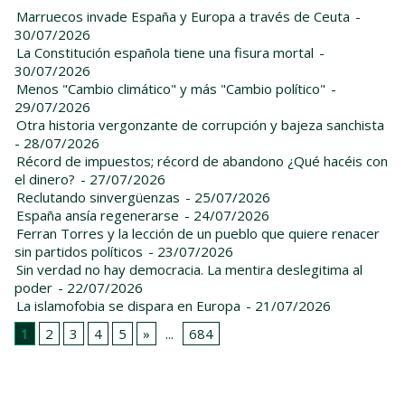
Marruecos invade España y Europa a través de Ceuta
-
30/07/2026
La Constitución española tiene una fisura mortal
-
30/07/2026
Menos "Cambio climático" y más "Cambio político"
-
29/07/2026
Otra historia vergonzante de corrupción y bajeza sanchista
- 28/07/2026
Récord de impuestos; récord de abandono ¿Qué hacéis con
el dinero?
- 27/07/2026
Reclutando sinvergüenzas
- 25/07/2026
España ansía regenerarse
- 24/07/2026
Ferran Torres y la lección de un pueblo que quiere renacer
sin partidos políticos
- 23/07/2026
Sin verdad no hay democracia. La mentira deslegitima al
poder
- 22/07/2026
La islamofobia se dispara en Europa
- 21/07/2026
1
2
3
4
5
»
...
684