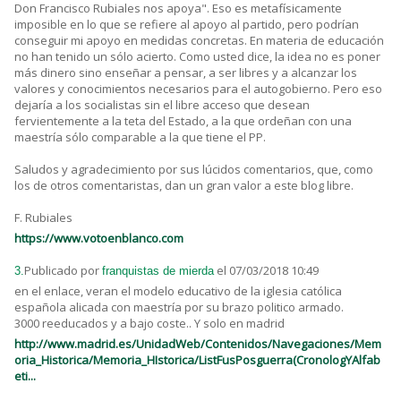
Don Francisco Rubiales nos apoya". Eso es metafísicamente
imposible en lo que se refiere al apoyo al partido, pero podrían
conseguir mi apoyo en medidas concretas. En materia de educación
no han tenido un sólo acierto. Como usted dice, la idea no es poner
más dinero sino enseñar a pensar, a ser libres y a alcanzar los
valores y conocimientos necesarios para el autogobierno. Pero eso
dejaría a los socialistas sin el libre acceso que desean
fervientemente a la teta del Estado, a la que ordeñan con una
maestría sólo comparable a la que tiene el PP.
Saludos y agradecimiento por sus lúcidos comentarios, que, como
los de otros comentaristas, dan un gran valor a este blog libre.
F. Rubiales
https://www.votoenblanco.com
Publicado por
el 07/03/2018 10:49
3.
franquistas de mierda
en el enlace, veran el modelo educativo de la iglesia católica
española alicada con maestría por su brazo politico armado.
3000 reeducados y a bajo coste.. Y solo en madrid
http://www.madrid.es/UnidadWeb/Contenidos/Navegaciones/Mem
oria_Historica/Memoria_HIstorica/ListFusPosguerra(CronologYAlfab
eti...