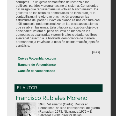
corruptos. Es un gesto democrático de rechazo a los
políticos, partidos y programas, no al sistema. Conscientes
del riesgo que representaría un voto en blanco masivo, los
gestores de las actuales democracias no lo valoran, ni lo
contabilizan, ni le otorgan plasmación alguna en las
estructuras del poder. El voto en blanco es una censura casi
inútil que sólo podemos realizar en las escasas ocasiones
que se abren las urnas. Esta bitácora abraza dos objetivos
principales: Valorar el peso del voto en blanco en las
democracias avanzadas y permitir a los ciudadanos libres
ejercer el derecho a la bofetada democrática de manera
permanente, a través de la difusión de información, opinión
y análisis.
[más]
Qué es Votoenblanco.com
Banners de Votoenblanco
Canción de Votoenblanco
EL AUTOR
Votoenblanco.com
Francisco Rubiales Moreno
1948, Villamartín (Cádiz). Doctor en
Periodismo, ha sido corresponsal de guerra
(Ramadam 1973, Nicaragua 1979 y El
Salvador 1980), director de las