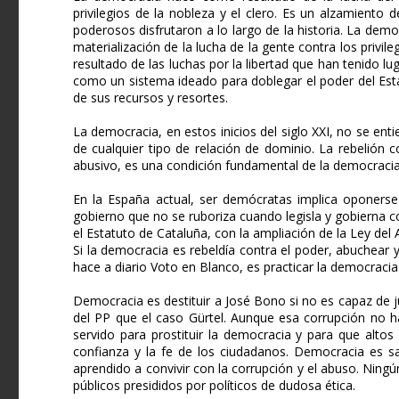
privilegios de la nobleza y el clero. Es un alzamiento de
poderosos disfrutaron a lo largo de la historia. La demo
materialización de la lucha de la gente contra los privi
resultado de las luchas por la libertad que han tenido lu
como un sistema ideado para doblegar el poder del Est
de sus recursos y resortes.
La democracia, en estos inicios del siglo XXI, no se ent
de cualquier tipo de relación de dominio. La rebelión 
abusivo, es una condición fundamental de la democracia
En la España actual, ser demócratas implica oponerse a
gobierno que no se ruboriza cuando legisla y gobierna 
el Estatuto de Cataluña, con la ampliación de la Ley del Ab
Si la democracia es rebeldía contra el poder, abuchear y
hace a diario Voto en Blanco, es practicar la democraci
Democracia es destituir a José Bono si no es capaz de ju
del PP que el caso Gürtel. Aunque esa corrupción no ha
servido para prostituir la democracia y para que altos
confianza y la fe de los ciudadanos. Democracia es sali
aprendido a convivir con la corrupción y el abuso. Ning
públicos presididos por políticos de dudosa ética.