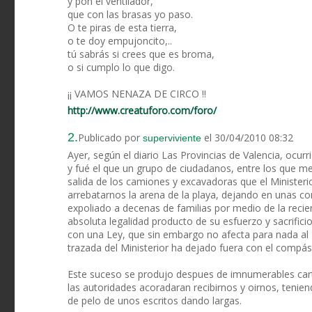
y pon el ventilador,
que con las brasas yo paso.
O te piras de esta tierra,
o te doy empujoncito,..
tú sabrás si crees que es broma,
o si cumplo lo que digo.
¡¡ VAMOS NENAZA DE CIRCO !!
http://www.creatuforo.com/foro/
2.
Publicado por
el 30/04/2010 08:32
superviviente
Ayer, según el diario Las Provincias de Valencia, ocurr
y fué el que un grupo de ciudadanos, entre los que m
salida de los camiones y excavadoras que el Minister
arrebatarnos la arena de la playa, dejando en unas c
expoliado a decenas de familias por medio de la reci
absoluta legalidad producto de su esfuerzo y sacrific
con una Ley, que sin embargo no afecta para nada al 
trazada del Ministerior ha dejado fuera con el compás
Este suceso se produjo despues de imnumerables carta
las autoridades acoradaran recibirnos y oirnos, tenien
de pelo de unos escritos dando largas.