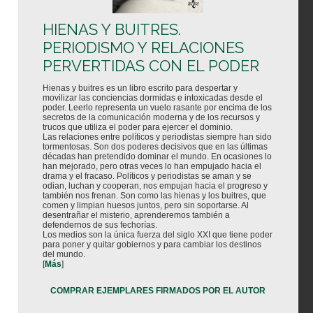
HIENAS Y BUITRES.
PERIODISMO Y RELACIONES
PERVERTIDAS CON EL PODER
Hienas y buitres es un libro escrito para despertar y
movilizar las conciencias dormidas e intoxicadas desde el
poder. Leerlo representa un vuelo rasante por encima de los
secretos de la comunicación moderna y de los recursos y
trucos que utiliza el poder para ejercer el dominio.
Las relaciones entre políticos y periodistas siempre han sido
tormentosas. Son dos poderes decisivos que en las últimas
décadas han pretendido dominar el mundo. En ocasiones lo
han mejorado, pero otras veces lo han empujado hacia el
drama y el fracaso. Políticos y periodistas se aman y se
odian, luchan y cooperan, nos empujan hacia el progreso y
también nos frenan. Son como las hienas y los buitres, que
comen y limpian huesos juntos, pero sin soportarse. Al
desentrañar el misterio, aprenderemos también a
defendernos de sus fechorías.
Los medios son la única fuerza del siglo XXI que tiene poder
para poner y quitar gobiernos y para cambiar los destinos
del mundo.
[
Más
]
COMPRAR EJEMPLARES FIRMADOS POR EL AUTOR