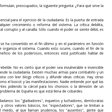
ormulan, preocupados, la siguiente pregunta: ¿Para qué sirve la
sencial para el ejercicio de la ciudadanía. Es la puerta de entrada
lquier crecimiento o reforma del sistema. La crítica debilita,
 al corrupto y al canalla. Sólo cuando el poder se siente débil, es
 se ha convertido en el fin último y en el parámetro en función
 se organiza el sistema. Cuando esto ocurre, cuando el fin de la
neficio de los poderosos, entonces está justificado hablar de
belde. No es cierto que el poder sea invulnerable e invencible
 desde la ciudadanía. Existen muchas armas para combatirlo y un
ta con leer blogs críticos y difundir ideas críticas. Hay otras
omo el boicot y las manifestaciones. Nadie entiende por qué las
tes pidiendo la cárcel para los chorizos o la dimisión de un
n problema de España es que está llena de cobardes.
dadanos: los "gladiadores", inquietos y luchadores, demócratas
a y otros valores básicos, los "espectadores", que se limitan a
 miedo, al que llaman prudencia, los "ausentes", gente que