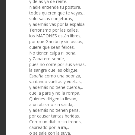
y dejas ya de reírte.
Nadie entiende tú postura,
todos quieren que te vayas,..
solo sacas conjeturas,
y además vas por la espalda.
Terrorismo por las calles,
los MATONES están libres,..
por que Garzón y sin ascos,
quiere que sean felices.
No tienen culpa ni pena,
y Zapatero sonríe,..
pues no corre por sus venas,
la sangre que les obligue.
España como una peonza,
va dando vueltas y vueltas,
y además no tiene cuerda,..
que la pare y no la rompa.
Quienes dirigen la llevan,
a un abismo sin salida,..
y además no tienen pena,
por causar tantas heridas.
Como un diablo sin frenos,
cabreado por la ira,..
o se sale con la suya,