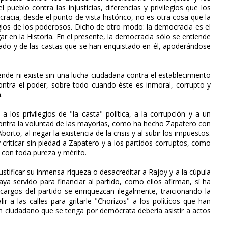
l pueblo contra las injusticias, diferencias y privilegios que los
cracia, desde el punto de vista histórico, no es otra cosa que la
legios de los poderosos. Dicho de otro modo: la democracia es el
gar en la Historia. En el presente, la democracia sólo se entiende
ado y de las castas que se han enquistado en él, apoderándose
iende ni existe sin una lucha ciudadana contra el establecimiento
contra el poder, sobre todo cuando éste es inmoral, corrupto y
.
 los privilegios de "la casta" política, a la corrupción y a un
contra la voluntad de las mayorías, como ha hecho Zapatero con
orto, al negar la existencia de la crisis y al subir los impuestos.
 criticar sin piedad a Zapatero y a los partidos corruptos, como
a con toda pureza y mérito.
stificar su inmensa riqueza o desacreditar a Rajoy y a la cúpula
ya servido para financiar al partido, como ellos afirman, sí ha
 cargos del partido se enriquezcan ilegalmente, traicionando la
r a las calles para gritarle "Chorizos" a los políticos que han
ún ciudadano que se tenga por demócrata debería asistir a actos