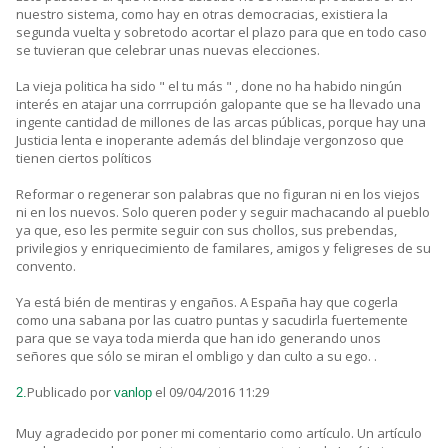
nuestro sistema, como hay en otras democracias, existiera la
segunda vuelta y sobretodo acortar el plazo para que en todo caso
se tuvieran que celebrar unas nuevas elecciones.
La vieja politica ha sido " el tu más " , done no ha habido ningún
interés en atajar una corrrupción galopante que se ha llevado una
ingente cantidad de millones de las arcas públicas, porque hay una
Justicia lenta e inoperante además del blindaje vergonzoso que
tienen ciertos políticos
Reformar o regenerar son palabras que no figuran ni en los viejos
ni en los nuevos. Solo queren poder y seguir machacando al pueblo
ya que, eso les permite seguir con sus chollos, sus prebendas,
privilegios y enriquecimiento de familares, amigos y feligreses de su
convento.
Ya está bién de mentiras y engaños. A España hay que cogerla
como una sabana por las cuatro puntas y sacudirla fuertemente
para que se vaya toda mierda que han ido generando unos
señores que sólo se miran el ombligo y dan culto a su ego. .
Publicado por
el 09/04/2016 11:29
2.
vanlop
Muy agradecido por poner mi comentario como artículo. Un artículo