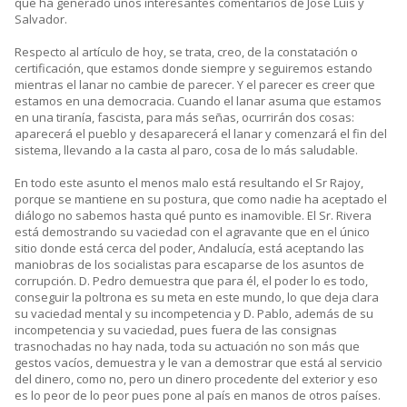
que ha generado unos interesantes comentarios de José Luis y
Salvador.
Respecto al artículo de hoy, se trata, creo, de la constatación o
certificación, que estamos donde siempre y seguiremos estando
mientras el lanar no cambie de parecer. Y el parecer es creer que
estamos en una democracia. Cuando el lanar asuma que estamos
en una tiranía, fascista, para más señas, ocurrirán dos cosas:
aparecerá el pueblo y desaparecerá el lanar y comenzará el fin del
sistema, llevando a la casta al paro, cosa de lo más saludable.
En todo este asunto el menos malo está resultando el Sr Rajoy,
porque se mantiene en su postura, que como nadie ha aceptado el
diálogo no sabemos hasta qué punto es inamovible. El Sr. Rivera
está demostrando su vaciedad con el agravante que en el único
sitio donde está cerca del poder, Andalucía, está aceptando las
maniobras de los socialistas para escaparse de los asuntos de
corrupción. D. Pedro demuestra que para él, el poder lo es todo,
conseguir la poltrona es su meta en este mundo, lo que deja clara
su vaciedad mental y su incompetencia y D. Pablo, además de su
incompetencia y su vaciedad, pues fuera de las consignas
trasnochadas no hay nada, toda su actuación no son más que
gestos vacíos, demuestra y le van a demostrar que está al servicio
del dinero, como no, pero un dinero procedente del exterior y eso
es lo peor de lo peor pues pone al país en manos de otros países.