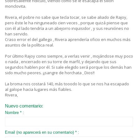
sobresaliente ridículo, viendo como se le esacapa el sillón
monclovita.
Rivera, el pobre no sabe que tecla tocar, se sabe aliado de Rajoy,
pero éste le ha ninguneado cien veces , porque quizá piense que
con él al lado tendría a un abejorro inquisidor , y sus reuniónes no
han servido.
Craso error el del gallego , Rivera aprendería oficio en muchos más
asuntos de la política real.
Por último Rajoy como siempre, a verlas venir , mojándose muy poco
o nada , encerrado en su torre de marfil, y dejando que sus
segundos hablen por él. Si sale elegido será porque los demás han
sido mucho peores. ¡¡sangre de horchata , Dios!!
La broma nos costará 140, más tooodo lo que se nos ha escapado
al galope hacia lugares más fiables.
Rivera,
Nuevo comentario:
Nombre * :
Email (no aparecerá en su comentario) * :