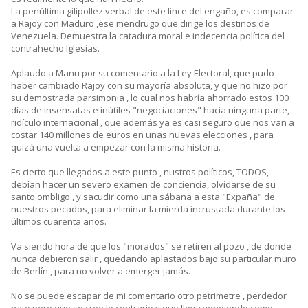
La penúltima gilipollez verbal de este lince del engaño, es comparar
a Rajoy con Maduro ,ese mendrugo que dirige los destinos de
Venezuela. Demuestra la catadura moral e indecencia política del
contrahecho Iglesias.
Aplaudo a Manu por su comentario a la Ley Electoral, que pudo
haber cambiado Rajoy con su mayoría absoluta, y que no hizo por
su demostrada parsimonia , lo cual nos habría ahorrado estos 100
días de insensatas e inútiles "negociaciones" hacia ninguna parte,
ridículo internacional , que además ya es casi seguro que nos van a
costar 140 millones de euros en unas nuevas elecciones , para
quizá una vuelta a empezar con la misma historia.
Es cierto que llegados a este punto , nustros políticos, TODOS,
debían hacer un severo examen de conciencia, olvidarse de su
santo ombligo , y sacudir como una sábana a esta "Expaña" de
nuestros pecados, para eliminar la mierda incrustada durante los
últimos cuarenta años.
Va siendo hora de que los "morados" se retiren al pozo , de donde
nunca debieron salir , quedando aplastados bajo su particular muro
de Berlín , para no volver a emerger jamás.
No se puede escapar de mi comentario otro petrimetre , perdedor