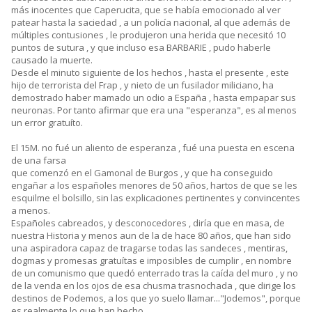
más inocentes que Caperucita, que se había emocionado al ver
patear hasta la saciedad , a un policía nacional, al que además de
múltiples contusiones , le produjeron una herida que necesitó 10
puntos de sutura , y que incluso esa BARBARIE , pudo haberle
causado la muerte.
Desde el minuto siguiente de los hechos , hasta el presente , este
hijo de terrorista del Frap , y nieto de un fusilador miliciano, ha
demostrado haber mamado un odio a España , hasta empapar sus
neuronas. Por tanto afirmar que era una "esperanza", es al menos
un error gratuíto.
El 15M. no fué un aliento de esperanza , fué una puesta en escena
de una farsa
que comenzó en el Gamonal de Burgos , y que ha conseguido
engañar a los españoles menores de 50 años, hartos de que se les
esquilme el bolsillo, sin las explicaciones pertinentes y convincentes
a menos.
Españoles cabreados, y desconocedores , diría que en masa, de
nuestra Historia y menos aun de la de hace 80 años, que han sido
una aspiradora capaz de tragarse todas las sandeces , mentiras,
dogmas y promesas gratuítas e imposibles de cumplir , en nombre
de un comunismo que quedó enterrado tras la caída del muro , y no
de la venda en los ojos de esa chusma trasnochada , que dirige los
destinos de Podemos, a los que yo suelo llamar..."Jodemos", porque
es realmente lo que han hecho.