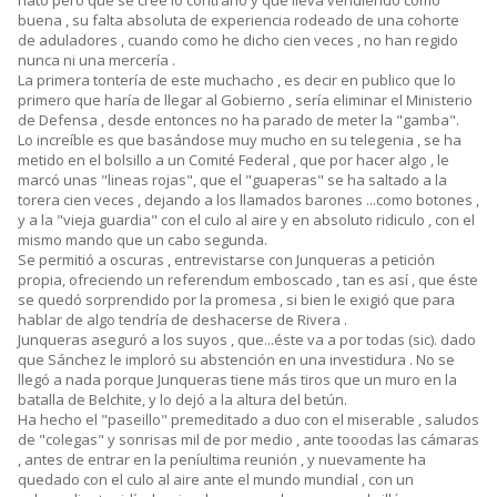
nato pero que se cree lo contrario y que lleva vendiendo como
buena , su falta absoluta de experiencia rodeado de una cohorte
de aduladores , cuando como he dicho cien veces , no han regido
nunca ni una mercería .
La primera tontería de este muchacho , es decir en publico que lo
primero que haría de llegar al Gobierno , sería eliminar el Ministerio
de Defensa , desde entonces no ha parado de meter la "gamba".
Lo increíble es que basándose muy mucho en su telegenia , se ha
metido en el bolsillo a un Comité Federal , que por hacer algo , le
marcó unas "lineas rojas", que el "guaperas" se ha saltado a la
torera cien veces , dejando a los llamados barones ...como botones ,
y a la "vieja guardia" con el culo al aire y en absoluto ridiculo , con el
mismo mando que un cabo segunda.
Se permitió a oscuras , entrevistarse con Junqueras a petición
propia, ofreciendo un referendum emboscado , tan es así , que éste
se quedó sorprendido por la promesa , si bien le exigió que para
hablar de algo tendría de deshacerse de Rivera .
Junqueras aseguró a los suyos , que...éste va a por todas (sic). dado
que Sánchez le imploró su abstención en una investidura . No se
llegó a nada porque Junqueras tiene más tiros que un muro en la
batalla de Belchite, y lo dejó a la altura del betún.
Ha hecho el "paseillo" premeditado a duo con el miserable , saludos
de "colegas" y sonrisas mil de por medio , ante tooodas las cámaras
, antes de entrar en la peníultima reunión , y nuevamente ha
quedado con el culo al aire ante el mundo mundial , con un