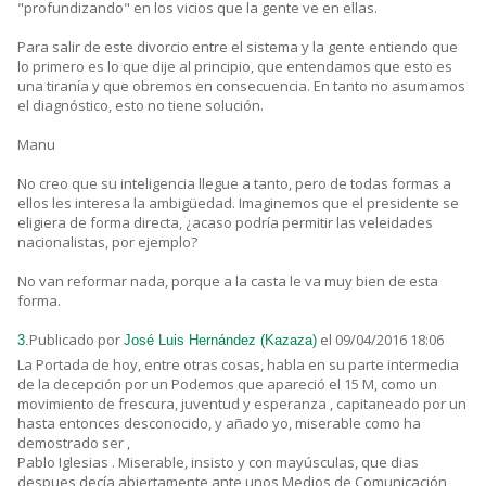
"profundizando" en los vicios que la gente ve en ellas.
Para salir de este divorcio entre el sistema y la gente entiendo que
lo primero es lo que dije al principio, que entendamos que esto es
una tiranía y que obremos en consecuencia. En tanto no asumamos
el diagnóstico, esto no tiene solución.
Manu
No creo que su inteligencia llegue a tanto, pero de todas formas a
ellos les interesa la ambigüedad. Imaginemos que el presidente se
eligiera de forma directa, ¿acaso podría permitir las veleidades
nacionalistas, por ejemplo?
No van reformar nada, porque a la casta le va muy bien de esta
forma.
Publicado por
el 09/04/2016 18:06
3.
José Luis Hernández (Kazaza)
La Portada de hoy, entre otras cosas, habla en su parte intermedia
de la decepción por un Podemos que apareció el 15 M, como un
movimiento de frescura, juventud y esperanza , capitaneado por un
hasta entonces desconocido, y añado yo, miserable como ha
demostrado ser ,
Pablo Iglesias . Miserable, insisto y con mayúsculas, que dias
despues decía abiertamente ante unos Medios de Comunicación ,