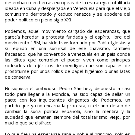
desembarco en tierras europeas de la estrategia totalitaria
ideada en Cuba y desplegada en Venezuela para que el viejo
comunismo derrotado y caduco renazca y se apodere del
poder político en pleno siglo XXI.
Podemos, aquel movimiento cargado de esperanzas, que
parecía heredar la protesta fundada y el espíritu libre del
movimiento 15M, ha sido transformado por Pablo Iglesias y
su equipo en una sucursal de ese chavismo, también
fracasado, que ha convertido a Venezuela en un país donde
las élites que controlan el poder viven como príncipes
rodeados de ejércitos de mendigos que son capaces de
prostituirse por unos rollos de papel higiénico o unas latas
de conserva.
Ni siquiera el ambicioso Pedro Sánchez, dispuesto a casi
todo para llegar a la Moncloa, ha sido capaz de sellar un
pacto con los inquietantes dirigentes de Podemos, un
partido que ya no encarna la protesta, ni el sano deseo de
cambiar la sucia política española, sino la mentira y la
suciedad que emanan siempre del totalitarismo viejo, por
mucho que se disfrace.
Lo que fue una esperanza sana y noble al principio, sólo es