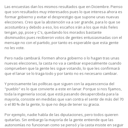
Las encuestas dan los mismos resultados que en Diciembre. Pienso
que son resultados muy interesados pues lo que interesa ahora es
formar gobierno y evitar el desprestigio que supone unas nuevas
elecciones. Creo que la abstención va a ser grande, para lo que se
acostumbra y debido a eso, los escaños irán a los que más fieles
tengan, pp, psoe y C's, quedando los morados bastante
disminuidos pues recibieron votos de gentes entusiasmadas con el
mensaje no con el partido, por tanto es esperable que esta gente
no les vote.
Pero nada cambiará. Formen ahora gobierno o lo hagan tras unas
nuevas elecciones, la casta no va a cambiar especialmente cuando
comprueben que la gente les sigue votando, lo que les confirmará
que el lanar se lo traga todo y por tanto no es necesario cambiar.
Y precisamente las políticas que siguen con la aquiescencia del
"pueblo" es lo que convierte a este en lanar. Porque si nos fijamos,
toda la ingeniería social, que está pasando desapercibida para la
mayoría, consiste en medidas que van contra el sentir de más del 70
o el 80 % de la gente, lo que no deja de tener su gracia.
Por ejemplo, nadie habla de las diputaciones, pero todos quieren
quitarlas. Sin embargo la mayoría de la gente entiende que las
autonomías no funcionan como se pensó y la casta insiste en seguir