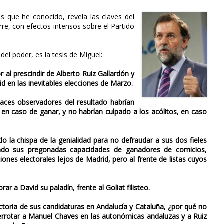
 que he conocido, revela las claves del
re, con efectos intensos sobre el Partido
del poder, es la tesis de Miguel:
al prescindir de Alberto Ruiz Gallardón y
d en las inevitables elecciones de Marzo.
gaces observadores del resultado habrían
, en caso de ganar, y no habrían culpado a los acólitos, en caso
o la chispa de la genialidad para no defraudar a sus dos fieles
tado sus pregonadas capacidades de ganadores de comicios,
ones electorales lejos de Madrid, pero al frente de listas cuyos
r a David su paladín, frente al Goliat filisteo.
victoria de sus candidaturas en Andalucía y Cataluña, ¿por qué no
errotar a Manuel Chaves en las autonómicas andaluzas y a Ruiz