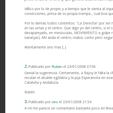
Idílico por lo de propio y a tiempo que le sienta al iz
convicciones, presa de su propia trampa , cual boa q
Por lo demás todos contentos. “La Derecha” por ser m
en las urnas y el centro. Que digo yo del centro, si el
desaparejado, en minúsculas, MOVIMIENTO a golpe remo
naranjas). Ahí anda el centro; malva. Lento pero segur
Atentamente uno mas [..]
2.
Publicado por
el 23/01/2008 07:06
Rubén
Genial la sugerencia. Ciertamente, a Rajoy le falta la
reculan el alcalde ególatra y la pija Esperancita en es
Cataluña y Andalucía.
Rubén
3.
Publicado por
el 23/01/2008 21:54
otro
A mí me parece un comentario bastante poco en línea