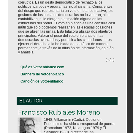
corruptos. Es un gesto democrático de rechazo a los
políticos, partidos y programas, no al sistema. Conscientes
del riesgo que representaría un voto en blanco masivo, los
gestores de las actuales democracias no lo valoran, ni lo
contabilizan, ni le otorgan plasmación alguna en las
estructuras del poder. El voto en blanco es una censura casi
inútil que sólo podemos realizar en las escasas ocasiones
que se abren las urnas. Esta bitácora abraza dos objetivos
principales: Valorar el peso del voto en blanco en las
democracias avanzadas y permitir a los ciudadanos libres
ejercer el derecho a la bofetada democrática de manera
permanente, a través de la difusión de información, opinión
y análisis.
[más]
Qué es Votoenblanco.com
Banners de Votoenblanco
Canción de Votoenblanco
EL AUTOR
Votoenblanco.com
Francisco Rubiales Moreno
1948, Villamartín (Cádiz). Doctor en
Periodismo, ha sido corresponsal de guerra
(Ramadam 1973, Nicaragua 1979 y El
Salvador 1980), director de las