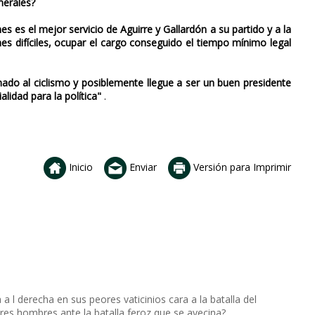
nerales?
s es el mejor servicio de Aguirre y Gallardón a su partido y a la
nes difíciles, ocupar el cargo conseguido el tiempo mínimo legal
ado al ciclismo y posiblemente llegue a ser un buen presidente
alidad para la política"
.
Inicio
Enviar
Versión para Imprimir
a l derecha en sus peores vaticinios cara a la batalla del
es hombres ante la batalla feroz que se avecina?.