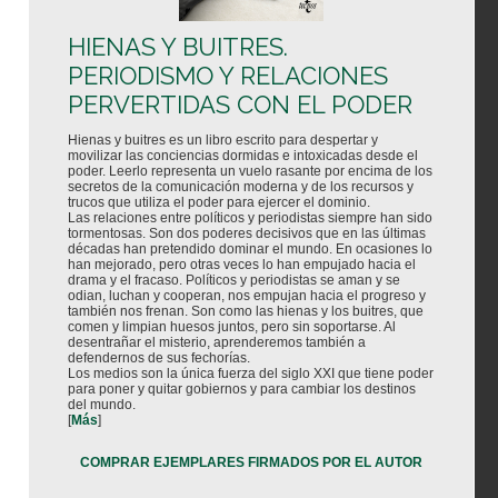
HIENAS Y BUITRES.
PERIODISMO Y RELACIONES
PERVERTIDAS CON EL PODER
Hienas y buitres es un libro escrito para despertar y
movilizar las conciencias dormidas e intoxicadas desde el
poder. Leerlo representa un vuelo rasante por encima de los
secretos de la comunicación moderna y de los recursos y
trucos que utiliza el poder para ejercer el dominio.
Las relaciones entre políticos y periodistas siempre han sido
tormentosas. Son dos poderes decisivos que en las últimas
décadas han pretendido dominar el mundo. En ocasiones lo
han mejorado, pero otras veces lo han empujado hacia el
drama y el fracaso. Políticos y periodistas se aman y se
odian, luchan y cooperan, nos empujan hacia el progreso y
también nos frenan. Son como las hienas y los buitres, que
comen y limpian huesos juntos, pero sin soportarse. Al
desentrañar el misterio, aprenderemos también a
defendernos de sus fechorías.
Los medios son la única fuerza del siglo XXI que tiene poder
para poner y quitar gobiernos y para cambiar los destinos
del mundo.
[
Más
]
COMPRAR EJEMPLARES FIRMADOS POR EL AUTOR