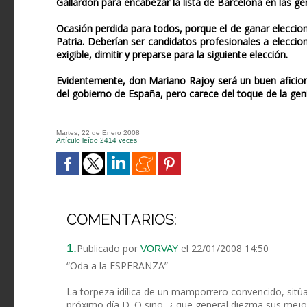
Gallardón para encabezar la lista de Barcelona en las ge
Ocasión perdida para todos, porque el de ganar eleccione
Patria. Deberían ser candidatos profesionales a eleccio
exigible, dimitir y preparse para la siguiente elección.
Evidentemente, don Mariano Rajoy será un buen aficion
del gobierno de España, pero carece del toque de la geni
Martes, 22 de Enero 2008
Artículo leído 2414 veces
COMENTARIOS:
1.
Publicado por
el 22/01/2008 14:50
VORVAY
“Oda a la ESPERANZA”
La torpeza idílica de un mamporrero convencido, sitúa 
próximo día D. O sino ,¿ que general diezma sus mejor