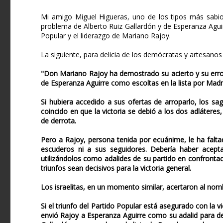
Mi amigo Miguel Higueras, uno de los tipos más sabios
problema de Alberto Ruiz Gallardón y de Esperanza Aguir
Popular y el liderazgo de Mariano Rajoy.
La siguiente, para delicia de los demócratas y artesanos 
"Don Mariano Rajoy ha demostrado su acierto y su error 
de Esperanza Aguirre como escoltas en la lista por Madri
Si hubiera accedido a sus ofertas de arroparlo, los sa
coincido en que la victoria se debió a los dos adláteres
de derrota.
Pero a Rajoy, persona tenida por ecuánime, le ha faltad
escuderos ni a sus seguidores. Debería haber acep
utilizándolos como adalides de su partido en confrontaci
triunfos sean decisivos para la victoria general.
Los israelitas, en un momento similar, acertaron al nombra
Si el triunfo del Partido Popular está asegurado con la 
envió Rajoy a Esperanza Aguirre como su adalid para d