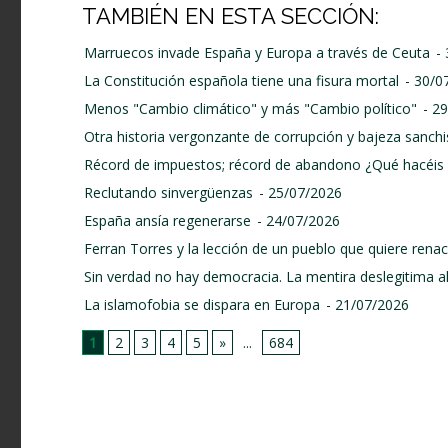
TAMBIÉN EN ESTA SECCIÓN:
Marruecos invade España y Europa a través de Ceuta
-
La Constitución española tiene una fisura mortal
- 30/0
Menos "Cambio climático" y más "Cambio político"
- 2
Otra historia vergonzante de corrupción y bajeza sanchi
Récord de impuestos; récord de abandono ¿Qué hacéis 
Reclutando sinvergüenzas
- 25/07/2026
España ansía regenerarse
- 24/07/2026
Ferran Torres y la lección de un pueblo que quiere renace
Sin verdad no hay democracia. La mentira deslegitima a
La islamofobia se dispara en Europa
- 21/07/2026
1
2
3
4
5
»
...
684