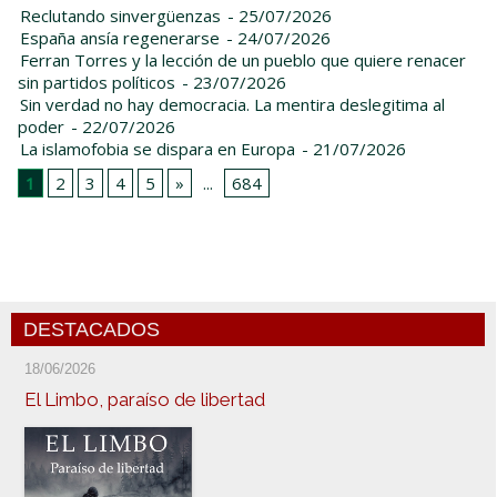
Reclutando sinvergüenzas
- 25/07/2026
España ansía regenerarse
- 24/07/2026
Ferran Torres y la lección de un pueblo que quiere renacer
sin partidos políticos
- 23/07/2026
Sin verdad no hay democracia. La mentira deslegitima al
poder
- 22/07/2026
La islamofobia se dispara en Europa
- 21/07/2026
1
2
3
4
5
»
...
684
DESTACADOS
18/06/2026
El Limbo, paraíso de libertad