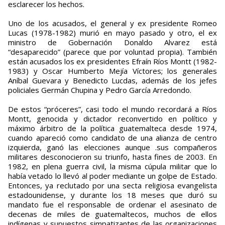
esclarecer los hechos.
Uno de los acusados, el general y ex presidente Romeo
Lucas (1978-1982) murió en mayo pasado y otro, el ex
ministro de Gobernación Donaldo Alvarez está
“desaparecido” (parece que por voluntad propia). También
están acusados los ex presidentes Efraín Ríos Montt (1982-
1983) y Oscar Humberto Mejía Víctores; los generales
Aníbal Guevara y Benedicto Lucdas, además de los jefes
policiales Germán Chupina y Pedro García Arredondo.
De estos “próceres”, casi todo el mundo recordará a Ríos
Montt, genocida y dictador reconvertido en político y
máximo árbitro de la política guatemalteca desde 1974,
cuando apareció como candidato de una alianza de centro
izquierda, ganó las elecciones aunque .sus compañeros
militares desconocieron su triunfo, hasta fines de 2003. En
1982, en plena guerra civil, la misma cúpula militar que lo
había vetado lo llevó al poder mediante un golpe de Estado.
Entonces, ya reclutado por una secta religiosa evangelista
estadounidense, y durante los 18 meses que duró su
mandato fue el responsable de ordenar el asesinato de
decenas de miles de guatemaltecos, muchos de ellos
indígenas y supuestos simpatizantes de las organizaciones